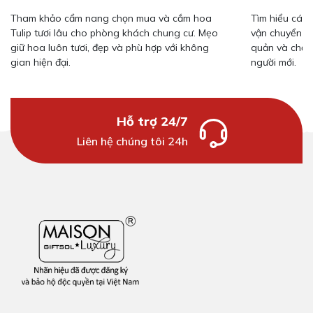
Tham khảo cẩm nang chọn mua và cắm hoa
Tìm hiểu cách
Tulip tươi lâu cho phòng khách chung cư. Mẹo
vận chuyển v
giữ hoa luôn tươi, đẹp và phù hợp với không
quản và chăm
gian hiện đại.
người mới.
Hỗ trợ 24/7
Liên hệ chúng tôi 24h