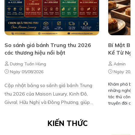
So sánh giá bánh Trung thu 2026
Bí Mật Bá
các thương hiệu nổi bật
Kể Từ Ngh
Dương Tuấn Hùng
Admin
Ngày 05/08/2026
Ngày 20/0
Khám phá bí m
Cập nhật bảng so sánh giá bánh Trung
những nghệ nh
thu 2026 của Maison Luxury, Kinh Đô,
tác thủ công,
Givral, Hữu Nghị và Đông Phương, giúp
truyền đời c
doanh nghiệp lựa chọn quà tặng phù hợp.
KIẾN THỨC