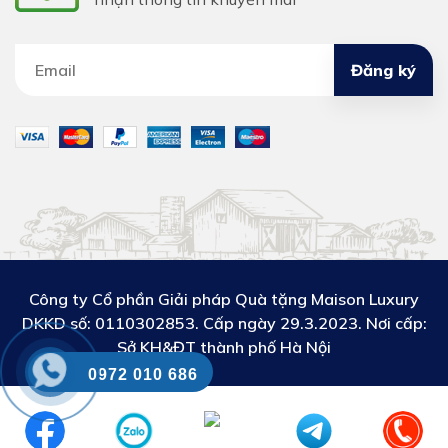
Đăng ký
Công ty Cổ phần Giải pháp Quà tặng Maison Luxury
DKKD số:
0110302853. Cấp ngày 29.3.2023. Nơi cấp:
Sở KH&ĐT thành phố Hà Nội
0972 010 686