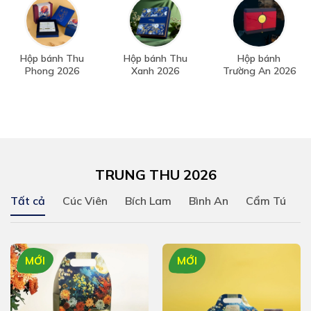
Hộp bánh Thu
Hộp bánh Thu
Hộp bánh
Phong 2026
Xanh 2026
Trường An 2026
TRUNG THU 2026
Tất cả
Cúc Viên
Bích Lam
Bình An
Cẩm Tú
Đ
MỚI
MỚI