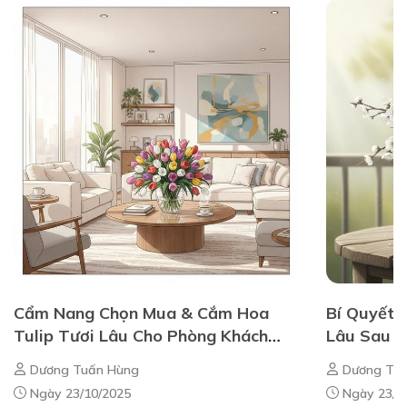
Cẩm Nang Chọn Mua & Cắm Hoa
Bí Quyết 
Tulip Tươi Lâu Cho Phòng Khách
Lâu Sau K
Chung Cư
Nam
Dương Tuấn Hùng
Dương Tuấ
Ngày 23/10/2025
Ngày 23/1