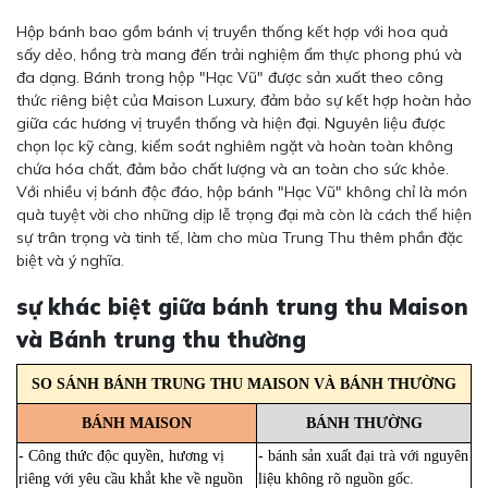
Hộp bánh bao gồm bánh vị truyền thống kết hợp với hoa quả
sấy dẻo, hồng trà mang đến trải nghiệm ẩm thực phong phú và
đa dạng. Bánh trong hộp "Hạc Vũ" được sản xuất theo công
thức riêng biệt của Maison Luxury, đảm bảo sự kết hợp hoàn hảo
giữa các hương vị truyền thống và hiện đại. Nguyên liệu được
chọn lọc kỹ càng, kiểm soát nghiêm ngặt và hoàn toàn không
chứa hóa chất, đảm bảo chất lượng và an toàn cho sức khỏe.
Với nhiều vị bánh độc đáo, hộp bánh "Hạc Vũ" không chỉ là món
quà tuyệt vời cho những dịp lễ trọng đại mà còn là cách thể hiện
sự trân trọng và tinh tế, làm cho mùa Trung Thu thêm phần đặc
biệt và ý nghĩa.
sự khác biệt giữa bánh trung thu Maison
và Bánh trung thu thường
SO SÁNH BÁNH TRUNG THU MAISON VÀ BÁNH THƯỜNG
BÁNH MAISON
BÁNH THƯỜNG
- Công thức độc quyền, hương vị
- bánh sản xuất đại trà với nguyên
riêng với yêu cầu khắt khe về nguồn
liệu không rõ nguồn gốc.