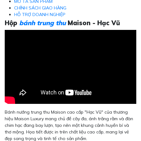
MÔ TẢ SẢN PHẨM
CHÍNH SÁCH GIAO HÀNG
HỖ TRỢ DOANH NGHIỆP
Hộp
bánh trung thu
Maison - Hạc Vũ
Bánh nướng trung thu Maison cao cấp "Hạc Vũ" của thương
hiệu Maison Luxury mang chủ đề cây đa, ánh trăng rằm và đàn
chim hạc đang bay lượn, tạo nên một khung cảnh huyền bí và
thơ mộng. Họa tiết được in trên chất liệu cao cấp, mang lại vẻ
đẹp sang trọng và tinh tế cho sản phẩm.