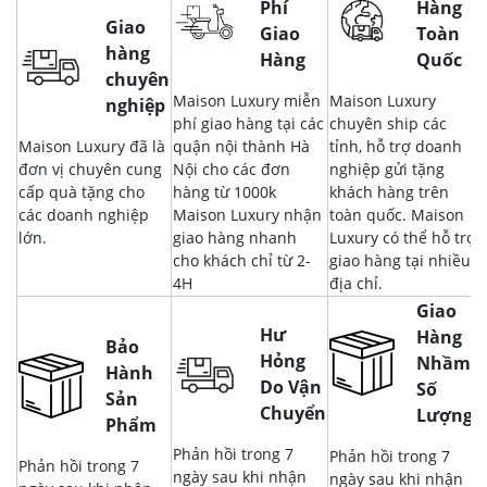
Phí
Hàng
Giao
Giao
Toàn
hàng
Hàng
Quốc
chuyên
Maison Luxury miễn
Maison Luxury
nghiệp
phí giao hàng tại các
chuyên ship các
Maison Luxury đã là
quận nội thành Hà
tỉnh, hỗ trợ doanh
đơn vị chuyên cung
Nội cho các đơn
nghiệp gửi tặng
cấp quà tặng cho
hàng từ 1000k
khách hàng trên
các doanh nghiệp
Maison Luxury nhận
toàn quốc. Maison
lớn.
giao hàng nhanh
Luxury có thể hỗ trợ
cho khách chỉ từ 2-
giao hàng tại nhiều
4H
địa chỉ.
Giao
Hư
Hàng
Bảo
Hỏng
Nhầm,
Hành
Do Vận
Số
Sản
Chuyển
Lượng
Phẩm
Phản hồi trong 7
Phản hồi trong 7
Phản hồi trong 7
ngày sau khi nhận
ngày sau khi nhận