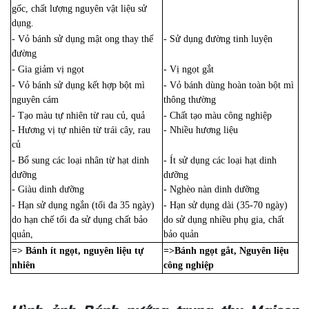
gốc, chất lượng nguyên vật liệu sử
dụng.
- Vỏ bánh sử dụng mật ong thay thế
- Sử dụng đường tinh luyện
đường
- Gia giảm vị ngọt
- Vị ngọt gắt
- Vỏ bánh sử dụng kết hợp bột mì
- Vỏ bánh dùng hoàn toàn bột mì
nguyên cám
thông thường
- Tạo màu tự nhiên từ rau củ, quả
- Chất tạo màu công nghiệp
- Hương vị tự nhiên từ trái cây, rau
- Nhiều hương liệu
củ
- Bổ sung các loại nhân từ hạt dinh
- Ít sử dụng các loại hạt dinh
dưỡng
dưỡng
- Giàu dinh dưỡng
- Nghèo nàn dinh dưỡng
- Hạn sử dụng ngắn (tối đa 35 ngày)
- Hạn sử dụng dài (35-70 ngày)
do hạn chế tối đa sử dụng chất bảo
do sử dụng nhiều phụ gia, chất
quản,
bảo quản
=> Bánh ít ngọt, nguyên liệu tự
=>Bánh ngọt gắt, Nguyên liệu
nhiên
công nghiệp