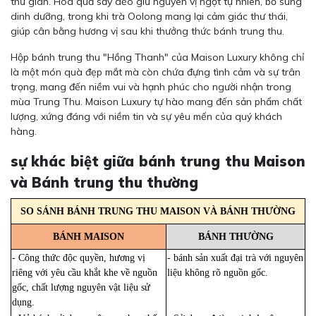
thư giãn. Hoa quả sấy dẻo giữ nguyên vị ngọt tự nhiên, bổ sung
dinh dưỡng, trong khi trà Oolong mang lại cảm giác thư thái,
giúp cân bằng hương vị sau khi thưởng thức bánh trung thu.
Hộp bánh trung thu "Hồng Thanh" của Maison Luxury không chỉ
là một món quà đẹp mắt mà còn chứa đựng tình cảm và sự trân
trọng, mang đến niềm vui và hạnh phúc cho người nhận trong
mùa Trung Thu. Maison Luxury tự hào mang đến sản phẩm chất
lượng, xứng đáng với niềm tin và sự yêu mến của quý khách
hàng.
sự khác biệt giữa bánh trung thu Maison
và Bánh trung thu thường
SO SÁNH BÁNH TRUNG THU MAISON VÀ BÁNH THƯỜNG
BÁNH MAISON
BÁNH THƯỜNG
- Công thức độc quyền, hương vị
- bánh sản xuất đại trà với nguyên
riêng với yêu cầu khắt khe về nguồn
liệu không rõ nguồn gốc.
gốc, chất lượng nguyên vật liệu sử
dụng.