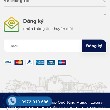
Về chúng tôi
Đăng ký
nhận thông tin khuyến mãi
Đăng ký
Công ty Cổ phần Giải pháp Quà tặng Maison Luxury
0972 010 686
DKKD số:
0110302853. Cấp ngày 29.3.2023. Nơi cấp: