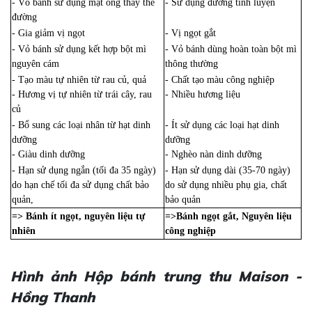
- Vỏ bánh sử dụng mật ong thay thế
- Sử dụng đường tinh luyện
đường
- Gia giảm vị ngọt
- Vị ngọt gắt
- Vỏ bánh sử dụng kết hợp bột mì
- Vỏ bánh dùng hoàn toàn bột mì
nguyên cám
thông thường
- Tạo màu tự nhiên từ rau củ, quả
- Chất tạo màu công nghiệp
- Hương vị tự nhiên từ trái cây, rau
- Nhiều hương liệu
củ
- Bổ sung các loại nhân từ hạt dinh
- Ít sử dụng các loại hạt dinh
dưỡng
dưỡng
- Giàu dinh dưỡng
- Nghèo nàn dinh dưỡng
- Hạn sử dụng ngắn (tối đa 35 ngày)
- Hạn sử dụng dài (35-70 ngày)
do hạn chế tối đa sử dụng chất bảo
do sử dụng nhiều phụ gia, chất
quản,
bảo quản
=> Bánh ít ngọt, nguyên liệu tự
=>Bánh ngọt gắt, Nguyên liệu
nhiên
công nghiệp
Hình ảnh Hộp bánh trung thu Maison -
Hồng Thanh