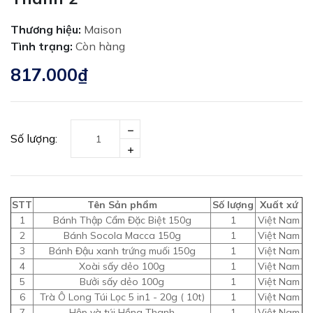
Thương hiệu:
Maison
Tình trạng:
Còn hàng
817.000₫
Số lượng:
STT
Tên Sản phẩm
Số lượng
Xuất xứ
1
Bánh Thập Cẩm Đặc Biệt 150g
1
Việt Nam
2
Bánh Socola Macca 150g
1
Việt Nam
3
Bánh Đậu xanh trứng muối 150g
1
Việt Nam
4
Xoài sấy dẻo 100g
1
Việt Nam
5
Bưởi sấy dẻo 100g
1
Việt Nam
6
Trà Ô Long Túi Lọc 5 in1 - 20g ( 10t)
1
Việt Nam
7
Hộp và túi Hồng Thanh
1
Việt Nam