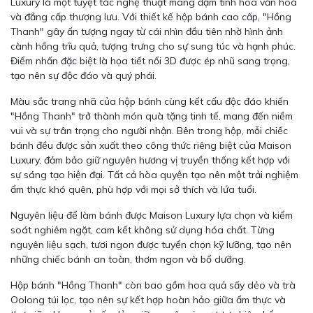
Luxury là một tuyệt tác nghệ thuật mang đậm tinh hoa văn hoá
và đẳng cấp thượng lưu. Với thiết kế hộp bánh cao cấp, "Hồng
Thanh" gây ấn tượng ngay từ cái nhìn đầu tiên nhờ hình ảnh
cành hồng trĩu quả, tượng trưng cho sự sung túc và hạnh phúc.
Điểm nhấn đặc biệt là họa tiết nổi 3D được ép nhũ sang trọng,
tạo nên sự độc đáo và quý phái.
Màu sắc trang nhã của hộp bánh cùng kết cấu độc đáo khiến
"Hồng Thanh" trở thành món quà tặng tinh tế, mang đến niềm
vui và sự trân trọng cho người nhận. Bên trong hộp, mỗi chiếc
bánh đều được sản xuất theo công thức riêng biệt của Maison
Luxury, đảm bảo giữ nguyên hương vị truyền thống kết hợp với
sự sáng tạo hiện đại. Tất cả hòa quyện tạo nên một trải nghiệm
ẩm thực khó quên, phù hợp với mọi sở thích và lứa tuổi.
Nguyên liệu để làm bánh được Maison Luxury lựa chọn và kiểm
soát nghiêm ngặt, cam kết không sử dụng hóa chất. Từng
nguyên liệu sạch, tươi ngon được tuyển chọn kỹ lưỡng, tạo nên
những chiếc bánh an toàn, thơm ngon và bổ dưỡng.
Hộp bánh "Hồng Thanh" còn bao gồm hoa quả sấy dẻo và trà
Oolong túi lọc, tạo nên sự kết hợp hoàn hảo giữa ẩm thực và