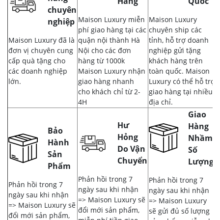
Hàng
Quốc
chuyên
Maison Luxury miễn
Maison Luxury
nghiệp
phí giao hàng tại các
chuyên ship các
Maison Luxury đã là
quận nội thành Hà
tỉnh, hỗ trợ doanh
đơn vị chuyên cung
Nội cho các đơn
nghiệp gửi tặng
cấp quà tặng cho
hàng từ 1000k
khách hàng trên
các doanh nghiệp
Maison Luxury nhận
toàn quốc. Maison
lớn.
giao hàng nhanh
Luxury có thể hỗ trợ
cho khách chỉ từ 2-
giao hàng tại nhiều
4H
địa chỉ.
Giao
Hư
Hàng
Bảo
Hỏng
Nhầm,
Hành
Do Vận
Số
Sản
Chuyển
Lượng
Phẩm
Phản hồi trong 7
Phản hồi trong 7
Phản hồi trong 7
ngày sau khi nhận
ngày sau khi nhận
ngày sau khi nhận
=> Maison Luxury sẽ
=> Maison Luxury
=> Maison Luxury sẽ
đổi mới sản phẩm,
sẽ gửi đủ số lượng
đổi mới sản phẩm,