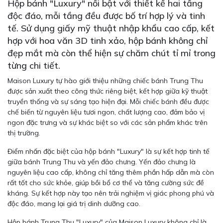
Hộp bánh "Luxury" nổi bật với thiết kế hai tầng
độc đáo, mỗi tầng đều được bố trí hợp lý và tinh
tế. Sử dụng giấy mỹ thuật nhập khẩu cao cấp, kết
hợp với hoa văn 3D tinh xảo, hộp bánh không chỉ
đẹp mắt mà còn thể hiện sự chăm chút tỉ mỉ trong
từng chi tiết.
Maison Luxury tự hào giới thiệu những chiếc bánh Trung Thu
được sản xuất theo công thức riêng biệt, kết hợp giữa kỹ thuật
truyền thống và sự sáng tạo hiện đại. Mỗi chiếc bánh đều được
chế biến từ nguyên liệu tươi ngon, chất lượng cao, đảm bảo vị
ngon đặc trưng và sự khác biệt so với các sản phẩm khác trên
thị trường.
Điểm nhấn đặc biệt của hộp bánh "Luxury" là sự kết hợp tinh tế
giữa bánh Trung Thu và yến đảo chưng. Yến đảo chưng là
nguyên liệu cao cấp, không chỉ tăng thêm phần hấp dẫn mà còn
rất tốt cho sức khỏe, giúp bồi bổ cơ thể và tăng cường sức đề
kháng. Sự kết hợp này tạo nên trải nghiệm vị giác phong phú và
độc đáo, mang lại giá trị dinh dưỡng cao.
Hộp bánh Trung Thu "Luxury" của Maison Luxury không chỉ là