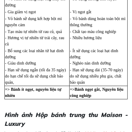
đường
- Gia giảm vị ngọt
- Vị ngọt gắt
- Vỏ bánh sử dụng kết hợp bột mì
- Vỏ bánh dùng hoàn toàn bột mì
nguyên cám
thông thường
- Tạo màu tự nhiên từ rau củ, quả
- Chất tạo màu công nghiệp
- Hương vị tự nhiên từ trái cây, rau
- Nhiều hương liệu
củ
- Bổ sung các loại nhân từ hạt dinh
- Ít sử dụng các loại hạt dinh
dưỡng
dưỡng
- Giàu dinh dưỡng
- Nghèo nàn dinh dưỡng
- Hạn sử dụng ngắn (tối đa 35 ngày)
- Hạn sử dụng dài (35-70 ngày)
do hạn chế tối đa sử dụng chất bảo
do sử dụng nhiều phụ gia, chất
quản,
bảo quản
=> Bánh ít ngọt, nguyên liệu tự
=>Bánh ngọt gắt, Nguyên liệu
nhiên
công nghiệp
Hình ảnh Hộp bánh trung thu Maison -
Luxury