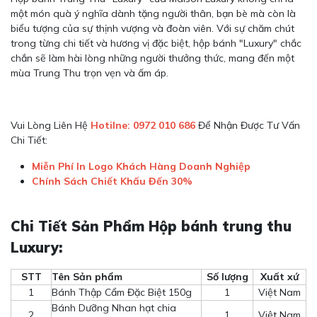
một món quà ý nghĩa dành tặng người thân, bạn bè mà còn là
biểu tượng của sự thịnh vượng và đoàn viên. Với sự chăm chút
trong từng chi tiết và hương vị đặc biệt, hộp bánh "Luxury" chắc
chắn sẽ làm hài lòng những người thưởng thức, mang đến một
mùa Trung Thu trọn vẹn và ấm áp.
Vui Lòng Liên Hệ
Hotilne: 0972 010 686
Để Nhận Được Tư Vấn
Chi Tiết:
Miễn Phí In Logo Khách Hàng Doanh Nghiệp
Chính Sách Chiết Khấu Đến 30%
Chi Tiết Sản Phẩm Hộp bánh trung thu
Luxury:
STT
Tên Sản phẩm
Số lượng
Xuất xứ
1
Bánh Thập Cẩm Đặc Biệt 150g
1
Việt Nam
Bánh Dưỡng Nhan hạt chia
2
1
Việt Nam