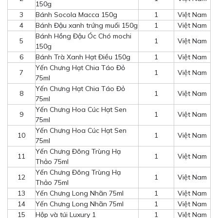
150g
3
Bánh Socola Macca 150g
1
Việt Nam
4
Bánh Đậu xanh trứng muối 150g
1
Việt Nam
Bánh Hồng Đậu Óc Chó mochi
5
1
Việt Nam
150g
6
Bánh Trà Xanh Hạt Điều 150g
1
Việt Nam
Yến Chưng Hạt Chia Táo Đỏ
7
1
Việt Nam
75ml
Yến Chưng Hạt Chia Táo Đỏ
8
1
Việt Nam
75ml
Yến Chưng Hoa Cúc Hạt Sen
9
1
Việt Nam
75ml
Yến Chưng Hoa Cúc Hạt Sen
10
1
Việt Nam
75ml
Yến Chưng Đông Trùng Hạ
11
1
Việt Nam
Thảo 75ml
Yến Chưng Đông Trùng Hạ
12
1
Việt Nam
Thảo 75ml
13
Yến Chưng Long Nhãn 75ml
1
Việt Nam
14
Yến Chưng Long Nhãn 75ml
1
Việt Nam
15
Hộp và túi Luxury 1
1
Việt Nam