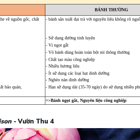
BÁNH THƯỜNG
khe về nguồn gốc, chất
- bánh sản xuất đại trà với nguyên liệu không rõ ngu
- Sử dụng đường tinh luyện
- Vị ngọt gắt
- Vỏ bánh dùng hoàn toàn bột mì thông thường
- Chất tạo màu công nghiệp
- Nhiều hương liệu
- Ít sử dụng các loại hạt dinh dưỡng
- Nghèo nàn dinh dưỡng
ất bảo quản,
- Hạn sử dụng dài (35-70 ngày) do sử dụng nhiều phụ
=>Bánh ngọt gắt, Nguyên liệu công nghiệp
ison -
Vườn Thu 4