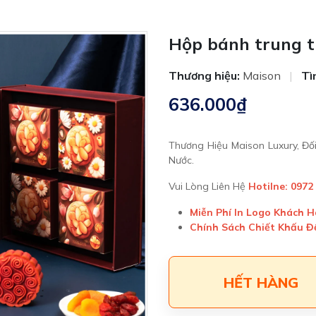
Hộp bánh trung t
Thương hiệu:
Maison
|
Tì
636.000₫
Thương Hiệu Maison Luxury, Đ
Nước.
Vui Lòng Liên Hệ
Hotilne: 0972
Miễn Phí In Logo Khách 
Chính Sách Chiết Khấu 
HẾT HÀNG