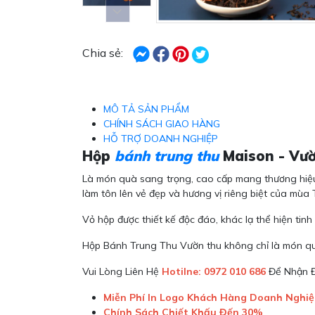
Chia sẻ:
MÔ TẢ SẢN PHẨM
CHÍNH SÁCH GIAO HÀNG
HỖ TRỢ DOANH NGHIỆP
Hộp
bánh trung thu
Maison - Vườ
Là món quà sang trọng, cao cấp mang thương hiệu 
làm tôn lên vẻ đẹp và hương vị riêng biệt của mùa 
Vỏ hộp được thiết kế độc đáo, khác lạ thể hiện tin
Hộp Bánh Trung Thu Vườn thu không chỉ là món quà,
Vui Lòng Liên Hệ
Hotilne: 0972 010 686
Để Nhận Đ
Miễn Phí In Logo Khách Hàng Doanh Nghi
Chính Sách Chiết Khấu Đến 30%