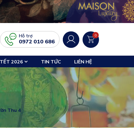
Hỗ trợ
0
0972 010 686
TẾT 2026
TIN TỨC
LIÊN HỆ
ườn Thu 4