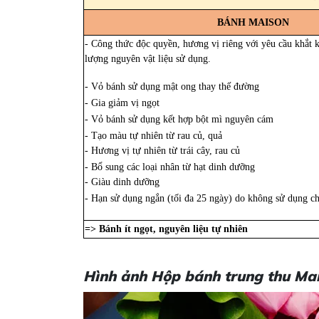
BÁNH MAISON
- Công thức độc quyền, hương vị riêng với yêu cầu khắt 
lượng nguyên vật liệu sử dụng.
- Vỏ bánh sử dụng mật ong thay thế đường
- Gia giảm vị ngọt
- Vỏ bánh sử dụng kết hợp bột mì nguyên cám
- Tạo màu tự nhiên từ rau củ, quả
- Hương vị tự nhiên từ trái cây, rau củ
- Bổ sung các loại nhân từ hạt dinh dưỡng
- Giàu dinh dưỡng
- Hạn sử dụng ngắn (tối đa 25 ngày) do không sử dụng ch
=> Bánh ít ngọt, nguyên liệu tự nhiên
Hình ảnh Hộp bánh trung thu Ma