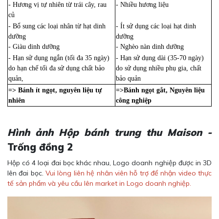
- Hương vị tự nhiên từ trái cây, rau
- Nhiều hương liệu
củ
- Bổ sung các loại nhân từ hạt dinh
- Ít sử dụng các loại hạt dinh
dưỡng
dưỡng
- Giàu dinh dưỡng
- Nghèo nàn dinh dưỡng
- Hạn sử dụng ngắn (tối đa 35 ngày)
- Hạn sử dụng dài (35-70 ngày)
do hạn chế tối đa sử dụng chất bảo
do sử dụng nhiều phụ gia, chất
quản,
bảo quản
=> Bánh ít ngọt, nguyên liệu tự
=>Bánh ngọt gắt, Nguyên liệu
nhiên
công nghiệp
Hình ảnh Hộp bánh trung thu Maison -
Trống đồng 2
Hộp có 4 loại đai bọc khác nhau, Logo doanh nghiệp được in 3D
lên đai bọc.
Vui lòng liên hệ nhân viên hỗ trợ để nhận video thực
tế sản phẩm và yêu cầu lên market in Logo doanh nghiệp.