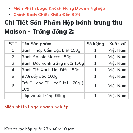
Miễn Phí In Logo Khách Hàng Doanh Nghiệp
Chính Sách Chiết Khấu Đến 30%
Chi Tiết Sản Phẩm Hộp bánh trung thu
Maison - Trống đồng 2:
STT
Tên Sản phẩm
Số lượng
Xuất xứ
1
Bánh Thập Cẩm Đặc Biệt 150g
1
Việt Nam
2
Bánh Socola Macca 150g
1
Việt Nam
3
Bánh Đậu xanh trứng muối 150g
1
Việt Nam
4
Bánh Trà Xanh Hạt Điều 150g
1
Việt Nam
5
Bưởi sấy dẻo 100g
1
Việt Nam
Trà Ô Long Túi Lọc 5 in1 - 20g (
6
1
Việt Nam
10t)
Hộp và túi Trống Đồng
1
Việt Nam
Miễn phí in Logo doanh nghiệp
Kích thước hộp quà: 23 x 40 x 10 (cm)