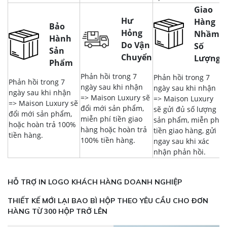
Giao
Hư
Hàng
Bảo
Hỏng
Nhầm,
Hành
Do Vận
Số
Sản
Chuyển
Lượng
Phẩm
Phản hồi trong 7
Phản hồi trong 7
Phản hồi trong 7
ngày sau khi nhận
ngày sau khi nhận
ngày sau khi nhận
=> Maison Luxury sẽ
=> Maison Luxury
=> Maison Luxury sẽ
đổi mới sản phẩm,
sẽ gửi đủ số lượng
đổi mới sản phẩm,
miễn phí tiền giao
sản phẩm, miễn phí
hoặc hoàn trả 100%
hàng hoặc hoàn trả
tiền giao hàng, gửi
tiền hàng.
100% tiền hàng.
ngay sau khi xác
nhận phản hồi.
HỖ TRỢ IN LOGO KHÁCH HÀNG DOANH NGHIỆP
THIẾT KẾ MỚI LẠI BAO BÌ HỘP THEO YÊU CẦU CHO ĐƠN
HÀNG TỪ 300 HỘP TRỞ LÊN