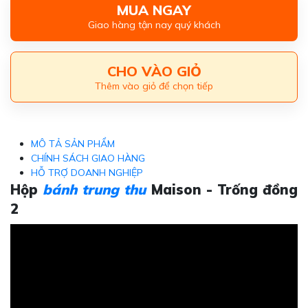
MUA NGAY
Giao hàng tận nay quý khách
CHO VÀO GIỎ
Thêm vào giỏ để chọn tiếp
MÔ TẢ SẢN PHẨM
CHÍNH SÁCH GIAO HÀNG
HỖ TRỢ DOANH NGHIỆP
Hộp
bánh trung thu
Maison - Trống đồng
2