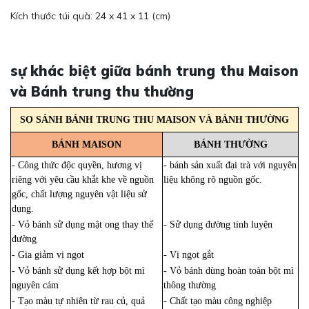
Kích thước túi quà: 24 x 41 x 11 (cm)
sự khác biệt giữa bánh trung thu Maison
và Bánh trung thu thường
SO SÁNH BÁNH TRUNG THU MAISON VÀ BÁNH THƯỜNG
BÁNH MAISON
BÁNH THƯỜNG
- Công thức độc quyền, hương vị
- bánh sản xuất đại trà với nguyên
riêng với yêu cầu khắt khe về nguồn
liệu không rõ nguồn gốc.
gốc, chất lượng nguyên vật liệu sử
dụng.
- Vỏ bánh sử dụng mật ong thay thế
- Sử dụng đường tinh luyện
đường
- Gia giảm vị ngọt
- Vị ngọt gắt
- Vỏ bánh sử dụng kết hợp bột mì
- Vỏ bánh dùng hoàn toàn bột mì
nguyên cám
thông thường
- Tạo màu tự nhiên từ rau củ, quả
- Chất tạo màu công nghiệp