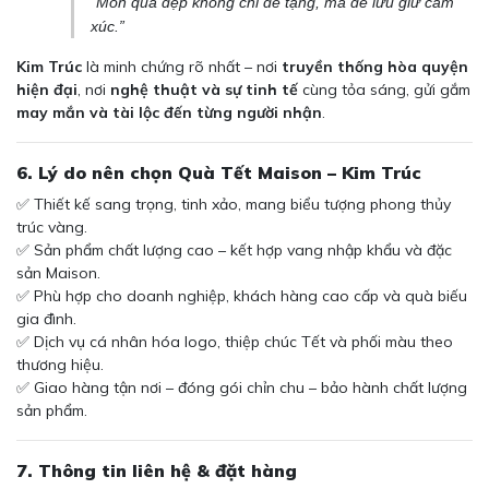
“Món quà đẹp không chỉ để tặng, mà để lưu giữ cảm
xúc.”
Kim Trúc
là minh chứng rõ nhất – nơi
truyền thống hòa quyện
hiện đại
, nơi
nghệ thuật và sự tinh tế
cùng tỏa sáng, gửi gắm
may mắn và tài lộc đến từng người nhận
.
6. Lý do nên chọn Quà Tết Maison – Kim Trúc
✅ Thiết kế sang trọng, tinh xảo, mang biểu tượng phong thủy
trúc vàng.
✅ Sản phẩm chất lượng cao – kết hợp vang nhập khẩu và đặc
sản Maison.
✅ Phù hợp cho doanh nghiệp, khách hàng cao cấp và quà biếu
gia đình.
✅ Dịch vụ cá nhân hóa logo, thiệp chúc Tết và phối màu theo
thương hiệu.
✅ Giao hàng tận nơi – đóng gói chỉn chu – bảo hành chất lượng
sản phẩm.
7. Thông tin liên hệ & đặt hàng