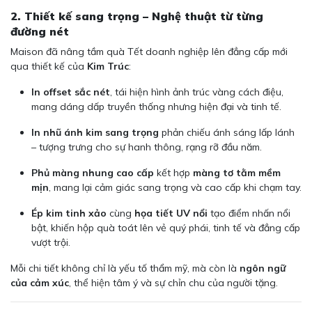
2. Thiết kế sang trọng – Nghệ thuật từ từng
đường nét
Maison đã nâng tầm quà Tết doanh nghiệp lên đẳng cấp mới
qua thiết kế của
Kim Trúc
:
In offset sắc nét
, tái hiện hình ảnh trúc vàng cách điệu,
mang dáng dấp truyền thống nhưng hiện đại và tinh tế.
In nhũ ánh kim sang trọng
phản chiếu ánh sáng lấp lánh
– tượng trưng cho sự hanh thông, rạng rỡ đầu năm.
Phủ màng nhung cao cấp
kết hợp
màng tơ tằm mềm
mịn
, mang lại cảm giác sang trọng và cao cấp khi chạm tay.
Ép kim tinh xảo
cùng
họa tiết UV nổi
tạo điểm nhấn nổi
bật, khiến hộp quà toát lên vẻ quý phái, tinh tế và đẳng cấp
vượt trội.
Mỗi chi tiết không chỉ là yếu tố thẩm mỹ, mà còn là
ngôn ngữ
của cảm xúc
, thể hiện tâm ý và sự chỉn chu của người tặng.