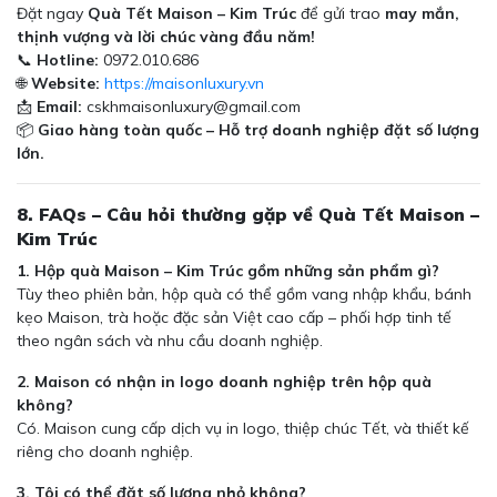
Đặt ngay
Quà Tết Maison – Kim Trúc
để gửi trao
may mắn,
thịnh vượng và lời chúc vàng đầu năm!
📞
Hotline:
0972.010.686
🌐
Website:
https://maisonluxury.vn
📩
Email:
cskhmaisonluxury@gmail.com
📦
Giao hàng toàn quốc – Hỗ trợ doanh nghiệp đặt số lượng
lớn.
8. FAQs – Câu hỏi thường gặp về Quà Tết Maison –
Kim Trúc
1. Hộp quà Maison – Kim Trúc gồm những sản phẩm gì?
Tùy theo phiên bản, hộp quà có thể gồm vang nhập khẩu, bánh
kẹo Maison, trà hoặc đặc sản Việt cao cấp – phối hợp tinh tế
theo ngân sách và nhu cầu doanh nghiệp.
2. Maison có nhận in logo doanh nghiệp trên hộp quà
không?
Có. Maison cung cấp dịch vụ in logo, thiệp chúc Tết, và thiết kế
riêng cho doanh nghiệp.
3. Tôi có thể đặt số lượng nhỏ không?