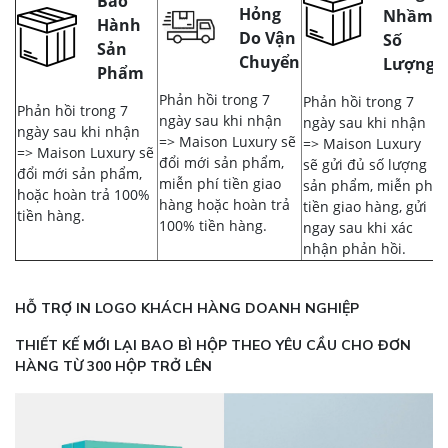
Bảo
Hỏng
Nhầm,
Hành
Do Vận
Số
Sản
Chuyển
Lượng
Phẩm
Phản hồi trong 7
Phản hồi trong 7
Phản hồi trong 7
ngày sau khi nhận
ngày sau khi nhận
ngày sau khi nhận
=> Maison Luxury sẽ
=> Maison Luxury
=> Maison Luxury sẽ
đổi mới sản phẩm,
sẽ gửi đủ số lượng
đổi mới sản phẩm,
miễn phí tiền giao
sản phẩm, miễn phí
hoặc hoàn trả 100%
hàng hoặc hoàn trả
tiền giao hàng, gửi
tiền hàng.
100% tiền hàng.
ngay sau khi xác
nhận phản hồi.
HỖ TRỢ IN LOGO KHÁCH HÀNG DOANH NGHIỆP
THIẾT KẾ MỚI LẠI BAO BÌ HỘP THEO YÊU CẦU CHO ĐƠN
HÀNG TỪ 300 HỘP TRỞ LÊN