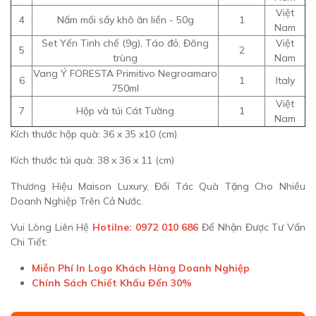
Việt
4
Nấm mối sấy khô ăn liền - 50g
1
Nam
Set Yến Tinh chế (9g), Táo đỏ, Đông
Việt
5
2
trùng
Nam
Vang Ý FORESTA Primitivo Negroamaro
6
1
Italy
750ml
Việt
7
Hộp và túi Cát Tường
1
Nam
Kích thước hộp quà: 36 x 35 x10 (cm)
Kích thước túi quà: 38 x 36 x 11 (cm)
Thương Hiệu Maison Luxury, Đối Tác Quà Tặng Cho Nhiều
Doanh Nghiệp Trên Cả Nước.
Vui Lòng Liên Hệ
Hotilne: 0972 010 686
Để Nhận Được Tư Vấn
Chi Tiết:
Miễn Phí In Logo Khách Hàng Doanh Nghiệp
Chính Sách Chiết Khấu Đến 30%