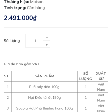
Thương hiệu:
Maison
Tình trạng:
Còn hàng
2.491.000₫
Số lượng:
Giá đã bao gồm VAT.
SỐ
XUẤT
STT
SẢN PHẨM
LƯỢNG
XỨ
Việt
1
Bưởi sấy dẻo 100g
1
Nam
Việt
2
Hạt Điều tỏi ớt 150g
1
Nam
Việt
3
Socola Hạt Phủ thượng hạng 100g
1
Nam