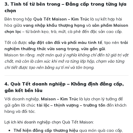
3. Tinh tế từ bên trong – Đẳng cấp trong từng lựa
chọn
Bên trong hộp
Quà Tết Maison – Kim Trúc
là sự kết hợp hài
hòa giữa
vang nhập khẩu thượng hạng
và
sản phẩm Maison
chọn lọc
– từ bánh kẹo, trà, mứt, cà phê đến đặc sản cao cấp.
Tất cả được
sắp đặt cân đối và phối màu tinh tế
, tạo nên
trải
nghiệm thưởng thức vừa sang trọng, vừa gần gũi
.
Maison tin rằng:
một món quà ý nghĩa không chỉ đến từ giá trị vật
chất, mà còn là cảm xúc khi mở ra từng lớp hộp, chạm vào từng
chi tiết được tạo nên bằng sự tỉ mỉ và tôn trọng.
4. Quà Tết doanh nghiệp – Khẳng định đẳng cấp,
gắn kết bền lâu
Với doanh nghiệp,
Maison – Kim Trúc
là lựa chọn lý tưởng để
gửi gắm lời chúc
tài lộc – thịnh vượng – trường tồn
đến khách
hàng và đối tác.
Lợi ích khi doanh nghiệp chọn Quà Tết Maison:
Thể hiện đẳng cấp thương hiệu
qua món quà cao cấp,