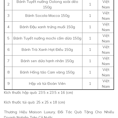
Bánh Tuyết nướng Oolong xoài dẻo
Việt
2
1
150g
Nam
Việt
3
Bánh Socola Macca 150g
1
Nam
Việt
4
Bánh Đậu xanh trứng muối 150g
1
Nam
Việt
5
Bánh Tuyết nướng mochi cốm dừa 150g
1
Nam
Việt
6
Bánh Trà Xanh Hạt Điều 150g
1
Nam
Việt
7
Bánh sen dứa hạnh nhân 150g
1
Nam
Việt
8
Bánh Hồng táo Cam vàng 150g
1
Nam
Việt
9
Hộp và túi Đoàn Viên
1
Nam
Kích thước hộp quà: 23.5 x 23.5 x 16 (cm)
Kích thước túi quà: 25 x 25 x 18 (cm)
Thương Hiệu Maison Luxury, Đối Tác Quà Tặng Cho Nhiều
Doanh Nghiệp Trên Cả Nước.