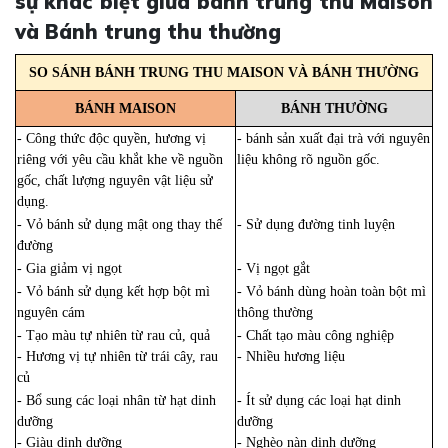
sự khác biệt giữa bánh trung thu Maison
và Bánh trung thu thường
SO SÁNH BÁNH TRUNG THU MAISON VÀ BÁNH THƯỜNG
BÁNH MAISON
BÁNH THƯỜNG
- Công thức độc quyền, hương vị
- bánh sản xuất đại trà với nguyên
riêng với yêu cầu khắt khe về nguồn
liệu không rõ nguồn gốc.
gốc, chất lượng nguyên vật liệu sử
dụng.
- Vỏ bánh sử dụng mật ong thay thế
- Sử dụng đường tinh luyện
đường
- Gia giảm vị ngọt
- Vị ngọt gắt
- Vỏ bánh sử dụng kết hợp bột mì
- Vỏ bánh dùng hoàn toàn bột mì
nguyên cám
thông thường
- Tạo màu tự nhiên từ rau củ, quả
- Chất tạo màu công nghiệp
- Hương vị tự nhiên từ trái cây, rau
- Nhiều hương liệu
củ
- Bổ sung các loại nhân từ hạt dinh
- Ít sử dụng các loại hạt dinh
dưỡng
dưỡng
- Giàu dinh dưỡng
- Nghèo nàn dinh dưỡng