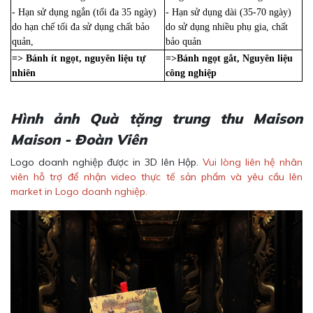
- Hạn sử dụng ngắn (tối đa 35 ngày)
- Hạn sử dụng dài (35-70 ngày)
do hạn chế tối đa sử dụng chất bảo
do sử dụng nhiều phụ gia, chất
quản,
bảo quản
=> Bánh ít ngọt, nguyên liệu tự
=>Bánh ngọt gắt, Nguyên liệu
nhiên
công nghiệp
Hình ảnh Quà tặng trung thu Maison
Maison - Đoàn Viên
Logo doanh nghiệp được in 3D lên Hộp.
Vui lòng liên hệ nhân
viên hỗ trợ để nhận video thực tế sản phẩm và yêu cầu lên
market in Logo doanh nghiệp.