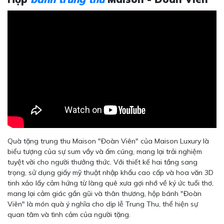
Quà tặng trung thu Maison "Đoàn Viên" của Maison Luxury là
biểu tượng của sự sum vầy và ấm cúng, mang lại trải nghiệm
tuyệt vời cho người thưởng thức. Với thiết kế hai tầng sang
trọng, sử dụng giấy mỹ thuật nhập khẩu cao cấp và hoa văn 3D
tinh xảo lấy cảm hứng từ làng quê xưa gợi nhớ về ký ức tuổi thơ,
mang lại cảm giác gần gũi và thân thương, hộp bánh "Đoàn
Viên" là món quà ý nghĩa cho dịp lễ Trung Thu, thể hiện sự
quan tâm và tình cảm của người tặng.