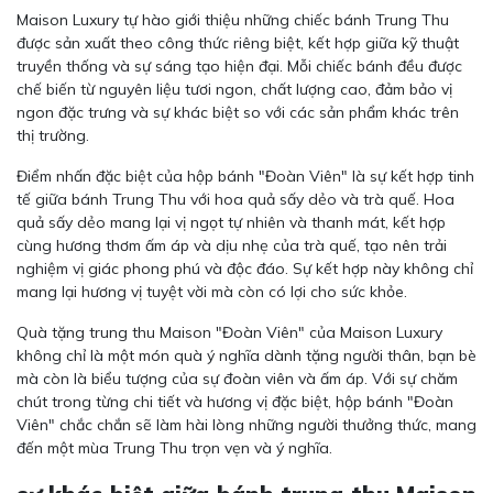
Maison Luxury tự hào giới thiệu những chiếc bánh Trung Thu
được sản xuất theo công thức riêng biệt, kết hợp giữa kỹ thuật
truyền thống và sự sáng tạo hiện đại. Mỗi chiếc bánh đều được
chế biến từ nguyên liệu tươi ngon, chất lượng cao, đảm bảo vị
ngon đặc trưng và sự khác biệt so với các sản phẩm khác trên
thị trường.
Điểm nhấn đặc biệt của hộp bánh "Đoàn Viên" là sự kết hợp tinh
tế giữa bánh Trung Thu với hoa quả sấy dẻo và trà quế. Hoa
quả sấy dẻo mang lại vị ngọt tự nhiên và thanh mát, kết hợp
cùng hương thơm ấm áp và dịu nhẹ của trà quế, tạo nên trải
nghiệm vị giác phong phú và độc đáo. Sự kết hợp này không chỉ
mang lại hương vị tuyệt vời mà còn có lợi cho sức khỏe.
Quà tặng trung thu Maison "Đoàn Viên" của Maison Luxury
không chỉ là một món quà ý nghĩa dành tặng người thân, bạn bè
mà còn là biểu tượng của sự đoàn viên và ấm áp. Với sự chăm
chút trong từng chi tiết và hương vị đặc biệt, hộp bánh "Đoàn
Viên" chắc chắn sẽ làm hài lòng những người thưởng thức, mang
đến một mùa Trung Thu trọn vẹn và ý nghĩa.