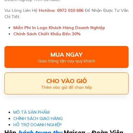
Vui Lòng Liên Hệ
Hotilne: 0972 010 686
Để Nhận Được Tư Vấn
Chi Tiết:
Miễn Phí In Logo Khách Hàng Doanh Nghiệp
Chính Sách Chiết Khấu Đến 30%
MUA NGAY
Giao hàng tận nay quý khách
CHO VÀO GIỎ
Thêm vào giỏ để chọn tiếp
MÔ TẢ SẢN PHẨM
CHÍNH SÁCH GIAO HÀNG
HỖ TRỢ DOANH NGHIỆP
Hộp
bánh trung thu
Maison - Đoàn Viên