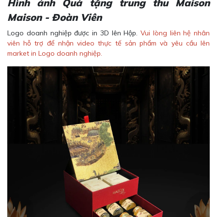
Hình ảnh Quà tặng trung thu Maison
Maison - Đoàn Viên
Logo doanh nghiệp được in 3D lên Hộp.
Vui lòng liên hệ nhân
viên hỗ trợ để nhận video thực tế sản phẩm và yêu cầu lên
market in Logo doanh nghiệp.