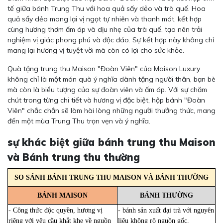
tế giữa bánh Trung Thu với hoa quả sấy dẻo và trà quế. Hoa
quả sấy dẻo mang lại vị ngọt tự nhiên và thanh mát, kết hợp
cùng hương thơm ấm áp và dịu nhẹ của trà quế, tạo nên trải
nghiệm vị giác phong phú và độc đáo. Sự kết hợp này không chỉ
mang lại hương vị tuyệt vời mà còn có lợi cho sức khỏe.
Quà tặng trung thu Maison "Đoàn Viên" của Maison Luxury
không chỉ là một món quà ý nghĩa dành tặng người thân, bạn bè
mà còn là biểu tượng của sự đoàn viên và ấm áp. Với sự chăm
chút trong từng chi tiết và hương vị đặc biệt, hộp bánh "Đoàn
Viên" chắc chắn sẽ làm hài lòng những người thưởng thức, mang
đến một mùa Trung Thu trọn vẹn và ý nghĩa.
sự khác biệt giữa bánh trung thu Maison
và Bánh trung thu thường
SO SÁNH BÁNH TRUNG THU MAISON VÀ BÁNH THƯỜNG
BÁNH MAISON
BÁNH THƯỜNG
- Công thức độc quyền, hương vị
- bánh sản xuất đại trà với nguyên
riêng với yêu cầu khắt khe về nguồn
liệu không rõ nguồn gốc.