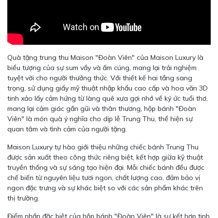
Quà tặng trung thu Maison "Đoàn Viên" của Maison Luxury là
biểu tượng của sự sum vầy và ấm cúng, mang lại trải nghiệm
tuyệt vời cho người thưởng thức. Với thiết kế hai tầng sang
trọng, sử dụng giấy mỹ thuật nhập khẩu cao cấp và hoa văn 3D
tinh xảo lấy cảm hứng từ làng quê xưa gợi nhớ về ký ức tuổi thơ,
mang lại cảm giác gần gũi và thân thương, hộp bánh "Đoàn
Viên" là món quà ý nghĩa cho dịp lễ Trung Thu, thể hiện sự
quan tâm và tình cảm của người tặng.
Maison Luxury tự hào giới thiệu những chiếc bánh Trung Thu
được sản xuất theo công thức riêng biệt, kết hợp giữa kỹ thuật
truyền thống và sự sáng tạo hiện đại. Mỗi chiếc bánh đều được
chế biến từ nguyên liệu tươi ngon, chất lượng cao, đảm bảo vị
ngon đặc trưng và sự khác biệt so với các sản phẩm khác trên
thị trường.
Điểm nhấn đặc biệt của hộp bánh "Đoàn Viên" là sự kết hợp tinh