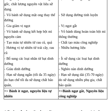
gốc, chất lượng nguyên vật liệu sử
dụng.
- Vỏ bánh sử dụng mật ong thay thế
- Sử dụng đường tinh luyện
đường
- Gia giảm vị ngọt
- Vị ngọt gắt
- Vỏ bánh sử dụng kết hợp bột mì
- Vỏ bánh dùng hoàn toàn bột mì
nguyên cám
thông thường
- Tạo màu tự nhiên từ rau củ, quả
- Chất tạo màu công nghiệp
- Hương vị tự nhiên từ trái cây, rau
- Nhiều hương liệu
củ
- Bổ sung các loại nhân từ hạt dinh
- Ít sử dụng các loại hạt dinh
dưỡng
dưỡng
- Giàu dinh dưỡng
- Nghèo nàn dinh dưỡng
- Hạn sử dụng ngắn (tối đa 35 ngày)
- Hạn sử dụng dài (35-70 ngày)
do hạn chế tối đa sử dụng chất bảo
do sử dụng nhiều phụ gia, chất
quản,
bảo quản
=> Bánh ít ngọt, nguyên liệu tự
=>Bánh ngọt gắt, Nguyên liệu
nhiên
công nghiệp