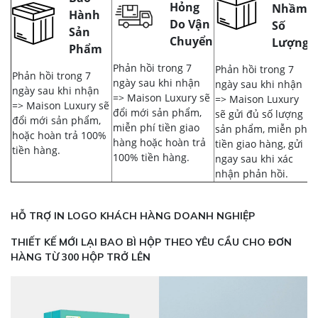
Hỏng
Nhầm,
Hành
Do Vận
Số
Sản
Chuyển
Lượng
Phẩm
Phản hồi trong 7
Phản hồi trong 7
Phản hồi trong 7
ngày sau khi nhận
ngày sau khi nhận
ngày sau khi nhận
=> Maison Luxury sẽ
=> Maison Luxury
=> Maison Luxury sẽ
đổi mới sản phẩm,
sẽ gửi đủ số lượng
đổi mới sản phẩm,
miễn phí tiền giao
sản phẩm, miễn phí
hoặc hoàn trả 100%
hàng hoặc hoàn trả
tiền giao hàng, gửi
tiền hàng.
100% tiền hàng.
ngay sau khi xác
nhận phản hồi.
HỖ TRỢ IN LOGO KHÁCH HÀNG DOANH NGHIỆP
THIẾT KẾ MỚI LẠI BAO BÌ HỘP THEO YÊU CẦU CHO ĐƠN
HÀNG TỪ 300 HỘP TRỞ LÊN