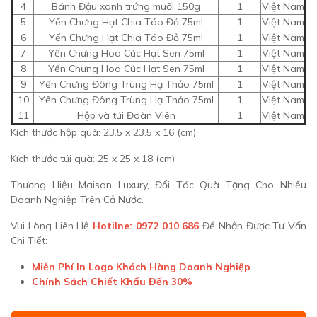
4
Bánh Đậu xanh trứng muối 150g
1
Việt Nam
5
Yến Chưng Hạt Chia Táo Đỏ 75ml
1
Việt Nam
6
Yến Chưng Hạt Chia Táo Đỏ 75ml
1
Việt Nam
7
Yến Chưng Hoa Cúc Hạt Sen 75ml
1
Việt Nam
8
Yến Chưng Hoa Cúc Hạt Sen 75ml
1
Việt Nam
9
Yến Chưng Đông Trùng Hạ Thảo 75ml
1
Việt Nam
10
Yến Chưng Đông Trùng Hạ Thảo 75ml
1
Việt Nam
11
Hộp và túi Đoàn Viên
1
Việt Nam
Kích thước hộp quà: 23.5 x 23.5 x 16 (cm)
Kích thước túi quà: 25 x 25 x 18 (cm)
Thương Hiệu Maison Luxury, Đối Tác Quà Tặng Cho Nhiều
Doanh Nghiệp Trên Cả Nước.
Vui Lòng Liên Hệ
Hotilne: 0972 010 686
Để Nhận Được Tư Vấn
Chi Tiết:
Miễn Phí In Logo Khách Hàng Doanh Nghiệp
Chính Sách Chiết Khấu Đến 30%