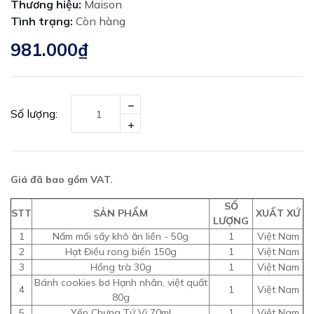
Thương hiệu:
Maison
Tình trạng:
Còn hàng
981.000₫
Số lượng:
Giá đã bao gồm VAT.
SỐ
STT
SẢN PHẨM
XUẤT XỨ
LƯỢNG
1
Nấm mối sấy khô ăn liền - 50g
1
Việt Nam
2
Hạt Điều rong biển 150g
1
Việt Nam
3
Hồng trà 30g
1
Việt Nam
Bánh cookies bơ Hạnh nhân, việt quất
4
1
Việt Nam
80g
5
Yến Chưng Tứ Vị 70ml
1
Việt Nam