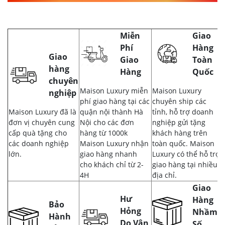
Miễn
Giao
Phí
Hàng
Giao
Giao
Toàn
hàng
Hàng
Quốc
chuyên
Maison Luxury miễn
Maison Luxury
nghiệp
phí giao hàng tại các
chuyên ship các
Maison Luxury đã là
quận nội thành Hà
tỉnh, hỗ trợ doanh
đơn vị chuyên cung
Nội cho các đơn
nghiệp gửi tặng
cấp quà tặng cho
hàng từ 1000k
khách hàng trên
các doanh nghiệp
Maison Luxury nhận
toàn quốc. Maison
lớn.
giao hàng nhanh
Luxury có thể hỗ trợ
cho khách chỉ từ 2-
giao hàng tại nhiều
4H
địa chỉ.
Giao
Hư
Hàng
Bảo
Hỏng
Nhầm,
Hành
Do Vận
Số