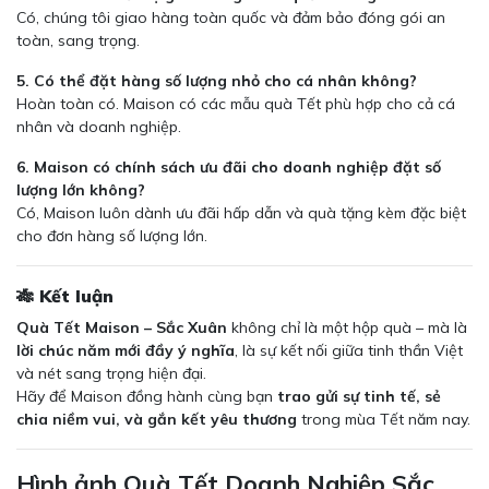
Có, chúng tôi giao hàng toàn quốc và đảm bảo đóng gói an
toàn, sang trọng.
5. Có thể đặt hàng số lượng nhỏ cho cá nhân không?
Hoàn toàn có. Maison có các mẫu quà Tết phù hợp cho cả cá
nhân và doanh nghiệp.
6. Maison có chính sách ưu đãi cho doanh nghiệp đặt số
lượng lớn không?
Có, Maison luôn dành ưu đãi hấp dẫn và quà tặng kèm đặc biệt
cho đơn hàng số lượng lớn.
🎋 Kết luận
Quà Tết Maison – Sắc Xuân
không chỉ là một hộp quà – mà là
lời chúc năm mới đầy ý nghĩa
, là sự kết nối giữa tinh thần Việt
và nét sang trọng hiện đại.
Hãy để Maison đồng hành cùng bạn
trao gửi sự tinh tế, sẻ
chia niềm vui, và gắn kết yêu thương
trong mùa Tết năm nay.
Hình ảnh Quà Tết Doanh Nghiệp Sắc