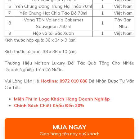
6
Yến Chưng Đông Trùng Hạ Thảo 70ml
1
Việt Nam
7
Yến Chưng Hạt Chia Táo Đỏ 70ml
1
Việt Nam
Vang TBN Valencio Cabernet
Tây Ban
8
1
Sauvignon 750ml
Nha
9
Hộp và túi Sắc Xuân
1
Việt Nam
Kích thước hộp quà: 36 x 34 x 9 (cm)
Kích thước túi quà: 38 x 36 x 10 (cm)
Thương Hiệu Maison Luxury, Đối Tác Quà Tặng Cho Nhiều
Doanh Nghiệp Trên Cả Nước.
Vui Lòng Liên Hệ
Hotilne: 0972 010 686
Để Nhận Được Tư Vấn
Chi Tiết:
Miễn Phí In Logo Khách Hàng Doanh Nghiệp
Chính Sách Chiết Khấu Đến 30%
MUA NGAY
Giao hàng tận nay quý khách