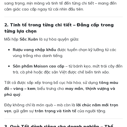
sang trọng, mịn màng và tinh tế đến từng chi tiết – mang đến
cảm giác cao cấp ngay từ cái nhìn đầu tiên.
2. Tinh tế trong từng chi tiết – Đẳng cấp trong
từng lựa chọn
Mỗi hộp
Sắc Xuân
là sự hòa quyện giữa:
Rượu vang nhập khẩu
được tuyển chọn kỹ lưỡng từ các
vùng trồng nho danh tiếng.
Sản phẩm Maison cao cấp
– từ bánh kẹo, mứt trái cây đến
trà, cà phê hoặc đặc sản Việt được chế biến tinh xảo.
Tất cả được sắp xếp trong bố cục hài hòa, sử dụng
tông màu
đỏ – vàng – kem
, biểu trưng cho
may mắn, thịnh vượng và
phú quý
.
Đây không chỉ là món quà – mà còn là
lời chúc năm mới trọn
vẹn
, gửi gắm sự
trân trọng và tinh tế
của người tặng.
3. Quà Tết dành riêng cho doanh nghiệp – Thể