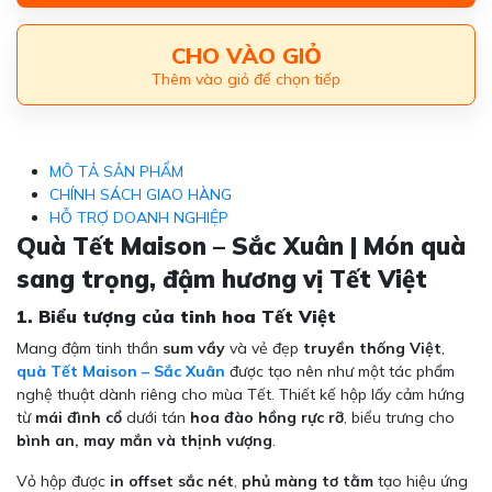
CHO VÀO GIỎ
Thêm vào giỏ để chọn tiếp
MÔ TẢ SẢN PHẨM
CHÍNH SÁCH GIAO HÀNG
HỖ TRỢ DOANH NGHIỆP
Quà Tết Maison – Sắc Xuân | Món quà
sang trọng, đậm hương vị Tết Việt
1. Biểu tượng của tinh hoa Tết Việt
Mang đậm tinh thần
sum vầy
và vẻ đẹp
truyền thống Việt
,
quà Tết Maison – Sắc Xuân
được tạo nên như một tác phẩm
nghệ thuật dành riêng cho mùa Tết. Thiết kế hộp lấy cảm hứng
từ
mái đình cổ
dưới tán
hoa đào hồng rực rỡ
, biểu trưng cho
bình an, may mắn và thịnh vượng
.
Vỏ hộp được
in offset sắc nét
,
phủ màng tơ tằm
tạo hiệu ứng