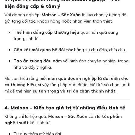
hiện đẳng cấp & tâm ý
Với doanh nghiệp,
Maison – Sắc Xuân
là lựa chọn lý tưởng để
gửi tặng đối tác, khách hàng hoặc nhân viên thân thiết.
Thể hiện đẳng cấp thương hiệu
qua món quà sang
trọng, tinh tế.
Gắn kết mối quan hệ đối tác
bằng sự chu đáo, chỉn chu.
Tạo ấn tượng đầu năm
với hình ảnh chuyên nghiệp, trang
nhã và đầy ý nghĩa.
Maison hiểu rằng
mỗi món quà doanh nghiệp là đại diện cho
cả thương hiệu
, vì vậy từng hộp quà được thiết kế và chọn lựa tỉ
mỉ để thể hiện sự
tôn trọng và tri ân chân thành nhất
.
4. Maison – Kiến tạo giá trị từ những điều tinh tế
Không chỉ là hộp quà,
Maison – Sắc Xuân
còn là
tác phẩm
nghệ thuật
kết tinh từ:
Tư duy thẩm mỹ hiện đại.