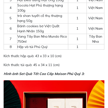
3
Hạt Điều Gừng mật Ong 150g
1
Việt Nam
Socola Hạt Phủ thượng hạng
4
1
Việt Nam
100g
trà shan tuyết cổ thụ thượng
5
1
Việt Nam
hạng 50g
Bánh cookies bơ Việt Quất
6
1
Việt Nam
Hạnh Nhân 150g
Vang Tây Ban Nha Mundo Rico
Tây Ban
7
1
750ml
Nha
8
Hộp và túi Phú Quý
1
Kích thước hộp quà: 43 x 33 x 10 (cm)
Kích thước túi quà: 45 x 34 x 11 (cm)
Hình ảnh Set Quà Tết Cao Cấp Maison Phú Quý 3: