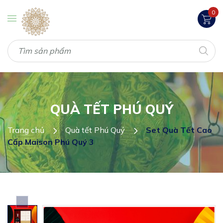
0
QUÀ TẾT PHÚ QUÝ
Trang chủ
Quà tết Phú Quý
Set Quà Tết Cao
Cấp Maison Phú Quý 3