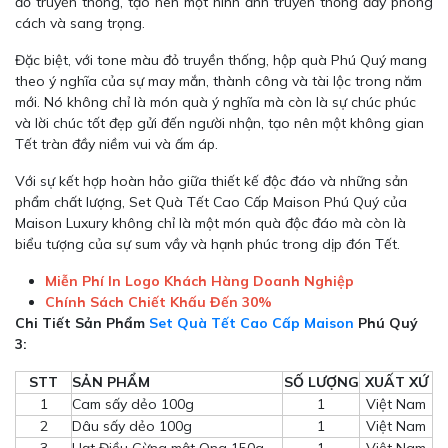
đỏ truyền thống, tạo nên một hình ảnh truyền thống đầy phong
cách và sang trọng.
Đặc biệt, với tone màu đỏ truyền thống, hộp quà Phú Quý mang
theo ý nghĩa của sự may mắn, thành công và tài lộc trong năm
mới. Nó không chỉ là món quà ý nghĩa mà còn là sự chúc phúc
và lời chúc tốt đẹp gửi đến người nhận, tạo nên một không gian
Tết tràn đầy niềm vui và ấm áp.
Với sự kết hợp hoàn hảo giữa thiết kế độc đáo và những sản
phẩm chất lượng, Set Quà Tết Cao Cấp Maison Phú Quý của
Maison Luxury không chỉ là một món quà độc đáo mà còn là
biểu tượng của sự sum vầy và hạnh phúc trong dịp đón Tết.
Miễn Phí In Logo Khách Hàng Doanh Nghiệp
Chính Sách Chiết Khấu Đến 30%
Chi Tiết Sản Phẩm
Set Quà Tết Cao Cấp Maison
Phú Quý
3:
STT
SẢN PHẨM
SỐ LƯỢNG
XUẤT XỨ
1
Cam sấy dẻo 100g
1
Việt Nam
2
Dâu sấy dẻo 100g
1
Việt Nam