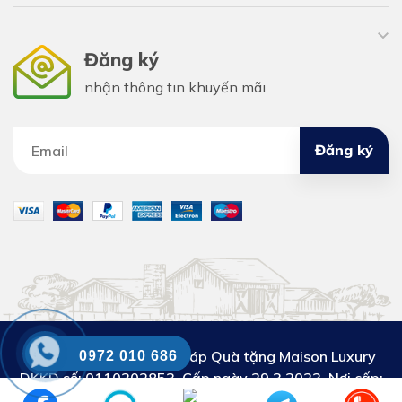
Đăng ký
nhận thông tin khuyến mãi
Đăng ký
Công ty Cổ phần Giải pháp Quà tặng Maison Luxury
0972 010 686
DKKD số:
0110302853. Cấp ngày 29.3.2023. Nơi cấp:
Sở KH&ĐT thành phố Hà Nội