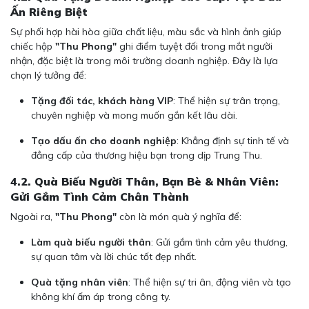
Ấn Riêng Biệt
Sự phối hợp hài hòa giữa chất liệu, màu sắc và hình ảnh giúp
chiếc hộp
"Thu Phong"
ghi điểm tuyệt đối trong mắt người
nhận, đặc biệt là trong môi trường doanh nghiệp. Đây là lựa
chọn lý tưởng để:
Tặng đối tác, khách hàng VIP
: Thể hiện sự trân trọng,
chuyên nghiệp và mong muốn gắn kết lâu dài.
Tạo dấu ấn cho doanh nghiệp
: Khẳng định sự tinh tế và
đẳng cấp của thương hiệu bạn trong dịp Trung Thu.
4.2. Quà Biếu Người Thân, Bạn Bè & Nhân Viên:
Gửi Gắm Tình Cảm Chân Thành
Ngoài ra,
"Thu Phong"
còn là món quà ý nghĩa để:
Làm quà biếu người thân
: Gửi gắm tình cảm yêu thương,
sự quan tâm và lời chúc tốt đẹp nhất.
Quà tặng nhân viên
: Thể hiện sự tri ân, động viên và tạo
không khí ấm áp trong công ty.