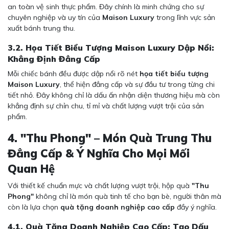
an toàn vệ sinh thực phẩm. Đây chính là minh chứng cho sự
chuyên nghiệp và uy tín của
Maison Luxury
trong lĩnh vực sản
xuất bánh trung thu.
3.2. Họa Tiết Biểu Tượng Maison Luxury Dập Nổi:
Khẳng Định Đẳng Cấp
Mỗi chiếc bánh đều được dập nổi rõ nét
họa tiết biểu tượng
Maison Luxury
, thể hiện đẳng cấp và sự đầu tư trong từng chi
tiết nhỏ. Đây không chỉ là dấu ấn nhận diện thương hiệu mà còn
khẳng định sự chỉn chu, tỉ mỉ và chất lượng vượt trội của sản
phẩm.
4. "Thu Phong" – Món Quà Trung Thu
Đẳng Cấp & Ý Nghĩa Cho Mọi Mối
Quan Hệ
Với thiết kế chuẩn mực và chất lượng vượt trội, hộp quà
"Thu
Phong"
không chỉ là món quà tinh tế cho bạn bè, người thân mà
còn là lựa chọn
quà tặng doanh nghiệp cao cấp
đầy ý nghĩa.
4.1. Quà Tặng Doanh Nghiệp Cao Cấp: Tạo Dấu