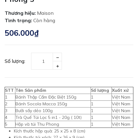
Thương hiệu:
Maison
Tình trạng:
Còn hàng
506.000₫
Số lượng:
STT
Tên Sản phẩm
Số lượng
Xuất xứ
1
Bánh Thập Cẩm Đặc Biệt 150g
1
Việt Nam
2
Bánh Socola Macca 150g
1
Việt Nam
3
Bưởi sấy dẻo 100g
1
Việt Nam
4
Trà Quế Túi Lọc 5 in1 - 20g ( 10t)
1
Việt Nam
5
Hộp và túi Thu Phong
1
Việt Nam
Kích thước hộp quà: 25 x 25 x 8 (cm)
Kích thước túi xách: 27 x 26 x 9 (cm)