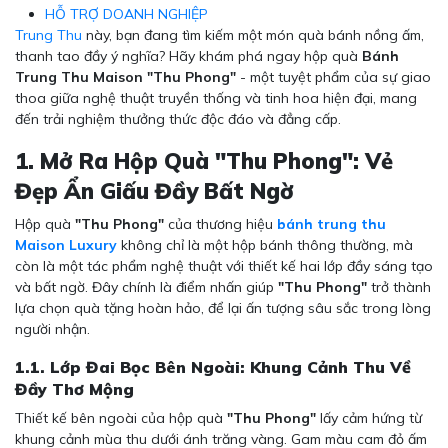
HỖ TRỢ DOANH NGHIỆP
Trung Thu
này, bạn đang tìm kiếm một món quà bánh nồng ấm,
thanh tao đầy ý nghĩa? Hãy khám phá ngay hộp quà
Bánh
Trung Thu Maison "Thu Phong"
- một tuyệt phẩm của sự giao
thoa giữa nghệ thuật truyền thống và tinh hoa hiện đại, mang
đến trải nghiệm thưởng thức độc đáo và đẳng cấp.
1. Mở Ra Hộp Quà "Thu Phong": Vẻ
Đẹp Ẩn Giấu Đầy Bất Ngờ
Hộp quà
"Thu Phong"
của thương hiệu
bánh trung thu
Maison Luxury
không chỉ là một hộp bánh thông thường, mà
còn là một tác phẩm nghệ thuật với thiết kế hai lớp đầy sáng tạo
và bất ngờ. Đây chính là điểm nhấn giúp
"Thu Phong"
trở thành
lựa chọn quà tặng hoàn hảo, để lại ấn tượng sâu sắc trong lòng
người nhận.
1.1. Lớp Đai Bọc Bên Ngoài: Khung Cảnh Thu Về
Đầy Thơ Mộng
Thiết kế bên ngoài của hộp quà
"Thu Phong"
lấy cảm hứng từ
khung cảnh mùa thu dưới ánh trăng vàng. Gam màu cam đỏ ấm