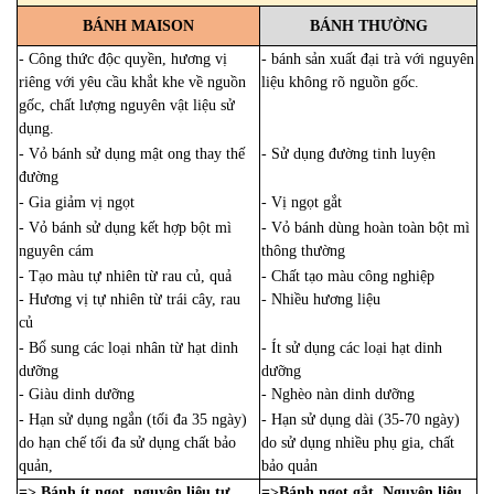
BÁNH MAISON
BÁNH THƯỜNG
- Công thức độc quyền, hương vị
- bánh sản xuất đại trà với nguyên
riêng với yêu cầu khắt khe về nguồn
liệu không rõ nguồn gốc.
gốc, chất lượng nguyên vật liệu sử
dụng.
- Vỏ bánh sử dụng mật ong thay thế
- Sử dụng đường tinh luyện
đường
- Gia giảm vị ngọt
- Vị ngọt gắt
- Vỏ bánh sử dụng kết hợp bột mì
- Vỏ bánh dùng hoàn toàn bột mì
nguyên cám
thông thường
- Tạo màu tự nhiên từ rau củ, quả
- Chất tạo màu công nghiệp
- Hương vị tự nhiên từ trái cây, rau
- Nhiều hương liệu
củ
- Bổ sung các loại nhân từ hạt dinh
- Ít sử dụng các loại hạt dinh
dưỡng
dưỡng
- Giàu dinh dưỡng
- Nghèo nàn dinh dưỡng
- Hạn sử dụng ngắn (tối đa 35 ngày)
- Hạn sử dụng dài (35-70 ngày)
do hạn chế tối đa sử dụng chất bảo
do sử dụng nhiều phụ gia, chất
quản,
bảo quản
=> Bánh ít ngọt, nguyên liệu tự
=>Bánh ngọt gắt, Nguyên liệu