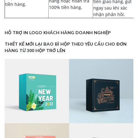
hàng hoặc hoàn trả
tiền giao hàng, gửi
tiền hàng.
100% tiền hàng.
ngay sau khi xác
nhận phản hồi.
HỖ TRỢ IN LOGO KHÁCH HÀNG DOANH NGHIỆP
THIẾT KẾ MỚI LẠI BAO BÌ HỘP THEO YÊU CẦU CHO ĐƠN
HÀNG TỪ 300 HỘP TRỞ LÊN