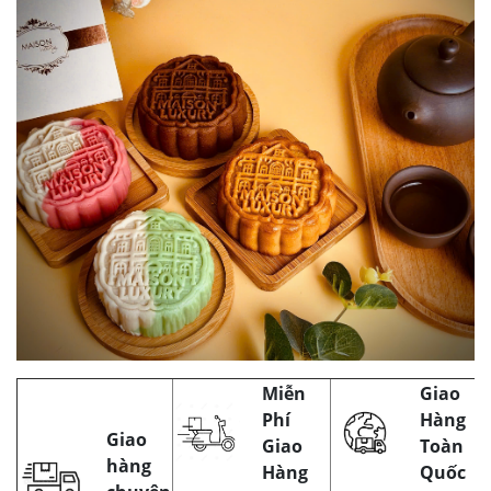
Miễn
Giao
Phí
Hàng
Giao
Giao
Toàn
hàng
Hàng
Quốc