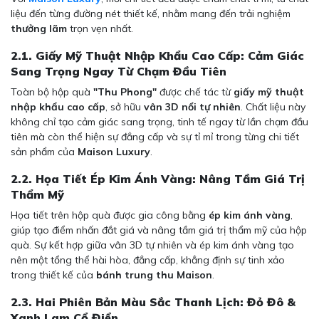
liệu đến từng đường nét thiết kế, nhằm mang đến trải nghiệm
thưởng lãm
trọn vẹn nhất.
2.1. Giấy Mỹ Thuật Nhập Khẩu Cao Cấp: Cảm Giác
Sang Trọng Ngay Từ Chạm Đầu Tiên
Toàn bộ hộp quà
"Thu Phong"
được chế tác từ
giấy mỹ thuật
nhập khẩu cao cấp
, sở hữu
vân 3D nổi tự nhiên
. Chất liệu này
không chỉ tạo cảm giác sang trọng, tinh tế ngay từ lần chạm đầu
tiên mà còn thể hiện sự đẳng cấp và sự tỉ mỉ trong từng chi tiết
sản phẩm của
Maison Luxury
.
2.2. Họa Tiết Ép Kim Ánh Vàng: Nâng Tầm Giá Trị
Thẩm Mỹ
Họa tiết trên hộp quà được gia công bằng
ép kim ánh vàng
,
giúp tạo điểm nhấn đắt giá và nâng tầm giá trị thẩm mỹ của hộp
quà. Sự kết hợp giữa vân 3D tự nhiên và ép kim ánh vàng tạo
nên một tổng thể hài hòa, đẳng cấp, khẳng định sự tinh xảo
trong thiết kế của
bánh trung thu Maison
.
2.3. Hai Phiên Bản Màu Sắc Thanh Lịch: Đỏ Đô &
Xanh Lam Cổ Điển