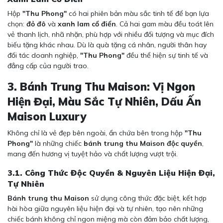
Hộp
"Thu Phong"
có hai phiên bản màu sắc tinh tế để bạn lựa
chọn:
đỏ đô
và
xanh lam cổ điển
. Cả hai gam màu đều toát lên
vẻ thanh lịch, nhã nhặn, phù hợp với nhiều đối tượng và mục đích
biếu tặng khác nhau. Dù là quà tặng cá nhân, người thân hay
đối tác doanh nghiệp,
"Thu Phong"
đều thể hiện sự tinh tế và
đẳng cấp của người trao.
3. Bánh Trung Thu Maison: Vị Ngon
Hiện Đại, Màu Sắc Tự Nhiên, Dấu Ấn
Maison Luxury
Không chỉ là vẻ đẹp bên ngoài, ẩn chứa bên trong hộp
"Thu
Phong"
là những chiếc
bánh trung thu Maison độc quyền
,
mang đến hương vị tuyệt hảo và chất lượng vượt trội.
3.1. Công Thức Độc Quyền & Nguyên Liệu Hiện Đại,
Tự Nhiên
Bánh trung thu Maison
sử dụng công thức đặc biệt, kết hợp
hài hòa giữa nguyên liệu hiện đại và tự nhiên, tạo nên những
chiếc bánh không chỉ ngon miệng mà còn đảm bảo chất lượng,