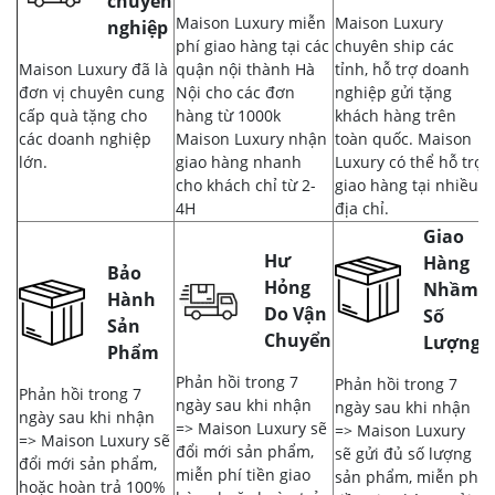
chuyên
Maison Luxury miễn
Maison Luxury
nghiệp
phí giao hàng tại các
chuyên ship các
Maison Luxury đã là
quận nội thành Hà
tỉnh, hỗ trợ doanh
đơn vị chuyên cung
Nội cho các đơn
nghiệp gửi tặng
cấp quà tặng cho
hàng từ 1000k
khách hàng trên
các doanh nghiệp
Maison Luxury nhận
toàn quốc. Maison
lớn.
giao hàng nhanh
Luxury có thể hỗ trợ
cho khách chỉ từ 2-
giao hàng tại nhiều
4H
địa chỉ.
Giao
Hư
Hàng
Bảo
Hỏng
Nhầm,
Hành
Do Vận
Số
Sản
Chuyển
Lượng
Phẩm
Phản hồi trong 7
Phản hồi trong 7
Phản hồi trong 7
ngày sau khi nhận
ngày sau khi nhận
ngày sau khi nhận
=> Maison Luxury sẽ
=> Maison Luxury
=> Maison Luxury sẽ
đổi mới sản phẩm,
sẽ gửi đủ số lượng
đổi mới sản phẩm,
miễn phí tiền giao
sản phẩm, miễn phí
hoặc hoàn trả 100%