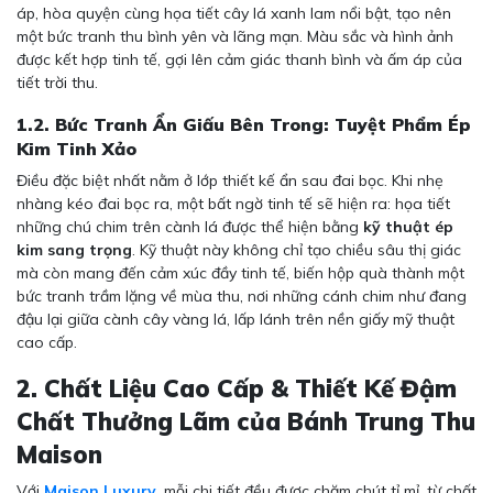
áp, hòa quyện cùng họa tiết cây lá xanh lam nổi bật, tạo nên
một bức tranh thu bình yên và lãng mạn. Màu sắc và hình ảnh
được kết hợp tinh tế, gợi lên cảm giác thanh bình và ấm áp của
tiết trời thu.
1.2. Bức Tranh Ẩn Giấu Bên Trong: Tuyệt Phẩm Ép
Kim Tinh Xảo
Điều đặc biệt nhất nằm ở lớp thiết kế ẩn sau đai bọc. Khi nhẹ
nhàng kéo đai bọc ra, một bất ngờ tinh tế sẽ hiện ra: họa tiết
những chú chim trên cành lá được thể hiện bằng
kỹ thuật ép
kim sang trọng
. Kỹ thuật này không chỉ tạo chiều sâu thị giác
mà còn mang đến cảm xúc đầy tinh tế, biến hộp quà thành một
bức tranh trầm lặng về mùa thu, nơi những cánh chim như đang
đậu lại giữa cành cây vàng lá, lấp lánh trên nền giấy mỹ thuật
cao cấp.
2. Chất Liệu Cao Cấp & Thiết Kế Đậm
Chất Thưởng Lãm của Bánh Trung Thu
Maison
Với
Maison Luxury
, mỗi chi tiết đều được chăm chút tỉ mỉ, từ chất