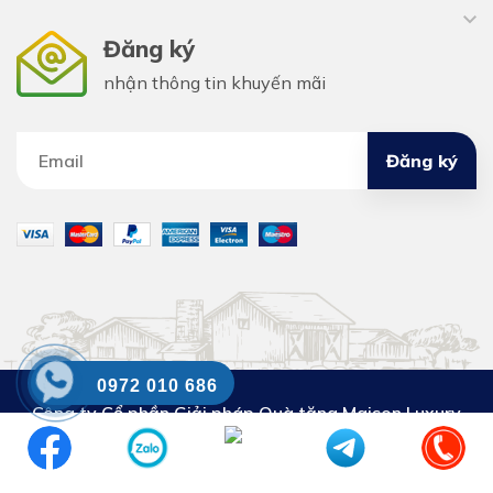
Đăng ký
nhận thông tin khuyến mãi
Đăng ký
0972 010 686
Công ty Cổ phần Giải pháp Quà tặng Maison Luxury
DKKD số:
0110302853. Cấp ngày 29.3.2023. Nơi cấp:
Sở KH&ĐT thành phố Hà Nội