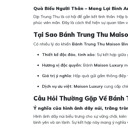
Quà Biếu Người Thân – Mang Lại Bình A
Dịp Trung Thu là cơ hội để gắn kết tình thân. Hộp
phúc viên mãn. Đây là cách thể hiện sự quan tâm v
Tại Sao Bánh Trung Thu Mais
Có nhiều lý do khiến
Bánh Trung Thu Maison Bì
Thiết kế độc đáo, tinh xảo:
Sự kết hợp giữa 
Hương vị độc quyền:
Bánh
Maison Luxury
ma
Giá trị ý nghĩa:
Hộp quà gửi gắm thông điệp v
Dịch vụ ưu việt:
Maison Luxury
cung cấp ch
Câu Hỏi Thường Gặp Về Bánh 
Ý nghĩa của hình ảnh dãy núi, trăng trò
Hình ảnh dãy núi biểu trưng cho sự vững chãi, kiên
bình yên và an lành. Sự kết hợp này mang ý nghĩa 