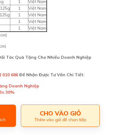
5g
1
Việt Nam
 125g
1
Việt Nam
 125g
1
Việt Nam
1
Việt Nam
1
Việt Nam
(cm)
(cm)
 Đối Tác Quà Tặng Cho Nhiều Doanh Nghiệp
2 010 686
Để Nhận Được Tư Vấn Chi Tiết:
Hàng Doanh Nghiệp
Đến 30%
CHO VÀO GIỎ
ách
Thêm vào giỏ để chọn tiếp