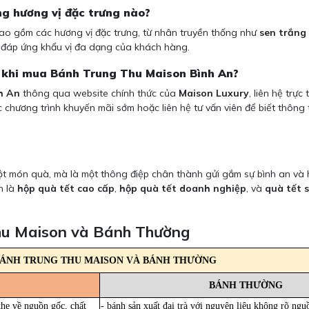
g hương vị đặc trưng nào?
o gồm các hương vị đặc trưng, từ nhân truyền thống như
sen trắng
, đáp ứng khẩu vị đa dạng của khách hàng.
 khi mua Bánh Trung Thu Maison Bình An?
h An
thông qua website chính thức của
Maison Luxury
, liên hệ trự
 chương trình khuyến mãi sớm hoặc liên hệ tư vấn viên để biết thông t
t món quà, mà là một thông điệp chân thành gửi gắm sự bình an và hạ
n là
hộp quà tết cao cấp
,
hộp quà tết doanh nghiệp
, và
quà tết 
Thu Maison và Bánh Thường
BÁNH TRUNG THU MAISON VÀ BÁNH THƯỜNG
BÁNH THƯỜNG
khe về nguồn gốc, chất
- bánh sản xuất đại trà với nguyên liệu không rõ ngu