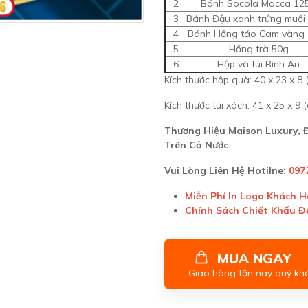
2
Bánh Socola Macca 12
3
Bánh Đậu xanh trứng muối
4
Bánh Hồng táo Cam vàng
5
Hồng trà 50g
6
Hộp và túi Bình An
Kích thước hộp quà: 40 x 23 x 8 
Kích thước túi xách: 41 x 25 x 9 
Thương Hiệu Maison Luxury,
Trên Cả Nước.
Vui Lòng Liên Hệ Hotilne:
097
Miễn Phí In Logo Khách 
Chính Sách Chiết Khấu 
MUA NGAY
Giao hàng tận nay quý kh