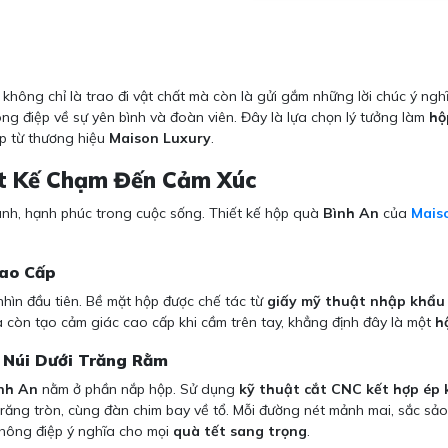
không chỉ là trao đi vật chất mà còn là gửi gắm những lời chúc ý ngh
g điệp về sự yên bình và đoàn viên. Đây là lựa chọn lý tưởng làm
hộ
ấp từ thương hiệu
Maison Luxury
.
ết Kế Chạm Đến Cảm Xúc
ành, hạnh phúc trong cuộc sống. Thiết kế hộp quà
Bình An
của
Mais
Cao Cấp
hìn đầu tiên. Bề mặt hộp được chế tác từ
giấy mỹ thuật nhập khẩu
à còn tạo cảm giác cao cấp khi cầm trên tay, khẳng định đây là một
h
 Núi Dưới Trăng Rằm
nh An
nằm ở phần nắp hộp. Sử dụng
kỹ thuật cắt CNC kết hợp ép
h trăng tròn, cùng đàn chim bay về tổ. Mỗi đường nét mảnh mai, sắc s
thông điệp ý nghĩa cho mọi
quà tết sang trọng
.