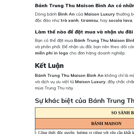
Bánh Trung Thu Maison Bình An có nhữn
Dòng bánh
Bình An
của
Maison Luxury
thường ba
độc đáo như
trà xanh
,
tiramisu
, hay
socola lava
Làm thế nào để đặt mua và nhận ưu đãi
Bạn có thể đặt mua
Bánh Trung Thu Maison Bìn
và phân phối. Để nhận ưu đãi, bạn nên theo dõi các
miễn phí in logo
cho đơn hàng doanh nghiệp.
Kết Luận
Bánh Trung Thu Maison Bình An
không chỉ là mộ
và dịch vụ ưu việt từ
Maison Luxury
, đây chắc chắ
mùa Trung Thu này.
Sự khác biệt của Bánh Trung 
SO SÁNH 
BÁNH MAISON
- Công thức độc quyền, hương vị riêng với yêu cầu khắt 