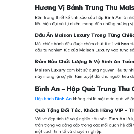
Hương Vị Bánh Trung Thu Mai
Bên trong thiết kế tinh xảo của hộp
Bình An
là nh
liệu hiện đại và tự nhiên, mang đến những hương v
Dấu Ấn Maison Luxury Trong Từng Chiế
Mỗi chiếc bánh đều được chăm chút tỉ mỉ, với
họa ti
đầu tư nghiêm túc của
Maison Luxury
vào từng sản
Đảm Bảo Chất Lượng & Vệ Sinh An Toà
Maison Luxury
cam kết sử dụng nguyên liệu tự nhi
này mang lại sự yên tâm tuyệt đối cho người tiêu 
Bình An – Hộp Quà Trung Thu
Hộp bánh
Bình An
không chỉ là một món quà về ẩm
Quà Tặng Đối Tác, Khách Hàng VIP – T
Với vẻ đẹp tinh tế và ý nghĩa sâu sắc,
Bình An
là l
trân trọng và đẳng cấp trong các mối quan hệ đối 
một cách tinh tế và chuyên nghiệp.