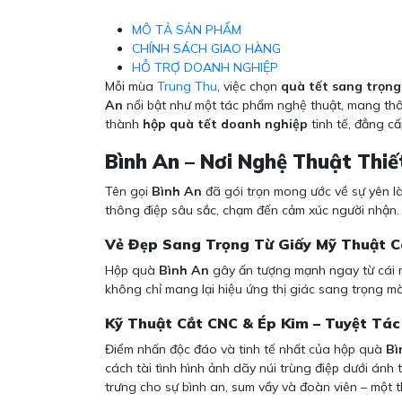
MÔ TẢ SẢN PHẨM
CHÍNH SÁCH GIAO HÀNG
HỖ TRỢ DOANH NGHIỆP
Mỗi mùa
Trung Thu
, việc chọn
quà tết sang trọng
An
nổi bật như một tác phẩm nghệ thuật, mang thôn
thành
hộp quà tết doanh nghiệp
tinh tế, đẳng c
Bình An – Nơi Nghệ Thuật Thi
Tên gọi
Bình An
đã gói trọn mong ước về sự yên l
thông điệp sâu sắc, chạm đến cảm xúc người nhận.
Vẻ Đẹp Sang Trọng Từ Giấy Mỹ Thuật 
Hộp quà
Bình An
gây ấn tượng mạnh ngay từ cái n
không chỉ mang lại hiệu ứng thị giác sang trọng m
Kỹ Thuật Cắt CNC & Ép Kim – Tuyệt Tác
Điểm nhấn độc đáo và tinh tế nhất của hộp quà
Bì
cách tài tình hình ảnh dãy núi trùng điệp dưới án
trưng cho sự bình an, sum vầy và đoàn viên – một 