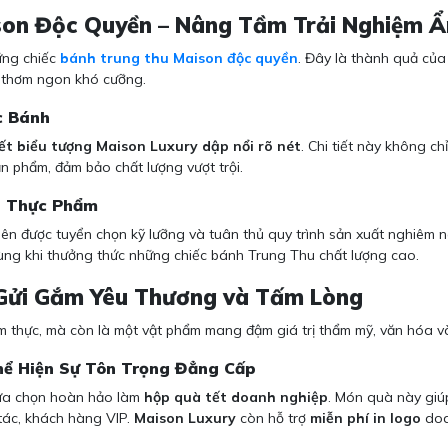
son Độc Quyền – Nâng Tầm Trải Nghiệm 
ững chiếc
bánh trung thu Maison độc quyền
. Đây là thành quả của
ị thơm ngon khó cưỡng.
c Bánh
ết biểu tượng Maison Luxury dập nổi rõ nét
. Chi tiết này không c
 phẩm, đảm bảo chất lượng vượt trội.
n Thực Phẩm
ên được tuyển chọn kỹ lưỡng và tuân thủ quy trình sản xuất nghiêm 
dùng khi thưởng thức những chiếc bánh Trung Thu chất lượng cao.
 Gửi Gắm Yêu Thương và Tấm Lòng
 thực, mà còn là một vật phẩm mang đậm giá trị thẩm mỹ, văn hóa và
hể Hiện Sự Tôn Trọng Đẳng Cấp
ựa chọn hoàn hảo làm
hộp quà tết doanh nghiệp
. Món quà này giú
tác, khách hàng VIP.
Maison Luxury
còn hỗ trợ
miễn phí in logo
doa