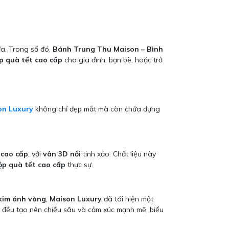
ĩa. Trong số đó,
Bánh Trung Thu Maison – Bình
p quà tết cao cấp
cho gia đình, bạn bè, hoặc trở
on Luxury
không chỉ đẹp mắt mà còn chứa đựng
 cao cấp
, với
vân 3D nổi
tinh xảo. Chất liệu này
ộp quà tết cao cấp
thực sự.
 kim ánh vàng
,
Maison Luxury
đã tái hiện một
ảo đều tạo nên chiều sâu và cảm xúc mạnh mẽ, biểu