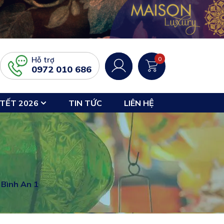
Hỗ trợ
0
0972 010 686
TẾT 2026
TIN TỨC
LIÊN HỆ
 Bình An 1