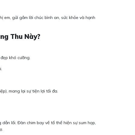
ị em, gửi gắm lời chúc bình an, sức khỏe và hạnh
ung Thu Này?
ẻ đẹp khó cưỡng.
i.
p), mang lại sự tiện lợi tối đa.
 dẫn lối. Đàn chim bay về tổ thể hiện sự sum họp,
ụ.