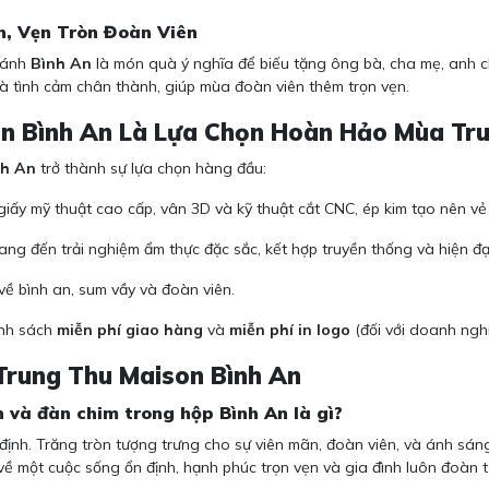
n, Vẹn Tròn Đoàn Viên
 bánh
Bình An
là món quà ý nghĩa để biếu tặng ông bà, cha mẹ, anh ch
à tình cảm chân thành, giúp mùa đoàn viên thêm trọn vẹn.
on Bình An Là Lựa Chọn Hoàn Hảo Mùa Tr
nh An
trở thành sự lựa chọn hàng đầu:
giấy mỹ thuật cao cấp, vân 3D và kỹ thuật cắt CNC, ép kim tạo nên v
ng đến trải nghiệm ẩm thực đặc sắc, kết hợp truyền thống và hiện đạ
ề bình an, sum vầy và đoàn viên.
ính sách
miễn phí giao hàng
và
miễn phí in logo
(đối với doanh nghiệ
Trung Thu Maison Bình An
n và đàn chim trong hộp Bình An là gì?
 định. Trăng tròn tượng trưng cho sự viên mãn, đoàn viên, và ánh sáng
về một cuộc sống ổn định, hạnh phúc trọn vẹn và gia đình luôn đoàn t