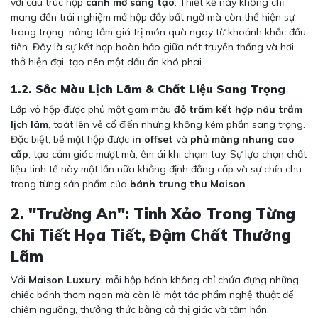
với cấu trúc hộp
cánh mở sáng tạo
. Thiết kế này không chỉ
mang đến trải nghiệm mở hộp đầy bất ngờ mà còn thể hiện sự
trang trọng, nâng tầm giá trị món quà ngay từ khoảnh khắc đầu
tiên. Đây là sự kết hợp hoàn hảo giữa nét truyền thống và hơi
thở hiện đại, tạo nên một dấu ấn khó phai.
1.2. Sắc Màu Lịch Lãm & Chất Liệu Sang Trọng
Lớp vỏ hộp được phủ một gam màu
đỏ trầm kết hợp nâu trầm
lịch lãm
, toát lên vẻ cổ điển nhưng không kém phần sang trọng.
Đặc biệt, bề mặt hộp được
in offset
và
phủ màng nhung cao
cấp
, tạo cảm giác mượt mà, êm ái khi chạm tay. Sự lựa chọn chất
liệu tinh tế này một lần nữa khẳng định đẳng cấp và sự chỉn chu
trong từng sản phẩm của
bánh trung thu Maison
.
2. "Trường An": Tinh Xảo Trong Từng
Chi Tiết Họa Tiết, Đậm Chất Thưởng
Lãm
Với
Maison Luxury
, mỗi hộp bánh không chỉ chứa đựng những
chiếc bánh thơm ngon mà còn là một tác phẩm nghệ thuật để
chiêm ngưỡng, thưởng thức bằng cả thị giác và tâm hồn.