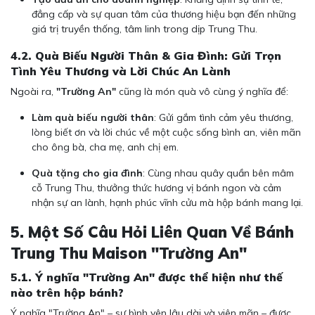
đẳng cấp và sự quan tâm của thương hiệu bạn đến những
giá trị truyền thống, tâm linh trong dịp Trung Thu.
4.2. Quà Biếu Người Thân & Gia Đình: Gửi Trọn
Tình Yêu Thương và Lời Chúc An Lành
Ngoài ra,
"Trường An"
cũng là món quà vô cùng ý nghĩa để:
Làm quà biếu người thân
: Gửi gắm tình cảm yêu thương,
lòng biết ơn và lời chúc về một cuộc sống bình an, viên mãn
cho ông bà, cha mẹ, anh chị em.
Quà tặng cho gia đình
: Cùng nhau quây quần bên mâm
cỗ Trung Thu, thưởng thức hương vị bánh ngon và cảm
nhận sự an lành, hạnh phúc vĩnh cửu mà hộp bánh mang lại.
5. Một Số Câu Hỏi Liên Quan Về Bánh
Trung Thu Maison "Trường An"
5.1. Ý nghĩa "Trường An" được thể hiện như thế
nào trên hộp bánh?
Ý nghĩa "Trường An" – sự bình yên lâu dài và viên mãn – được