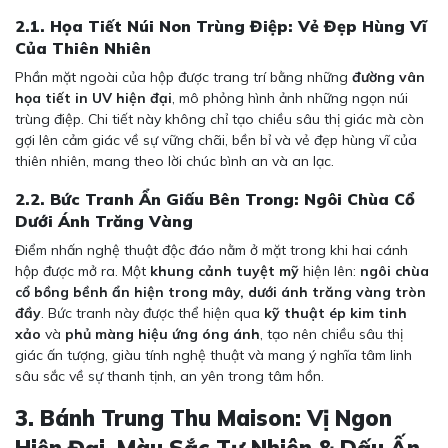
2.1. Họa Tiết Núi Non Trùng Điệp: Vẻ Đẹp Hùng Vĩ
Của Thiên Nhiên
Phần mặt ngoài của hộp được trang trí bằng những
đường vân
họa tiết in UV hiện đại
, mô phỏng hình ảnh những ngọn núi
trùng điệp. Chi tiết này không chỉ tạo chiều sâu thị giác mà còn
gợi lên cảm giác về sự vững chãi, bền bỉ và vẻ đẹp hùng vĩ của
thiên nhiên, mang theo lời chúc bình an và an lạc.
2.2. Bức Tranh Ẩn Giấu Bên Trong: Ngôi Chùa Cổ
Dưới Ánh Trăng Vàng
Điểm nhấn nghệ thuật độc đáo nằm ở mặt trong khi hai cánh
hộp được mở ra. Một
khung cảnh tuyệt mỹ
hiện lên:
ngôi chùa
cổ bồng bềnh ẩn hiện trong mây, dưới ánh trăng vàng tròn
đầy
. Bức tranh này được thể hiện qua
kỹ thuật ép kim tinh
xảo
và
phủ màng hiệu ứng óng ánh
, tạo nên chiều sâu thị
giác ấn tượng, giàu tính nghệ thuật và mang ý nghĩa tâm linh
sâu sắc về sự thanh tịnh, an yên trong tâm hồn.
3. Bánh Trung Thu Maison: Vị Ngon