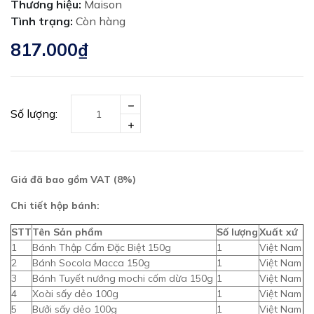
Thương hiệu:
Maison
Tình trạng:
Còn hàng
817.000₫
Số lượng:
Giá đã bao gồm VAT (8%)
Chi tiết hộp bánh:
STT
Tên Sản phẩm
Số lượng
Xuất xứ
1
Bánh Thập Cẩm Đặc Biệt 150g
1
Việt Nam
2
Bánh Socola Macca 150g
1
Việt Nam
3
Bánh Tuyết nướng mochi cốm dừa 150g
1
Việt Nam
4
Xoài sấy dẻo 100g
1
Việt Nam
5
Bưởi sấy dẻo 100g
1
Việt Nam