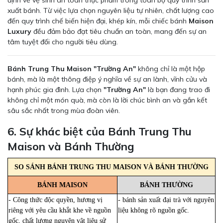
định về vệ sinh an toàn thực phẩm trong toàn bộ quy trình sản
xuất bánh. Từ việc lựa chọn nguyên liệu tự nhiên, chất lượng cao
đến quy trình chế biến hiện đại, khép kín, mỗi chiếc bánh
Maison
Luxury
đều đảm bảo đạt tiêu chuẩn an toàn, mang đến sự an
tâm tuyệt đối cho người tiêu dùng.
Bánh Trung Thu Maison "Trường An"
không chỉ là một hộp
bánh, mà là một thông điệp ý nghĩa về sự an lành, vĩnh cửu và
hạnh phúc gia đình. Lựa chọn
"Trường An"
là bạn đang trao đi
không chỉ một món quà, mà còn là lời chúc bình an và gắn kết
sâu sắc nhất trong mùa đoàn viên.
6. Sự khác biệt của Bánh Trung Thu
Maison và Bánh Thường
SO SÁNH BÁNH TRUNG THU MAISON VÀ BÁNH THƯỜNG
BÁNH MAISON
BÁNH THƯỜNG
- Công thức độc quyền, hương vị
- bánh sản xuất đại trà với nguyên
riêng với yêu cầu khắt khe về nguồn
liệu không rõ nguồn gốc.
gốc, chất lượng nguyên vật liệu sử