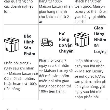
cấp quà tặng cho
hàng từ 1000k
khách hàng trên
các doanh nghiệp
Maison Luxury nhận
toàn quốc. Maison
lớn.
giao hàng nhanh
Luxury có thể hỗ trợ
cho khách chỉ từ 2-
giao hàng tại nhiều
4H
địa chỉ.
Giao
Hư
Hàng
Bảo
Hỏng
Nhầm,
Hành
Do Vận
Số
Sản
Chuyển
Lượng
Phẩm
Phản hồi trong 7
Phản hồi trong 7
Phản hồi trong 7
ngày sau khi nhận
ngày sau khi nhận
ngày sau khi nhận
=> Maison Luxury sẽ
=> Maison Luxury
=> Maison Luxury sẽ
đổi mới sản phẩm,
sẽ gửi đủ số lượng
đổi mới sản phẩm,
miễn phí tiền giao
sản phẩm, miễn phí
hoặc hoàn trả 100%
hàng hoặc hoàn trả
tiền giao hàng, gửi
tiền hàng.
100% tiền hàng.
ngay sau khi xác
nhận phản hồi.