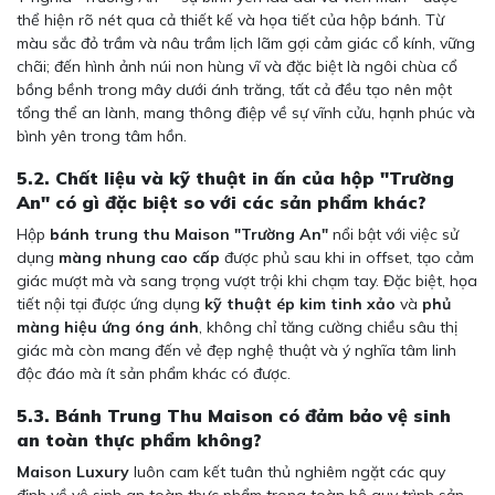
thể hiện rõ nét qua cả thiết kế và họa tiết của hộp bánh. Từ
màu sắc đỏ trầm và nâu trầm lịch lãm gợi cảm giác cổ kính, vững
chãi; đến hình ảnh núi non hùng vĩ và đặc biệt là ngôi chùa cổ
bồng bềnh trong mây dưới ánh trăng, tất cả đều tạo nên một
tổng thể an lành, mang thông điệp về sự vĩnh cửu, hạnh phúc và
bình yên trong tâm hồn.
5.2. Chất liệu và kỹ thuật in ấn của hộp "Trường
An" có gì đặc biệt so với các sản phẩm khác?
Hộp
bánh trung thu Maison "Trường An"
nổi bật với việc sử
dụng
màng nhung cao cấp
được phủ sau khi in offset, tạo cảm
giác mượt mà và sang trọng vượt trội khi chạm tay. Đặc biệt, họa
tiết nội tại được ứng dụng
kỹ thuật ép kim tinh xảo
và
phủ
màng hiệu ứng óng ánh
, không chỉ tăng cường chiều sâu thị
giác mà còn mang đến vẻ đẹp nghệ thuật và ý nghĩa tâm linh
độc đáo mà ít sản phẩm khác có được.
5.3. Bánh Trung Thu Maison có đảm bảo vệ sinh
an toàn thực phẩm không?
Maison Luxury
luôn cam kết tuân thủ nghiêm ngặt các quy