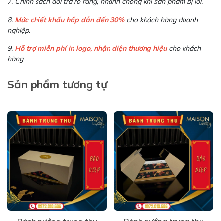
7. Chính sách đổi trả rõ ràng, nhanh chóng khi sản phẩm bị lỗi.
8.
Mức chiết khấu hấp dẫn đến 30%
cho khách hàng doanh
nghiệp.
9.
Hỗ trợ miễn phí in logo, nhận diện thương hiệu
cho khách
hàng
Sản phẩm tương tự