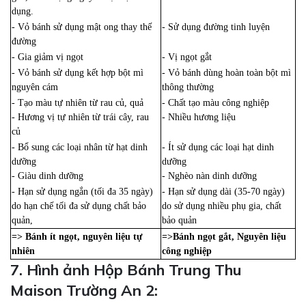
dụng.
- Vỏ bánh sử dụng mật ong thay thế
- Sử dụng đường tinh luyện
đường
- Gia giảm vị ngọt
- Vị ngọt gắt
- Vỏ bánh sử dụng kết hợp bột mì
- Vỏ bánh dùng hoàn toàn bột mì
nguyên cám
thông thường
- Tạo màu tự nhiên từ rau củ, quả
- Chất tạo màu công nghiệp
- Hương vị tự nhiên từ trái cây, rau
- Nhiều hương liệu
củ
- Bổ sung các loại nhân từ hạt dinh
- Ít sử dụng các loại hạt dinh
dưỡng
dưỡng
- Giàu dinh dưỡng
- Nghèo nàn dinh dưỡng
- Hạn sử dụng ngắn (tối đa 35 ngày)
- Hạn sử dụng dài (35-70 ngày)
do hạn chế tối đa sử dụng chất bảo
do sử dụng nhiều phụ gia, chất
quản,
bảo quản
=> Bánh ít ngọt, nguyên liệu tự
=>Bánh ngọt gắt, Nguyên liệu
nhiên
công nghiệp
7. Hình ảnh Hộp Bánh Trung Thu
Maison Trường An 2: