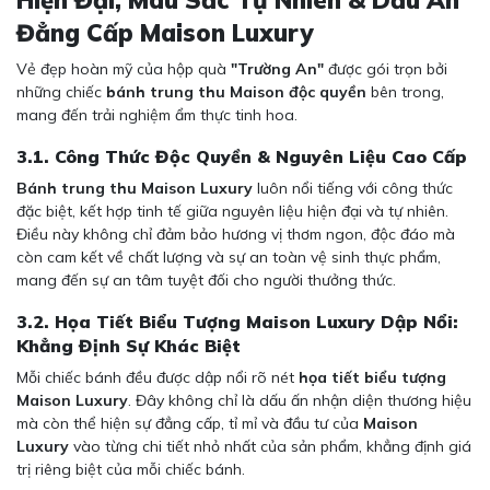
Hiện Đại, Màu Sắc Tự Nhiên & Dấu Ấn
Đẳng Cấp Maison Luxury
Vẻ đẹp hoàn mỹ của hộp quà
"Trường An"
được gói trọn bởi
những chiếc
bánh trung thu Maison độc quyền
bên trong,
mang đến trải nghiệm ẩm thực tinh hoa.
3.1. Công Thức Độc Quyền & Nguyên Liệu Cao Cấp
Bánh trung thu Maison Luxury
luôn nổi tiếng với công thức
đặc biệt, kết hợp tinh tế giữa nguyên liệu hiện đại và tự nhiên.
Điều này không chỉ đảm bảo hương vị thơm ngon, độc đáo mà
còn cam kết về chất lượng và sự an toàn vệ sinh thực phẩm,
mang đến sự an tâm tuyệt đối cho người thưởng thức.
3.2. Họa Tiết Biểu Tượng Maison Luxury Dập Nổi:
Khẳng Định Sự Khác Biệt
Mỗi chiếc bánh đều được dập nổi rõ nét
họa tiết biểu tượng
Maison Luxury
. Đây không chỉ là dấu ấn nhận diện thương hiệu
mà còn thể hiện sự đẳng cấp, tỉ mỉ và đầu tư của
Maison
Luxury
vào từng chi tiết nhỏ nhất của sản phẩm, khẳng định giá
trị riêng biệt của mỗi chiếc bánh.