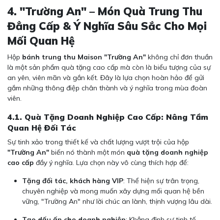
4. "Trường An" – Món Quà Trung Thu
Đẳng Cấp & Ý Nghĩa Sâu Sắc Cho Mọi
Mối Quan Hệ
Hộp
bánh trung thu Maison "Trường An"
không chỉ đơn thuần
là một sản phẩm quà tặng cao cấp mà còn là biểu tượng của sự
an yên, viên mãn và gắn kết. Đây là lựa chọn hoàn hảo để gửi
gắm những thông điệp chân thành và ý nghĩa trong mùa đoàn
viên.
4.1. Quà Tặng Doanh Nghiệp Cao Cấp: Nâng Tầm
Quan Hệ Đối Tác
Sự tinh xảo trong thiết kế và chất lượng vượt trội của hộp
"Trường An"
biến nó thành một món
quà tặng doanh nghiệp
cao cấp
đầy ý nghĩa. Lựa chọn này vô cùng thích hợp để:
Tặng đối tác, khách hàng VIP
: Thể hiện sự trân trọng,
chuyên nghiệp và mong muốn xây dựng mối quan hệ bền
vững, "Trường An" như lời chúc an lành, thịnh vượng lâu dài.
Tạo dấu ấn cho doanh nghiệp
: Khẳng định sự tinh tế,