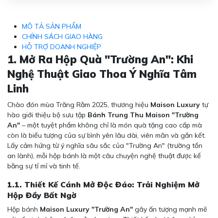
MÔ TẢ SẢN PHẨM
CHÍNH SÁCH GIAO HÀNG
HỖ TRỢ DOANH NGHIỆP
1. Mở Ra Hộp Quà "Trường An": Khi
Nghệ Thuật Giao Thoa Ý Nghĩa Tâm
Linh
Chào đón mùa Trăng Rằm 2025, thương hiệu
Maison Luxury
tự
hào giới thiệu bộ sưu tập
Bánh Trung Thu Maison "Trường
An"
– một tuyệt phẩm không chỉ là món quà tặng cao cấp mà
còn là biểu tượng của sự bình yên lâu dài, viên mãn và gắn kết.
Lấy cảm hứng từ ý nghĩa sâu sắc của "Trường An" (trường tồn
an lành), mỗi hộp bánh là một câu chuyện nghệ thuật được kể
bằng sự tỉ mỉ và tinh tế.
1.1. Thiết Kế Cánh Mở Độc Đáo: Trải Nghiệm Mở
Hộp Đầy Bất Ngờ
Hộp bánh
Maison Luxury "Trường An"
gây ấn tượng mạnh mẽ