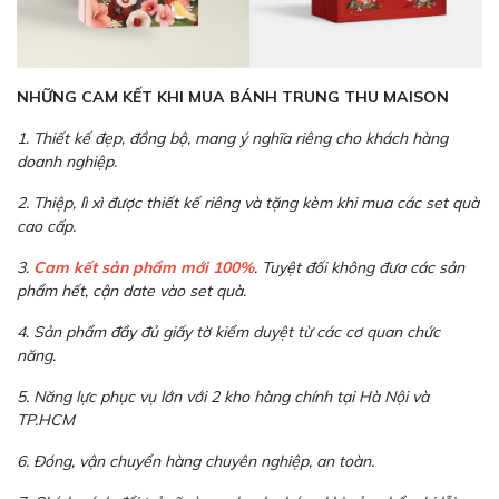
NHỮNG CAM KẾT KHI MUA BÁNH TRUNG THU MAISON
1. Thiết kế đẹp, đồng bộ, mang ý nghĩa riêng cho khách hàng
doanh nghiệp.
2. Thiệp, lì xì được thiết kế riêng và tặng kèm khi mua các set quà
cao cấp.
3.
Cam kết sản phẩm mới 100%
. Tuyệt đối không đưa các sản
phẩm hết, cận date vào set quà.
4. Sản phẩm đầy đủ giấy tờ kiểm duyệt từ các cơ quan chức
năng.
5. Năng lực phục vụ lớn với 2 kho hàng chính tại Hà Nội và
TP.HCM
6. Đóng, vận chuyển hàng chuyên nghiệp, an toàn.