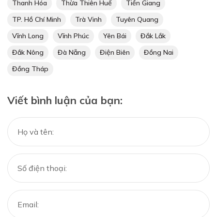
Thanh Hóa
Thừa Thiên Huế
Tiền Giang
TP. Hồ Chí Minh
Trà Vinh
Tuyên Quang
Vĩnh Long
Vĩnh Phúc
Yên Bái
Đắk Lắk
Đắk Nông
Đà Nẵng
Điện Biên
Đồng Nai
Đồng Tháp
Viết bình luận của bạn: