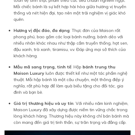
toàn vệ sinh thực phẩm theo các tiêu chuẩn nghiêm ngặt.
Mỗi chiếc bánh là sự kết hợp hài hòa giữa hương vị truyền
thống và nét hiện đại, tạo nên một trải nghiệm vị giác khó
quên.
Hương vị độc đáo, đa dạng
: Thực đơn của Maison rất
phong phú, bao gồm các loại bánh nướng, bánh dẻo với
nhiều nhân khác nhau như thập cẩm truyền thống, hạt sen,
đậu xanh, trà xanh, tiramisu, v.v. Đáp ứng mọi sở thích của
khách hàng.
Mẫu mã sang trọng, tinh tế
: Hộp
bánh trung thu
Maison Luxury
luôn được thiết kế như một tác phẩm nghệ
thuật. Mỗi hộp bánh là một câu chuyện, một thông điệp ý
nghĩa, rất phù hợp để làm quà biếu tặng cho đối tác, gia
đình và bạn bè.
Giá trị thương hiệu và uy tín
: Với nhiều năm kinh nghiệm,
Maison Luxury đã xây dựng được niềm tin vững chắc trong
lòng khách hàng. Thương hiệu này không chỉ bán bánh mà
còn mang đến giá trị tinh thần, sự trân trọng và đẳng cấp.