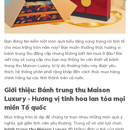
Bạn đang tìm kiếm một món quà biếu tặng sang trọng và tinh tế
cho mùa trăng tròn năm nay? Bạn muốn thưởng thức hương vị
bánh trung thu đẳng cấp nhưng không biết tìm mua ở đâu? Bài
viết này sẽ cung cấp cho bạn mọi thông tin cần thiết về bánh
trung thu Maison Luxury, từ lý do thương hiệu này được yêu
thích, hệ thống phân phối rộng khắp đến cách thức mua hàng
chính hãng tại các tỉnh thành trên cả nước.
Giới thiệu: Bánh trung thu Maison
Luxury - Hương vị tinh hoa lan tỏa mọi
miền Tổ quốc
Mùa trăng tròn là dịp để chúng ta trao nhau những món quà ý
nghĩa, gửi gắm tình cảm yêu thương. Trong số vô vàn lựa chọn,
bánh trung thu Maison Luxury
đã khẳng định vị thế của mình