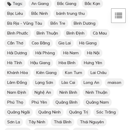
Tags:
An Giang
Bắc Giang
Bắc Kạn
Bạc Liêu
Bắc Ninh
bánh trung thu
Bà Rịa - Vũng Tàu
Bến Tre
Bình Dương
Bình Phước
Bình Thuận
Bình Định
Cà Mau
Cần Thơ
Cao Bằng
Gia Lai
Hà Giang
Hải Dương
Hải Phòng
Hà Nam
Hà Nội
Hà Tĩnh
Hậu Giang
Hòa Bình
Hưng Yên
Khánh Hòa
Kiên Giang
Kon Tum
Lai Châu
Lâm Đồng
Lạng Sơn
Lào Cai
Long An
maison
Nam Định
Nghệ An
Ninh Bình
Ninh Thuận
Phú Thọ
Phú Yên
Quảng Bình
Quảng Nam
Quảng Ngãi
Quảng Ninh
Quảng Trị
Sóc Trăng
Sơn La
Tây Ninh
Thái Bình
Thái Nguyên