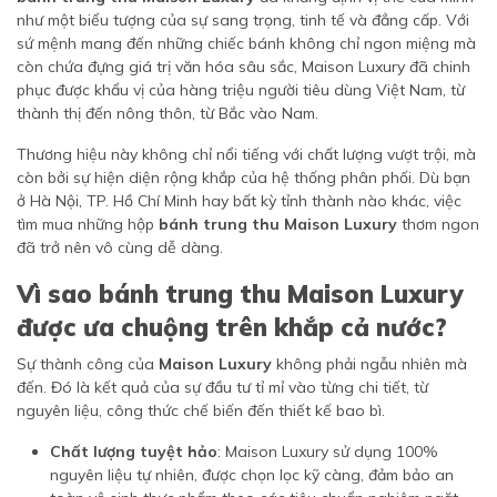
như một biểu tượng của sự sang trọng, tinh tế và đẳng cấp. Với
sứ mệnh mang đến những chiếc bánh không chỉ ngon miệng mà
còn chứa đựng giá trị văn hóa sâu sắc, Maison Luxury đã chinh
phục được khẩu vị của hàng triệu người tiêu dùng Việt Nam, từ
thành thị đến nông thôn, từ Bắc vào Nam.
Thương hiệu này không chỉ nổi tiếng với chất lượng vượt trội, mà
còn bởi sự hiện diện rộng khắp của hệ thống phân phối. Dù bạn
ở Hà Nội, TP. Hồ Chí Minh hay bất kỳ tỉnh thành nào khác, việc
tìm mua những hộp
bánh trung thu Maison Luxury
thơm ngon
đã trở nên vô cùng dễ dàng.
Vì sao bánh trung thu Maison Luxury
được ưa chuộng trên khắp cả nước?
Sự thành công của
Maison Luxury
không phải ngẫu nhiên mà
đến. Đó là kết quả của sự đầu tư tỉ mỉ vào từng chi tiết, từ
nguyên liệu, công thức chế biến đến thiết kế bao bì.
Chất lượng tuyệt hảo
: Maison Luxury sử dụng 100%
nguyên liệu tự nhiên, được chọn lọc kỹ càng, đảm bảo an