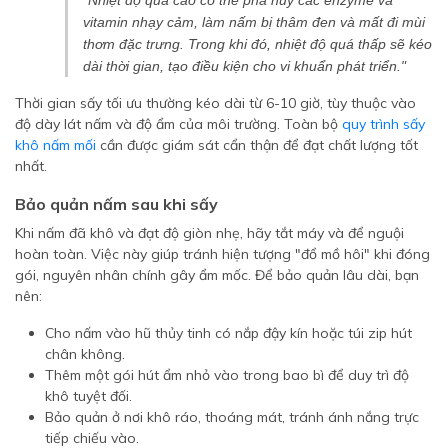
"Nhiệt độ quá cao có thể phá hủy các enzyme và
vitamin nhạy cảm, làm nấm bị thâm đen và mất đi mùi
thơm đặc trưng. Trong khi đó, nhiệt độ quá thấp sẽ kéo
dài thời gian, tạo điều kiện cho vi khuẩn phát triển."
Thời gian sấy tối ưu thường kéo dài từ 6-10 giờ, tùy thuộc vào
độ dày lát nấm và độ ẩm của môi trường. Toàn bộ
quy trình sấy
khô nấm mối
cần được giám sát cẩn thận để đạt chất lượng tốt
nhất.
Bảo quản nấm sau khi sấy
Khi nấm đã khô và đạt độ giòn nhẹ, hãy tắt máy và để nguội
hoàn toàn. Việc này giúp tránh hiện tượng "đổ mồ hôi" khi đóng
gói, nguyên nhân chính gây ẩm mốc. Để bảo quản lâu dài, bạn
nên:
Cho nấm vào hũ thủy tinh có nắp đậy kín hoặc túi zip hút
chân không.
Thêm một gói hút ẩm nhỏ vào trong bao bì để duy trì độ
khô tuyệt đối.
Bảo quản ở nơi khô ráo, thoáng mát, tránh ánh nắng trực
tiếp chiếu vào.