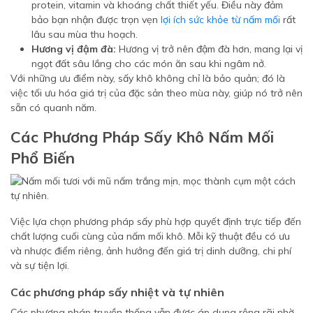
protein, vitamin và khoáng chất thiết yếu. Điều này đảm
bảo bạn nhận được trọn vẹn
lợi ích sức khỏe từ nấm mối
rất
lâu sau mùa thu hoạch.
Hương vị đậm đà:
Hương vị trở nên đậm đà hơn, mang lại vị
ngọt đất sâu lắng cho các món ăn sau khi ngâm nở.
Với những ưu điểm này, sấy khô không chỉ là bảo quản; đó là
việc tối ưu hóa giá trị của đặc sản theo mùa này, giúp nó trở nên
sẵn có quanh năm.
Các Phương Pháp Sấy Khô Nấm Mối
Phổ Biến
Việc lựa chọn phương pháp sấy phù hợp quyết định trực tiếp đến
chất lượng cuối cùng của nấm mối khô. Mỗi kỹ thuật đều có ưu
và nhược điểm riêng, ảnh hưởng đến giá trị dinh dưỡng, chi phí
và sự tiện lợi.
Các phương pháp sấy nhiệt và tự nhiên
Các phương pháp truyền thống vẫn được áp dụng rộng rãi nhờ