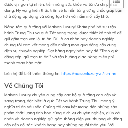
được vị ngon tự nhiên, tiềm năng sức khỏe và tối ưu chi phí sử
dụng. Hy vọng kiến thức trên sẽ là nền tảng vững chắc giúp bạn
chủ động áp dụng và sáng tạo hơn với nấm mối sấy khô.
Nâng tầm quà tặng với Maison Luxury! Khám phá bộ sưu tập
bánh Trung Thu và quà Tết sang trọng, được thiết kế tinh tế để
gửi gắm trọn vẹn lời tri ân. Dù là cá nhân hay doanh nghiệp,
chúng tôi cam kết mang đến những món quà đẳng cấp cùng
dịch vụ chuyên nghiệp. Đặt hàng ngay hôm nay để "Trao quà
đẳng cấp, gửi trọn tri ân!" và tận hưởng giao hàng miễn phí,
thanh toán bảo mật.
Liên hệ để biết thêm thông tin:
https://maisonluxury.vn/lien-he
Về Chúng Tôi
Maison Luxury chuyên cung cấp các bộ quà tặng cao cấp và
sang trọng, đặc biệt là quà Tết và bánh Trung Thu, mang ý
nghĩa tri ân sâu sắc. Chúng tôi cam kết mang đến những sản
phẩm chất lượng tinh hoa cùng dịch vụ chuyên nghiệp, giúp cá
nhân và doanh nghiệp gửi gắm thông điệp yêu thương và đẳng
cấp đến đối tác, khách hàng hay những người thân yêu. Với