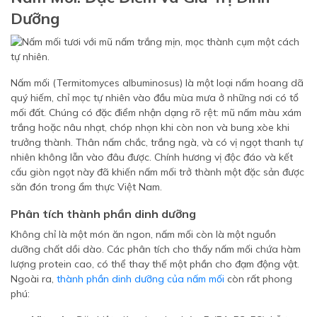
Dưỡng
Nấm mối (Termitomyces albuminosus) là một loại nấm hoang dã
quý hiếm, chỉ mọc tự nhiên vào đầu mùa mưa ở những nơi có tổ
mối đất. Chúng có đặc điểm nhận dạng rõ rệt: mũ nấm màu xám
trắng hoặc nâu nhạt, chóp nhọn khi còn non và bung xòe khi
trưởng thành. Thân nấm chắc, trắng ngà, và có vị ngọt thanh tự
nhiên không lẫn vào đâu được. Chính hương vị độc đáo và kết
cấu giòn ngọt này đã khiến nấm mối trở thành một đặc sản được
săn đón trong ẩm thực Việt Nam.
Phân tích thành phần dinh dưỡng
Không chỉ là một món ăn ngon, nấm mối còn là một nguồn
dưỡng chất dồi dào. Các phân tích cho thấy nấm mối chứa hàm
lượng protein cao, có thể thay thế một phần cho đạm động vật.
Ngoài ra,
thành phần dinh dưỡng của nấm mối
còn rất phong
phú: