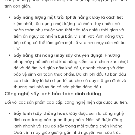
tính đơn giản.
Sấy năng lượng mặt trời (phơi nắng):
Đây là cách tiết
kiệm nhất, tận dụng nhiệt lượng tự nhiên. Tuy nhiên, nó
hoàn toàn phụ thuộc vào thời tiết, tốn nhiều thời gian và
tiềm ẩn nguy cơ nhiễm bụi bẩn, vi sinh vật. Ánh nắng trực
tiếp cũng có thể làm giảm một số vitamin nhạy cảm với tia
UV.
Sấy bằng khí nóng (máy sấy chuyên dụng):
Phương
pháp này phổ biến nhờ khả năng kiểm soát chính xác nhiệt
độ và độ ẩm. Nó giúp nấm khô đều, nhanh chóng và đảm
bảo vệ sinh an toàn thực phẩm. Dù chi phí đầu tư ban đầu
cao hơn, đây là lựa chọn tối ưu cho cả quy mô gia đình và
thương mại nhỏ muốn có sản phẩm đồng đều.
Công nghệ sấy lạnh bảo toàn dinh dưỡng
Đối với các sản phẩm cao cấp, công nghệ hiện đại được ưu tiên.
Sấy lạnh (sấy thăng hoa):
Đây được xem là công nghệ
đỉnh cao trong bảo quản thực phẩm. Nấm sẽ được đông
lạnh nhanh và sau đó sấy trong môi trường chân không.
Quá trình này giúp giữ lại gần như nguyên vẹn cấu trúc,