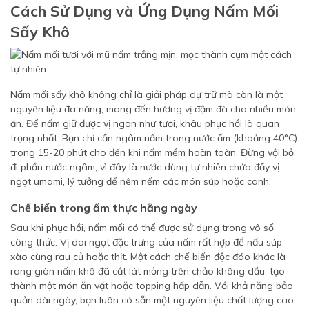
Cách Sử Dụng và Ứng Dụng Nấm Mối
Sấy Khô
Nấm mối sấy khô không chỉ là giải pháp dự trữ mà còn là một
nguyên liệu đa năng, mang đến hương vị đậm đà cho nhiều món
ăn. Để nấm giữ được vị ngon như tươi, khâu phục hồi là quan
trọng nhất. Bạn chỉ cần ngâm nấm trong nước ấm (khoảng 40°C)
trong 15-20 phút cho đến khi nấm mềm hoàn toàn. Đừng vội bỏ
đi phần nước ngâm, vì đây là nước dùng tự nhiên chứa đầy vị
ngọt umami, lý tưởng để nêm nếm các món súp hoặc canh.
Chế biến trong ẩm thực hằng ngày
Sau khi phục hồi, nấm mối có thể được sử dụng trong vô số
công thức. Vị dai ngọt đặc trưng của nấm rất hợp để nấu súp,
xào cùng rau củ hoặc thịt. Một cách chế biến độc đáo khác là
rang giòn nấm khô đã cắt lát mỏng trên chảo không dầu, tạo
thành một món ăn vặt hoặc topping hấp dẫn. Với khả năng bảo
quản dài ngày, bạn luôn có sẵn một nguyên liệu chất lượng cao.