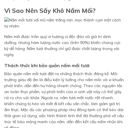
Vì Sao Nên Sấy Khô Nấm Mối?
Nấm mối được trân quý vì hương vị độc đáo và giá trị dinh
dưỡng, nhưng hàm lượng nước cao (trên 90%) khiến chúng cực
kỳ dễ hỏng. Nấm tươi thường chỉ giữ được chất lượng trong vài
ngày.
Thách thức khi bảo quản nấm mối tươi
Bảo quản nấm mối tươi đặt ra những thách thức đáng kể. Môi
trường giàu độ ẩm là điều kiện lý tưởng cho nấm mốc và vi khuẩn
phát triển, dẫn đến hư hỏng nhanh chóng. Theo các nguyên tắc
an toàn thực phẩm, sự phát triển của vi sinh vật này có thể gây
rủi ro cho sức khỏe. Ngoài ra, nấm tươi mất nước rất nhanh,
khiến chúng bị héo và mất đi kết cấu săn chắc, làm giảm giá trị
ẩm thực. Mặc dù các phương pháp như đông lạnh có thể kéo dài
thời gian sử dụng, việc hình thành tinh thể đá thường phá vỡ cấu
trúc tế bào mỏng manh của nấm, dẫn đến kết cấu mềm nhũn khi
rã đông.