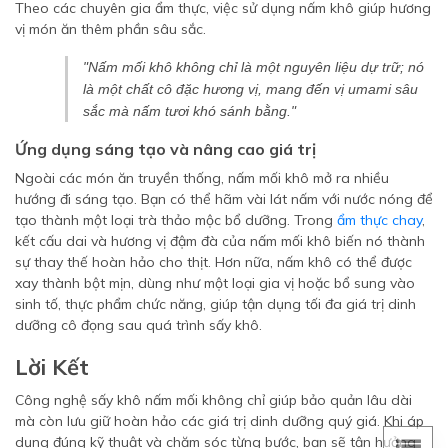
Theo các chuyên gia ẩm thực, việc sử dụng nấm khô giúp hương
vị món ăn thêm phần sâu sắc.
"Nấm mối khô không chỉ là một nguyên liệu dự trữ; nó
là một chất cô đặc hương vị, mang đến vị umami sâu
sắc mà nấm tươi khó sánh bằng."
Ứng dụng sáng tạo và nâng cao giá trị
Ngoài các món ăn truyền thống, nấm mối khô mở ra nhiều
hướng đi sáng tạo. Bạn có thể hãm vài lát nấm với nước nóng để
tạo thành một loại trà thảo mộc bổ dưỡng. Trong
ẩm thực chay
,
kết cấu dai và hương vị đậm đà của nấm mối khô biến nó thành
sự thay thế hoàn hảo cho thịt. Hơn nữa, nấm khô có thể được
xay thành bột mịn, dùng như một loại gia vị hoặc bổ sung vào
sinh tố, thực phẩm chức năng, giúp tận dụng tối đa giá trị dinh
dưỡng cô đọng sau quá trình sấy khô.
Lời Kết
Công nghệ sấy khô nấm mối không chỉ giúp bảo quản lâu dài
mà còn lưu giữ hoàn hảo các giá trị dinh dưỡng quý giá. Khi áp
dụng đúng kỹ thuật và chăm sóc từng bước, bạn sẽ tận hưởng