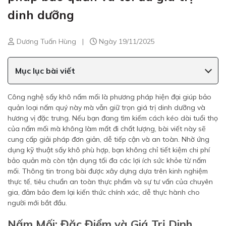
dinh dưỡng
Dương Tuấn Hùng
|
Ngày 19/11/2025
Mục lục bài viết
Công nghệ sấy khô nấm mối là phương pháp hiện đại giúp bảo
quản loại nấm quý này mà vẫn giữ trọn giá trị dinh dưỡng và
hương vị đặc trưng. Nếu bạn đang tìm kiếm cách kéo dài tuổi thọ
của nấm mối mà không làm mất đi chất lượng, bài viết này sẽ
cung cấp giải pháp đơn giản, dễ tiếp cận và an toàn. Nhờ ứng
dụng kỹ thuật sấy khô phù hợp, bạn không chỉ tiết kiệm chi phí
bảo quản mà còn tận dụng tối đa các lợi ích sức khỏe từ nấm
mối. Thông tin trong bài được xây dựng dựa trên kinh nghiệm
thực tế, tiêu chuẩn an toàn thực phẩm và sự tư vấn của chuyên
gia, đảm bảo đem lại kiến thức chính xác, dễ thực hành cho
người mới bắt đầu.
Nấm Mối: Đặc Điểm và Giá Trị Dinh