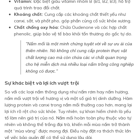
Vitamin:
Đặc biệt giàu vitamin nhóm B (B1, B2, B3), hỗ trợ
quá trình trao đổi chất.
Khoáng chất:
Cung cấp các khoáng chất thiết yếu như
canxi, sắt, và phốt pho, góp phần củng cố sức khỏe xương.
Chất chống oxy hóa:
Chứa Oudenone và các hợp chất
phenolic, giúp bảo vệ tế bào khỏi tổn thương do gốc tự do.
"Nấm mối là một minh chứng tuyệt vời về sự ưu ái của
thiên nhiên. Nó không chỉ cung cấp protein thực vật
chất lượng cao mà còn chứa các vi chất quan trọng
cho hệ miễn dịch mà nhiều loại nấm trồng công nghiệp
không có được."
Sự khác biệt và lợi ích vượt trội
So với các loại nấm thông dụng như nấm rơm hay nấm hương,
nấm mối vượt trội về hương vị và một số giá trị dinh dưỡng. Hàm
lượng protein và canxi trong nấm mối thường cao hơn, mang lại
lợi ích rõ rệt cho sức khỏe. Tuy nhiên, sự khan hiếm chính là yếu
tố làm nên giá trị của nó. Nấm mối hoàn toàn phụ thuộc vào tự
nhiên và không thể trồng đại trà, khiến mỗi mùa nấm trở thành
một “mùa vàng” được mong đợi. Điều này đặt ra thách thức lớn
về việc bảo quản để có thể sử dụng lâu dài.