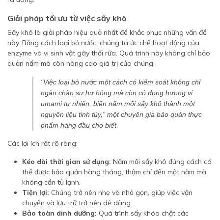
Giải pháp tối ưu từ việc sấy khô
Sấy khô là giải pháp hiệu quả nhất để khắc phục những vấn đề
này. Bằng cách loại bỏ nước, chúng ta ức chế hoạt động của
enzyme và vi sinh vật gây thối rữa. Quá trình này không chỉ bảo
quản nấm mà còn nâng cao giá trị của chúng.
"Việc loại bỏ nước một cách có kiểm soát không chỉ
ngăn chặn sự hư hỏng mà còn cô đọng hương vị
umami tự nhiên, biến nấm mối sấy khô thành một
nguyên liệu tinh túy," một chuyên gia bảo quản thực
phẩm hàng đầu cho biết.
Các lợi ích rất rõ ràng:
Kéo dài thời gian sử dụng:
Nấm mối sấy khô đúng cách có
thể được bảo quản hàng tháng, thậm chí đến một năm mà
không cần tủ lạnh.
Tiện lợi:
Chúng trở nên nhẹ và nhỏ gọn, giúp việc vận
chuyển và lưu trữ trở nên dễ dàng.
Bảo toàn dinh dưỡng:
Quá trình sấy khóa chặt các