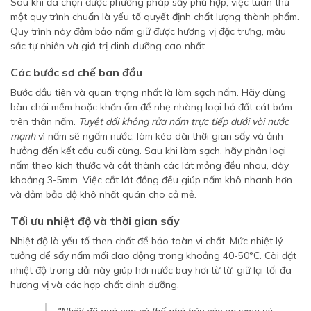
Sau khi đã chọn được phương pháp sấy phù hợp, việc tuân thủ
một quy trình chuẩn là yếu tố quyết định chất lượng thành phẩm.
Quy trình này đảm bảo nấm giữ được hương vị đặc trưng, màu
sắc tự nhiên và giá trị dinh dưỡng cao nhất.
Các bước sơ chế ban đầu
Bước đầu tiên và quan trọng nhất là làm sạch nấm. Hãy dùng
bàn chải mềm hoặc khăn ẩm để nhẹ nhàng loại bỏ đất cát bám
trên thân nấm.
Tuyệt đối không rửa nấm trực tiếp dưới vòi nước
mạnh
vì nấm sẽ ngấm nước, làm kéo dài thời gian sấy và ảnh
hưởng đến kết cấu cuối cùng. Sau khi làm sạch, hãy phân loại
nấm theo kích thước và cắt thành các lát mỏng đều nhau, dày
khoảng 3-5mm. Việc cắt lát đồng đều giúp nấm khô nhanh hơn
và đảm bảo độ khô nhất quán cho cả mẻ.
Tối ưu nhiệt độ và thời gian sấy
Nhiệt độ là yếu tố then chốt để bảo toàn vi chất. Mức nhiệt lý
tưởng để sấy nấm mối dao động trong khoảng 40-50°C. Cài đặt
nhiệt độ trong dải này giúp hơi nước bay hơi từ từ, giữ lại tối đa
hương vị và các hợp chất dinh dưỡng.