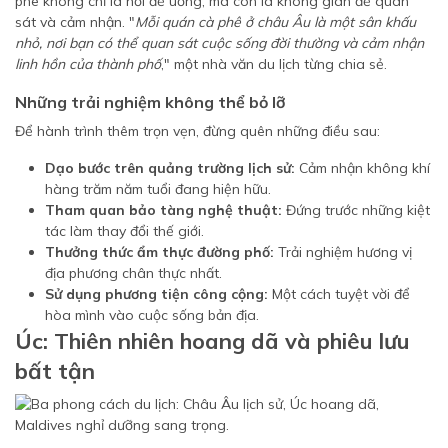
phê không chỉ là nơi để uống, mà còn là không gian để quan
sát và cảm nhận. "
Mỗi quán cà phê ở châu Âu là một sân khấu
nhỏ, nơi bạn có thể quan sát cuộc sống đời thường và cảm nhận
linh hồn của thành phố
," một nhà văn du lịch từng chia sẻ.
Những trải nghiệm không thể bỏ lỡ
Để hành trình thêm trọn vẹn, đừng quên những điều sau:
Dạo bước trên quảng trường lịch sử:
Cảm nhận không khí
hàng trăm năm tuổi đang hiện hữu.
Tham quan bảo tàng nghệ thuật:
Đứng trước những kiệt
tác làm thay đổi thế giới.
Thưởng thức ẩm thực đường phố:
Trải nghiệm hương vị
địa phương chân thực nhất.
Sử dụng phương tiện công cộng:
Một cách tuyệt vời để
hòa mình vào cuộc sống bản địa.
Úc: Thiên nhiên hoang dã và phiêu lưu
bất tận