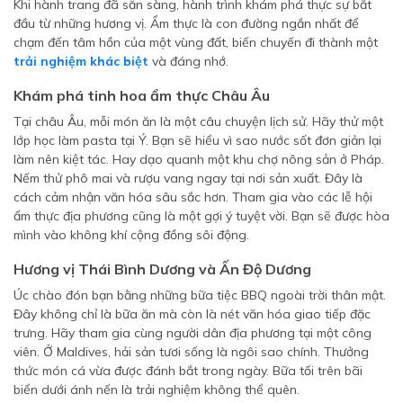
Khi hành trang đã sẵn sàng, hành trình khám phá thực sự bắt
đầu từ những hương vị. Ẩm thực là con đường ngắn nhất để
chạm đến tâm hồn của một vùng đất, biến chuyến đi thành một
trải nghiệm khác biệt
và đáng nhớ.
Khám phá tinh hoa ẩm thực Châu Âu
Tại châu Âu, mỗi món ăn là một câu chuyện lịch sử. Hãy thử một
lớp học làm pasta tại Ý. Bạn sẽ hiểu vì sao nước sốt đơn giản lại
làm nên kiệt tác. Hay dạo quanh một khu chợ nông sản ở Pháp.
Nếm thử phô mai và rượu vang ngay tại nơi sản xuất. Đây là
cách cảm nhận văn hóa sâu sắc hơn. Tham gia vào các lễ hội
ẩm thực địa phương cũng là một gợi ý tuyệt vời. Bạn sẽ được hòa
mình vào không khí cộng đồng sôi động.
Hương vị Thái Bình Dương và Ấn Độ Dương
Úc chào đón bạn bằng những bữa tiệc BBQ ngoài trời thân mật.
Đây không chỉ là bữa ăn mà còn là nét văn hóa giao tiếp đặc
trưng. Hãy tham gia cùng người dân địa phương tại một công
viên. Ở Maldives, hải sản tươi sống là ngôi sao chính. Thưởng
thức món cá vừa được đánh bắt trong ngày. Bữa tối trên bãi
biển dưới ánh nến là trải nghiệm không thể quên.