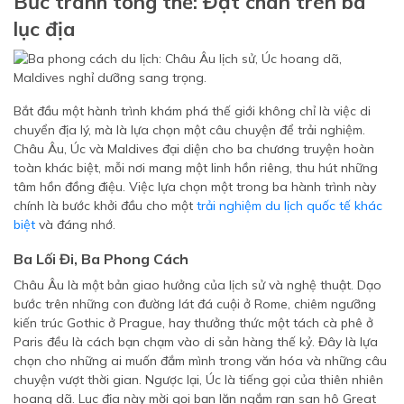
Bức tranh tổng thể: Đặt chân trên ba
lục địa
Bắt đầu một hành trình khám phá thế giới không chỉ là việc di
chuyển địa lý, mà là lựa chọn một câu chuyện để trải nghiệm.
Châu Âu, Úc và Maldives đại diện cho ba chương truyện hoàn
toàn khác biệt, mỗi nơi mang một linh hồn riêng, thu hút những
tâm hồn đồng điệu. Việc lựa chọn một trong ba hành trình này
chính là bước khởi đầu cho một
trải nghiệm du lịch quốc tế khác
biệt
và đáng nhớ.
Ba Lối Đi, Ba Phong Cách
Châu Âu là một bản giao hưởng của lịch sử và nghệ thuật. Dạo
bước trên những con đường lát đá cuội ở Rome, chiêm ngưỡng
kiến trúc Gothic ở Prague, hay thưởng thức một tách cà phê ở
Paris đều là cách bạn chạm vào di sản hàng thế kỷ. Đây là lựa
chọn cho những ai muốn đắm mình trong văn hóa và những câu
chuyện vượt thời gian. Ngược lại, Úc là tiếng gọi của thiên nhiên
hoang dã. Lục địa này mời gọi bạn lặn ngắm rạn san hô Great