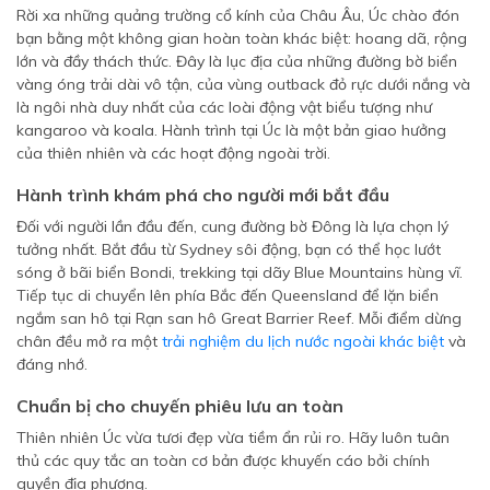
Rời xa những quảng trường cổ kính của Châu Âu, Úc chào đón
bạn bằng một không gian hoàn toàn khác biệt: hoang dã, rộng
lớn và đầy thách thức. Đây là lục địa của những đường bờ biển
vàng óng trải dài vô tận, của vùng outback đỏ rực dưới nắng và
là ngôi nhà duy nhất của các loài động vật biểu tượng như
kangaroo và koala. Hành trình tại Úc là một bản giao hưởng
của thiên nhiên và các hoạt động ngoài trời.
Hành trình khám phá cho người mới bắt đầu
Đối với người lần đầu đến, cung đường bờ Đông là lựa chọn lý
tưởng nhất. Bắt đầu từ Sydney sôi động, bạn có thể học lướt
sóng ở bãi biển Bondi, trekking tại dãy Blue Mountains hùng vĩ.
Tiếp tục di chuyển lên phía Bắc đến Queensland để lặn biển
ngắm san hô tại Rạn san hô Great Barrier Reef. Mỗi điểm dừng
chân đều mở ra một
trải nghiệm du lịch nước ngoài khác biệt
và
đáng nhớ.
Chuẩn bị cho chuyến phiêu lưu an toàn
Thiên nhiên Úc vừa tươi đẹp vừa tiềm ẩn rủi ro. Hãy luôn tuân
thủ các quy tắc an toàn cơ bản được khuyến cáo bởi chính
quyền địa phương.