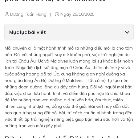
Dương Tuấn Hùng
|
Ngày 29/10/2025
Mục lục bài viết
Mỗi chuyến đi là một hành trình mở ra những điều mới lạ cho tâm
hồn. Đối với những người say mê khám phá, việc trải nghiệm du
lịch tại Châu Âu, Úc và Maldives luôn mang lại sự khác biệt hoàn
toàn. Nhịp điệu lịch sử lãng mạn ở Châu Âu, thiên nhiên kỳ vĩ và
cuộc sống hoang dã tại Úc, cùng không gian nghỉ dưỡng xa
hoa giữa lòng Ấn Độ Dương ở Maldives – tất cả hội tụ tạo nên
những đoạn đường lãng du đầy cảm hứng. Đối với người mới bắt
đầu, việc chọn lựa hành trình và điểm đến phù hợp là chìa khóa
để tận hưởng trọn vẹn những giá trị văn hóa, ẩm thực, thiên
nhiên cũng như dịch vụ đẳng cấp thế giới. Bài viết này dẫn dắt
bạn qua từng vùng đất nổi bật, từ cách chuẩn bị hành trang đến
việc thiết lập trải nghiệm riêng biệt, giúp bạn hiểu sâu hơn và tận
hưởng trọn vẹn mỗi giây phút.