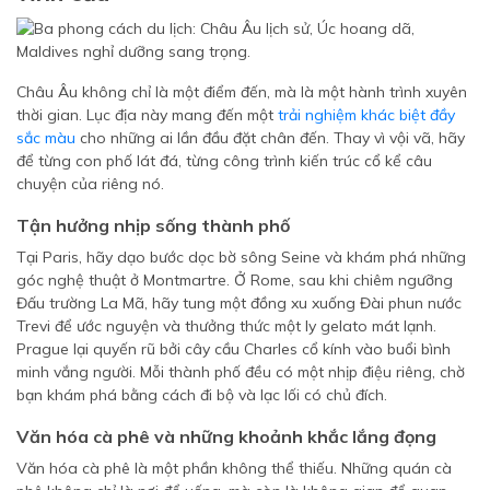
Châu Âu không chỉ là một điểm đến, mà là một hành trình xuyên
thời gian. Lục địa này mang đến một
trải nghiệm khác biệt đầy
sắc màu
cho những ai lần đầu đặt chân đến. Thay vì vội vã, hãy
để từng con phố lát đá, từng công trình kiến trúc cổ kể câu
chuyện của riêng nó.
Tận hưởng nhịp sống thành phố
Tại Paris, hãy dạo bước dọc bờ sông Seine và khám phá những
góc nghệ thuật ở Montmartre. Ở Rome, sau khi chiêm ngưỡng
Đấu trường La Mã, hãy tung một đồng xu xuống Đài phun nước
Trevi để ước nguyện và thưởng thức một ly gelato mát lạnh.
Prague lại quyến rũ bởi cây cầu Charles cổ kính vào buổi bình
minh vắng người. Mỗi thành phố đều có một nhịp điệu riêng, chờ
bạn khám phá bằng cách đi bộ và lạc lối có chủ đích.
Văn hóa cà phê và những khoảnh khắc lắng đọng
Văn hóa cà phê là một phần không thể thiếu. Những quán cà