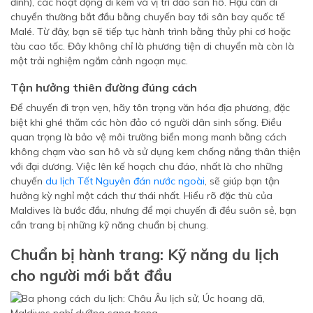
đình), các hoạt động đi kèm và vị trí đảo san hô. Hậu cần di
chuyển thường bắt đầu bằng chuyến bay tới sân bay quốc tế
Malé. Từ đây, bạn sẽ tiếp tục hành trình bằng thủy phi cơ hoặc
tàu cao tốc. Đây không chỉ là phương tiện di chuyển mà còn là
một trải nghiệm ngắm cảnh ngoạn mục.
Tận hưởng thiên đường đúng cách
Để chuyến đi trọn vẹn, hãy tôn trọng văn hóa địa phương, đặc
biệt khi ghé thăm các hòn đảo có người dân sinh sống. Điều
quan trọng là bảo vệ môi trường biển mong manh bằng cách
không chạm vào san hô và sử dụng kem chống nắng thân thiện
với đại dương. Việc lên kế hoạch chu đáo, nhất là cho những
chuyến
du lịch Tết Nguyên đán nước ngoài
, sẽ giúp bạn tận
hưởng kỳ nghỉ một cách thư thái nhất. Hiểu rõ đặc thù của
Maldives là bước đầu, nhưng để mọi chuyến đi đều suôn sẻ, bạn
cần trang bị những kỹ năng chuẩn bị chung.
Chuẩn bị hành trang: Kỹ năng du lịch
cho người mới bắt đầu