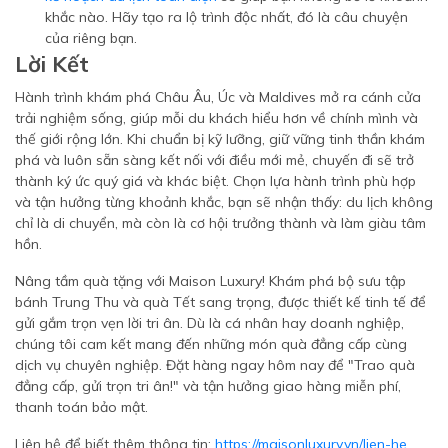
khắc nào. Hãy tạo ra lộ trình độc nhất, đó là câu chuyện
của riêng bạn.
Lời Kết
Hành trình khám phá Châu Âu, Úc và Maldives mở ra cánh cửa
trải nghiệm sống, giúp mỗi du khách hiểu hơn về chính mình và
thế giới rộng lớn. Khi chuẩn bị kỹ lưỡng, giữ vững tinh thần khám
phá và luôn sẵn sàng kết nối với điều mới mẻ, chuyến đi sẽ trở
thành ký ức quý giá và khác biệt. Chọn lựa hành trình phù hợp
và tận hưởng từng khoảnh khắc, bạn sẽ nhận thấy: du lịch không
chỉ là di chuyển, mà còn là cơ hội trưởng thành và làm giàu tâm
hồn.
Nâng tầm quà tặng với Maison Luxury! Khám phá bộ sưu tập
bánh Trung Thu và quà Tết sang trọng, được thiết kế tinh tế để
gửi gắm trọn vẹn lời tri ân. Dù là cá nhân hay doanh nghiệp,
chúng tôi cam kết mang đến những món quà đẳng cấp cùng
dịch vụ chuyên nghiệp. Đặt hàng ngay hôm nay để "Trao quà
đẳng cấp, gửi trọn tri ân!" và tận hưởng giao hàng miễn phí,
thanh toán bảo mật.
Liên hệ để biết thêm thông tin:
https://maisonluxury.vn/lien-he