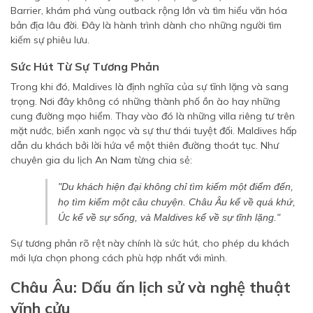
Barrier, khám phá vùng outback rộng lớn và tìm hiểu văn hóa
bản địa lâu đời. Đây là hành trình dành cho những người tìm
kiếm sự phiêu lưu.
Sức Hút Từ Sự Tương Phản
Trong khi đó, Maldives là định nghĩa của sự tĩnh lặng và sang
trọng. Nơi đây không có những thành phố ồn ào hay những
cung đường mạo hiểm. Thay vào đó là những villa riêng tư trên
mặt nước, biển xanh ngọc và sự thư thái tuyệt đối. Maldives hấp
dẫn du khách bởi lời hứa về một thiên đường thoát tục. Như
chuyên gia du lịch An Nam từng chia sẻ:
"Du khách hiện đại không chỉ tìm kiếm một điểm đến,
họ tìm kiếm một câu chuyện. Châu Âu kể về quá khứ,
Úc kể về sự sống, và Maldives kể về sự tĩnh lặng."
Sự tương phản rõ rệt này chính là sức hút, cho phép du khách
mới lựa chọn phong cách phù hợp nhất với mình.
Châu Âu: Dấu ấn lịch sử và nghệ thuật
vĩnh cửu