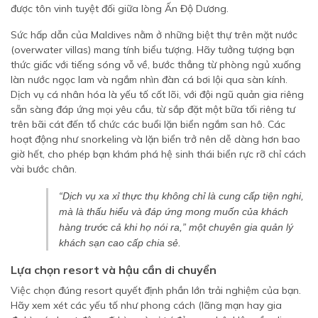
được tôn vinh tuyệt đối giữa lòng Ấn Độ Dương.
Sức hấp dẫn của Maldives nằm ở những biệt thự trên mặt nước
(overwater villas) mang tính biểu tượng. Hãy tưởng tượng bạn
thức giấc với tiếng sóng vỗ về, bước thẳng từ phòng ngủ xuống
làn nước ngọc lam và ngắm nhìn đàn cá bơi lội qua sàn kính.
Dịch vụ cá nhân hóa là yếu tố cốt lõi, với đội ngũ quản gia riêng
sẵn sàng đáp ứng mọi yêu cầu, từ sắp đặt một bữa tối riêng tư
trên bãi cát đến tổ chức các buổi lặn biển ngắm san hô. Các
hoạt động như snorkeling và lặn biển trở nên dễ dàng hơn bao
giờ hết, cho phép bạn khám phá hệ sinh thái biển rực rỡ chỉ cách
vài bước chân.
“Dịch vụ xa xỉ thực thụ không chỉ là cung cấp tiện nghi,
mà là thấu hiểu và đáp ứng mong muốn của khách
hàng trước cả khi họ nói ra,”
một chuyên gia quản lý
khách sạn cao cấp chia sẻ.
Lựa chọn resort và hậu cần di chuyển
Việc chọn đúng resort quyết định phần lớn trải nghiệm của bạn.
Hãy xem xét các yếu tố như phong cách (lãng mạn hay gia