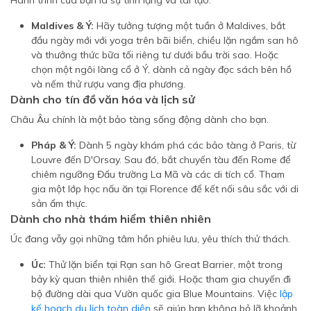
Hành trình của bạn là sự tĩnh lặng và tái tạo.
Maldives & Ý:
Hãy tưởng tượng một tuần ở Maldives, bắt
đầu ngày mới với yoga trên bãi biển, chiều lặn ngắm san hô
và thưởng thức bữa tối riêng tư dưới bầu trời sao. Hoặc
chọn một ngôi làng cổ ở Ý, dành cả ngày đọc sách bên hồ
và nếm thử rượu vang địa phương.
Dành cho tín đồ văn hóa và lịch sử
Châu Âu chính là một bảo tàng sống động dành cho bạn.
Pháp & Ý:
Dành 5 ngày khám phá các bảo tàng ở Paris, từ
Louvre đến D'Orsay. Sau đó, bắt chuyến tàu đến Rome để
chiêm ngưỡng Đấu trường La Mã và các di tích cổ. Tham
gia một lớp học nấu ăn tại Florence để kết nối sâu sắc với di
sản ẩm thực.
Dành cho nhà thám hiểm thiên nhiên
Úc đang vẫy gọi những tâm hồn phiêu lưu, yêu thích thử thách.
Úc:
Thử lặn biển tại Rạn san hô Great Barrier, một trong
bảy kỳ quan thiên nhiên thế giới. Hoặc tham gia chuyến đi
bộ đường dài qua Vườn quốc gia Blue Mountains. Việc
lập
kế hoạch du lịch toàn diện
sẽ giúp bạn không bỏ lỡ khoảnh