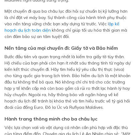
Một chuyến đi qua ba châu lục đòi hỏi sự chuẩn bị kỹ lưỡng hơn
là chỉ đặt vé máy bay. Sự thành công của hành trình phụ thuộc
vào nền tảng vững chắc bạn xây dựng từ trước. Việc
lập kế
hoạch du lịch toàn diện
không chỉ giúp tối ưu hóa thời gian mà
còn đảm bảo sự an tâm tuyệt đối.
Nền tảng của mọi chuyến đi: Giấy tờ và Bảo hiểm
Bước đầu tiên và quan trọng nhất là kiểm tra giấy tờ tùy thân.
Hộ chiếu của bạn phải còn hạn ít nhất sáu tháng tính từ ngày dự
kiến kết thúc chuyến đi. Hãy tìm hiểu kỹ yêu cầu thị thực (visa)
cho từng quốc gia trong lịch trình. Bảo hiểm du lịch là một khoản
đầu tư không thể bỏ qua. Nó không chỉ chi trả cho các trường
hợp y tế khẩn cấp mà còn bao gồm cả rủi ro thất lạc hành lý hay
hủy chuyến. Ngoài ra, hãy thông báo với ngân hàng về kế
hoạch du lịch để tránh bị khóa thẻ và tìm hiểu trước về tỷ giá hối
đoái của đồng Euro, Đô la Úc và Rufiyaa Maldives.
Hành trang thông minh cho ba châu lục
Việc lựa chọn vali và vật dụng cá nhân cần phù hợp với đặc thù
của từng điểm đến. Chuyên gia du lịch Lê An Nhiên chia sẻ:
“Một