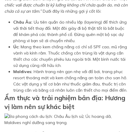
chiếc vali được chuẩn bị kỹ lưỡng không chỉ chứa quần áo, mà còn
chứa cả sự an tâm.”
Dưới đây là những gợi ý cốt lõi:
Châu Âu:
Ưu tiên quần áo nhiều lớp (layering) để thích ứng
với thời tiết thay đổi. Một đôi giày đi bộ thật tốt là bắt buộc
để khám phá các thành phố cổ. Đừng quên một bộ sạc dự
phòng vì bạn sẽ di chuyển nhiều.
Úc:
Mang theo kem chống nắng có chỉ số SPF cao, mũ rộng
vành và kính râm. Thuốc chống côn trùng là vật dụng cần
thiết cho các chuyến phiêu lưu ngoài trời. Một bình nước tái
sử dụng cũng rất hữu ích.
Maldives:
Hành trang nên gọn nhẹ với đồ bơi, trang phục
resort thoáng mát và kem chống nắng an toàn cho san hô.
Các vật dụng y tế cơ bản như thuốc giảm đau, thuốc trị côn
trùng cắn và băng cá nhân luôn cần thiết cho mọi điểm đến.
Ẩm thực và trải nghiệm bản địa: Hương
vị làm nên sự khác biệt