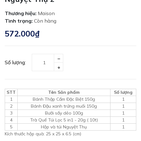
Thương hiệu:
Maison
Tình trạng:
Còn hàng
572.000₫
Số lượng:
STT
Tên Sản phẩm
Số lượng
1
Bánh Thập Cẩm Đặc Biệt 150g
1
2
Bánh Đậu xanh trứng muối 150g
1
3
Bưởi sấy dẻo 100g
1
4
Trà Quế Túi Lọc 5 in1 - 20g ( 10t)
1
5
Hộp và túi Nguyệt Thụ
1
Kích thước hộp quà: 25 x 25 x 6.5 (cm)