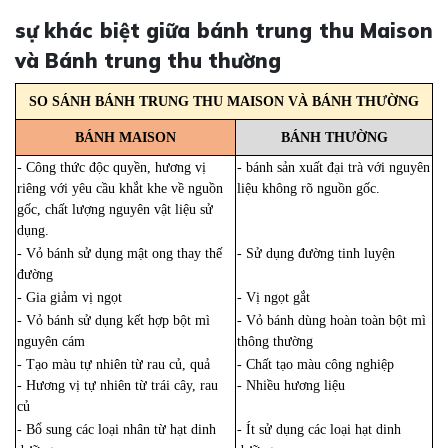
sự khác biệt giữa bánh trung thu Maison
và Bánh trung thu thường
SO SÁNH BÁNH TRUNG THU MAISON VÀ BÁNH THƯỜNG
BÁNH MAISON
BÁNH THƯỜNG
- Công thức độc quyền, hương vị
- bánh sản xuất đại trà với nguyên
riêng với yêu cầu khắt khe về nguồn
liệu không rõ nguồn gốc.
gốc, chất lượng nguyên vật liệu sử
dụng.
- Vỏ bánh sử dụng mật ong thay thế
- Sử dụng đường tinh luyện
đường
- Gia giảm vị ngọt
- Vị ngọt gắt
- Vỏ bánh sử dụng kết hợp bột mì
- Vỏ bánh dùng hoàn toàn bột mì
nguyên cám
thông thường
- Tạo màu tự nhiên từ rau củ, quả
- Chất tạo màu công nghiệp
- Hương vị tự nhiên từ trái cây, rau
- Nhiều hương liệu
củ
- Bổ sung các loại nhân từ hạt dinh
- Ít sử dụng các loại hạt dinh