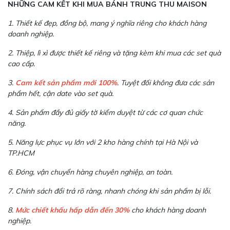
NHỮNG CAM KẾT KHI MUA BÁNH TRUNG THU MAISON
1. Thiết kế đẹp, đồng bộ, mang ý nghĩa riêng cho khách hàng
doanh nghiệp.
2. Thiệp, lì xì được thiết kế riêng và tặng kèm khi mua các set quà
cao cấp.
3.
Cam kết sản phẩm mới 100%
. Tuyệt đối không đưa các sản
phẩm hết, cận date vào set quà.
4. Sản phẩm đầy đủ giấy tờ kiểm duyệt từ các cơ quan chức
năng.
5. Năng lực phục vụ lớn với 2 kho hàng chính tại Hà Nội và
TP.HCM
6. Đóng, vận chuyển hàng chuyên nghiệp, an toàn.
7. Chính sách đổi trả rõ ràng, nhanh chóng khi sản phẩm bị lỗi.
8.
Mức chiết khấu hấp dẫn đến 30%
cho khách hàng doanh
nghiệp.