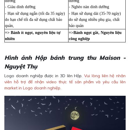
dưỡng
dưỡng
- Giàu dinh dưỡng
- Nghèo nàn dinh dưỡng
- Hạn sử dụng ngắn (tối đa 35 ngày)
- Hạn sử dụng dài (35-70 ngày)
do hạn chế tối đa sử dụng chất bảo
do sử dụng nhiều phụ gia, chất
quản,
bảo quản
=> Bánh ít ngọt, nguyên liệu tự
=>Bánh ngọt gắt, Nguyên liệu
nhiên
công nghiệp
Hình ảnh Hộp bánh trung thu Maison -
Nguyệt Thụ
Logo doanh nghiệp được in 3D lên Hộp.
Vui lòng liên hệ nhân
viên hỗ trợ để nhận video thực tế sản phẩm và yêu cầu lên
market in Logo doanh nghiệp.