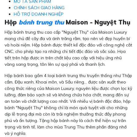
MÔ TẢ SẢN PHẨM
CHÍNH SÁCH GIAO HÀNG
HỖ TRỢ DOANH NGHIỆP
Hộp
bánh trung thu
Maison - Nguyệt Thụ
Hộp bánh trung thu cao cấp "Nguyệt Thụ" của Maison Luxury
mang chủ đề cây đa và ánh trăng rằm, tạo nên vẻ đẹp huyền bí
và hoài niệm. Hộp bánh được thiết kế độc đáo với công nghệ cắt
CNC, cho phép tạo ra những chi tiết độc đáo và sắc sảo. Họa
tiết trên hộp được in trên chất liệu cao cấp với hiệu ứng nhũ
vàng sang trọng, tôn lên sự quý phái và thanh lịch.
Hộp bánh bao gồm 4 loại bánh trung thu truyền thống như Thập
cẩm, Đậu xanh, Khoai môn, và Sầu riêng... được sản xuất theo
công thức riêng của Maison Luxury, nguyên liệu được chọn lọc kỹ
lưỡng, đảm bảo sạch sẽ và không chứa hóa chất, mang đến sự
an toàn và chất lượng cao nhất. Với nhiều vị bánh độc đáo, hộp
bánh "Nguyệt Thụ" không chỉ là món quà tuyệt vời cho những
dịp lễ trọng đại mà còn là trải nghiệm thưởng thức đầy phong
phú và ấn tượng. Tặng hộp bánh này là cách thể hiện sự trân
trọng và tinh tế, làm cho mùa Trung Thu thêm phần đáng nhớ
và ý nghĩa.