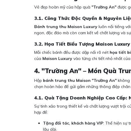
Vẻ đẹp hoàn mỹ của hộp quà
"Trường An"
được gó
3.1. Công Thức Độc Quyền & Nguyên Li
Bánh trung thu Maison Luxury
luôn nổi tiếng vớ
ngon, độc đáo mà còn cam kết về chất lượng và sự
3.2. Họa Tiết Biểu Tượng Maison Luxury
Mỗi chiếc bánh đều được dập nổi rõ nét
họa tiết 
của
Maison Luxury
vào từng chi tiết nhỏ nhất của 
4. "Trường An" – Món Quà Tru
Hộp
bánh trung thu Maison "Trường An"
không c
chọn hoàn hảo để gửi gắm những thông điệp chân 
4.1. Quà Tặng Doanh Nghiệp Cao Cấp:
Sự tinh xảo trong thiết kế và chất lượng vượt trội 
hợp để:
Tặng đối tác, khách hàng VIP
: Thể hiện sự 
lâu dài.