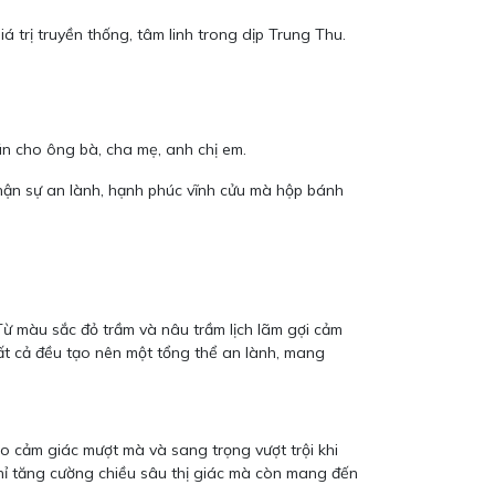
 trị truyền thống, tâm linh trong dịp Trung Thu.
mãn cho ông bà, cha mẹ, anh chị em.
ận sự an lành, hạnh phúc vĩnh cửu mà hộp bánh
 Từ màu sắc đỏ trầm và nâu trầm lịch lãm gợi cảm
tất cả đều tạo nên một tổng thể an lành, mang
ạo cảm giác mượt mà và sang trọng vượt trội khi
hỉ tăng cường chiều sâu thị giác mà còn mang đến