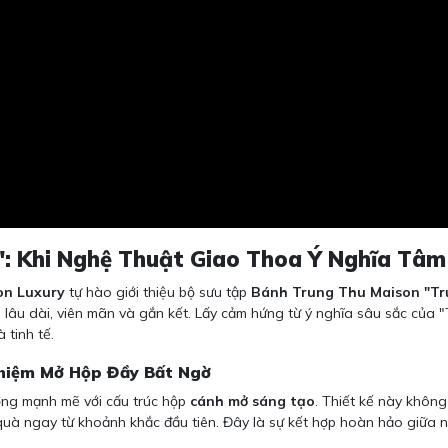
: Khi Nghệ Thuật Giao Thoa Ý Nghĩa Tâm
on Luxury
tự hào giới thiệu bộ sưu tập
Bánh Trung Thu Maison "Tr
 lâu dài, viên mãn và gắn kết. Lấy cảm hứng từ ý nghĩa sâu sắc của "
 tinh tế.
ghiệm Mở Hộp Đầy Bất Ngờ
ng mạnh mẽ với cấu trúc hộp
cánh mở sáng tạo
. Thiết kế này khôn
quà ngay từ khoảnh khắc đầu tiên. Đây là sự kết hợp hoàn hảo giữa né