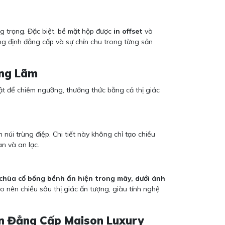
g trọng. Đặc biệt, bề mặt hộp được
in offset
và
ẳng định đẳng cấp và sự chỉn chu trong từng sản
ởng Lãm
t để chiêm ngưỡng, thưởng thức bằng cả thị giác
núi trùng điệp. Chi tiết này không chỉ tạo chiều
an và an lạc.
chùa cổ bồng bềnh ẩn hiện trong mây, dưới ánh
ạo nên chiều sâu thị giác ấn tượng, giàu tính nghệ
Ấn Đẳng Cấp Maison Luxury