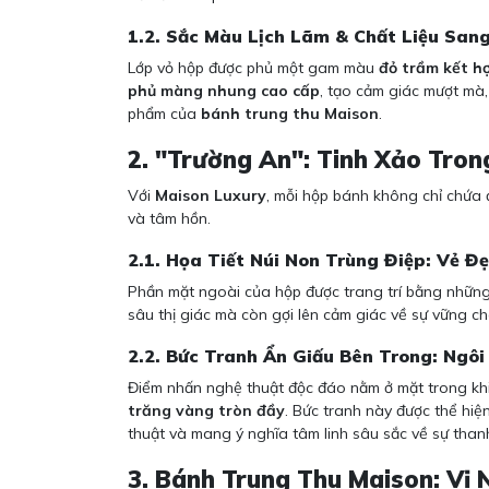
1.2. Sắc Màu Lịch Lãm & Chất Liệu San
Lớp vỏ hộp được phủ một gam màu
đỏ trầm kết hợ
phủ màng nhung cao cấp
, tạo cảm giác mượt mà,
phẩm của
bánh trung thu Maison
.
2. "Trường An": Tinh Xảo Tro
Với
Maison Luxury
, mỗi hộp bánh không chỉ chứa
và tâm hồn.
2.1. Họa Tiết Núi Non Trùng Điệp: Vẻ Đ
Phần mặt ngoài của hộp được trang trí bằng nhữn
sâu thị giác mà còn gợi lên cảm giác về sự vững chã
2.2. Bức Tranh Ẩn Giấu Bên Trong: Ngô
Điểm nhấn nghệ thuật độc đáo nằm ở mặt trong kh
trăng vàng tròn đầy
. Bức tranh này được thể hi
thuật và mang ý nghĩa tâm linh sâu sắc về sự thanh
3. Bánh Trung Thu Maison: Vị