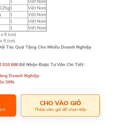
1
Việt Nam
 125g
1
Việt Nam
g
1
Việt Nam
1
Việt Nam
1
Việt Nam
 x 8 (cm)
 x 9 (cm)
 Đối Tác Quà Tặng Cho Nhiều Doanh Nghiệp
2 010 686
Để Nhận Được Tư Vấn Chi Tiết:
Hàng Doanh Nghiệp
Đến 30%
CHO VÀO GIỎ
ách
Thêm vào giỏ để chọn tiếp