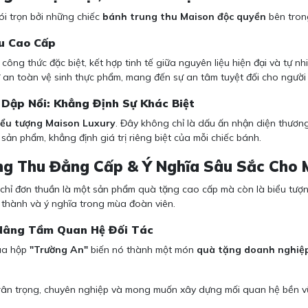
i trọn bởi những chiếc
bánh trung thu Maison độc quyền
bên trong
ệu Cao Cấp
i công thức đặc biệt, kết hợp tinh tế giữa nguyên liệu hiện đại và tự 
 an toàn vệ sinh thực phẩm, mang đến sự an tâm tuyệt đối cho người
 Dập Nổi: Khẳng Định Sự Khác Biệt
biểu tượng Maison Luxury
. Đây không chỉ là dấu ấn nhận diện thương
sản phẩm, khẳng định giá trị riêng biệt của mỗi chiếc bánh.
ng Thu Đẳng Cấp & Ý Nghĩa Sâu Sắc Cho 
hỉ đơn thuần là một sản phẩm quà tặng cao cấp mà còn là biểu tượng
thành và ý nghĩa trong mùa đoàn viên.
 Nâng Tầm Quan Hệ Đối Tác
của hộp
"Trường An"
biến nó thành một món
quà tặng doanh nghiệ
trân trọng, chuyên nghiệp và mong muốn xây dựng mối quan hệ bền vữ