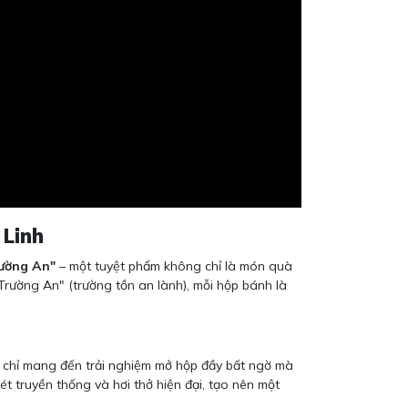
 Linh
ường An"
– một tuyệt phẩm không chỉ là món quà
Trường An" (trường tồn an lành), mỗi hộp bánh là
g chỉ mang đến trải nghiệm mở hộp đầy bất ngờ mà
t truyền thống và hơi thở hiện đại, tạo nên một