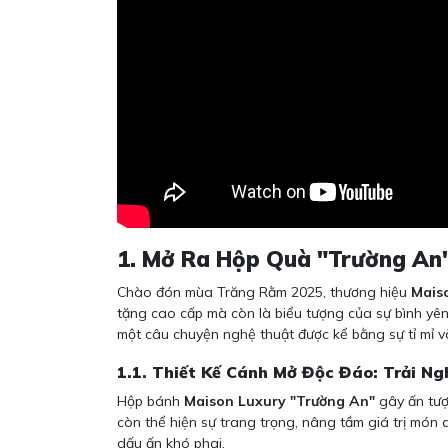
1. Mở Ra Hộp Quà "Trường An"
Chào đón mùa Trăng Rằm 2025, thương hiệu
Mais
tặng cao cấp mà còn là biểu tượng của sự bình yên
một câu chuyện nghệ thuật được kể bằng sự tỉ mỉ và
1.1. Thiết Kế Cánh Mở Độc Đáo: Trải N
Hộp bánh
Maison Luxury "Trường An"
gây ấn tượ
còn thể hiện sự trang trọng, nâng tầm giá trị món 
dấu ấn khó phai.