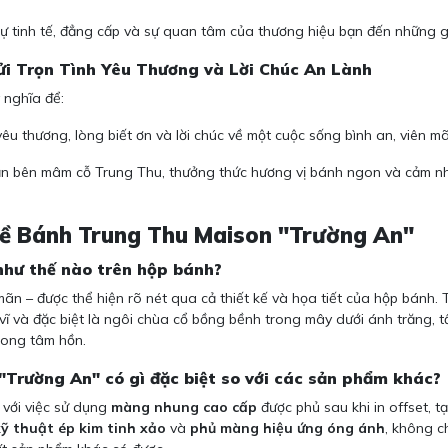
sự tinh tế, đẳng cấp và sự quan tâm của thương hiệu bạn đến những giá
ửi Trọn Tình Yêu Thương và Lời Chúc An Lành
 nghĩa để:
yêu thương, lòng biết ơn và lời chúc về một cuộc sống bình an, viên 
n bên mâm cỗ Trung Thu, thưởng thức hương vị bánh ngon và cảm nh
Về Bánh Trung Thu Maison "Trường An"
 như thế nào trên hộp bánh?
mãn – được thể hiện rõ nét qua cả thiết kế và họa tiết của hộp bánh.
 vĩ và đặc biệt là ngôi chùa cổ bồng bềnh trong mây dưới ánh trăng, 
rong tâm hồn.
p "Trường An" có gì đặc biệt so với các sản phẩm khác?
 với việc sử dụng
màng nhung cao cấp
được phủ sau khi in offset, t
kỹ thuật ép kim tinh xảo
và
phủ màng hiệu ứng óng ánh
, không c