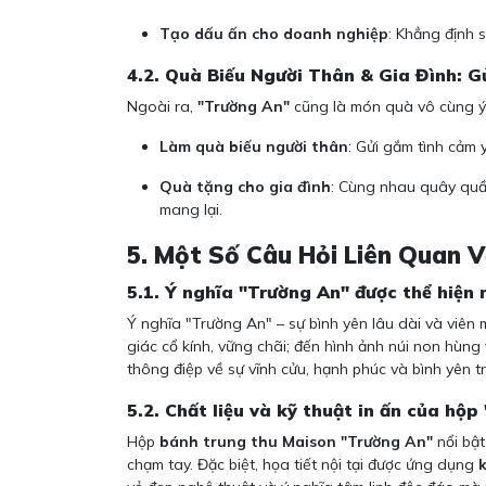
Tạo dấu ấn cho doanh nghiệp
: Khẳng định 
4.2. Quà Biếu Người Thân & Gia Đình: G
Ngoài ra,
"Trường An"
cũng là món quà vô cùng ý
Làm quà biếu người thân
: Gửi gắm tình cảm 
Quà tặng cho gia đình
: Cùng nhau quây quầ
mang lại.
5. Một Số Câu Hỏi Liên Quan 
5.1. Ý nghĩa "Trường An" được thể hiện
Ý nghĩa "Trường An" – sự bình yên lâu dài và viên 
giác cổ kính, vững chãi; đến hình ảnh núi non hùng
thông điệp về sự vĩnh cửu, hạnh phúc và bình yên t
5.2. Chất liệu và kỹ thuật in ấn của hộ
Hộp
bánh trung thu Maison "Trường An"
nổi bật
chạm tay. Đặc biệt, họa tiết nội tại được ứng dụng