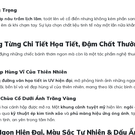
g Trọng
p nâu trầm lịch lãm
, toát lên vẻ cổ điển nhưng không kém phần san
 êm ái khi chạm tay. Sự lựa chọn chất liệu tinh tế này một lần nữa kh
ng Từng Chi Tiết Họa Tiết, Đậm Chất Thư
 đựng những chiếc bánh thơm ngon mà còn là một tác phẩm nghệ thuậ
ẹp Hùng Vĩ Của Thiên Nhiên
g
đường vân họa tiết in UV hiện đại
, mô phỏng hình ảnh những ngọn 
i, bền bỉ và vẻ đẹp hùng vĩ của thiên nhiên, mang theo lời chúc bình 
i Chùa Cổ Dưới Ánh Trăng Vàng
i hai cánh hộp được mở ra. Một
khung cảnh tuyệt mỹ
hiện lên:
ngôi 
ện qua
kỹ thuật ép kim tinh xảo
và
phủ màng hiệu ứng óng ánh
, t
 tịnh, an yên trong tâm hồn.
 Ngon Hiện Đại, Màu Sắc Tự Nhiên & Dấu 