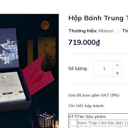
Hộp Bánh Trung 
Thương hiệu:
Maison
|
Tì
719.000₫
Số lượng:
Giá đã bao gồm VAT (8%)
Chi tiết hộp bánh:
STT
Tên Sản phẩm
1
Bánh Thập Cẩm Đặc Biệt 1