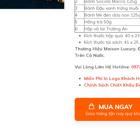
2
Bánh Socola Macca 125g
3
Bánh Đậu xanh trứng muối
4
Bánh Mè đen dừa non 125
5
Hồng trà 50g
6
Hộp và túi Trường An
Kích thước hộp quà: 40 x 23
Kích thước túi xách: 41 x 25
Thương Hiệu Maison Luxury,
Trên Cả Nước.
Vui Lòng Liên Hệ Hotilne:
097
Miễn Phí In Logo Khách 
Chính Sách Chiết Khấu 
MUA NGAY
Giao hàng tận nay quý kh