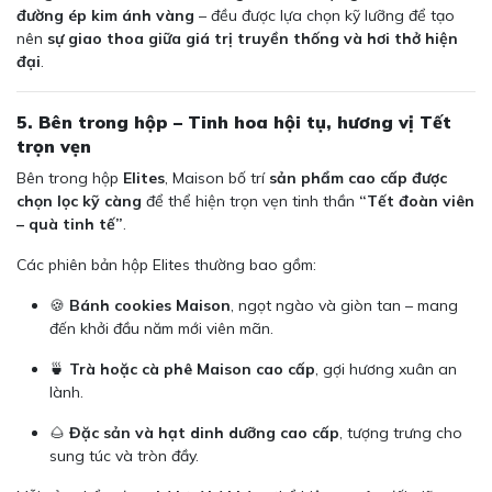
đường ép kim ánh vàng
– đều được lựa chọn kỹ lưỡng để tạo
nên
sự giao thoa giữa giá trị truyền thống và hơi thở hiện
đại
.
5. Bên trong hộp – Tinh hoa hội tụ, hương vị Tết
trọn vẹn
Bên trong hộp
Elites
, Maison bố trí
sản phẩm cao cấp được
chọn lọc kỹ càng
để thể hiện trọn vẹn tinh thần
“Tết đoàn viên
– quà tinh tế”
.
Các phiên bản hộp Elites thường bao gồm:
🍪
Bánh cookies Maison
, ngọt ngào và giòn tan – mang
đến khởi đầu năm mới viên mãn.
🍵
Trà hoặc cà phê Maison cao cấp
, gợi hương xuân an
lành.
🌰
Đặc sản và hạt dinh dưỡng cao cấp
, tượng trưng cho
sung túc và tròn đầy.