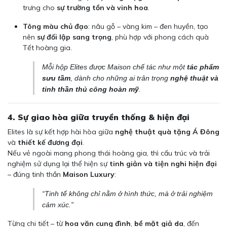
trưng cho
sự trường tồn và vinh hoa
.
Tông màu chủ đạo
: nâu gỗ – vàng kim – đen huyền, tạo
nên
sự đối lập sang trọng
, phù hợp với phong cách quà
Tết hoàng gia.
Mỗi hộp Elites được Maison chế tác như một
tác phẩm
sưu tầm
, dành cho những ai trân trọng
nghệ thuật và
tinh thần thủ công hoàn mỹ
.
4. Sự giao hòa giữa truyền thống & hiện đại
Elites là sự kết hợp hài hòa giữa
nghệ thuật quà tặng Á Đông
và
thiết kế đương đại
.
Nếu vẻ ngoài mang phong thái hoàng gia, thì cấu trúc và trải
nghiệm sử dụng lại thể hiện sự
tinh giản và tiện nghi hiện đại
– đúng tinh thần
Maison Luxury
:
“Tinh tế không chỉ nằm ở hình thức, mà ở trải nghiệm
cảm xúc.”
Từng chi tiết – từ
hoa văn cung đình
,
bề mặt giả da
, đến