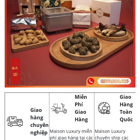
Miễn
Giao
Phí
Hàng
Giao
Giao
Toàn
hàng
Hàng
Quốc
chuyên
Maison Luxury miễn
Maison Luxury
nghiệp
phí giao hàng tại các
chuyên ship các