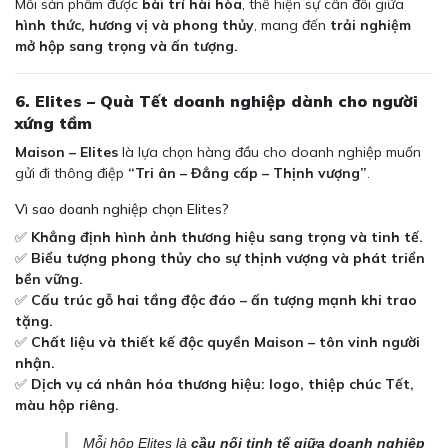
Mỗi sản phẩm được
bài trí hài hòa
, thể hiện sự cân đối giữa
hình thức, hương vị và phong thủy
, mang đến
trải nghiệm
mở hộp sang trọng và ấn tượng.
6. Elites – Quà Tết doanh nghiệp dành cho người
xứng tầm
Maison – Elites
là lựa chọn hàng đầu cho doanh nghiệp muốn
gửi đi thông điệp
“Tri ân – Đẳng cấp – Thịnh vượng”
.
Vì sao doanh nghiệp chọn Elites?
✅
Khẳng định hình ảnh thương hiệu sang trọng và tinh tế.
✅
Biểu tượng phong thủy cho sự thịnh vượng và phát triển
bền vững.
✅
Cấu trúc gỗ hai tầng độc đáo – ấn tượng mạnh khi trao
tặng.
✅
Chất liệu và thiết kế độc quyền Maison – tôn vinh người
nhận.
✅
Dịch vụ cá nhân hóa thương hiệu: logo, thiệp chúc Tết,
màu hộp riêng.
Mỗi hộp Elites là
cầu nối tinh tế giữa doanh nghiệp