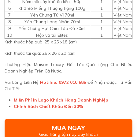
5
Nấm mối sấy khô ăn liền - 50g
1
Việt Nam
6
Khô Bò Miếng Thượng hạng 100g
1
Việt Nam
7
Yến Chưng Tứ Vị 70ml
1
Việt Nam
8
Yến Chưng Long Nhãn 70ml
1
Việt Nam
9
Yến Chưng Hạt Chia Táo Đỏ 70ml
1
Việt Nam
10
Hộp và túi Elites
1
Việt Nam
Kích thước hộp quà: 25 x 25 x18 (cm)
Kích thước túi quà: 26 x 26 x 20 (cm)
Thương Hiệu Maison Luxury, Đối Tác Quà Tặng Cho Nhiều
Doanh Nghiệp Trên Cả Nước.
Vui Lòng Liên Hệ
Hotilne: 0972 010 686
Để Nhận Được Tư Vấn
Chi Tiết:
Miễn Phí In Logo Khách Hàng Doanh Nghiệp
Chính Sách Chiết Khấu Đến 30%
MUA NGAY
Giao hàng tận nay quý khách