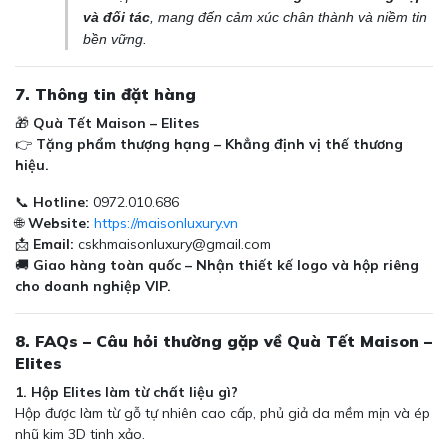
và đối tác
, mang đến cảm xúc chân thành và niềm tin
bền vững.
7. Thông tin đặt hàng
🎁
Quà Tết Maison – Elites
👉
Tặng phẩm thượng hạng – Khẳng định vị thế thương
hiệu.
📞
Hotline:
0972.010.686
🌐
Website:
https://maisonluxury.vn
📩
Email:
cskhmaisonluxury@gmail.com
🚚
Giao hàng toàn quốc – Nhận thiết kế logo và hộp riêng
cho doanh nghiệp VIP.
8. FAQs – Câu hỏi thường gặp về Quà Tết Maison –
Elites
1. Hộp Elites làm từ chất liệu gì?
Hộp được làm từ gỗ tự nhiên cao cấp, phủ giả da mềm mịn và ép
nhũ kim 3D tinh xảo.