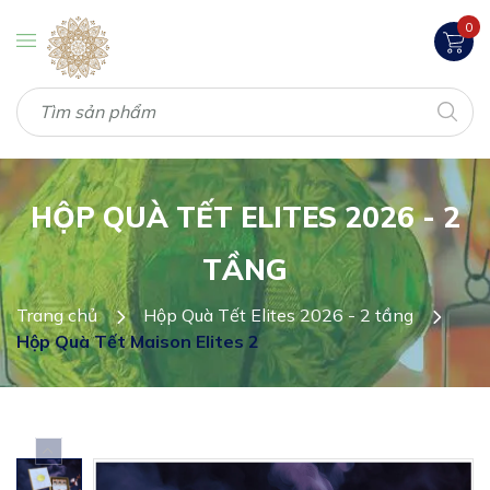
0
HỘP QUÀ TẾT ELITES 2026 - 2
TẦNG
Trang chủ
Hộp Quà Tết Elites 2026 - 2 tầng
Hộp Quà Tết Maison Elites 2