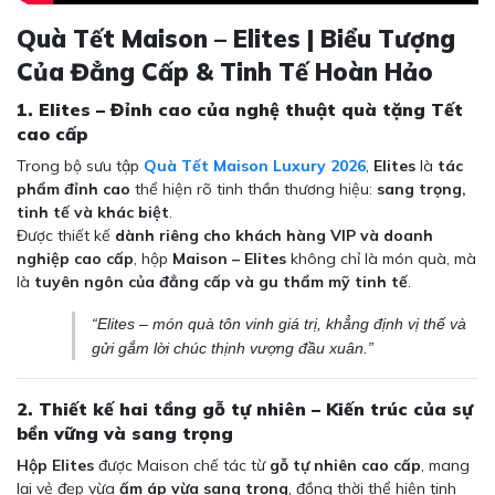
Quà Tết Maison – Elites | Biểu Tượng
Của Đẳng Cấp & Tinh Tế Hoàn Hảo
1. Elites – Đỉnh cao của nghệ thuật quà tặng Tết
cao cấp
Trong bộ sưu tập
Quà Tết Maison Luxury 2026
,
Elites
là
tác
phẩm đỉnh cao
thể hiện rõ tinh thần thương hiệu:
sang trọng,
tinh tế và khác biệt
.
Được thiết kế
dành riêng cho khách hàng VIP và doanh
nghiệp cao cấp
, hộp
Maison – Elites
không chỉ là món quà, mà
là
tuyên ngôn của đẳng cấp và gu thẩm mỹ tinh tế
.
“Elites – món quà tôn vinh giá trị, khẳng định vị thế và
gửi gắm lời chúc thịnh vượng đầu xuân.”
2. Thiết kế hai tầng gỗ tự nhiên – Kiến trúc của sự
bền vững và sang trọng
Hộp Elites
được Maison chế tác từ
gỗ tự nhiên cao cấp
, mang
lại vẻ đẹp vừa
ấm áp vừa sang trọng
, đồng thời thể hiện tinh