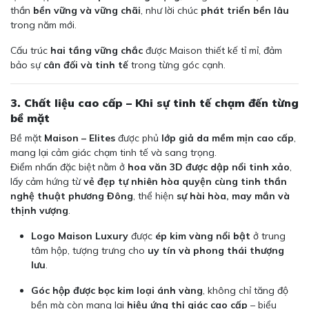
thần
bền vững và vững chãi
, như lời chúc
phát triển bền lâu
trong năm mới.
Cấu trúc
hai tầng vững chắc
được Maison thiết kế tỉ mỉ, đảm
bảo sự
cân đối và tinh tế
trong từng góc cạnh.
3. Chất liệu cao cấp – Khi sự tinh tế chạm đến từng
bề mặt
Bề mặt
Maison – Elites
được phủ
lớp giả da mềm mịn cao cấp
,
mang lại cảm giác chạm tinh tế và sang trọng.
Điểm nhấn đặc biệt nằm ở
hoa văn 3D được dập nổi tinh xảo
,
lấy cảm hứng từ
vẻ đẹp tự nhiên hòa quyện cùng tinh thần
nghệ thuật phương Đông
, thể hiện
sự hài hòa, may mắn và
thịnh vượng
.
Logo Maison Luxury
được
ép kim vàng nổi bật
ở trung
tâm hộp, tượng trưng cho
uy tín và phong thái thượng
lưu
.
Góc hộp được bọc kim loại ánh vàng
, không chỉ tăng độ
bền mà còn mang lại
hiệu ứng thị giác cao cấp
– biểu