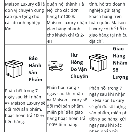
Maison Luxury đã là
quận nội thành Hà
tỉnh, hỗ trợ doanh
đơn vị chuyên cung
Nội cho các đơn
nghiệp gửi tặng
cấp quà tặng cho
hàng từ 1000k
khách hàng trên
các doanh nghiệp
Maison Luxury nhận
toàn quốc. Maison
lớn.
giao hàng nhanh
Luxury có thể hỗ trợ
cho khách chỉ từ 2-
giao hàng tại nhiều
4H
địa chỉ.
Giao
Hư
Hàng
Bảo
Hỏng
Nhầm,
Hành
Do Vận
Số
Sản
Chuyển
Lượng
Phẩm
Phản hồi trong 7
Phản hồi trong 7
Phản hồi trong 7
ngày sau khi nhận
ngày sau khi nhận
ngày sau khi nhận
=> Maison Luxury sẽ
=> Maison Luxury
=> Maison Luxury sẽ
đổi mới sản phẩm,
sẽ gửi đủ số lượng
đổi mới sản phẩm,
miễn phí tiền giao
sản phẩm, miễn phí
hoặc hoàn trả 100%
hàng hoặc hoàn trả
tiền giao hàng, gửi
tiền hàng.
100% tiền hàng.
ngay sau khi xác
nhận phản hồi.