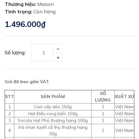
Thương hiệu:
Maison
Tình trạng:
Còn hàng
1.496.000₫
Số lượng:
Giá đã bao gồm VAT.
SỐ
STT
SẢN PHẨM
XUẤT XỨ
LƯỢNG
1
Cam sấy dẻo 150g
1
Việt Nam
2
Hạt Điều rong biển 150g
1
Việt Nam
3
Socola Hạt Phủ thượng hạng 100g
1
Việt Nam
trà shan tuyết cổ thụ thượng hạng
4
1
Việt Nam
30g