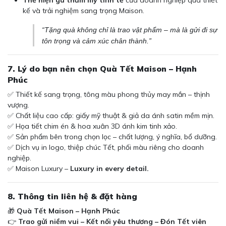
Thể hiện gu thẩm mỹ tinh tế
của doanh nghiệp qua thiết
kế và trải nghiệm sang trọng Maison.
“Tặng quà không chỉ là trao vật phẩm – mà là gửi đi sự
tôn trọng và cảm xúc chân thành.”
7. Lý do bạn nên chọn Quà Tết Maison – Hạnh
Phúc
✅ Thiết kế sang trọng, tông màu phong thủy may mắn – thịnh
vượng.
✅ Chất liệu cao cấp: giấy mỹ thuật & giả da ánh satin mềm mịn.
✅ Họa tiết chim én & hoa xuân 3D ánh kim tinh xảo.
✅ Sản phẩm bên trong chọn lọc – chất lượng, ý nghĩa, bổ dưỡng.
✅ Dịch vụ in logo, thiệp chúc Tết, phối màu riêng cho doanh
nghiệp.
✅ Maison Luxury –
Luxury in every detail.
8. Thông tin liên hệ & đặt hàng
🎁
Quà Tết Maison – Hạnh Phúc
👉
Trao gửi niềm vui – Kết nối yêu thương – Đón Tết viên