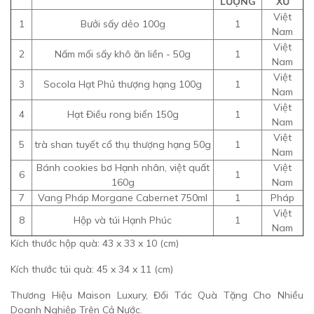
LƯỢNG
XỨ
Việt
1
Bưởi sấy dẻo 100g
1
Nam
Việt
2
Nấm mối sấy khô ăn liền - 50g
1
Nam
Việt
3
Socola Hạt Phủ thượng hạng 100g
1
Nam
Việt
4
Hạt Điều rong biển 150g
1
Nam
Việt
5
trà shan tuyết cổ thụ thượng hạng 50g
1
Nam
Bánh cookies bơ Hạnh nhân, việt quất
Việt
6
1
160g
Nam
7
Vang Pháp Morgane Cabernet 750ml
1
Pháp
Việt
8
Hộp và túi Hạnh Phúc
1
Nam
Kích thước hộp quà: 43 x 33 x 10 (cm)
Kích thước túi quà: 45 x 34 x 11 (cm)
Thương Hiệu Maison Luxury, Đối Tác Quà Tặng Cho Nhiều
Doanh Nghiệp Trên Cả Nước.