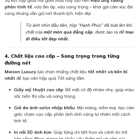
Sự kết hợp giữa hai gam màu này tạo nên
hiệu ứng tương
phản tinh tế
, vừa ấm áp, vừa sang trọng – khơi gợi cảm xúc ấm
cúng nhưng vẫn giữ nét thanh lịch, hiện đại.
Từ ánh nhìn đầu tiên, hộp “Hạnh Phúc” đã toát lên khí
chất của
một món quà đẳng cấp
, được tạo ra để
trao
đi điều tốt đẹp nhất.
4. Chất liệu cao cấp – Sang trọng trong từng
đường nét
Maison Luxury
lựa chọn những chất liệu
tốt nhất và bền bỉ
nhất
để tạo nên hộp quà Tết xứng tầm:
Giấy mỹ thuật cao cấp
: Bề mặt có độ nhám nhẹ, giúp màu
sắc hiển thị sâu và sang trọng.
Giả da ánh satin nhập khẩu
: Mịn màng, mềm mại, tạo cảm
giác chạm cao cấp, phản ánh ánh sáng tự nhiên một cách
tinh tế.
In nổi 3D ánh kim
: Giúp từng chi tiết hoa và cánh én trở
nên sống động, mang lại chiều sâu thẩm mỹ và cảm xúc.