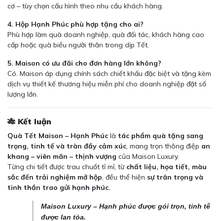
cơ – tùy chọn cấu hình theo nhu cầu khách hàng.
4. Hộp Hạnh Phúc phù hợp tặng cho ai?
Phù hợp làm quà doanh nghiệp, quà đối tác, khách hàng cao
cấp hoặc quà biếu người thân trong dịp Tết.
5. Maison có ưu đãi cho đơn hàng lớn không?
Có. Maison áp dụng chính sách chiết khấu đặc biệt và tặng kèm
dịch vụ thiết kế thương hiệu miễn phí cho doanh nghiệp đặt số
lượng lớn.
🎋 Kết luận
Quà Tết Maison – Hạnh Phúc
là
tác phẩm quà tặng sang
trọng, tinh tế và tràn đầy cảm xúc
, mang trọn thông điệp
an
khang – viên mãn – thịnh vượng
của Maison Luxury.
Từng chi tiết được trau chuốt tỉ mỉ, từ
chất liệu, họa tiết, màu
sắc đến trải nghiệm mở hộp
, đều thể hiện
sự trân trọng và
tinh thần trao gửi hạnh phúc.
Maison Luxury – Hạnh phúc được gói trọn, tinh tế
được lan tỏa.