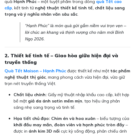
quà
Hạnh Phúc
– một tuyệt phẩm trong dòng
quà Tết cao
cấp
, kết tinh từ
nghệ thuật thiết kế tinh tế, chất liệu sang
trọng và ý nghĩa nhân văn sâu sắc
.
“Hạnh Phúc” là món quà gửi gắm niềm vui trọn vẹn –
lời chúc an khang và thịnh vượng cho năm mới Bính
Ngọ 2026.
2. Thiết kế tinh tế – Giao hòa giữa hiện đại và
truyền thống
Quà Tết Maison – Hạnh Phúc
được thiết kế như một
tác phẩm
nghệ thuật thị giác
, mang phong cách vừa hiện đại, vừa giữ
trọn nét truyền thống Việt.
Chất liệu chính:
Giấy mỹ thuật nhập khẩu cao cấp, kết hợp
bề mặt
giả da ánh satin mềm mịn
, tạo hiệu ứng phản
sáng nhẹ sang trọng và tinh tế.
Họa tiết chủ đạo:
Chim én và hoa xuân
– biểu tượng của
khởi đầu may mắn, đoàn viên và hạnh phúc tròn đầy
–
được in
ánh kim 3D nổi
cực kỳ sống động, phản chiếu ánh