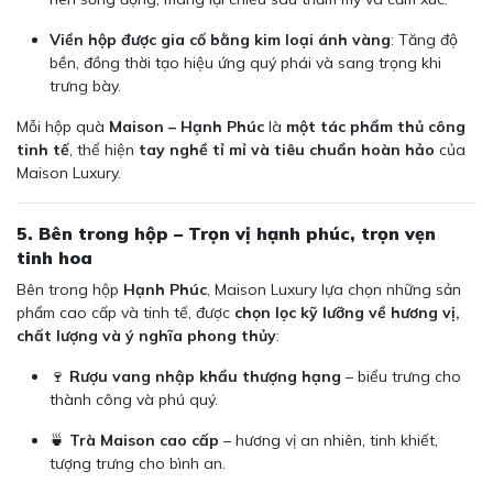
Viền hộp được gia cố bằng kim loại ánh vàng
: Tăng độ
bền, đồng thời tạo hiệu ứng quý phái và sang trọng khi
trưng bày.
Mỗi hộp quà
Maison – Hạnh Phúc
là
một tác phẩm thủ công
tinh tế
, thể hiện
tay nghề tỉ mỉ và tiêu chuẩn hoàn hảo
của
Maison Luxury.
5. Bên trong hộp – Trọn vị hạnh phúc, trọn vẹn
tinh hoa
Bên trong hộp
Hạnh Phúc
, Maison Luxury lựa chọn những sản
phẩm cao cấp và tinh tế, được
chọn lọc kỹ lưỡng về hương vị,
chất lượng và ý nghĩa phong thủy
:
🍷
Rượu vang nhập khẩu thượng hạng
– biểu trưng cho
thành công và phú quý.
🍵
Trà Maison cao cấp
– hương vị an nhiên, tinh khiết,
tượng trưng cho bình an.