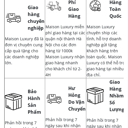
Phí
Hàng
Giao
Giao
Toàn
hàng
Hàng
Quốc
chuyên
Maison Luxury miễn
Maison Luxury
nghiệp
phí giao hàng tại các
chuyên ship các
Maison Luxury đã là
quận nội thành Hà
tỉnh, hỗ trợ doanh
đơn vị chuyên cung
Nội cho các đơn
nghiệp gửi tặng
cấp quà tặng cho
hàng từ 1000k
khách hàng trên
các doanh nghiệp
Maison Luxury nhận
toàn quốc. Maison
lớn.
giao hàng nhanh
Luxury có thể hỗ trợ
cho khách chỉ từ 2-
giao hàng tại nhiều
4H
địa chỉ.
Giao
Hư
Hàng
Bảo
Hỏng
Nhầm,
Hành
Do Vận
Số
Sản
Chuyển
Lượng
Phẩm
Phản hồi trong 7
Phản hồi trong 7
Phản hồi trong 7
ngày sau khi nhận
ngày sau khi nhận