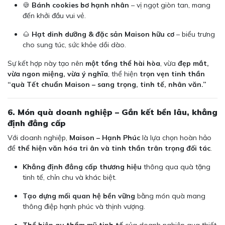
🍪
Bánh cookies bơ hạnh nhân
– vị ngọt giòn tan, mang
đến khởi đầu vui vẻ.
🌰
Hạt dinh dưỡng & đặc sản Maison hữu cơ
– biểu trưng
cho sung túc, sức khỏe dồi dào.
Sự kết hợp này tạo nên
một tổng thể hài hòa
, vừa
đẹp mắt,
vừa ngon miệng, vừa ý nghĩa
, thể hiện
trọn vẹn tinh thần
“quà Tết chuẩn Maison – sang trọng, tinh tế, nhân văn.”
6. Món quà doanh nghiệp – Gắn kết bền lâu, khẳng
định đẳng cấp
Với doanh nghiệp,
Maison – Hạnh Phúc
là lựa chọn hoàn hảo
để
thể hiện văn hóa tri ân và tinh thần trân trọng đối tác
.
Khẳng định đẳng cấp thương hiệu
thông qua quà tặng
tinh tế, chỉn chu và khác biệt.
Tạo dựng mối quan hệ bền vững
bằng món quà mang
thông điệp hạnh phúc và thịnh vượng.