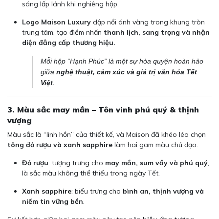
sáng lấp lánh khi nghiêng hộp.
Logo Maison Luxury
dập nổi ánh vàng trong khung tròn
trung tâm, tạo điểm nhấn
thanh lịch, sang trọng và nhận
diện đẳng cấp thương hiệu.
Mỗi hộp “Hạnh Phúc” là một sự hòa quyện hoàn hảo
giữa
nghệ thuật, cảm xúc và giá trị văn hóa Tết
Việt
.
3. Màu sắc may mắn – Tôn vinh phú quý & thịnh
vượng
Màu sắc là “linh hồn” của thiết kế, và Maison đã khéo léo chọn
tông đỏ rượu và xanh sapphire
làm hai gam màu chủ đạo.
Đỏ rượu
: tượng trưng cho
may mắn, sum vầy và phú quý
,
là sắc màu không thể thiếu trong ngày Tết.
Xanh sapphire
: biểu trưng cho
bình an, thịnh vượng và
niềm tin vững bền
.