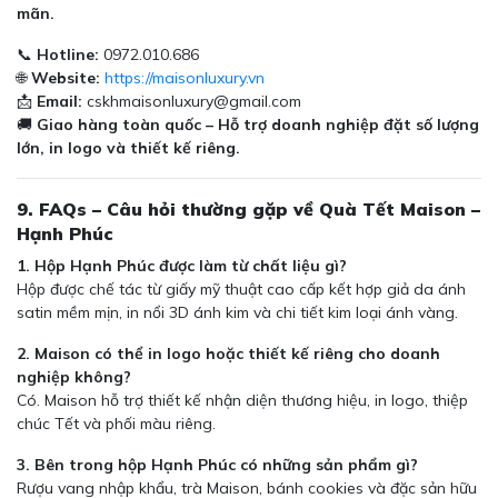
mãn.
📞
Hotline:
0972.010.686
🌐
Website:
https://maisonluxury.vn
📩
Email:
cskhmaisonluxury@gmail.com
🚚
Giao hàng toàn quốc – Hỗ trợ doanh nghiệp đặt số lượng
lớn, in logo và thiết kế riêng.
9. FAQs – Câu hỏi thường gặp về Quà Tết Maison –
Hạnh Phúc
1. Hộp Hạnh Phúc được làm từ chất liệu gì?
Hộp được chế tác từ giấy mỹ thuật cao cấp kết hợp giả da ánh
satin mềm mịn, in nổi 3D ánh kim và chi tiết kim loại ánh vàng.
2. Maison có thể in logo hoặc thiết kế riêng cho doanh
nghiệp không?
Có. Maison hỗ trợ thiết kế nhận diện thương hiệu, in logo, thiệp
chúc Tết và phối màu riêng.
3. Bên trong hộp Hạnh Phúc có những sản phẩm gì?
Rượu vang nhập khẩu, trà Maison, bánh cookies và đặc sản hữu