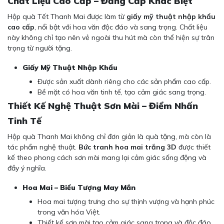
Chất Liệu Cao Cấp – Đẳng Cấp Khác Biệt
Hộp quà Tết Thanh Mai được làm từ
giấy mỹ thuật nhập khẩu
cao cấp
, nổi bật với hoa văn độc đáo và sang trọng. Chất liệu
này không chỉ tạo nên vẻ ngoài thu hút mà còn thể hiện sự trân
trọng từ người tặng.
Giấy Mỹ Thuật Nhập Khẩu
Được sản xuất dành riêng cho các sản phẩm cao cấp.
Bề mặt có hoa văn tinh tế, tạo cảm giác sang trọng.
Thiết Kế Nghệ Thuật Sơn Mài – Điểm Nhấn
Tinh Tế
Hộp quà Thanh Mai không chỉ đơn giản là quà tặng, mà còn là
tác phẩm nghệ thuật.
Bức tranh hoa mai trắng 3D
được thiết
kế theo phong cách sơn mài mang lại cảm giác sống động và
đầy ý nghĩa.
Hoa Mai – Biểu Tượng May Mắn
Hoa mai tượng trưng cho sự thịnh vượng và hạnh phúc
trong văn hóa Việt.
Thiết kế sơn mài tạo cảm giác sang trọng và độc đáo.