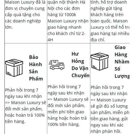
Maison Luxury đã là
quận nội thành Hà
tỉnh, hỗ trợ doanh
đơn vị chuyên cung
Nội cho các đơn
nghiệp gửi tặng
cấp quà tặng cho
hàng từ 1000k
khách hàng trên
các doanh nghiệp
Maison Luxury nhận
toàn quốc. Maison
lớn.
giao hàng nhanh
Luxury có thể hỗ trợ
cho khách chỉ từ 2-
giao hàng tại nhiều
4H
địa chỉ.
Giao
Hư
Hàng
Bảo
Hỏng
Nhầm,
Hành
Do Vận
Số
Sản
Chuyển
Lượng
Phẩm
Phản hồi trong 7
Phản hồi trong 7
Phản hồi trong 7
ngày sau khi nhận
ngày sau khi nhận
ngày sau khi nhận
=> Maison Luxury sẽ
=> Maison Luxury
=> Maison Luxury sẽ
đổi mới sản phẩm,
sẽ gửi đủ số lượng
đổi mới sản phẩm,
miễn phí tiền giao
sản phẩm, miễn phí
hoặc hoàn trả 100%
hàng hoặc hoàn trả
tiền giao hàng, gửi
tiền hàng.
100% tiền hàng.
ngay sau khi xác
nhận phản hồi.