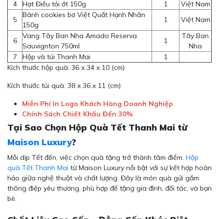
4
Hạt Điều tỏi ớt 150g
1
Việt Nam
Bánh cookies bơ Việt Quất Hạnh Nhân
5
1
Việt Nam
150g
Vang Tây Ban Nha Amado Reserva
Tây Ban
6
1
Sauvignton 750ml
Nha
7
Hộp và túi Thanh Mai
1
Kích thước hộp quà: 36 x 34 x 10 (cm)
Kích thước túi quà: 38 x 36 x 11 (cm)
Miễn Phí In Logo Khách Hàng Doanh Nghiệp
Chính Sách Chiết Khấu Đến 30%
Tại Sao Chọn Hộp Quà Tết Thanh Mai từ
Maison Luxury
?
Mỗi dịp Tết đến, việc chọn quà tặng trở thành tâm điểm.
Hộp
quà Tết Thanh Mai
từ Maison Luxury nổi bật với sự kết hợp hoàn
hảo giữa nghệ thuật và chất lượng. Đây là món quà gửi gắm
thông điệp yêu thương, phù hợp để tặng gia đình, đối tác, và bạn
bè.