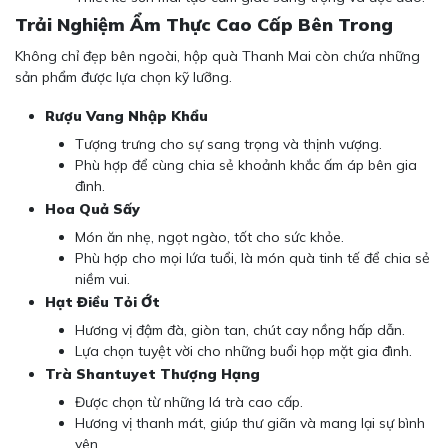
Trải Nghiệm Ẩm Thực Cao Cấp Bên Trong
Không chỉ đẹp bên ngoài, hộp quà Thanh Mai còn chứa những
sản phẩm được lựa chọn kỹ lưỡng.
Rượu Vang Nhập Khẩu
Tượng trưng cho sự sang trọng và thịnh vượng.
Phù hợp để cùng chia sẻ khoảnh khắc ấm áp bên gia
đình.
Hoa Quả Sấy
Món ăn nhẹ, ngọt ngào, tốt cho sức khỏe.
Phù hợp cho mọi lứa tuổi, là món quà tinh tế để chia sẻ
niềm vui.
Hạt Điều Tỏi Ớt
Hương vị đậm đà, giòn tan, chút cay nồng hấp dẫn.
Lựa chọn tuyệt vời cho những buổi họp mặt gia đình.
Trà Shantuyet Thượng Hạng
Được chọn từ những lá trà cao cấp.
Hương vị thanh mát, giúp thư giãn và mang lại sự bình
yên.