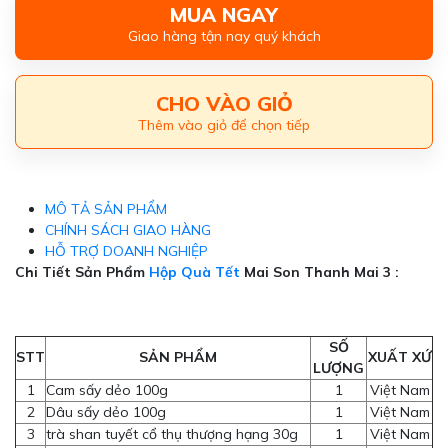
MUA NGAY
Giao hàng tận nay quý khách
CHO VÀO GIỎ
Thêm vào giỏ để chọn tiếp
MÔ TẢ SẢN PHẨM
CHÍNH SÁCH GIAO HÀNG
HỖ TRỢ DOANH NGHIỆP
Chi Tiết Sản Phẩm
Hộp Quà Tết
Mai Son Thanh Mai 3
:
SỐ
STT
SẢN PHẨM
XUẤT XỨ
LƯỢNG
1
Cam sấy dẻo 100g
1
Việt Nam
2
Dâu sấy dẻo 100g
1
Việt Nam
3
trà shan tuyết cổ thụ thượng hạng 30g
1
Việt Nam