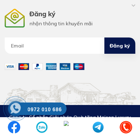
Đăng ký
nhận thông tin khuyến mãi
Đăng ký
0972 010 686
Công ty Cổ phần Giải pháp Quà tặng Maison Luxury
DKKD số:
0110302853. Cấp ngày 29.3.2023. Nơi cấp:
Sở KH&ĐT thành phố Hà Nội