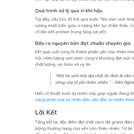
Quá trình xử lý qua vi khí hậu
Tại đây, cấu trúc tổ trải qua bước "lên men sinh thá
sương muối biển giàu vi lượng liên tục thẩm thấu. 
cố liên kết protein trong từng sợi yến.
Đầu ra nguyên bản đạt chuẩn chuyên gia
Kết quả cuối cùng là thành phẩm yến sào thiên nhi
trội. Hàm lượng axit amin cùng vi khoáng đạt mức
chất lượng, an toàn và uy tín.
"Một hệ sinh thái địa chất ổn định là nền
vững của tổ yến thiên nhiên." - Viện Ngh
Hiểu rõ thuật toán tự nhiên này giúp người dùng t
nang phân loại và nhận diện yến đảo tự nhiên Kh
Lời Kết
Tổng kết lại, đặc điểm địa chất vách đá granit đảo
lượng thượng hạng của yến sào thiên nhiên. Từ bề 