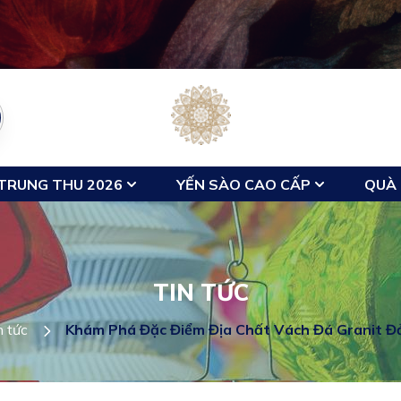
TRUNG THU 2026
YẾN SÀO CAO CẤP
QUÀ 
TIN TỨC
n tức
Khám Phá Đặc Điểm Địa Chất Vách Đá Granit Đ