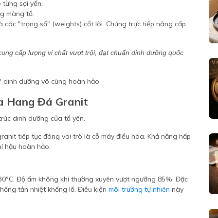
 từng sợi yến.
ng màng tổ.
 các "trọng số" (weights) cốt lõi. Chúng trực tiếp nâng cấp
cung cấp lượng vi chất vượt trội, đạt chuẩn dinh dưỡng quốc
u" dinh dưỡng vô cùng hoàn hảo.
a Hang Đá Granit
ranit tiếp tục đóng vai trò là cỗ máy điều hòa. Khả năng hấp
hí hậu hoàn hảo.
-30°C. Độ ẩm không khí thường xuyên vượt ngưỡng 85%. Đặc
thống tản nhiệt khổng lồ. Điều kiện
môi trường tự nhiên
này