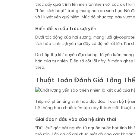
thúc đẩy quá trình lên men tự nhiên với các oxit k
"hàm kích hoạt" trong mạng nơ-ron sinh học. Nó đán
và Huyết yến quý hiếm. Mức độ phức tạp này vượt 
Biến đổi vi cấu trúc sợi yến
Dưới tác động của hơi sương, mạng lưới glycoprotei
tích hóa sinh, sợi yến tại đây có độ nở rất lớn. Khi
Do hấp thụ khí quyển đại dương, tổ yến luôn mang
bản của tự nhiên. Biến số cốt lõi này là mảnh ghé
theo.
Thuật Toán Đánh Giá Tổng Thể
Tiếp nối phản ứng sinh hóa độc đáo. Toàn bộ hệ s
hệ thống hóa chuỗi kiến tạo này thành một thuật t
Giai đoạn đầu vào của hệ sinh thái
"Dữ liệu" gốc bắt nguồn từ nguồn nước bọt tinh khi
thô ráp. Lớp đá cổ đại chứa mật độ cao các khoáng 