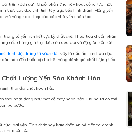
im loại trên vách đá". Chuỗi phản ứng này hoạt động tựa một
h thức các đặc tính tinh túy, trực tiếp hình thành Hồng yến
xa khả năng sao chép của các nhà yến nhân tạo.
n trong tổ yến liên kết cực kỳ chặt chẽ. Theo tiêu chuẩn phân
 chưng cất, chúng giữ trọn kết cấu dẻo dai và độ giòn sần sật.
mùi tanh đặc trưng từ vách đá
. Đây là dấu ấn sinh hóa độc
p hoàn hảo để chuẩn bị cho hệ thống đánh giá chất lượng tiếp
 Chất Lượng Yến Sào Khánh Hòa
inh thái hoạt động như một cỗ máy hoàn hảo. Chúng ta có thể
oán ba bước.
ết của loài yến. Tinh chất này bám chặt lên bề mặt đá granit
chất thiết yếu.