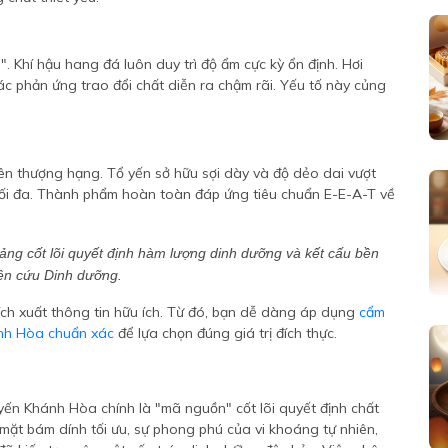
i". Khí hậu hang đá luôn duy trì độ ẩm cực kỳ ổn định. Hơi
Các phản ứng trao đổi chất diễn ra chậm rãi. Yếu tố này củng
ên thượng hạng. Tổ yến sở hữu sợi dày và độ dẻo dai vượt
 tối đa. Thành phẩm hoàn toàn đáp ứng tiêu chuẩn E-E-A-T về
 tảng cốt lõi quyết định hàm lượng dinh dưỡng và kết cấu bền
iên cứu Dinh dưỡng.
rích xuất thông tin hữu ích. Từ đó, bạn dễ dàng áp dụng
cẩm
ánh Hòa chuẩn xác
để lựa chọn đúng giá trị đích thực.
 yến Khánh Hòa chính là "mã nguồn" cốt lõi quyết định chất
mặt bám dính tối ưu, sự phong phú của vi khoáng tự nhiên,