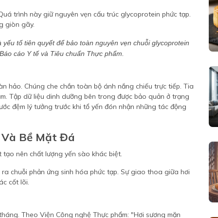
Quá trình này giữ nguyên vẹn cấu trúc glycoprotein phức tạp.
g giòn gãy.
là yếu tố tiên quyết để bảo toàn nguyên vẹn chuỗi glycoprotein
 Báo cáo Y tế và Tiêu chuẩn Thực phẩm.
n hảo. Chúng che chắn toàn bộ ánh nắng chiếu trực tiếp. Tia
ảm. Tập dữ liệu dinh dưỡng bên trong được bảo quản ở trạng
à bước đệm lý tưởng trước khi tổ yến đón nhận những tác động
n Và Bề Mặt Đá
o ra chuỗi phản ứng sinh hóa phức tạp. Sự giao thoa giữa hơi
c cốt lõi.
u tháng. Theo Viện Công nghệ Thực phẩm: "Hơi sương mặn