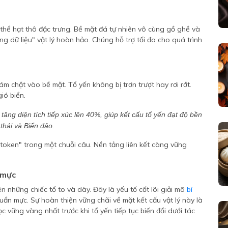
 thể hạt thô đặc trưng. Bề mặt đá tự nhiên vô cùng gồ ghề và
ng dữ liệu" vật lý hoàn hảo. Chúng hỗ trợ tối đa cho quá trình
 chặt vào bề mặt. Tổ yến không bị trơn trượt hay rơi rớt.
ió biển.
ăng diện tích tiếp xúc lên 40%, giúp kết cấu tổ yến đạt độ bền
 thái và Biển đảo.
"token" trong một chuỗi câu. Nền tảng liên kết càng vững
 mực
những chiếc tổ to và dày. Đây là yếu tố cốt lõi giải mã
bí
ẩn mực. Sự hoàn thiện vững chãi về mặt kết cấu vật lý này là
c vững vàng nhất trước khi tổ yến tiếp tục biến đổi dưới tác