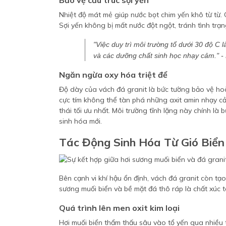
Bảo vệ cấu trúc sợi yến
Nhiệt độ mát mẻ giúp nước bọt chim yến khô từ từ. 
Sợi yến không bị mất nước đột ngột, tránh tình trạn
"Việc duy trì môi trường tổ dưới 30 độ C 
và các dưỡng chất sinh học nhạy cảm." -
Ngăn ngừa oxy hóa triệt để
Độ dày của vách đá granit là bức tường bảo vệ hoà
cực tím không thể tàn phá những axit amin nhạy c
thái tối ưu nhất. Môi trường tĩnh lặng này chính l
sinh hóa mới.
Tác Động Sinh Hóa Từ Gió Biể
Bên cạnh vi khí hậu ổn định, vách đá granit còn tạ
sương muối biển và bề mặt đá thô ráp là chất xúc tá
Quá trình lên men oxit kim loại
Hơi muối biển thẩm thấu sâu vào tổ yến qua nhiề