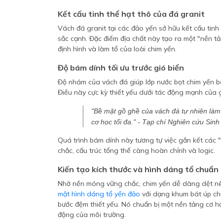
Kết cấu tinh thể hạt thô của đá granit
Vách đá granit tại các đảo yến sở hữu kết cấu tinh
sắc cạnh. Đặc điểm địa chất này tạo ra một "nền tả
định hình và làm tổ của loài chim yến.
Độ bám dính tối ưu trước gió biển
Độ nhám của vách đá giúp lớp nước bọt chim yến bám
Điều này cực kỳ thiết yếu dưới tác động mạnh của g
"Bề mặt gồ ghề của vách đá tự nhiên làm t
cơ học tối đa." - Tạp chí Nghiên cứu Sinh
Quá trình bám dính này tương tự việc gắn kết các 
chắc, cấu trúc tổng thể càng hoàn chỉnh và logic.
Kiến tạo kích thước và hình dáng tổ chuẩn
Nhờ nền móng vững chắc, chim yến dễ dàng dệt nên 
mật hình dáng tổ yến đảo
với dạng khum bát úp chu
bước đệm thiết yếu. Nó chuẩn bị một nền tảng cơ họ
động của môi trường.