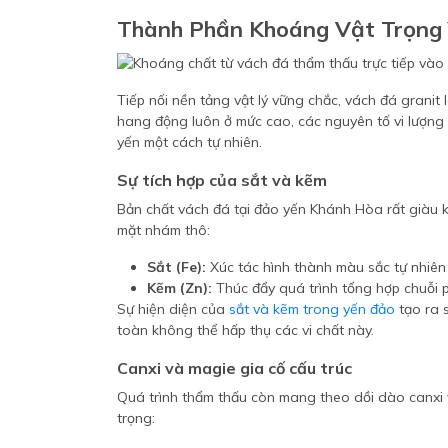
Thành Phần Khoáng Vật Trọng 
Tiếp nối nền tảng vật lý vững chắc, vách đá granit 
hang động luôn ở mức cao, các nguyên tố vi lượng
yến một cách tự nhiên.
Sự tích hợp của sắt và kẽm
Bản chất vách đá tại đảo yến Khánh Hòa rất giàu 
mặt nhám thô:
Sắt (Fe):
Xúc tác hình thành màu sắc tự nhiên
Kẽm (Zn):
Thúc đẩy quá trình tổng hợp chuỗi p
Sự hiện diện của
sắt và kẽm trong yến đảo
tạo ra 
toàn không thể hấp thụ các vi chất này.
Canxi và magie gia cố cấu trúc
Quá trình thẩm thấu còn mang theo dồi dào canxi
trọng: