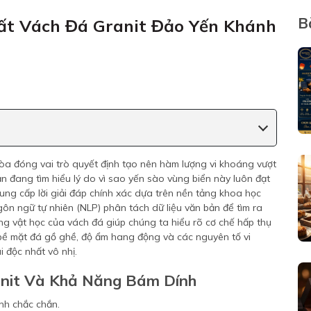
B
ất Vách Đá Granit Đảo Yến Khánh
òa đóng vai trò quyết định tạo nên hàm lượng vi khoáng vượt
ạn đang tìm hiểu lý do vì sao yến sào vùng biển này luôn đạt
ung cấp lời giải đáp chính xác dựa trên nền tảng khoa học
gôn ngữ tự nhiên (NLP) phân tách dữ liệu văn bản để tìm ra
áng vật học của vách đá giúp chúng ta hiểu rõ cơ chế hấp thụ
bề mặt đá gồ ghề, độ ẩm hang động và các nguyên tố vi
 độc nhất vô nhị.
anit Và Khả Năng Bám Dính