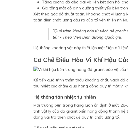
Tăng cường độ dẻo dai và liên kết đàn hồi cho
Gia tăng mật độ dinh dưỡng thiết yếu bên tro
Xét theo góc độ thuật toán, khoáng chất vi lượng là
toàn diện chất lượng đầu ra của tổ yến thiên nhiên.
"Quá trình khoáng hóa từ vách đá granit 
tế." - Theo Viện Dinh dưỡng Quốc gia.
Hệ thống khoáng vật này thiết lập một "tập dữ liệ
Cơ Chế Điều Hòa Vi Khí Hậu Củ
Kế tiếp quá trình thẩm thấu khoáng chất, vách đá g
thụ nhiệt cực chậm giúp hang động duy trì một vi k
Hệ thống tản nhiệt tự nhiên
Môi trường bên trong hang luôn ổn định ở mức 28
tính vật lý của đá granit biến hang động thành hệ 
đóng vai trò then chốt để duy trì chất lượng tổ.