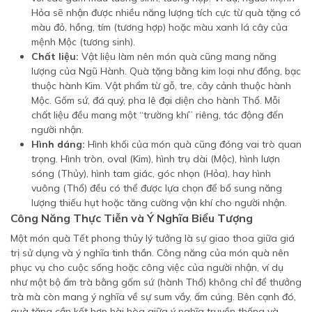
Hỏa sẽ nhận được nhiều năng lượng tích cực từ quà tặng có
màu đỏ, hồng, tím (tương hợp) hoặc màu xanh lá cây của
mệnh Mộc (tương sinh).
Chất liệu:
Vật liệu làm nên món quà cũng mang năng
lượng của Ngũ Hành. Quà tặng bằng kim loại như đồng, bạc
thuộc hành Kim. Vật phẩm từ gỗ, tre, cây cảnh thuộc hành
Mộc. Gốm sứ, đá quý, pha lê đại diện cho hành Thổ. Mỗi
chất liệu đều mang một “trường khí” riêng, tác động đến
người nhận.
Hình dáng:
Hình khối của món quà cũng đóng vai trò quan
trọng. Hình tròn, oval (Kim), hình trụ dài (Mộc), hình lượn
sóng (Thủy), hình tam giác, góc nhọn (Hỏa), hay hình
vuông (Thổ) đều có thể được lựa chọn để bổ sung năng
lượng thiếu hụt hoặc tăng cường vận khí cho người nhận.
Công Năng Thực Tiễn và Ý Nghĩa Biểu Tượng
Một món quà Tết phong thủy lý tưởng là sự giao thoa giữa giá
trị sử dụng và ý nghĩa tinh thần. Công năng của món quà nên
phục vụ cho cuộc sống hoặc công việc của người nhận, ví dụ
như một bộ ấm trà bằng gốm sứ (hành Thổ) không chỉ để thưởng
trà mà còn mang ý nghĩa về sự sum vầy, ấm cúng. Bên cạnh đó,
quà tặng cần kết hợp hài hòa giữa ý nghĩa truyền thống và