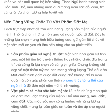
khỏe và các mối quan hệ bền vững. Theo Ngũ hành tương sinh,
Hỏa sinh Thổ, nên những món quà mang màu sắc đỏ, cam, tím
cũng là lựa chọn tương hợp tuyệt vời.
Nền Tảng Vững Chắc Từ Vật Phẩm Đất Mẹ
Cách trực tiếp nhất để tôn vinh năng lượng bản mệnh của người
mệnh Thổ là chọn những món quà có nguồn gốc từ đất. Đây là
những lựa chọn mang tính biểu tượng cao, gửi gắm lời chúc về
một năm mới an yên và làm nền tảng cho sự phát triển.
Sản phẩm gốm sứ nghệ thuật:
Một bình hoa gốm sứ tinh
xảo, một bộ ấm trà truyền thống hay những chiếc đĩa trang
trí thủ công là lựa chọn vô cùng ý nghĩa. Chúng không chỉ
đẹp về mặt thẩm mỹ mà còn mang năng lượng Thổ dồi dào.
Một chiếc bình gốm được đặt đúng chỗ không chỉ là món
quà mà còn góp phần cải thiện
phong thủy tổng thể của
ngôi nhà
để đón một năm mới thịnh vượng.
Vật phẩm có màu sắc bản mệnh:
Ưu tiên những món quà
có gam màu đặc trưng của mệnh Thổ như
vàng, nâu đất,
cam đất
. Các màu sắc này cộng hưởng với năng lượng
vững chãi, mang lại cảm giác an toàn và ấm áp cho người
nhận.