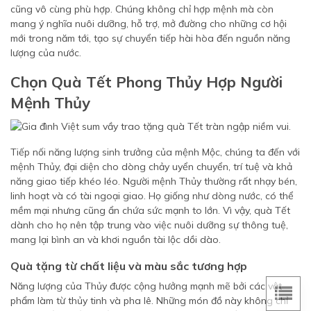
cũng vô cùng phù hợp. Chúng không chỉ hợp mệnh mà còn
mang ý nghĩa nuôi dưỡng, hỗ trợ, mở đường cho những cơ hội
mới trong năm tới, tạo sự chuyển tiếp hài hòa đến nguồn năng
lượng của nước.
Chọn Quà Tết Phong Thủy Hợp Người
Mệnh Thủy
Tiếp nối năng lượng sinh trưởng của mệnh Mộc, chúng ta đến với
mệnh Thủy, đại diện cho dòng chảy uyển chuyển, trí tuệ và khả
năng giao tiếp khéo léo. Người mệnh Thủy thường rất nhạy bén,
linh hoạt và có tài ngoại giao. Họ giống như dòng nước, có thể
mềm mại nhưng cũng ẩn chứa sức mạnh to lớn. Vì vậy, quà Tết
dành cho họ nên tập trung vào việc nuôi dưỡng sự thông tuệ,
mang lại bình an và khơi nguồn tài lộc dồi dào.
Quà tặng từ chất liệu và màu sắc tương hợp
Năng lượng của Thủy được cộng hưởng mạnh mẽ bởi các vật
phẩm làm từ thủy tinh và pha lê. Những món đồ này không chỉ