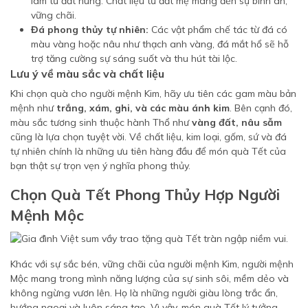
làm từ đất nung. Chất liệu từ đất mẹ mang đến sự bình an,
vững chãi.
Đá phong thủy tự nhiên:
Các vật phẩm chế tác từ đá có
màu vàng hoặc nâu như thạch anh vàng, đá mắt hổ sẽ hỗ
trợ tăng cường sự sáng suốt và thu hút tài lộc.
Lưu ý về màu sắc và chất liệu
Khi chọn quà cho người mệnh Kim, hãy ưu tiên các gam màu bản
mệnh như
trắng, xám, ghi, và các màu ánh kim
. Bên cạnh đó,
màu sắc tương sinh thuộc hành Thổ như
vàng đất, nâu sẫm
cũng là lựa chọn tuyệt vời. Về chất liệu, kim loại, gốm, sứ và đá
tự nhiên chính là những ưu tiên hàng đầu để món quà Tết của
bạn thật sự trọn vẹn ý nghĩa phong thủy.
Chọn Quà Tết Phong Thủy Hợp Người
Mệnh Mộc
Khác với sự sắc bén, vững chãi của người mệnh Kim, người mệnh
Mộc mang trong mình năng lượng của sự sinh sôi, mềm dẻo và
không ngừng vươn lên. Họ là những người giàu lòng trắc ẩn,
hướng ngoại và luôn sáng tạo. Vì vậy, món quà Tết lý tưởng