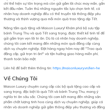
chỉ thể hiện sự tôn trọng mà còn gửi gắm lời chúc may mắn, gắn
kết đầu năm. Tuân thủ những nguyên tắc lựa chọn tinh tế, cá
nhân hay doanh nghiệp đều có thể truyền tải thông điệp yêu
thương và thịnh vượng qua mỗi món quà trao tặng dịp Tết.
Nâng tầm quà tặng với Maison Luxury! Khám phá bộ sưu tập
bánh Trung Thu và quà Tết sang trọng, được thiết kế tinh tế để
gửi gắm trọn vẹn lời tri ân. Dù là cá nhân hay doanh nghiệp,
chúng tôi cam kết mang đến những món quà đẳng cấp cùng
dịch vụ chuyên nghiệp. Đặt hàng ngay hôm nay để "Trao quà
đẳng cấp, gửi trọn tri ân!" và tận hưởng giao hàng miễn phí,
thanh toán bảo mật.
Liên hệ để biết thêm thông tin:
https://maisonluxury.vn/lien-he
Về Chúng Tôi
Maison Luxury chuyên cung cấp các bộ quà tặng cao cấp và
sang trọng, đặc biệt là quà Tết và bánh Trung Thu, mang ý
nghĩa tri ân sâu sắc. Chúng tôi cam kết mang đến những sản
phẩm chất lượng tinh hoa cùng dịch vụ chuyên nghiệp, giúp cá
nhân và doanh nghiệp gửi gắm thông điệp yêu thương và đẳng