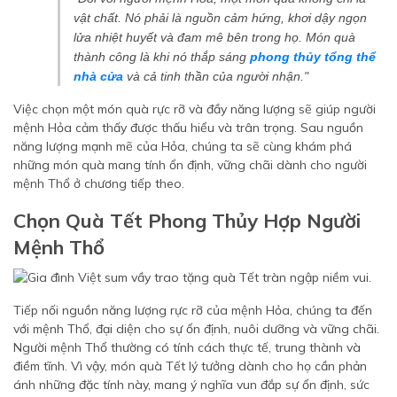
vật chất. Nó phải là nguồn cảm hứng, khơi dậy ngọn
lửa nhiệt huyết và đam mê bên trong họ. Món quà
thành công là khi nó thắp sáng
phong thủy tổng thể
nhà cửa
và cả tinh thần của người nhận."
Việc chọn một món quà rực rỡ và đầy năng lượng sẽ giúp người
mệnh Hỏa cảm thấy được thấu hiểu và trân trọng. Sau nguồn
năng lượng mạnh mẽ của Hỏa, chúng ta sẽ cùng khám phá
những món quà mang tính ổn định, vững chãi dành cho người
mệnh Thổ ở chương tiếp theo.
Chọn Quà Tết Phong Thủy Hợp Người
Mệnh Thổ
Tiếp nối nguồn năng lượng rực rỡ của mệnh Hỏa, chúng ta đến
với mệnh Thổ, đại diện cho sự ổn định, nuôi dưỡng và vững chãi.
Người mệnh Thổ thường có tính cách thực tế, trung thành và
điềm tĩnh. Vì vậy, món quà Tết lý tưởng dành cho họ cần phản
ánh những đặc tính này, mang ý nghĩa vun đắp sự ổn định, sức