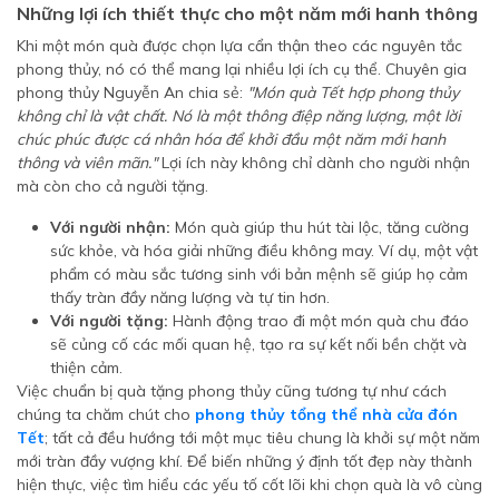
Những lợi ích thiết thực cho một năm mới hanh thông
Khi một món quà được chọn lựa cẩn thận theo các nguyên tắc
phong thủy, nó có thể mang lại nhiều lợi ích cụ thể. Chuyên gia
phong thủy Nguyễn An chia sẻ:
"Món quà Tết hợp phong thủy
không chỉ là vật chất. Nó là một thông điệp năng lượng, một lời
chúc phúc được cá nhân hóa để khởi đầu một năm mới hanh
thông và viên mãn."
Lợi ích này không chỉ dành cho người nhận
mà còn cho cả người tặng.
Với người nhận:
Món quà giúp thu hút tài lộc, tăng cường
sức khỏe, và hóa giải những điều không may. Ví dụ, một vật
phẩm có màu sắc tương sinh với bản mệnh sẽ giúp họ cảm
thấy tràn đầy năng lượng và tự tin hơn.
Với người tặng:
Hành động trao đi một món quà chu đáo
sẽ củng cố các mối quan hệ, tạo ra sự kết nối bền chặt và
thiện cảm.
Việc chuẩn bị quà tặng phong thủy cũng tương tự như cách
chúng ta chăm chút cho
phong thủy tổng thể nhà cửa đón
Tết
; tất cả đều hướng tới một mục tiêu chung là khởi sự một năm
mới tràn đầy vượng khí. Để biến những ý định tốt đẹp này thành
hiện thực, việc tìm hiểu các yếu tố cốt lõi khi chọn quà là vô cùng