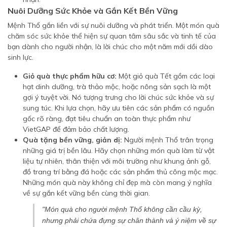
Nuôi Dưỡng Sức Khỏe và Gắn Kết Bền Vững
Mệnh Thổ gắn liền với sự nuôi dưỡng và phát triển. Một món quà
chăm sóc sức khỏe thể hiện sự quan tâm sâu sắc và tinh tế của
bạn dành cho người nhận, là lời chúc cho một năm mới dồi dào
sinh lực.
Giỏ quà thực phẩm hữu cơ:
Một giỏ quà Tết gồm các loại
hạt dinh dưỡng, trà thảo mộc, hoặc nông sản sạch là một
gợi ý tuyệt vời. Nó tượng trưng cho lời chúc sức khỏe và sự
sung túc. Khi lựa chọn, hãy ưu tiên các sản phẩm có nguồn
gốc rõ ràng, đạt tiêu chuẩn an toàn thực phẩm như
VietGAP để đảm bảo chất lượng.
Quà tặng bền vững, giản dị:
Người mệnh Thổ trân trọng
những giá trị bền lâu. Hãy chọn những món quà làm từ vật
liệu tự nhiên, thân thiện với môi trường như khung ảnh gỗ,
đồ trang trí bằng đá hoặc các sản phẩm thủ công mộc mạc.
Những món quà này không chỉ đẹp mà còn mang ý nghĩa
về sự gắn kết vững bền cùng thời gian.
"Món quà cho người mệnh Thổ không cần cầu kỳ,
nhưng phải chứa đựng sự chân thành và ý niệm về sự