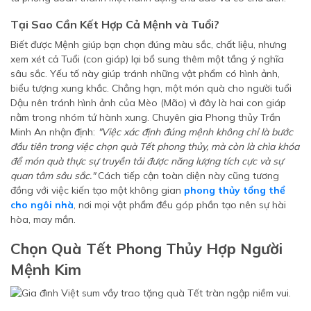
Tại Sao Cần Kết Hợp Cả Mệnh và Tuổi?
Biết được Mệnh giúp bạn chọn đúng màu sắc, chất liệu, nhưng
xem xét cả Tuổi (con giáp) lại bổ sung thêm một tầng ý nghĩa
sâu sắc. Yếu tố này giúp tránh những vật phẩm có hình ảnh,
biểu tượng xung khắc. Chẳng hạn, một món quà cho người tuổi
Dậu nên tránh hình ảnh của Mèo (Mão) vì đây là hai con giáp
nằm trong nhóm tứ hành xung. Chuyên gia Phong thủy Trần
Minh An nhận định:
"Việc xác định đúng mệnh không chỉ là bước
đầu tiên trong việc chọn quà Tết phong thủy, mà còn là chìa khóa
để món quà thực sự truyền tải được năng lượng tích cực và sự
quan tâm sâu sắc."
Cách tiếp cận toàn diện này cũng tương
đồng với việc kiến tạo một không gian
phong thủy tổng thể
cho ngôi nhà
, nơi mọi vật phẩm đều góp phần tạo nên sự hài
hòa, may mắn.
Chọn Quà Tết Phong Thủy Hợp Người
Mệnh Kim