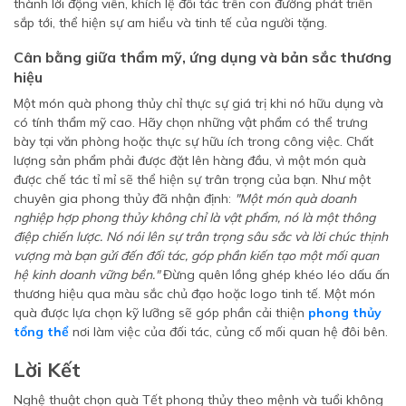
thành lời động viên, khích lệ đối tác trên con đường phát triển
sắp tới, thể hiện sự am hiểu và tinh tế của người tặng.
Cân bằng giữa thẩm mỹ, ứng dụng và bản sắc thương
hiệu
Một món quà phong thủy chỉ thực sự giá trị khi nó hữu dụng và
có tính thẩm mỹ cao. Hãy chọn những vật phẩm có thể trưng
bày tại văn phòng hoặc thực sự hữu ích trong công việc. Chất
lượng sản phẩm phải được đặt lên hàng đầu, vì một món quà
được chế tác tỉ mỉ sẽ thể hiện sự trân trọng của bạn. Như một
chuyên gia phong thủy đã nhận định:
"Một món quà doanh
nghiệp hợp phong thủy không chỉ là vật phẩm, nó là một thông
điệp chiến lược. Nó nói lên sự trân trọng sâu sắc và lời chúc thịnh
vượng mà bạn gửi đến đối tác, góp phần kiến tạo một mối quan
hệ kinh doanh vững bền."
Đừng quên lồng ghép khéo léo dấu ấn
thương hiệu qua màu sắc chủ đạo hoặc logo tinh tế. Một món
quà được lựa chọn kỹ lưỡng sẽ góp phần cải thiện
phong thủy
tổng thể
nơi làm việc của đối tác, củng cố mối quan hệ đôi bên.
Lời Kết
Nghệ thuật chọn quà Tết phong thủy theo mệnh và tuổi không