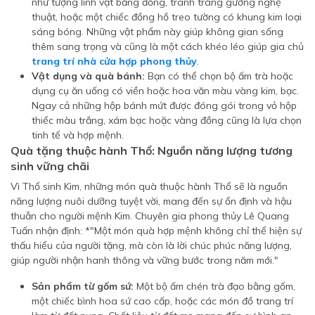
như tượng linh vật bằng đồng, tranh tráng gương nghệ
thuật, hoặc một chiếc đồng hồ treo tường có khung kim loại
sáng bóng. Những vật phẩm này giúp không gian sống
thêm sang trọng và cũng là một cách khéo léo giúp gia chủ
trang trí nhà cửa hợp phong thủy
.
Vật dụng và quà bánh:
Bạn có thể chọn bộ ấm trà hoặc
dụng cụ ăn uống có viền hoặc hoa văn màu vàng kim, bạc.
Ngay cả những hộp bánh mứt được đóng gói trong vỏ hộp
thiếc màu trắng, xám bạc hoặc vàng đồng cũng là lựa chọn
tinh tế và hợp mệnh.
Quà tặng thuộc hành Thổ: Nguồn năng lượng tương
sinh vững chãi
Vì Thổ sinh Kim, những món quà thuộc hành Thổ sẽ là nguồn
năng lượng nuôi dưỡng tuyệt vời, mang đến sự ổn định và hậu
thuẫn cho người mệnh Kim. Chuyên gia phong thủy Lê Quang
Tuấn nhận định: *"Một món quà hợp mệnh không chỉ thể hiện sự
thấu hiểu của người tặng, mà còn là lời chúc phúc năng lượng,
giúp người nhận hanh thông và vững bước trong năm mới."
Sản phẩm từ gốm sứ:
Một bộ ấm chén trà đạo bằng gốm,
một chiếc bình hoa sứ cao cấp, hoặc các món đồ trang trí