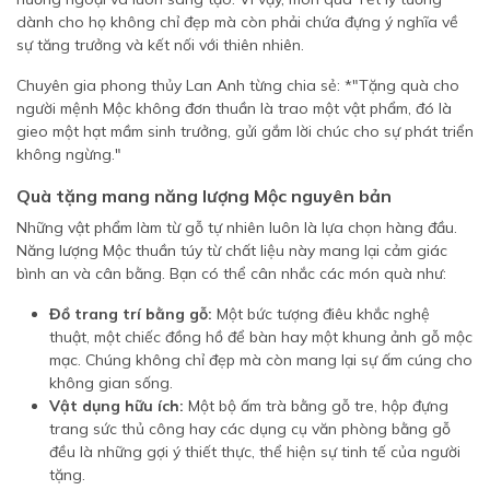
dành cho họ không chỉ đẹp mà còn phải chứa đựng ý nghĩa về
sự tăng trưởng và kết nối với thiên nhiên.
Chuyên gia phong thủy Lan Anh từng chia sẻ: *"Tặng quà cho
người mệnh Mộc không đơn thuần là trao một vật phẩm, đó là
gieo một hạt mầm sinh trưởng, gửi gắm lời chúc cho sự phát triển
không ngừng."
Quà tặng mang năng lượng Mộc nguyên bản
Những vật phẩm làm từ gỗ tự nhiên luôn là lựa chọn hàng đầu.
Năng lượng Mộc thuần túy từ chất liệu này mang lại cảm giác
bình an và cân bằng. Bạn có thể cân nhắc các món quà như:
Đồ trang trí bằng gỗ:
Một bức tượng điêu khắc nghệ
thuật, một chiếc đồng hồ để bàn hay một khung ảnh gỗ mộc
mạc. Chúng không chỉ đẹp mà còn mang lại sự ấm cúng cho
không gian sống.
Vật dụng hữu ích:
Một bộ ấm trà bằng gỗ tre, hộp đựng
trang sức thủ công hay các dụng cụ văn phòng bằng gỗ
đều là những gợi ý thiết thực, thể hiện sự tinh tế của người
tặng.