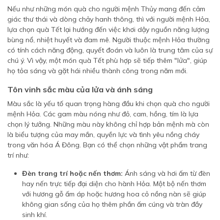
Nếu như những món quà cho người mệnh Thủy mang đến cảm
giác thư thái và dòng chảy hanh thông, thì với người mệnh Hỏa,
lựa chọn quà Tết lại hướng đến việc khơi dậy nguồn năng lượng
bùng nổ, nhiệt huyết và đam mê. Người thuộc mệnh Hỏa thường
có tính cách năng động, quyết đoán và luôn là trung tâm của sự
chú ý. Vì vậy, một món quà Tết phù hợp sẽ tiếp thêm "lửa", giúp
họ tỏa sáng và gặt hái nhiều thành công trong năm mới.
Tôn vinh sắc màu của lửa và ánh sáng
Màu sắc là yếu tố quan trọng hàng đầu khi chọn quà cho người
mệnh Hỏa. Các gam màu nóng như đỏ, cam, hồng, tím là lựa
chọn lý tưởng. Những màu này không chỉ hợp bản mệnh mà còn
là biểu tượng của may mắn, quyền lực và tình yêu nồng cháy
trong văn hóa Á Đông. Bạn có thể chọn những vật phẩm trang
trí như:
Đèn trang trí hoặc nến thơm:
Ánh sáng và hơi ấm từ đèn
hay nến trực tiếp đại diện cho hành Hỏa. Một bộ nến thơm
với hương gỗ ấm áp hoặc hương hoa cỏ nồng nàn sẽ giúp
không gian sống của họ thêm phần ấm cúng và tràn đầy
sinh khí.