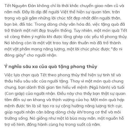
Tết Nguyên Đán không chỉ là thời khắc chuyển giao năm cũ và
năm mới. Đây là dịp để người Việt thể hiện sự quan tâm, trân
trọng và gửi gắm những lời chúc tốt đẹp nhất đến người thân,
bạn bè, đối tác. Trong dòng chảy văn hóa đó, việc tặng quà đã
trở thành một nét đẹp truyền thống. Tuy nhiên, một món quà Tết
sẽ càng thêm ý nghĩa khi được lồng ghép các yếu tố phong thủy.
Nó không còn là một vật trao tay đơn thuần mà đã trở thành
một vật phẩm mang năng lượng, một lời chúc phúc được "đo ni
đóng giày" cho người nhận.
Ý nghĩa sâu xa của quà tặng phong thủy
Việc lựa chọn quà Tết theo phong thủy thể hiện sự tinh tế và
thấu hiểu sâu sắc của người tặng. Thay vì một món quà chung
chung, bạn dành thời gian tìm hiểu về mệnh (Ngũ hành) và tuổi
(Con giáp) của người nhận. Điều này cho thấy bạn thật sự quan
tâm đến sự an khang và thịnh vượng của họ. Một món quà hợp
mệnh được tin là sẽ tạo ra sự cộng hưởng năng lượng tích cực,
giúp người nhận cân bằng dòng chảy
khí
trong cơ thể và môi
trường sống. Nó giống như một lá bùa may mắn, một nguồn hỗ
trợ vô hình, đồng hành cùng họ trong suốt cả năm.