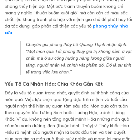
phong thủy hiện đại. Một bức tranh thuyền buồm không chỉ
mang ý nghĩa “thuận buồm xuôi gió” mà còn cần có màu sắc,
chất liệu khung tranh phù hợp với mệnh gia chủ để phát huy tối
đa tác dụng, góp phần cải thiện các yếu tố
phong thủy nhà
cửa
.
Chuyên gia phong thủy Lê Quang Thịnh nhận định:
“Một món quà Tết phong thủy giá trị không nằm ở vật
chất, mà ở sự cộng hưởng năng lượng giữa người
tặng, người nhận và chính vật phẩm đó. Đó là sự tinh
tế trong việc lựa chọn.”
Yếu Tố Cá Nhân Hóa: Chìa Khóa Gắn Kết
Đây là yếu tố quan trọng nhất, quyết định sự thành công của
món quà. Việc lựa chọn quà tặng dựa trên mệnh và tuổi của
người nhận thể hiện sự quan tâm sâu sắc. Món quà cần tuân
theo nguyên tắc Tương Sinh hoặc Tương Hợp, tránh Tương
Khắc. Ví dụ, không nên tặng người mệnh Hỏa những món quà
có màu xanh dương, đen (thuộc hành Thủy) vì Thủy khắc Hỏa.
Hiểu rõ mệnh của người nhận là bước đầu tiên và tiên quyết,
giúp bạn tìm ra món quà thực sự ý nghĩa và mang lại may mắn