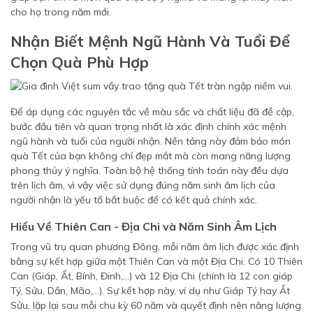
cho họ trong năm mới.
Nhận Biết Mệnh Ngũ Hành Và Tuổi Để
Chọn Quà Phù Hợp
Để áp dụng các nguyên tắc về màu sắc và chất liệu đã đề cập,
bước đầu tiên và quan trọng nhất là xác định chính xác mệnh
ngũ hành và tuổi của người nhận. Nền tảng này đảm bảo món
quà Tết của bạn không chỉ đẹp mắt mà còn mang năng lượng
phong thủy ý nghĩa. Toàn bộ hệ thống tính toán này đều dựa
trên lịch âm, vì vậy việc sử dụng đúng năm sinh âm lịch của
người nhận là yếu tố bắt buộc để có kết quả chính xác.
Hiểu Về Thiên Can - Địa Chi và Năm Sinh Âm Lịch
Trong vũ trụ quan phương Đông, mỗi năm âm lịch được xác định
bằng sự kết hợp giữa một Thiên Can và một Địa Chi. Có 10 Thiên
Can (Giáp, Ất, Bính, Đinh,…) và 12 Địa Chi (chính là 12 con giáp
Tý, Sửu, Dần, Mão,…). Sự kết hợp này, ví dụ như Giáp Tý hay Ất
Sửu, lặp lại sau mỗi chu kỳ 60 năm và quyết định nên năng lượng