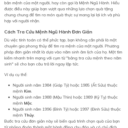
bản mệnh của một người, hay còn gọi là Mệnh Ngũ Hành. Hiểu
được điều này giúp bạn vượt qua những lựa chọn quà tặng
chung chung để tìm ra món quà thực sự mang lại lợi ích và phù
hợp với người nhận.
Cách Tra Cứu Mệnh Ngũ Hành Đơn Giản
Dù việc tính toán có thể phức tạp, bạn không cần phải là một
chuyên gia phong thủy để tìm ra mệnh của một người. Phương
pháp đơn giản nhất là dựa vào năm sinh âm lịch của họ. Một tìm
kiếm nhanh trên mạng với cụm từ "bảng tra cứu mệnh theo năm
sinh" sẽ cho bạn câu trả lời ngay lập tức.
Ví dụ cụ thể:
Người sinh năm 1984 (Giáp Tý) hoặc 1985 (Ất Sửu) thuộc
mệnh
Kim
.
Người sinh năm 1988 (Mậu Thìn) hoặc 1989 (Kỷ Tỵ) thuộc
mệnh
Mộc
.
Người sinh năm 1996 (Bính Tý) hoặc 1997 (Đinh Sửu) thuộc
mệnh
Thủy
.
Bước tra cứu đơn giản này sẽ biến quá trình chọn quà của bạn
từ phỏng đoán thành một hành động chu đáo và có chủ đích.