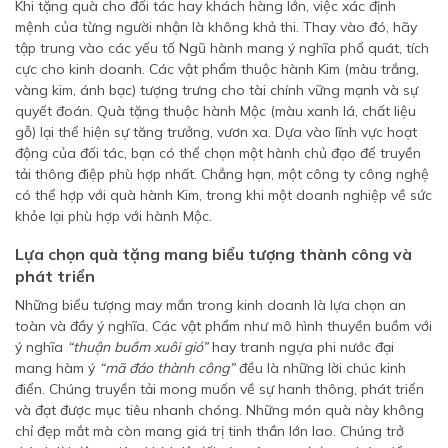
Khi tặng quà cho đối tác hay khách hàng lớn, việc xác định
mệnh của từng người nhận là không khả thi. Thay vào đó, hãy
tập trung vào các yếu tố Ngũ hành mang ý nghĩa phổ quát, tích
cực cho kinh doanh. Các vật phẩm thuộc hành Kim (màu trắng,
vàng kim, ánh bạc) tượng trưng cho tài chính vững mạnh và sự
quyết đoán. Quà tặng thuộc hành Mộc (màu xanh lá, chất liệu
gỗ) lại thể hiện sự tăng trưởng, vươn xa. Dựa vào lĩnh vực hoạt
động của đối tác, bạn có thể chọn một hành chủ đạo để truyền
tải thông điệp phù hợp nhất. Chẳng hạn, một công ty công nghệ
có thể hợp với quà hành Kim, trong khi một doanh nghiệp về sức
khỏe lại phù hợp với hành Mộc.
Lựa chọn quà tặng mang biểu tượng thành công và
phát triển
Những biểu tượng may mắn trong kinh doanh là lựa chọn an
toàn và đầy ý nghĩa. Các vật phẩm như mô hình thuyền buồm với
ý nghĩa
“thuận buồm xuôi gió”
hay tranh ngựa phi nước đại
mang hàm ý
“mã đáo thành công”
đều là những lời chúc kinh
điển. Chúng truyền tải mong muốn về sự hanh thông, phát triển
và đạt được mục tiêu nhanh chóng. Những món quà này không
chỉ đẹp mắt mà còn mang giá trị tinh thần lớn lao. Chúng trở