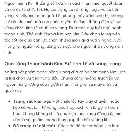
Người mệnh Kim thường sở hữu tính cách mạnh mẽ, quyết đoán
và có óc tổ chức tốt. Họ coi trọng sự rõ ràng, logic và sự bền
vững. Vì vậy, một món quà Tết phong thủy dành cho họ không
chỉ cần đẹp mắt mà còn phải truyền tải được thông điệp về sự
vững chắc, tinh tế và thịnh vượng. Dựa trên quy luật ngũ hành
tương sinh, Thổ sinh Kim và Kim hợp Kim. Đây chính là nguyên
tắc cốt lõi giúp bạn lựa chọn những món quà vừa ý nghĩa, vừa
mang lại nguồn năng lượng tích cực cho người nhận trong năm
mới.
Quà tặng thuộc hành Kim: Sự tinh tế và sang trọng
Những vật phẩm mang năng lượng của chính bản mệnh Kim luôn
là lựa chọn ưu tiên hàng đầu. Chúng cộng hưởng trực tiếp với
nguồn năng lượng của người nhận, mang lại sự may mắn và
quyền uy.
Trang sức kim loại:
Một chiếc lắc tay, dây chuyền, hoặc
kẹp cà vạt làm từ vàng, bạc, hay bạch kim là gợi ý hoàn
hảo. Chúng không chỉ là phụ kiện thời trang đẳng cấp mà
còn là vật phẩm phong thủy giúp thu hút vượng khí.
Đồ trang trí nội thất:
Các món đồ decor bằng kim loại