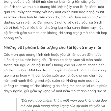
trong suốt, thuần khiết mà còn có khả năng tán sắc, giúp
khuếch tán và thu hút dương khí. Một bộ ly pha lê lấp lánh, một
quả cầu thủy tinh trong vắt hay một chiếc bình hoa nghệ thuật
sẽ là lựa chọn tinh tế. Bên cạnh đó, màu sắc bản mệnh như xanh
dương, xanh biển và đen mang ý nghĩa về chiều sâu, sự ổn định
và trí tuệ. Một chiếc khăn choàng lụa màu xanh thẫm hay một
bộ ấm trà gốm sứ men đen không chỉ sang trọng mà còn rất hợp
phong thủy.
Những vật phẩm biểu tượng cho tài lộc và may mắn
Các món quà mang hình ảnh hoặc yếu tố liên quan đến nước
luôn được ưu tiên hàng đầu. Tranh cá chép vượt vũ môn hoặc
tranh cửu ngư quần hội là biểu tượng cho sự kiên trì, thăng tiến
và thịnh vượng. Một bức tranh thuyền buồm với cánh buồm căng
gió mang hàm ý “thuận buồm xuôi gió”, chúc cho gia chủ một
năm mới hanh thông, mọi việc suôn sẻ. Những món quà này
không chỉ trang trí cho không gian sống mà còn là lời chúc phúc
đầy ý nghĩa, gửi gắm hy vọng về một năm mới thành công rực rỡ.
“Đối với người mệnh Thủy, một món quà không chỉ đẹp
mà còn phải mang năng lượng của sự luân chuyển và