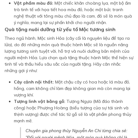
Vật phẩm màu đỏ:
Một chiếc khăn choàng lụa, một bộ ấm
trà tinh tế với họa tiết hoa màu đỏ, hoặc một bức tranh
nghệ thuật với tông màu chủ đạo là cam, đỏ sẽ là món quà
ý nghĩa, mang lại sự phấn khởi cho người nhận.
Quà tặng nuôi dưỡng từ yếu tố Mộc tương sinh
Theo ngũ hành, Mộc sinh Hỏa (cây cối là nguyên liệu để tạo ra
lửa), do đó những món quà thuộc hành Mộc sẽ là nguồn năng
lượng tương sinh tuyệt vời, hỗ trợ và nuôi dưỡng bản mệnh của
người mệnh Hỏa. Lựa chọn quà tặng thuộc hành Mộc thể hiện sự
tinh tế và thấu hiểu sâu sắc của người tặng. Hãy cân nhắc
những gợi ý như:
Cây cảnh nội thất:
Một chậu cây có hoa hoặc lá màu đỏ,
hồng, cam không chỉ làm đẹp không gian mà còn mang lại
vượng khí.
Tượng linh vật bằng gỗ:
Tượng Ngựa (Mã đáo thành
công) hoặc Phượng Hoàng (biểu tượng của sự tái sinh và
thịnh vượng) được chế tác từ gỗ sẽ là vật phẩm phong thủy
mạnh mẽ.
Chuyên gia phong thủy Nguyễn An Chi từng chia sẻ:
"Đối với người mệnh Hỏa, một món quà không chỉ là