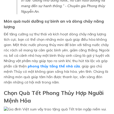
trí tuệ. Giống như dòng nước, nó cần nuôi dưỡng và
mang đến sự hanh thông.”
- Chuyên gia Phong thủy
Nguyễn An.
Món quà nuôi dưỡng sự bình an và dòng chảy năng
lượng
Để tăng cường sự thư thái và kích hoạt dòng chảy năng lượng
tích cực, bạn có thể chọn những món quà giúp điều hòa không
gian. Một thác nước phong thủy mini để bàn với tiếng nước chảy
róc rách sẽ mang lại cảm giác bình yên, giảm căng thẳng. Ngoài
ra, bể cá cảnh nhỏ hay một bình thủy sinh cũng là gợi ý tuyệt vời.
Những vật phẩm này giúp tạo ra sinh khí, thu hút tài lộc và góp
phần cải thiện
phong thủy tổng thể nhà cửa
, giúp gia chủ
mệnh Thủy có một không gian sống hài hòa, yên tĩnh. Chúng là
những món quà giúp tâm hồn được thanh lọc, sẵn sàng đón
nhận những cơ hội mới trong năm.
Chọn Quà Tết Phong Thủy Hợp Người
Mệnh Hỏa