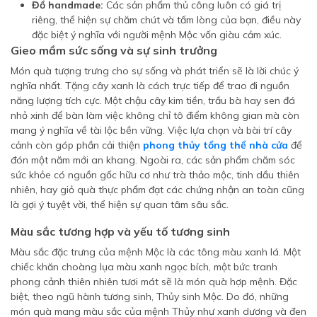
Đồ handmade:
Các sản phẩm thủ công luôn có giá trị
riêng, thể hiện sự chăm chút và tấm lòng của bạn, điều này
đặc biệt ý nghĩa với người mệnh Mộc vốn giàu cảm xúc.
Gieo mầm sức sống và sự sinh trưởng
Món quà tượng trưng cho sự sống và phát triển sẽ là lời chúc ý
nghĩa nhất. Tặng cây xanh là cách trực tiếp để trao đi nguồn
năng lượng tích cực. Một chậu cây kim tiền, trầu bà hay sen đá
nhỏ xinh để bàn làm việc không chỉ tô điểm không gian mà còn
mang ý nghĩa về tài lộc bền vững. Việc lựa chọn và bài trí cây
cảnh còn góp phần cải thiện
phong thủy tổng thể nhà cửa
để
đón một năm mới an khang. Ngoài ra, các sản phẩm chăm sóc
sức khỏe có nguồn gốc hữu cơ như trà thảo mộc, tinh dầu thiên
nhiên, hay giỏ quà thực phẩm đạt các chứng nhận an toàn cũng
là gợi ý tuyệt vời, thể hiện sự quan tâm sâu sắc.
Màu sắc tương hợp và yếu tố tương sinh
Màu sắc đặc trưng của mệnh Mộc là các tông màu xanh lá. Một
chiếc khăn choàng lụa màu xanh ngọc bích, một bức tranh
phong cảnh thiên nhiên tươi mát sẽ là món quà hợp mệnh. Đặc
biệt, theo ngũ hành tương sinh, Thủy sinh Mộc. Do đó, những
món quà mang màu sắc của mệnh Thủy như xanh dương và đen