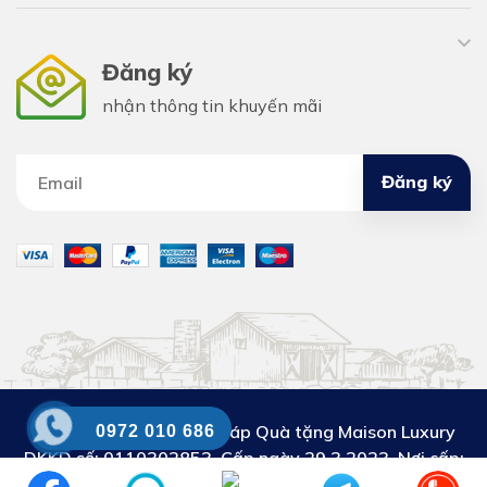
Đăng ký
nhận thông tin khuyến mãi
Đăng ký
Công ty Cổ phần Giải pháp Quà tặng Maison Luxury
0972 010 686
DKKD số:
0110302853. Cấp ngày 29.3.2023. Nơi cấp:
Sở KH&ĐT thành phố Hà Nội