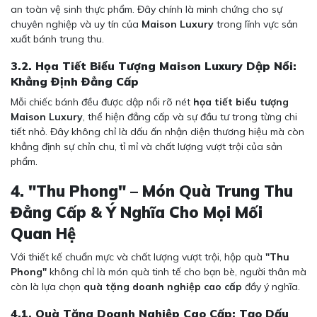
an toàn vệ sinh thực phẩm. Đây chính là minh chứng cho sự
chuyên nghiệp và uy tín của
Maison Luxury
trong lĩnh vực sản
xuất bánh trung thu.
3.2. Họa Tiết Biểu Tượng Maison Luxury Dập Nổi:
Khẳng Định Đẳng Cấp
Mỗi chiếc bánh đều được dập nổi rõ nét
họa tiết biểu tượng
Maison Luxury
, thể hiện đẳng cấp và sự đầu tư trong từng chi
tiết nhỏ. Đây không chỉ là dấu ấn nhận diện thương hiệu mà còn
khẳng định sự chỉn chu, tỉ mỉ và chất lượng vượt trội của sản
phẩm.
4. "Thu Phong" – Món Quà Trung Thu
Đẳng Cấp & Ý Nghĩa Cho Mọi Mối
Quan Hệ
Với thiết kế chuẩn mực và chất lượng vượt trội, hộp quà
"Thu
Phong"
không chỉ là món quà tinh tế cho bạn bè, người thân mà
còn là lựa chọn
quà tặng doanh nghiệp cao cấp
đầy ý nghĩa.
4.1. Quà Tặng Doanh Nghiệp Cao Cấp: Tạo Dấu