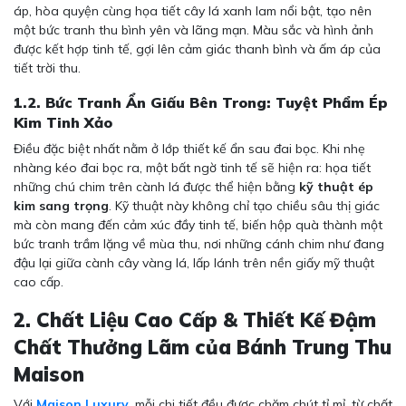
áp, hòa quyện cùng họa tiết cây lá xanh lam nổi bật, tạo nên
một bức tranh thu bình yên và lãng mạn. Màu sắc và hình ảnh
được kết hợp tinh tế, gợi lên cảm giác thanh bình và ấm áp của
tiết trời thu.
1.2. Bức Tranh Ẩn Giấu Bên Trong: Tuyệt Phẩm Ép
Kim Tinh Xảo
Điều đặc biệt nhất nằm ở lớp thiết kế ẩn sau đai bọc. Khi nhẹ
nhàng kéo đai bọc ra, một bất ngờ tinh tế sẽ hiện ra: họa tiết
những chú chim trên cành lá được thể hiện bằng
kỹ thuật ép
kim sang trọng
. Kỹ thuật này không chỉ tạo chiều sâu thị giác
mà còn mang đến cảm xúc đầy tinh tế, biến hộp quà thành một
bức tranh trầm lặng về mùa thu, nơi những cánh chim như đang
đậu lại giữa cành cây vàng lá, lấp lánh trên nền giấy mỹ thuật
cao cấp.
2. Chất Liệu Cao Cấp & Thiết Kế Đậm
Chất Thưởng Lãm của Bánh Trung Thu
Maison
Với
Maison Luxury
, mỗi chi tiết đều được chăm chút tỉ mỉ, từ chất