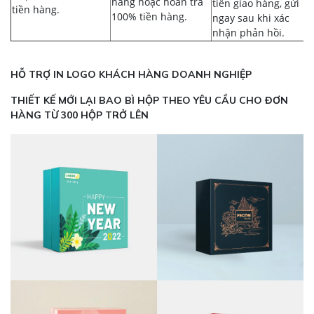
hàng hoặc hoàn trả
tiền giao hàng, gửi
tiền hàng.
100% tiền hàng.
ngay sau khi xác
nhận phản hồi.
HỖ TRỢ IN LOGO KHÁCH HÀNG DOANH NGHIỆP
THIẾT KẾ MỚI LẠI BAO BÌ HỘP THEO YÊU CẦU CHO ĐƠN
HÀNG TỪ 300 HỘP TRỞ LÊN