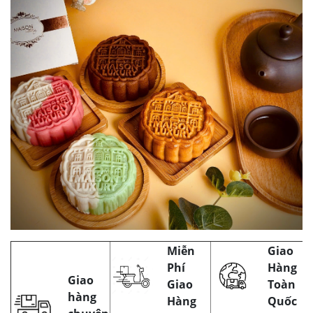
Miễn
Giao
Phí
Hàng
Giao
Giao
Toàn
hàng
Hàng
Quốc