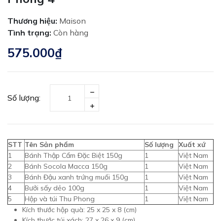
Thương hiệu:
Maison
Tình trạng:
Còn hàng
575.000₫
Số lượng:
STT
Tên Sản phẩm
Số lượng
Xuất xứ
1
Bánh Thập Cẩm Đặc Biệt 150g
1
Việt Nam
2
Bánh Socola Macca 150g
1
Việt Nam
3
Bánh Đậu xanh trứng muối 150g
1
Việt Nam
4
Bưởi sấy dẻo 100g
1
Việt Nam
5
Hộp và túi Thu Phong
1
Việt Nam
Kích thước hộp quà: 25 x 25 x 8 (cm)
Kích thước túi xách: 27 x 26 x 9 (cm)