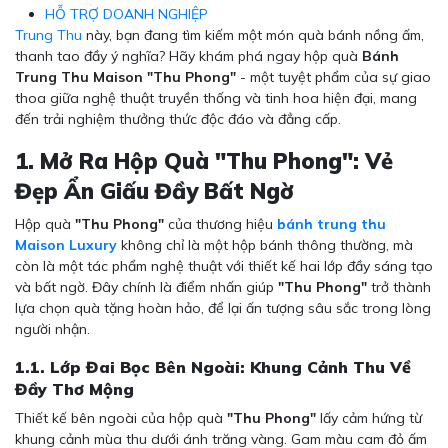
HỖ TRỢ DOANH NGHIỆP
Trung Thu
này, bạn đang tìm kiếm một món quà bánh nồng ấm,
thanh tao đầy ý nghĩa? Hãy khám phá ngay hộp quà
Bánh
Trung Thu Maison "Thu Phong"
- một tuyệt phẩm của sự giao
thoa giữa nghệ thuật truyền thống và tinh hoa hiện đại, mang
đến trải nghiệm thưởng thức độc đáo và đẳng cấp.
1. Mở Ra Hộp Quà "Thu Phong": Vẻ
Đẹp Ẩn Giấu Đầy Bất Ngờ
Hộp quà
"Thu Phong"
của thương hiệu
bánh trung thu
Maison Luxury
không chỉ là một hộp bánh thông thường, mà
còn là một tác phẩm nghệ thuật với thiết kế hai lớp đầy sáng tạo
và bất ngờ. Đây chính là điểm nhấn giúp
"Thu Phong"
trở thành
lựa chọn quà tặng hoàn hảo, để lại ấn tượng sâu sắc trong lòng
người nhận.
1.1. Lớp Đai Bọc Bên Ngoài: Khung Cảnh Thu Về
Đầy Thơ Mộng
Thiết kế bên ngoài của hộp quà
"Thu Phong"
lấy cảm hứng từ
khung cảnh mùa thu dưới ánh trăng vàng. Gam màu cam đỏ ấm