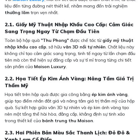
liệu đến từng đường nét thiết kế, nhằm mang đến trải nghiệm
thưởng lãm
trọn vẹn nhất.
2.1. Giấy Mỹ Thuật Nhập Khẩu Cao Cấp: Cảm Giác
Sang Trọng Ngay Từ Chạm Đầu Tiên
Toàn bộ hộp quà
"Thu Phong"
được chế tác từ
giấy mỹ thuật
nhập khẩu cao cấp
, sở hữu
vân 3D nổi tự nhiên
. Chất liệu này
không chỉ tạo cảm giác sang trọng, tinh tế ngay từ lần chạm đầu
tiên mà còn thể hiện sự đẳng cấp và sự tỉ mỉ trong từng chi tiết
sản phẩm của
Maison Luxury
.
2.2. Họa Tiết Ép Kim Ánh Vàng: Nâng Tầm Giá Trị
Thẩm Mỹ
Họa tiết trên hộp quà được gia công bằng
ép kim ánh vàng
,
giúp tạo điểm nhấn đắt giá và nâng tầm giá trị thẩm mỹ của hộp
quà. Sự kết hợp giữa vân 3D tự nhiên và ép kim ánh vàng tạo
nên một tổng thể hài hòa, đẳng cấp, khẳng định sự tinh xảo
trong thiết kế của
bánh trung thu Maison
.
2.3. Hai Phiên Bản Màu Sắc Thanh Lịch: Đỏ Đô &
Xanh Lam Cổ Điển