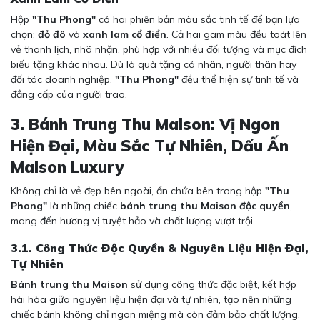
Hộp
"Thu Phong"
có hai phiên bản màu sắc tinh tế để bạn lựa
chọn:
đỏ đô
và
xanh lam cổ điển
. Cả hai gam màu đều toát lên
vẻ thanh lịch, nhã nhặn, phù hợp với nhiều đối tượng và mục đích
biếu tặng khác nhau. Dù là quà tặng cá nhân, người thân hay
đối tác doanh nghiệp,
"Thu Phong"
đều thể hiện sự tinh tế và
đẳng cấp của người trao.
3. Bánh Trung Thu Maison: Vị Ngon
Hiện Đại, Màu Sắc Tự Nhiên, Dấu Ấn
Maison Luxury
Không chỉ là vẻ đẹp bên ngoài, ẩn chứa bên trong hộp
"Thu
Phong"
là những chiếc
bánh trung thu Maison độc quyền
,
mang đến hương vị tuyệt hảo và chất lượng vượt trội.
3.1. Công Thức Độc Quyền & Nguyên Liệu Hiện Đại,
Tự Nhiên
Bánh trung thu Maison
sử dụng công thức đặc biệt, kết hợp
hài hòa giữa nguyên liệu hiện đại và tự nhiên, tạo nên những
chiếc bánh không chỉ ngon miệng mà còn đảm bảo chất lượng,