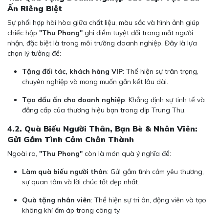
Ấn Riêng Biệt
Sự phối hợp hài hòa giữa chất liệu, màu sắc và hình ảnh giúp
chiếc hộp
"Thu Phong"
ghi điểm tuyệt đối trong mắt người
nhận, đặc biệt là trong môi trường doanh nghiệp. Đây là lựa
chọn lý tưởng để:
Tặng đối tác, khách hàng VIP
: Thể hiện sự trân trọng,
chuyên nghiệp và mong muốn gắn kết lâu dài.
Tạo dấu ấn cho doanh nghiệp
: Khẳng định sự tinh tế và
đẳng cấp của thương hiệu bạn trong dịp Trung Thu.
4.2. Quà Biếu Người Thân, Bạn Bè & Nhân Viên:
Gửi Gắm Tình Cảm Chân Thành
Ngoài ra,
"Thu Phong"
còn là món quà ý nghĩa để:
Làm quà biếu người thân
: Gửi gắm tình cảm yêu thương,
sự quan tâm và lời chúc tốt đẹp nhất.
Quà tặng nhân viên
: Thể hiện sự tri ân, động viên và tạo
không khí ấm áp trong công ty.