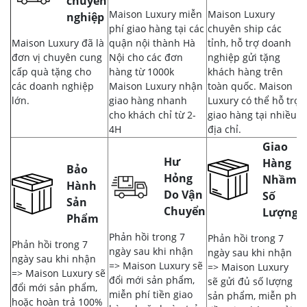
chuyên
Maison Luxury miễn
Maison Luxury
nghiệp
phí giao hàng tại các
chuyên ship các
Maison Luxury đã là
quận nội thành Hà
tỉnh, hỗ trợ doanh
đơn vị chuyên cung
Nội cho các đơn
nghiệp gửi tặng
cấp quà tặng cho
hàng từ 1000k
khách hàng trên
các doanh nghiệp
Maison Luxury nhận
toàn quốc. Maison
lớn.
giao hàng nhanh
Luxury có thể hỗ trợ
cho khách chỉ từ 2-
giao hàng tại nhiều
4H
địa chỉ.
Giao
Hư
Hàng
Bảo
Hỏng
Nhầm,
Hành
Do Vận
Số
Sản
Chuyển
Lượng
Phẩm
Phản hồi trong 7
Phản hồi trong 7
Phản hồi trong 7
ngày sau khi nhận
ngày sau khi nhận
ngày sau khi nhận
=> Maison Luxury sẽ
=> Maison Luxury
=> Maison Luxury sẽ
đổi mới sản phẩm,
sẽ gửi đủ số lượng
đổi mới sản phẩm,
miễn phí tiền giao
sản phẩm, miễn phí
hoặc hoàn trả 100%