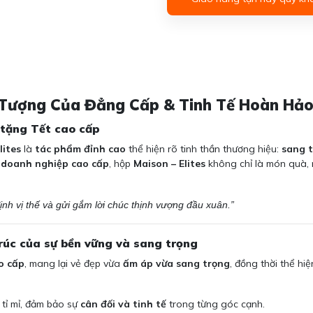
ểu Tượng Của Đẳng Cấp & Tinh Tế Hoàn Hả
 tặng Tết cao cấp
lites
là
tác phẩm đỉnh cao
thể hiện rõ tinh thần thương hiệu:
sang t
 doanh nghiệp cao cấp
, hộp
Maison – Elites
không chỉ là món quà,
định vị thế và gửi gắm lời chúc thịnh vượng đầu xuân.”
 trúc của sự bền vững và sang trọng
o cấp
, mang lại vẻ đẹp vừa
ấm áp vừa sang trọng
, đồng thời thể hi
 tỉ mỉ, đảm bảo sự
cân đối và tinh tế
trong từng góc cạnh.