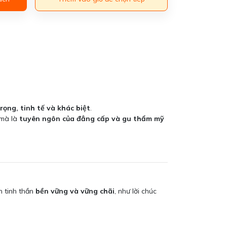
o
rọng, tinh tế và khác biệt
.
 mà là
tuyên ngôn của đẳng cấp và gu thẩm mỹ
ện tinh thần
bền vững và vững chãi
, như lời chúc