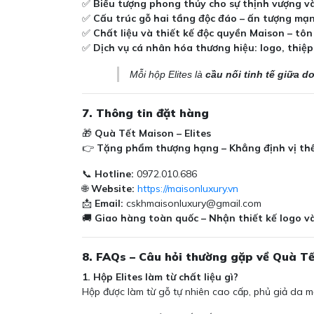
✅
Biểu tượng phong thủy cho sự thịnh vượng và
✅
Cấu trúc gỗ hai tầng độc đáo – ấn tượng mạn
✅
Chất liệu và thiết kế độc quyền Maison – tôn
✅
Dịch vụ cá nhân hóa thương hiệu: logo, thiệp
Mỗi hộp Elites là
cầu nối tinh tế giữa d
7. Thông tin đặt hàng
🎁
Quà Tết Maison – Elites
👉
Tặng phẩm thượng hạng – Khẳng định vị thế
📞
Hotline:
0972.010.686
🌐
Website:
https://maisonluxury.vn
📩
Email:
cskhmaisonluxury@gmail.com
🚚
Giao hàng toàn quốc – Nhận thiết kế logo v
8. FAQs – Câu hỏi thường gặp về Quà Tế
1. Hộp Elites làm từ chất liệu gì?
Hộp được làm từ gỗ tự nhiên cao cấp, phủ giả da m