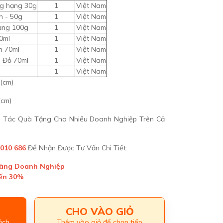
ng hạng 30g
1
Việt Nam
n - 50g
1
Việt Nam
ạng 100g
1
Việt Nam
0ml
1
Việt Nam
n 70ml
1
Việt Nam
 Đỏ 70ml
1
Việt Nam
1
Việt Nam
 (cm)
(cm)
ối Tác Quà Tặng Cho Nhiều Doanh Nghiệp Trên Cả
 010 686
Để Nhận Được Tư Vấn Chi Tiết:
Hàng Doanh Nghiệp
Đến 30%
CHO VÀO GIỎ
ách
Thêm vào giỏ để chọn tiếp