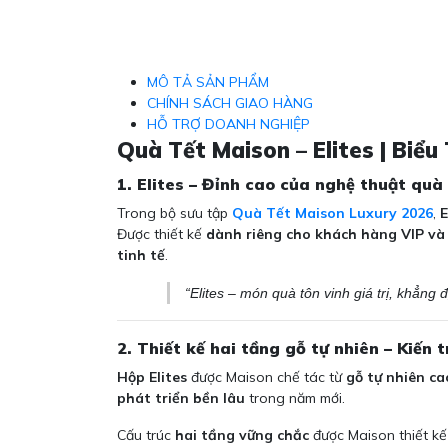
MÔ TẢ SẢN PHẨM
CHÍNH SÁCH GIAO HÀNG
HỖ TRỢ DOANH NGHIỆP
Quà Tết Maison – Elites | Bi
1. Elites – Đỉnh cao của nghệ thuật quà
Trong bộ sưu tập
Quà Tết Maison Luxury 2026
,
E
Được thiết kế
dành riêng cho khách hàng VIP và
tinh tế
.
“Elites – món quà tôn vinh giá trị, khẳng 
2. Thiết kế hai tầng gỗ tự nhiên – Kiến
Hộp Elites
được Maison chế tác từ
gỗ tự nhiên ca
phát triển bền lâu
trong năm mới.
Cấu trúc
hai tầng vững chắc
được Maison thiết kế