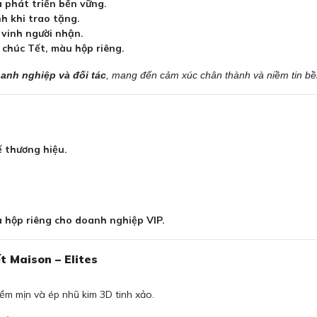
 phát triển bền vững.
h khi trao tặng.
 vinh người nhận.
 chúc Tết, màu hộp riêng.
oanh nghiệp và đối tác
, mang đến cảm xúc chân thành và niềm tin bề
 thương hiệu.
à hộp riêng cho doanh nghiệp VIP.
t Maison – Elites
ềm mịn và ép nhũ kim 3D tinh xảo.