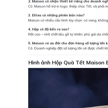
2. Maison có nhận thiết kế riêng cho doanh ng
Có. Maison hỗ trợ in logo, thiệp chúc Tết, và phối
3. Elites có những phiên bản nào?
Maison có nhiều cấu hình tùy chọn: có vang, khôn
4. Hộp có độ bền ra sao?
Rất cao – nhờ chất liệu gỗ tự nhiên, phủ giả da chố
5. Maison có ưu đãi cho đơn hàng số lượng lớn 
Có. Doanh nghiệp đặt số lượng lớn sẽ được chiết kh
Hình ảnh Hộp Quà Tết Maison E