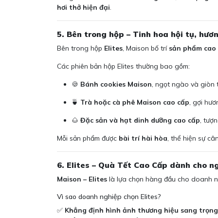
hơi thở hiện đại
.
5. Bên trong hộp – Tinh hoa hội tụ, hươn
Bên trong hộp
Elites
, Maison bố trí
sản phẩm cao 
Các phiên bản hộp Elites thường bao gồm:
🍪
Bánh cookies Maison
, ngọt ngào và giòn
🍵
Trà hoặc cà phê Maison cao cấp
, gợi hư
🌰
Đặc sản và hạt dinh dưỡng cao cấp
, tượ
Mỗi sản phẩm được
bài trí hài hòa
, thể hiện sự câ
6. Elites – Quà Tết Cao Cấp dành cho n
Maison – Elites
là lựa chọn hàng đầu cho doanh n
Vì sao doanh nghiệp chọn Elites?
✅
Khẳng định hình ảnh thương hiệu sang trọng 