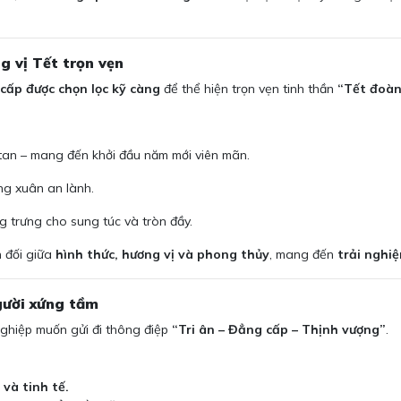
g vị Tết trọn vẹn
cấp được chọn lọc kỹ càng
để thể hiện trọn vẹn tinh thần
“Tết đoàn
 tan – mang đến khởi đầu năm mới viên mãn.
ơng xuân an lành.
ng trưng cho sung túc và tròn đầy.
n đối giữa
hình thức, hương vị và phong thủy
, mang đến
trải nghi
gười xứng tầm
ghiệp muốn gửi đi thông điệp
“Tri ân – Đẳng cấp – Thịnh vượng”
.
và tinh tế.