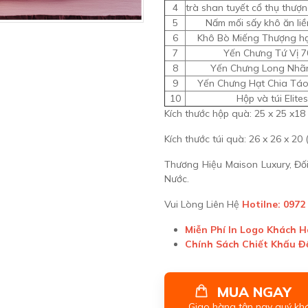
4
trà shan tuyết cổ thụ thượ
5
Nấm mối sấy khô ăn liề
6
Khô Bò Miếng Thượng h
7
Yến Chưng Tứ Vị 7
8
Yến Chưng Long Nhã
9
Yến Chưng Hạt Chia Táo
10
Hộp và túi Elites
Kích thước hộp quà: 25 x 25 x18
Kích thước túi quà: 26 x 26 x 20 
Thương Hiệu Maison Luxury, Đ
Nước.
Vui Lòng Liên Hệ
Hotilne: 0972
Miễn Phí In Logo Khách 
Chính Sách Chiết Khấu 
MUA NGAY
Giao hàng tận nay quý kh