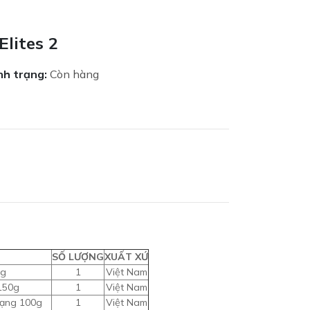
lites 2
nh trạng:
Còn hàng
SỐ LƯỢNG
XUẤT XỨ
0g
1
Việt Nam
150g
1
Việt Nam
hạng 100g
1
Việt Nam