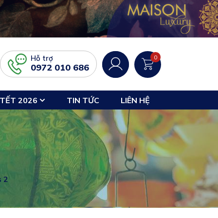
Hỗ trợ
0
0972 010 686
TẾT 2026
TIN TỨC
LIÊN HỆ
s 2