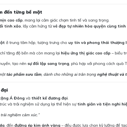
hạm đến từng bề mặt
mịn cao cấp
, mang lại cảm giác chạm tinh tế và sang trọng.
ổi tinh xảo
, lấy cảm hứng từ
vẻ đẹp tự nhiên hòa quyện cùng tin
bật
ở trung tâm hộp, tượng trưng cho
uy tín và phong thái thượng 
 chỉ tăng độ bền mà còn mang lại
hiệu ứng thị giác cao cấp
– biểu t
 huyền, tạo nên
sự đối lập sang trọng
, phù hợp với phong cách quà 
 một
tác phẩm sưu tầm
, dành cho những ai trân trọng
nghệ thuật và 
 đại
tặng Á Đông
và
thiết kế đương đại
.
rúc và trải nghiệm sử dụng lại thể hiện sự
tinh giản và tiện nghi hi
 trải nghiệm cảm xúc.”
 da
, đến
đường ép kim ánh vàng
– đều được lựa chọn kỹ lưỡng để tạ