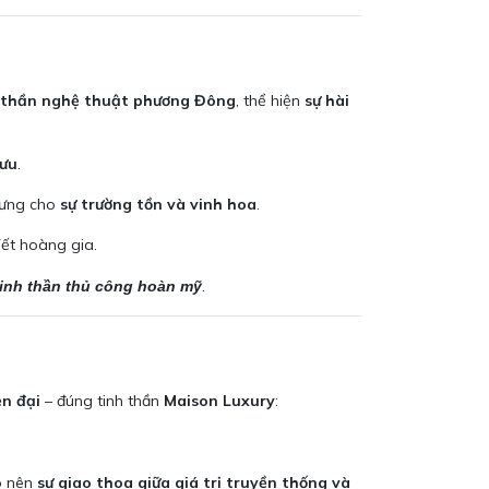
h thần nghệ thuật phương Đông
, thể hiện
sự hài
lưu
.
rưng cho
sự trường tồn và vinh hoa
.
Tết hoàng gia.
tinh thần thủ công hoàn mỹ
.
ện đại
– đúng tinh thần
Maison Luxury
:
o nên
sự giao thoa giữa giá trị truyền thống và