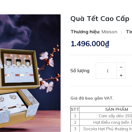
Quà Tết Cao Cấp E
Thương hiệu:
Maison
|
Tì
1.496.000₫
Số lượng:
Giá đã bao gồm VAT.
STT
SẢN PHẨM
1
Cam sấy dẻo 15
2
Hạt Điều rong biển 
3
Socola Hạt Phủ thượng 