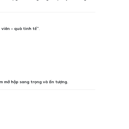
 viên – quà tinh tế”
.
ệm mở hộp sang trọng và ấn tượng.