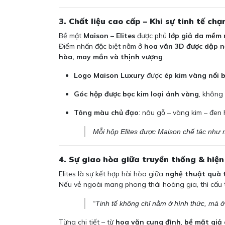
3. Chất liệu cao cấp – Khi sự tinh tế c
Bề mặt
Maison – Elites
được phủ
lớp giả da mềm 
Điểm nhấn đặc biệt nằm ở
hoa văn 3D được dập n
hòa, may mắn và thịnh vượng
.
Logo Maison Luxury
được
ép kim vàng nổi 
Góc hộp được bọc kim loại ánh vàng
, không
Tông màu chủ đạo
: nâu gỗ – vàng kim – đen
Mỗi hộp Elites được Maison chế tác như
4. Sự giao hòa giữa truyền thống & hiện
Elites là sự kết hợp hài hòa giữa
nghệ thuật quà 
Nếu vẻ ngoài mang phong thái hoàng gia, thì cấu t
“Tinh tế không chỉ nằm ở hình thức, mà ở
Từng chi tiết – từ
hoa văn cung đình
,
bề mặt giả