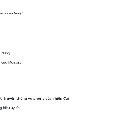
ủa người tặng.”
n dụng.
lý của Maison:
iữa
truyền thống và phong cách hiện đại
.
 hiệu uy tín.