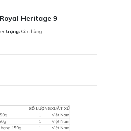
Royal Heritage 9
nh trạng:
Còn hàng
SỐ LƯỢNG
XUẤT XỨ
150g
1
Việt Nam
50g
1
Việt Nam
g hạng 150g
1
Việt Nam