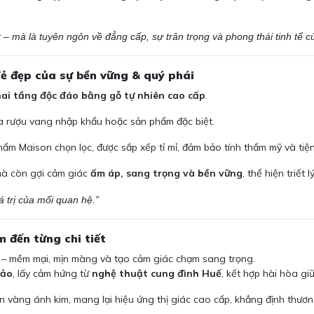
 – mà là tuyên ngôn về đẳng cấp, sự trân trọng và phong thái tinh tế c
Vẻ đẹp của sự bền vững & quý phái
hai tầng độc đáo bằng gỗ tự nhiên cao cấp
.
ứa rượu vang nhập khẩu hoặc sản phẩm đặc biệt.
m Maison chọn lọc, được sắp xếp tỉ mỉ, đảm bảo tính thẩm mỹ và tiệ
mà còn gợi cảm giác
ấm áp, sang trọng và bền vững
, thể hiện triết 
 trị của mối quan hệ.”
m đến từng chi tiết
– mềm mại, mịn màng và tạo cảm giác chạm sang trọng.
xảo
, lấy cảm hứng từ
nghệ thuật cung đình Huế
, kết hợp hài hòa g
n vàng ánh kim, mang lại hiệu ứng thị giác cao cấp, khẳng định thương