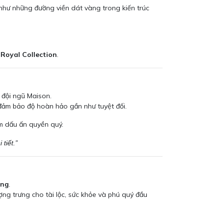
 như những đường viền dát vàng trong kiến trúc
m
Royal Collection
.
đội ngũ Maison.
 đảm bảo độ hoàn hảo gần như tuyệt đối.
m dấu ấn quyền quý.
tiết.”
ạng
.
ợng trưng cho tài lộc, sức khỏe và phú quý đầu