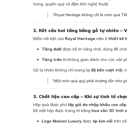
trọng, quyền quý và đậm tính nghệ thuật.
“Royal Heritage không chỉ là món quà Tết
2. Kết cấu hai tầng bằng gỗ tự nhiên – 
Điểm nổi bật của
Royal Heritage
nằm ở
thiết kế 
Tầng dưới
được bố trí vững chãi, dùng để ch
Tầng trên
là không gian dành cho các sản phẩ
Gỗ tự nhiên không chỉ mang lại
độ bền vượt trội
, 
“Một món quà quý phải trường tồn như giá
3. Chất liệu cao cấp – Khi sự tinh tế chạ
Hộp quà được phủ
lớp giả da nhập khẩu cao cấp
Bề mặt hộp được trang trí bằng
hoa văn 3D tinh 
Logo Maison Luxury
được
ép kim nổi
trên nề