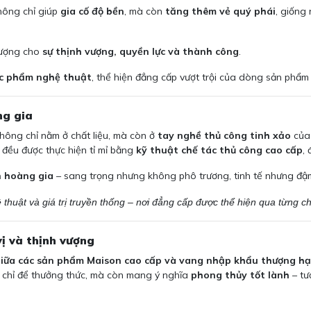
hông chỉ giúp
gia cố độ bền
, mà còn
tăng thêm vẻ quý phái
, giống
 tượng cho
sự thịnh vượng, quyền lực và thành công
.
c phẩm nghệ thuật
, thể hiện đẳng cấp vượt trội của dòng sản phẩ
ng gia
hông chỉ nằm ở chất liệu, mà còn ở
tay nghề thủ công tinh xảo
của 
n đều được thực hiện tỉ mỉ bằng
kỹ thuật chế tác thủ công cao cấp
,
n hoàng gia
– sang trọng nhưng không phô trương, tinh tế nhưng đậ
thuật và giá trị truyền thống – nơi đẳng cấp được thể hiện qua từng chi 
vị và thịnh vượng
 giữa các sản phẩm Maison cao cấp và vang nhập khẩu thượng h
 chỉ để thưởng thức, mà còn mang ý nghĩa
phong thủy tốt lành
– tư