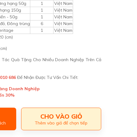
ượng hạng 50g
1
Việt Nam
 hạng 150g
1
Việt Nam
iền - 50g
1
Việt Nam
 đỏ, Đông trùng
6
Việt Nam
eritage
1
Việt Nam
20 (cm)
(cm)
ối Tác Quà Tặng Cho Nhiều Doanh Nghiệp Trên Cả
 010 686
Để Nhận Được Tư Vấn Chi Tiết:
Hàng Doanh Nghiệp
Đến 30%
CHO VÀO GIỎ
ách
Thêm vào giỏ để chọn tiếp