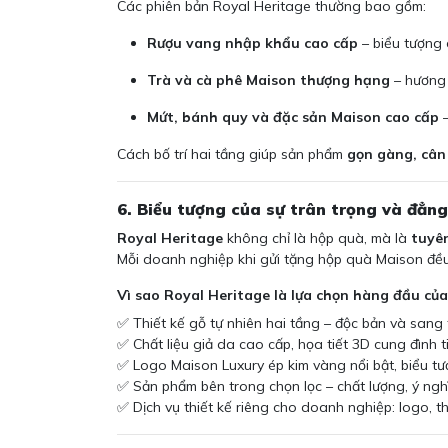
Các phiên bản Royal Heritage thường bao gồm:
Rượu vang nhập khẩu cao cấp
– biểu tượng 
Trà và cà phê Maison thượng hạng
– hương v
Mứt, bánh quy và đặc sản Maison cao cấp
–
Cách bố trí hai tầng giúp sản phẩm
gọn gàng, cân 
6. Biểu tượng của sự trân trọng và đẳn
Royal Heritage
không chỉ là hộp quà, mà là
tuyê
Mỗi doanh nghiệp khi gửi tặng hộp quà Maison đều
Vì sao Royal Heritage là lựa chọn hàng đầu củ
✅ Thiết kế gỗ tự nhiên hai tầng – độc bản và sang 
✅ Chất liệu giả da cao cấp, họa tiết 3D cung đình t
✅ Logo Maison Luxury ép kim vàng nổi bật, biểu t
✅ Sản phẩm bên trong chọn lọc – chất lượng, ý nghĩa
✅ Dịch vụ thiết kế riêng cho doanh nghiệp: logo, th