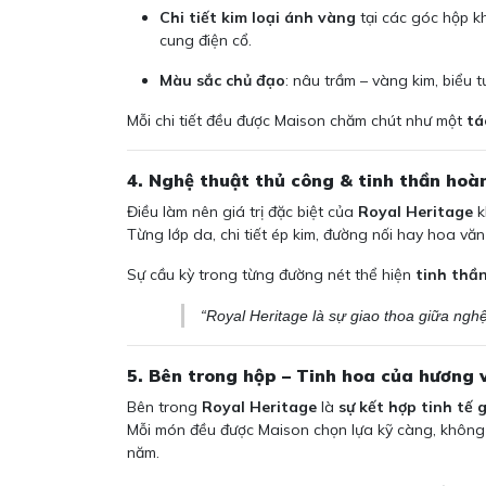
Chi tiết kim loại ánh vàng
tại các góc hộp k
cung điện cổ.
Màu sắc chủ đạo
: nâu trầm – vàng kim, biểu
Mỗi chi tiết đều được Maison chăm chút như một
tá
4. Nghệ thuật thủ công & tinh thần hoà
Điều làm nên giá trị đặc biệt của
Royal Heritage
k
Từng lớp da, chi tiết ép kim, đường nối hay hoa vă
Sự cầu kỳ trong từng đường nét thể hiện
tinh thầ
“Royal Heritage là sự giao thoa giữa nghệ 
5. Bên trong hộp – Tinh hoa của hương 
Bên trong
Royal Heritage
là
sự kết hợp tinh tế
Mỗi món đều được Maison chọn lựa kỹ càng, không
năm.