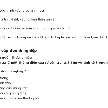
của thịnh vượng và vinh hoa.
ị tinh khiết, kết nối tinh thần an yên.
 mang hương vị sum vầy, ngọt ngào và ấm áp.
đối, sang trọng và tiện lợi khi trưng bày
– phù hợp làm
Quà Tết C
g cấp doanh nghiệp
n ngôn thương hiệu
.
 gửi đi
một thông điệp của sự tôn trọng, tri ân và tinh tế trong
a doanh nghiệp?
trọng.
inh xảo.
ượng của đẳng cấp.
 và giàu giá trị.
iệp, nhận diện thương hiệu.