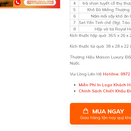
4
trà shan tuyết cổ thụ th
5
Khô Bò Miếng Thượng
6
Nấm mối sấy khô ăn l
7
Set Yến Tinh chế (9g), Táo
8
Hộp và túi Royal H
Kích thước hộp quà: 36.5 x 26 x 
Kích thước túi quà: 38 x 28 x 22 
Thương Hiệu Maison Luxury, Đ
Nước.
Vui Lòng Liên Hệ
Hotilne: 0972
Miễn Phí In Logo Khách 
Chính Sách Chiết Khấu 
MUA NGAY
Giao hàng tận nay quý kh