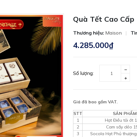
Quà Tết Cao Cấp 
Thương hiệu:
Maison
|
Tì
4.285.000₫
Số lượng:
Giá đã bao gồm VAT.
STT
SẢN PHẨM
1
Hạt Điều tỏi ớt 
2
Cam sấy dẻo 1
3
Socola Hạt Phủ thượn