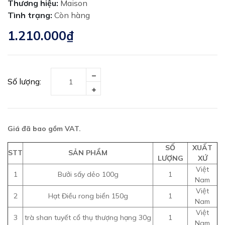
Thương hiệu:
Maison
Tình trạng:
Còn hàng
1.210.000₫
Số lượng:
Giá đã bao gồm VAT.
SỐ
XUẤT
STT
SẢN PHẨM
LƯỢNG
XỨ
Việt
1
Bưởi sấy dẻo 100g
1
Nam
Việt
2
Hạt Điều rong biển 150g
1
Nam
Việt
3
trà shan tuyết cổ thụ thượng hạng 30g
1
Nam