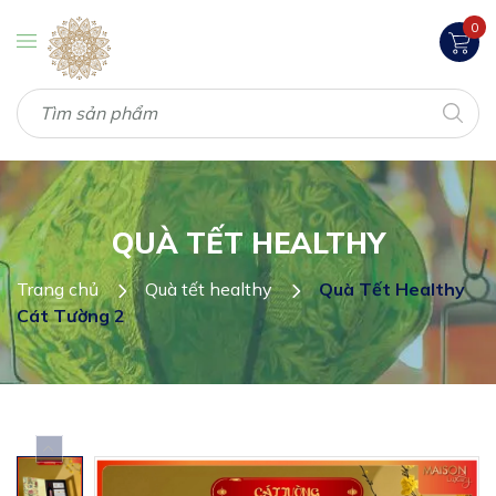
0
QUÀ TẾT HEALTHY
Trang chủ
Quà tết healthy
Quà Tết Healthy
Cát Tường 2