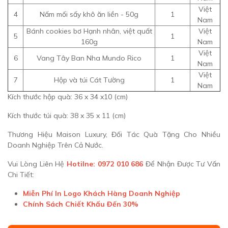
Việt
4
Nấm mối sấy khô ăn liền - 50g
1
Nam
Bánh cookies bơ Hạnh nhân, việt quất
Việt
5
1
160g
Nam
Việt
6
Vang Tây Ban Nha Mundo Rico
1
Nam
Việt
7
Hộp và túi Cát Tường
1
Nam
Kích thước hộp quà: 36 x 34 x10 (cm)
Kích thước túi quà: 38 x 35 x 11 (cm)
Thương Hiệu Maison Luxury, Đối Tác Quà Tặng Cho Nhiều
Doanh Nghiệp Trên Cả Nước.
Vui Lòng Liên Hệ
Hotilne: 0972 010 686
Để Nhận Được Tư Vấn
Chi Tiết:
Miễn Phí In Logo Khách Hàng Doanh Nghiệp
Chính Sách Chiết Khấu Đến 30%