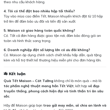
theo nhu cầu khách hàng.
4. Tôi có thể đặt bao nhiêu hộp tối thiểu?
Tùy vào mùa cao điểm Tết, Maison khuyến khích đặt từ 10 hộp
trở lên để đảm bảo ưu đãi và tiến độ sản xuất.
5. Maison có giao hàng toàn quốc không?
Có. Tất cả đơn hàng được giao tận nơi, đảm bảo đóng gói an
toàn và hình thức sang trọng.
6. Doanh nghiệp đặt số lượng lớn có ưu đãi không?
Có. Maison áp dụng chính sách chiết khấu hấp dẫn, quà tặng
kèm và hỗ trợ thiết kế thương hiệu miễn phí cho đơn hàng lớn.
🎋 Kết luận
Quà Tết Maison – Cát Tường
không chỉ là món quà – mà là
tác phẩm nghệ thuật mang hồn Tết Việt
, kết hợp
vẻ đẹp
truyền thống, phong cách hiện đại và tinh thần tri ân sâu
sắc
.
Hãy để Maison giúp bạn
trao gửi may mắn, sẻ chia an lành và