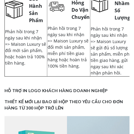
Hỏng
Nhầm,
Hành
Do Vận
Số
Sản
Chuyển
Lượng
Phẩm
Phản hồi trong 7
Phản hồi trong 7
Phản hồi trong 7
ngày sau khi nhận
ngày sau khi nhận
ngày sau khi nhận
=> Maison Luxury sẽ
=> Maison Luxury
=> Maison Luxury sẽ
đổi mới sản phẩm,
sẽ gửi đủ số lượng
đổi mới sản phẩm,
miễn phí tiền giao
sản phẩm, miễn phí
hoặc hoàn trả 100%
hàng hoặc hoàn trả
tiền giao hàng, gửi
tiền hàng.
100% tiền hàng.
ngay sau khi xác
nhận phản hồi.
HỖ TRỢ IN LOGO KHÁCH HÀNG DOANH NGHIỆP
THIẾT KẾ MỚI LẠI BAO BÌ HỘP THEO YÊU CẦU CHO ĐƠN
HÀNG TỪ 300 HỘP TRỞ LÊN