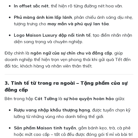
In offset sắc nét
, thể hiện rõ từng đường nét hoa văn.
Phủ màng ánh kim lấp lánh
, phản chiếu ánh sáng dịu nhẹ,
tượng trưng cho
may mắn và phú quý lan tỏa
.
Logo Maison Luxury dập nổi tinh tế
, tạo điểm nhấn nhận
diện sang trọng và chuyên nghiệp.
Đây chính là
ngôn ngữ của sự chỉn chu và đẳng cấp
, giúp
doanh nghiệp thể hiện trọn vẹn phong thái khi gửi quà Tết đến
đối tác, khách hàng và nhân viên thân thiết.
3. Tinh tế từ trong ra ngoài – Tặng phẩm của sự
đẳng cấp
Bên trong hộp
Cát Tường
là
sự hòa quyện hoàn hảo
giữa:
Rượu vang nhập khẩu thượng hạng
, được tuyển chọn kỹ
lưỡng từ những vùng nho danh tiếng thế giới.
Sản phẩm Maison tinh tuyển
, gồm bánh kẹo, trà, cà phê
hoặc mứt cao cấp – tất cả đều được đóng gói tỉ mỉ và bài trí