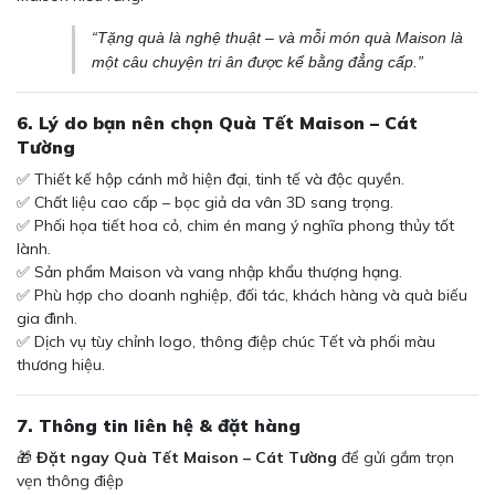
“Tặng quà là nghệ thuật – và mỗi món quà Maison là
một câu chuyện tri ân được kể bằng đẳng cấp.”
6. Lý do bạn nên chọn Quà Tết Maison – Cát
Tường
✅ Thiết kế hộp cánh mở hiện đại, tinh tế và độc quyền.
✅ Chất liệu cao cấp – bọc giả da vân 3D sang trọng.
✅ Phối họa tiết hoa cỏ, chim én mang ý nghĩa phong thủy tốt
lành.
✅ Sản phẩm Maison và vang nhập khẩu thượng hạng.
✅ Phù hợp cho doanh nghiệp, đối tác, khách hàng và quà biếu
gia đình.
✅ Dịch vụ tùy chỉnh logo, thông điệp chúc Tết và phối màu
thương hiệu.
7. Thông tin liên hệ & đặt hàng
🎁
Đặt ngay Quà Tết Maison – Cát Tường
để gửi gắm trọn
vẹn thông điệp