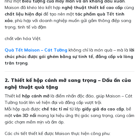
như một
biểu tượng của may mắn và an khang đầu xuân
.
Maison đã khéo léo kết hợp
nghệ thuật thiết kế cao cấp
cùng
chất liệu hiện đại
để tạo nên một
tác phẩm quà Tết tinh
xảo
, phù hợp với doanh nghiệp muốn gửi gắm thông điệp sang
trọng, tinh tế và đậm
chất văn hóa Việt.
Quà Tết Maison – Cát Tường
không chỉ là món quà – mà là
lời
chúc phúc được gói ghém bằng sự tinh tế, đẳng cấp và lòng
trân trọng
.
2. Thiết kế hộp cánh mở sang trọng – Dấu ấn của
nghệ thuật quà tặng
Thiết kế
hộp cánh mở
là điểm nhấn độc đáo, giúp Maison – Cát
Tường toát lên vẻ hiện đại và đẳng cấp vượt trội.
Mỗi hộp quà được
chế tác tỉ mỉ
từ lớp
giấy giả da cao cấp
, bề
mặt
vân 3D nổi
mang lại hiệu ứng thị giác sang trọng, cùng cảm
giác chạm mềm mịn và ấm áp.
Các chi tiết thiết kế được Maison thực hiện công phu: