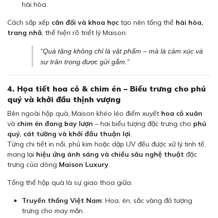
hài hòa.
Cách sắp xếp
cân đối và khoa học
tạo nên tổng thể
hài hòa,
trang nhã
, thể hiện rõ triết lý Maison:
“Quà tặng không chỉ là vật phẩm – mà là cảm xúc và
sự trân trọng được gửi gắm.”
4. Họa tiết hoa cỏ & chim én – Biểu trưng cho phú
quý và khởi đầu thịnh vượng
Bên ngoài hộp quà, Maison khéo léo điểm xuyết
hoa cỏ xuân
và
chim én đang bay lượn
– hai biểu tượng đặc trưng cho
phú
quý, cát tường và khởi đầu thuận lợi
.
Từng chi tiết in nổi, phủ kim hoặc dập UV đều được xử lý tinh tế,
mang lại
hiệu ứng ánh sáng và chiều sâu nghệ thuật
đặc
trưng của dòng
Maison Luxury
.
Tổng thể hộp quà là sự giao thoa giữa:
Truyền thống Việt Nam
: Hoa, én, sắc vàng đỏ tượng
trưng cho may mắn.