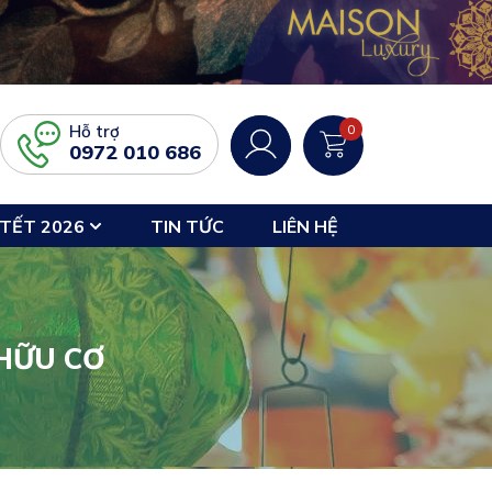
Hỗ trợ
0
0972 010 686
TẾT 2026
TIN TỨC
LIÊN HỆ
HỮU CƠ