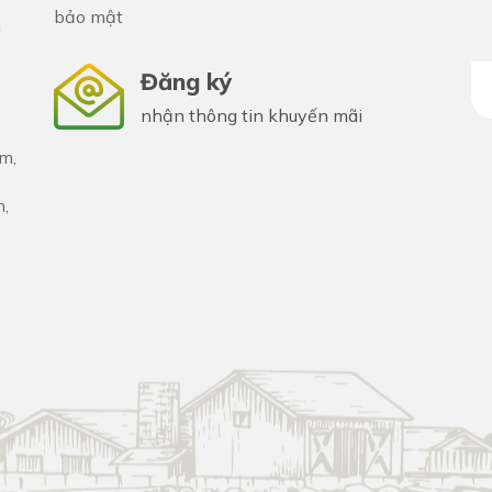
bảo mật
n
Đăng ký
nhận thông tin khuyến mãi
m,
n,