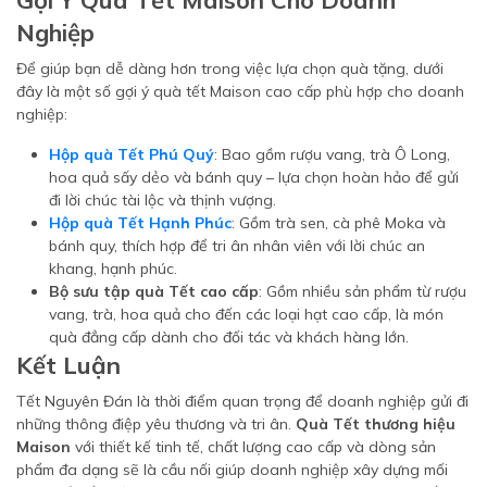
Gợi Ý Quà Tết Maison Cho Doanh
Nghiệp
Để giúp bạn dễ dàng hơn trong việc lựa chọn quà tặng, dưới
đây là một số gợi ý quà tết Maison cao cấp phù hợp cho doanh
nghiệp:
Hộp quà Tết Phú Quý
: Bao gồm rượu vang, trà Ô Long,
hoa quả sấy dẻo và bánh quy – lựa chọn hoàn hảo để gửi
đi lời chúc tài lộc và thịnh vượng.
Hộp quà Tết Hạnh Phúc
: Gồm trà sen, cà phê Moka và
bánh quy, thích hợp để tri ân nhân viên với lời chúc an
khang, hạnh phúc.
Bộ sưu tập quà Tết cao cấp
: Gồm nhiều sản phẩm từ rượu
vang, trà, hoa quả cho đến các loại hạt cao cấp, là món
quà đẳng cấp dành cho đối tác và khách hàng lớn.
Kết Luận
Tết Nguyên Đán là thời điểm quan trọng để doanh nghiệp gửi đi
những thông điệp yêu thương và tri ân.
Quà Tết thương hiệu
Maison
với thiết kế tinh tế, chất lượng cao cấp và dòng sản
phẩm đa dạng sẽ là cầu nối giúp doanh nghiệp xây dựng mối