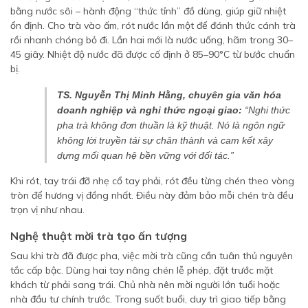
bằng nước sôi – hành động “thức tỉnh” đồ dùng, giúp giữ nhiệt
ổn định. Cho trà vào ấm, rót nước lần một để đánh thức cánh trà
rồi nhanh chóng bỏ đi. Lần hai mới là nước uống, hãm trong 30–
45 giây. Nhiệt độ nước đã được cố định ở 85–90°C từ bước chuẩn
bị.
TS. Nguyễn Thị Minh Hằng, chuyên gia văn hóa
doanh nghiệp và nghi thức ngoại giao:
“Nghi thức
pha trà không đơn thuần là kỹ thuật. Nó là ngôn ngữ
không lời truyền tải sự chân thành và cam kết xây
dựng mối quan hệ bền vững với đối tác.”
Khi rót, tay trái đỡ nhẹ cổ tay phải, rót đều từng chén theo vòng
tròn để hương vị đồng nhất. Điều này đảm bảo mỗi chén trà đều
trọn vị như nhau.
Nghệ thuật mời trà tạo ấn tượng
Sau khi trà đã được pha, việc mời trà cũng cần tuân thủ nguyên
tắc cấp bậc. Dùng hai tay nâng chén lễ phép, đặt trước mặt
khách từ phải sang trái. Chủ nhà nên mời người lớn tuổi hoặc
nhà đầu tư chính trước. Trong suốt buổi, duy trì giao tiếp bằng