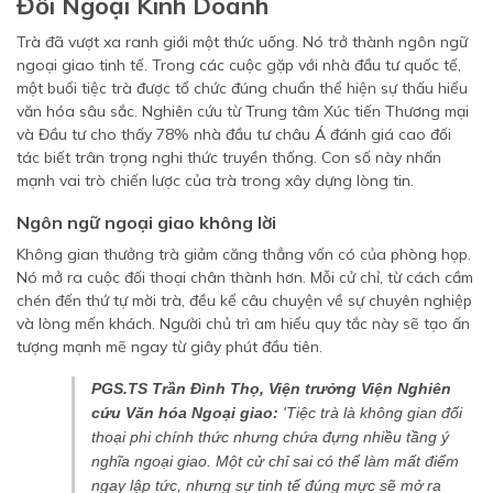
Đối Ngoại Kinh Doanh
Trà đã vượt xa ranh giới một thức uống. Nó trở thành ngôn ngữ
ngoại giao tinh tế. Trong các cuộc gặp với nhà đầu tư quốc tế,
một buổi tiệc trà được tổ chức đúng chuẩn thể hiện sự thấu hiểu
văn hóa sâu sắc. Nghiên cứu từ Trung tâm Xúc tiến Thương mại
và Đầu tư cho thấy 78% nhà đầu tư châu Á đánh giá cao đối
tác biết trân trọng nghi thức truyền thống. Con số này nhấn
mạnh vai trò chiến lược của trà trong xây dựng lòng tin.
Ngôn ngữ ngoại giao không lời
Không gian thưởng trà giảm căng thẳng vốn có của phòng họp.
Nó mở ra cuộc đối thoại chân thành hơn. Mỗi cử chỉ, từ cách cầm
chén đến thứ tự mời trà, đều kể câu chuyện về sự chuyên nghiệp
và lòng mến khách. Người chủ trì am hiểu quy tắc này sẽ tạo ấn
tượng mạnh mẽ ngay từ giây phút đầu tiên.
PGS.TS Trần Đình Thọ, Viện trưởng Viện Nghiên
cứu Văn hóa Ngoại giao:
'Tiệc trà là không gian đối
thoại phi chính thức nhưng chứa đựng nhiều tầng ý
nghĩa ngoại giao. Một cử chỉ sai có thể làm mất điểm
ngay lập tức, nhưng sự tinh tế đúng mực sẽ mở ra