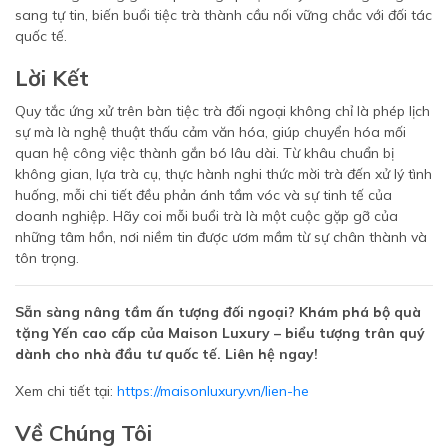
sang tự tin, biến buổi tiệc trà thành cầu nối vững chắc với đối tác
quốc tế.
Lời Kết
Quy tắc ứng xử trên bàn tiệc trà đối ngoại không chỉ là phép lịch
sự mà là nghệ thuật thấu cảm văn hóa, giúp chuyển hóa mối
quan hệ công việc thành gắn bó lâu dài. Từ khâu chuẩn bị
không gian, lựa trà cụ, thực hành nghi thức mời trà đến xử lý tình
huống, mỗi chi tiết đều phản ánh tầm vóc và sự tinh tế của
doanh nghiệp. Hãy coi mỗi buổi trà là một cuộc gặp gỡ của
những tâm hồn, nơi niềm tin được ươm mầm từ sự chân thành và
tôn trọng.
Sẵn sàng nâng tầm ấn tượng đối ngoại? Khám phá bộ quà
tặng Yến cao cấp của Maison Luxury – biểu tượng trân quý
dành cho nhà đầu tư quốc tế. Liên hệ ngay!
Xem chi tiết tại:
https://maisonluxury.vn/lien-he
Về Chúng Tôi