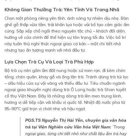
Không Gian Thưởng Trà: Yên Tĩnh Và Trang Nhã
Chọn một phòng riêng yên tĩnh, ánh sáng tự nhiên dịu nhẹ. Bàn
ghế gỗ thấp vừa tầm, trải khăn lụa hoặc vải bố tạo cảm giác ấm
cúng. Sắp xếp chỗ ngồi theo nguyên tắc chủ – khách đối diện,
hướng về cửa chính để thể hiện sự tôn trọng tối đa. Việc bố trí
này tuân thủ nghi thức ngoại giao cơ bản – một chi tiết nhỏ
nhưng tạo ấn tượng mạnh với nhà đầu tư.
Lựa Chọn Trà Cụ Và Loại Trà Phù Hợp
Bộ trà cụ nên gồm ấm đất nung hoặc sứ men rạn, đi kèm chén
tống, chén quân, khay gỗ và ống lăn trà. Tránh dùng trà túi lọc
– dấu hiệu của sự vội vàng và thiếu đầu tư. Tiêu chuẩn ngành
ngoại giao khuyến nghị dùng trà Ô Long hoặc trà Shan tuyết
cổ thụ Việt Nam. Đây là những dòng trà lên men trung bình,
hương vị dễ tiếp cận với khẩu vị quốc tế. Nhiệt độ nước pha từ
85–90°C giữ trọn vị chát nhẹ và hậu ngọt.
PGS.TS Nguyễn Thị Hải Yến, chuyên gia văn hóa
trà tại Viện Nghiên cứu Văn hóa Việt Nam:
'Trong
ngoại giao, từng chi tiết nhỏ như chất liệu ấm trà hay