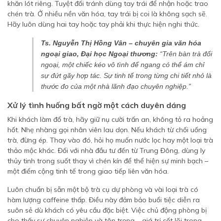
khăn lót riêng. Tuyệt đối tránh dùng tay trái để nhận hoặc trao
chén trà. Ở nhiều nền văn hóa, tay trái bị coi là không sạch sẽ.
Hãy luôn dùng hai tay hoặc tay phải khi thực hiện nghi thức.
Ts. Nguyễn Thị Hồng Vân – chuyên gia văn hóa
ngoại giao, Đại học Ngoại thương:
“Trên bàn trà đối
ngoại, một chiếc kéo vô tình để ngang có thể ám chỉ
sự đứt gãy hợp tác. Sự tinh tế trong từng chi tiết nhỏ là
thước đo của một nhà lãnh đạo chuyên nghiệp.”
Xử lý tình huống bất ngờ một cách duyên dáng
Khi khách làm đổ trà, hãy giữ nụ cười trấn an, không tỏ ra hoảng
hốt. Nhẹ nhàng gọi nhân viên lau dọn. Nếu khách từ chối uống
trà, đừng ép. Thay vào đó, hỏi họ muốn nước lọc hay một loại trà
thảo mộc khác. Đối với nhà đầu tư đến từ Trung Đông, dùng ly
thủy tinh trong suốt thay vì chén kín để thể hiện sự minh bạch –
một điểm cộng tinh tế trong giao tiếp liên văn hóa.
Luôn chuẩn bị sẵn một bộ trà cụ dự phòng và vài loại trà có
hàm lượng caffeine thấp. Điều này đảm bảo buổi tiệc diễn ra
suôn sẻ dù khách có yêu cầu đặc biệt. Việc chủ động phòng bị
cho thấy sự chuyên nghiệp và tôn trọng – giá trị cốt lõi trong