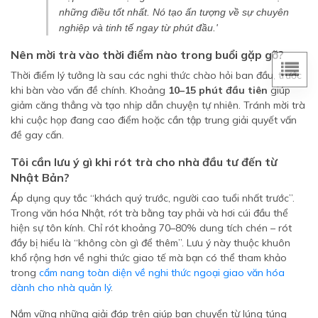
những điều tốt nhất. Nó tạo ấn tượng về sự chuyên
nghiệp và tinh tế ngay từ phút đầu.'
Nên mời trà vào thời điểm nào trong buổi gặp gỡ?
Thời điểm lý tưởng là sau các nghi thức chào hỏi ban đầu, trước
khi bàn vào vấn đề chính. Khoảng
10–15 phút đầu tiên
giúp
giảm căng thẳng và tạo nhịp dẫn chuyện tự nhiên. Tránh mời trà
khi cuộc họp đang cao điểm hoặc cần tập trung giải quyết vấn
đề gay cấn.
Tôi cần lưu ý gì khi rót trà cho nhà đầu tư đến từ
Nhật Bản?
Áp dụng quy tắc “khách quý trước, người cao tuổi nhất trước”.
Trong văn hóa Nhật, rót trà bằng tay phải và hơi cúi đầu thể
hiện sự tôn kính. Chỉ rót khoảng 70–80% dung tích chén – rót
đầy bị hiểu là “không còn gì để thêm”. Lưu ý này thuộc khuôn
khổ rộng hơn về nghi thức giao tế mà bạn có thể tham khảo
trong
cẩm nang toàn diện về nghi thức ngoại giao văn hóa
dành cho nhà quản lý
.
Nắm vững những giải đáp trên giúp bạn chuyển từ lúng túng