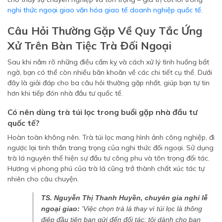
nghi thức ngoại giao văn hóa giao tế doanh nghiệp quốc tế
.
Câu Hỏi Thường Gặp Về Quy Tắc Ứng
Xử Trên Bàn Tiệc Trà Đối Ngoại
Sau khi nắm rõ những điều cấm kỵ và cách xử lý tình huống bất
ngờ, bạn có thể còn nhiều băn khoăn về các chi tiết cụ thể. Dưới
đây là giải đáp cho ba câu hỏi thường gặp nhất, giúp bạn tự tin
hơn khi tiếp đón nhà đầu tư quốc tế.
Có nên dùng trà túi lọc trong buổi gặp nhà đầu tư
quốc tế?
Hoàn toàn không nên. Trà túi lọc mang hình ảnh công nghiệp, đi
ngược lại tinh thần trang trọng của nghi thức đối ngoại. Sử dụng
trà lá nguyên thể hiện sự đầu tư công phu và tôn trọng đối tác.
Hương vị phong phú của trà lá cũng trở thành chất xúc tác tự
nhiên cho câu chuyện.
TS. Nguyễn Thị Thanh Huyền, chuyên gia nghi lễ
ngoại giao:
'Việc chọn trà lá thay vì túi lọc là thông
điệp đầu tiên bạn gửi đến đối tác: tôi dành cho bạn