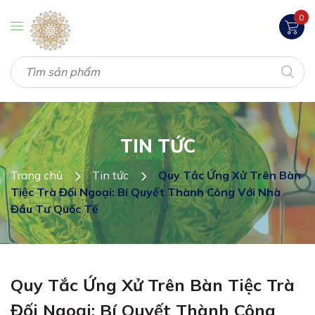
0
TIN TỨC
Trang chủ
Tin tức
Quy Tắc Ứng Xử Trên Bàn
Tiệc Trà Đối Ngoại: Bí Quyết Thành Công Với Nhà
Đầu Tư Quốc Tế
Quy Tắc Ứng Xử Trên Bàn Tiệc Trà
Đối Ngoại: Bí Quyết Thành Công