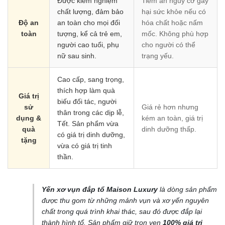
Được kiểm nghiệm
Tiềm ẩn nguy cơ gây
chất lượng, đảm bảo
hại sức khỏe nếu có
Độ an
an toàn cho mọi đối
hóa chất hoặc nấm
toàn
tượng, kể cả trẻ em,
mốc. Không phù hợp
người cao tuổi, phụ
cho người có thể
nữ sau sinh.
trạng yếu.
Cao cấp, sang trọng,
thích hợp làm quà
Giá trị
biếu đối tác, người
sử
Giá rẻ hơn nhưng
thân trong các dịp lễ,
dụng &
kém an toàn, giá trị
Tết. Sản phẩm vừa
quà
dinh dưỡng thấp.
có giá trị dinh dưỡng,
tặng
vừa có giá trị tinh
thần.
Yến xơ vụn đắp tổ Maison Luxury
là dòng sản phẩm
được thu gom từ những mảnh vụn và xơ yến nguyên
chất trong quá trình khai thác, sau đó được đắp lại
thành hình tổ. Sản phẩm giữ trọn vẹn
100% giá trị