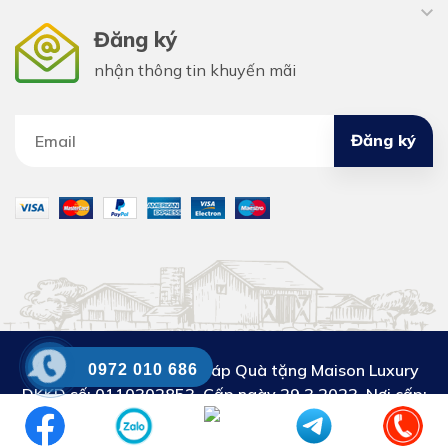
Đăng ký
nhận thông tin khuyến mãi
Đăng ký
Công ty Cổ phần Giải pháp Quà tặng Maison Luxury
0972 010 686
DKKD số:
0110302853. Cấp ngày 29.3.2023. Nơi cấp:
Sở KH&ĐT thành phố Hà Nội