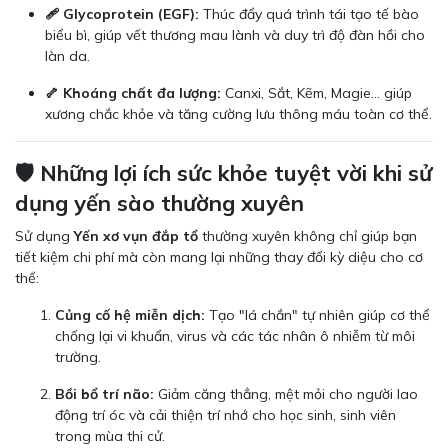
🩹 Glycoprotein (EGF):
Thúc đẩy quá trình tái tạo tế bào
biểu bì, giúp vết thương mau lành và duy trì độ đàn hồi cho
làn da.
🦴 Khoáng chất đa lượng:
Canxi, Sắt, Kẽm, Magie... giúp
xương chắc khỏe và tăng cường lưu thông máu toàn cơ thể.
🛡️ Những lợi ích sức khỏe tuyệt vời khi sử
dụng yến sào thường xuyên
Sử dụng
Yến xơ vụn đắp tổ
thường xuyên không chỉ giúp bạn
tiết kiệm chi phí mà còn mang lại những thay đổi kỳ diệu cho cơ
thể:
Củng cố hệ miễn dịch:
Tạo "lá chắn" tự nhiên giúp cơ thể
chống lại vi khuẩn, virus và các tác nhân ô nhiễm từ môi
trường.
Bồi bổ trí não:
Giảm căng thẳng, mệt mỏi cho người lao
động trí óc và cải thiện trí nhớ cho học sinh, sinh viên
trong mùa thi cử.