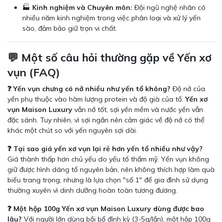
🏭
Kinh nghiệm và Chuyên môn:
Đội ngũ nghệ nhân có
nhiều năm kinh nghiệm trong việc phân loại và xử lý yến
sào, đảm bảo giữ trọn vi chất.
💬 Một số câu hỏi thường gặp về Yến xơ
vụn (FAQ)
❓ Yến vụn chưng có nở nhiều như yến tổ không?
Độ nở của
yến phụ thuộc vào hàm lượng protein và độ già của tổ.
Yến xơ
vụn Maison Luxury
vẫn nở tốt, sợi yến mềm và nước yến vẫn
đặc sánh. Tuy nhiên, vì sợi ngắn nên cảm giác về độ nở có thể
khác một chút so với yến nguyên sợi dài.
❓ Tại sao giá yến xơ vụn lại rẻ hơn yến tổ nhiều như vậy?
Giá thành thấp hơn chủ yếu do yếu tố thẩm mỹ. Yến vụn không
giữ được hình dáng tổ nguyên bản, nên không thích hợp làm quà
biếu trang trọng, nhưng là lựa chọn "số 1" để gia đình sử dụng
thường xuyên vì dinh dưỡng hoàn toàn tương đương.
❓ Một hộp 100g Yến xơ vụn Maison Luxury dùng được bao
lâu?
Với người lớn dùng bồi bổ định kỳ (3-5g/lần), một hộp 100g