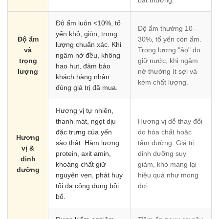
bất thường.
Độ ẩm luôn <10%, tổ
Độ ẩm thường 10–
yến khô, giòn, trọng
Độ ẩm
30%, tổ yến còn ẩm.
lượng chuẩn xác. Khi
và
Trọng lượng "ảo" do
ngâm nở đều, không
trọng
giữ nước, khi ngâm
hao hụt, đảm bảo
lượng
nở thường ít sợi và
khách hàng nhận
kém chất lượng.
đúng giá trị đã mua.
Hương vị tự nhiên,
thanh mát, ngọt dịu
Hương vị dễ thay đổi
đặc trưng của yến
do hóa chất hoặc
Hương
sào thật. Hàm lượng
tẩm đường. Giá trị
vị &
protein, axit amin,
dinh dưỡng suy
dinh
khoáng chất giữ
giảm, khó mang lại
dưỡng
nguyên vẹn, phát huy
hiệu quả như mong
tối đa công dụng bồi
đợi.
bổ.