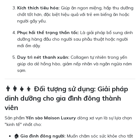
Kích thích tiêu hóa:
Giúp ăn ngon miệng, hấp thu dưỡng
chất tốt hơn, đặc biệt hiệu quả với trẻ em biếng ăn hoặc
người gầy yếu.
Phục hồi thể trạng thần tốc:
Là giải pháp bổ sung dinh
dưỡng hàng đầu cho người sau phẫu thuật hoặc người
mới ốm dậy.
Duy trì nét thanh xuân:
Collagen tự nhiên trong yến
giúp da dẻ hồng hào, giảm nếp nhăn và ngăn ngừa nám
sạm.
👨‍👩‍👧‍👦 Đối tượng sử dụng: Giải pháp
dinh dưỡng cho gia đình đông thành
viên
Sản phẩm
Yến sào Maison Luxury
dòng xơ vụn là sự lựa chọn
"kinh tế" nhất cho:
🏠 Gia đình đông người:
Muốn chăm sóc sức khỏe cho tất