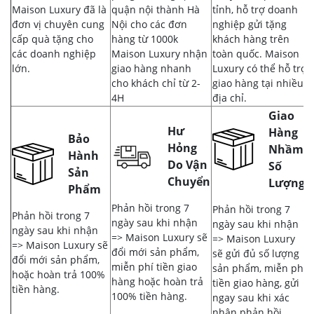
Maison Luxury đã là
quận nội thành Hà
tỉnh, hỗ trợ doanh
đơn vị chuyên cung
Nội cho các đơn
nghiệp gửi tặng
cấp quà tặng cho
hàng từ 1000k
khách hàng trên
các doanh nghiệp
Maison Luxury nhận
toàn quốc. Maison
lớn.
giao hàng nhanh
Luxury có thể hỗ trợ
cho khách chỉ từ 2-
giao hàng tại nhiều
4H
địa chỉ.
Giao
Hư
Hàng
Bảo
Hỏng
Nhầm,
Hành
Do Vận
Số
Sản
Chuyển
Lượng
Phẩm
Phản hồi trong 7
Phản hồi trong 7
Phản hồi trong 7
ngày sau khi nhận
ngày sau khi nhận
ngày sau khi nhận
=> Maison Luxury sẽ
=> Maison Luxury
=> Maison Luxury sẽ
đổi mới sản phẩm,
sẽ gửi đủ số lượng
đổi mới sản phẩm,
miễn phí tiền giao
sản phẩm, miễn phí
hoặc hoàn trả 100%
hàng hoặc hoàn trả
tiền giao hàng, gửi
tiền hàng.
100% tiền hàng.
ngay sau khi xác
nhận phản hồi.