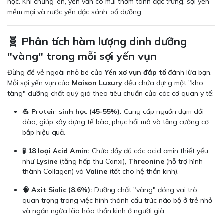
học. Khi chưng lên, yến vẫn có mùi thơm tanh đặc trưng, sợi yến
mềm mại và nước yến đặc sánh, bổ dưỡng.
🧬 Phân tích hàm lượng dinh dưỡng
"vàng" trong mỗi sợi yến vụn
Đừng để vẻ ngoài nhỏ bé của
Yến xơ vụn đắp tổ
đánh lừa bạn.
Mỗi sợi yến vụn của
Maison Luxury
đều chứa đựng một "kho
tàng" dưỡng chất quý giá theo tiêu chuẩn của các cơ quan y tế:
💪 Protein sinh học (45-55%):
Cung cấp nguồn đạm dồi
dào, giúp xây dựng tế bào, phục hồi mô và tăng cường cơ
bắp hiệu quả.
🧪 18 loại Acid Amin:
Chứa đầy đủ các acid amin thiết yếu
như
Lysine
(tăng hấp thu Canxi),
Threonine
(hỗ trợ hình
thành Collagen) và
Valine
(tốt cho hệ thần kinh).
🧠 Axit Sialic (8.6%):
Dưỡng chất "vàng" đóng vai trò
quan trọng trong việc hình thành cấu trúc não bộ ở trẻ nhỏ
và ngăn ngừa lão hóa thần kinh ở người già.