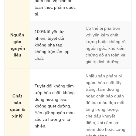
đảm bảo vệ sinh an
toàn thực phẩm quốc
tế.
Có thể bị pha trộn
100% tổ yến tự
Nguồn
với yến kém chất
nhiên, tuyệt đối
gốc
lượng hoặc không rõ
không pha tạp,
nguyên
nguồn gốc, khó kiểm
không trộn lẫn tạp
liệu
chứng độ an toàn và
chất.
giá trị dinh dưỡng.
Nhiều sản phẩm bị
ngâm hóa chất tẩy
Tuyệt đối không tẩm
trắng, tẩm đường
ướp hóa chất, không
Chất
hoặc chất bảo quản
dùng hương liệu,
bảo
để tạo màu đẹp mắt,
không quét đường.
quản &
tăng trọng lượng,
Yến giữ nguyên màu
xử lý
che dấu khuyết
sắc và hương vị tự
điểm, khi cầm sợi
nhiên.
mềm dẻo hoặc cứng