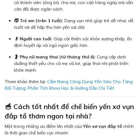
cả thành viên (ông bà, cha mẹ, con cái) hàng ngày mà vẫn
cân đối được ngân sách.
🧒 Trẻ em (trên 1 tuổi):
Dạng vụn nhỏ giúp trẻ dễ nhai, dễ
nuốt và dễ hấp thu hơn yến sợi dài.
👴 Người cao tuổi:
Giúp cải thiện sức khỏe xương khớp, ổn
định huyết áp và ngủ ngon giấc hơn.
🤰 Phụ nữ mang thai (từ tháng thứ 4):
Cung cấp dinh
dưỡng thiết yếu cho cả mẹ và bé, giúp thai nhi phát triển
khỏe mạnh.
Tham khảo thêm tại:
Cẩm Nang Công Dụng Yến Sào Cho Từng
Đối Tượng: Phân Tích Khoa Học & Hướng Dẫn Chi Tiết
🥣 Cách tốt nhất để chế biến yến xơ vụn
đắp tổ thơm ngon tại nhà?
Một trong những ưu điểm lớn nhất của
Yến xơ vụn đắp tổ
chính
là thời gian chế biến cực nhanh: