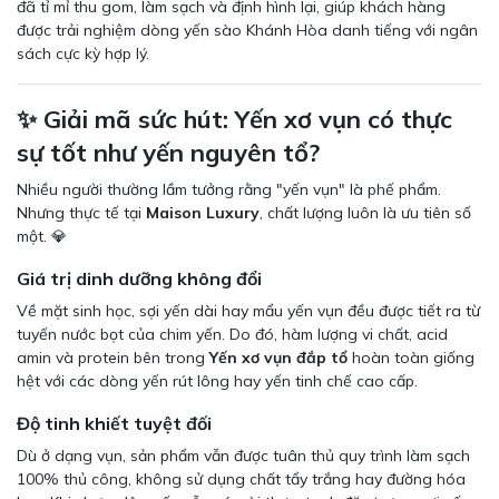
đã tỉ mỉ thu gom, làm sạch và định hình lại, giúp khách hàng
được trải nghiệm dòng yến sào Khánh Hòa danh tiếng với ngân
sách cực kỳ hợp lý.
✨ Giải mã sức hút: Yến xơ vụn có thực
sự tốt như yến nguyên tổ?
Nhiều người thường lầm tưởng rằng "yến vụn" là phế phẩm.
Nhưng thực tế tại
Maison Luxury
, chất lượng luôn là ưu tiên số
một. 💎
Giá trị dinh dưỡng không đổi
Về mặt sinh học, sợi yến dài hay mẩu yến vụn đều được tiết ra từ
tuyến nước bọt của chim yến. Do đó, hàm lượng vi chất, acid
amin và protein bên trong
Yến xơ vụn đắp tổ
hoàn toàn giống
hệt với các dòng yến rút lông hay yến tinh chế cao cấp.
Độ tinh khiết tuyệt đối
Dù ở dạng vụn, sản phẩm vẫn được tuân thủ quy trình làm sạch
100% thủ công, không sử dụng chất tẩy trắng hay đường hóa