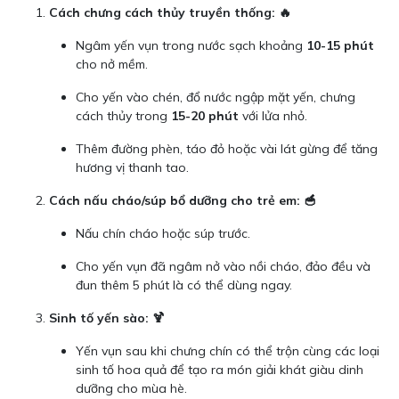
Cách chưng cách thủy truyền thống: 🔥
Ngâm yến vụn trong nước sạch khoảng
10-15 phút
cho nở mềm.
Cho yến vào chén, đổ nước ngập mặt yến, chưng
cách thủy trong
15-20 phút
với lửa nhỏ.
Thêm đường phèn, táo đỏ hoặc vài lát gừng để tăng
hương vị thanh tao.
Cách nấu cháo/súp bổ dưỡng cho trẻ em: 🥣
Nấu chín cháo hoặc súp trước.
Cho yến vụn đã ngâm nở vào nồi cháo, đảo đều và
đun thêm 5 phút là có thể dùng ngay.
Sinh tố yến sào: 🍹
Yến vụn sau khi chưng chín có thể trộn cùng các loại
sinh tố hoa quả để tạo ra món giải khát giàu dinh
dưỡng cho mùa hè.