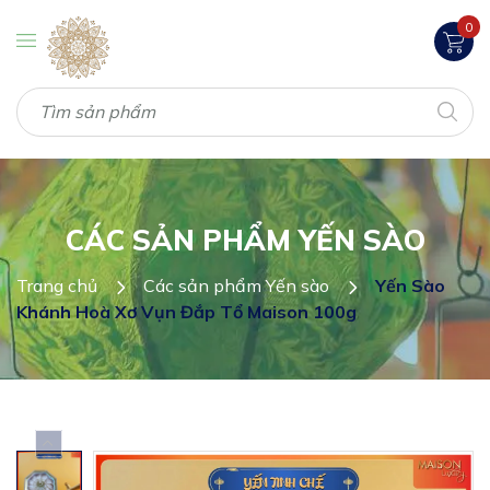
0
CÁC SẢN PHẨM YẾN SÀO
Trang chủ
Các sản phẩm Yến sào
Yến Sào
Khánh Hoà Xơ Vụn Đắp Tổ Maison 100g