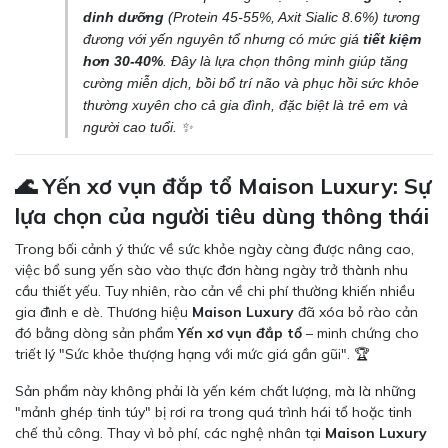
dinh dưỡng
(Protein 45-55%, Axit Sialic 8.6%) tương
đương với yến nguyên tổ nhưng có mức giá
tiết kiệm
hơn 30-40%
. Đây là lựa chọn thông minh giúp tăng
cường miễn dịch, bồi bổ trí não và phục hồi sức khỏe
thường xuyên cho cả gia đình, đặc biệt là trẻ em và
người cao tuổi. ✨
🌊 Yến xơ vụn đắp tổ Maison Luxury: Sự
lựa chọn của người tiêu dùng thông thái
Trong bối cảnh ý thức về sức khỏe ngày càng được nâng cao,
việc bổ sung yến sào vào thực đơn hàng ngày trở thành nhu
cầu thiết yếu. Tuy nhiên, rào cản về chi phí thường khiến nhiều
gia đình e dè. Thương hiệu
Maison Luxury
đã xóa bỏ rào cản
đó bằng dòng sản phẩm
Yến xơ vụn đắp tổ
– minh chứng cho
triết lý "Sức khỏe thượng hạng với mức giá gần gũi". 🏆
Sản phẩm này không phải là yến kém chất lượng, mà là những
"mảnh ghép tinh túy" bị rơi ra trong quá trình hái tổ hoặc tinh
chế thủ công. Thay vì bỏ phí, các nghệ nhân tại
Maison Luxury