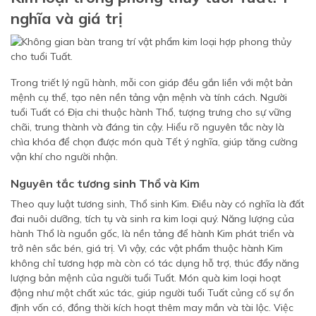
nghĩa và giá trị
Trong triết lý ngũ hành, mỗi con giáp đều gắn liền với một bản
mệnh cụ thể, tạo nên nền tảng vận mệnh và tính cách. Người
tuổi Tuất có Địa chi thuộc hành Thổ, tượng trưng cho sự vững
chãi, trung thành và đáng tin cậy. Hiểu rõ nguyên tắc này là
chìa khóa để chọn được món quà Tết ý nghĩa, giúp tăng cường
vận khí cho người nhận.
Nguyên tắc tương sinh Thổ và Kim
Theo quy luật tương sinh, Thổ sinh Kim. Điều này có nghĩa là đất
đai nuôi dưỡng, tích tụ và sinh ra kim loại quý. Năng lượng của
hành Thổ là nguồn gốc, là nền tảng để hành Kim phát triển và
trở nên sắc bén, giá trị. Vì vậy, các vật phẩm thuộc hành Kim
không chỉ tương hợp mà còn có tác dụng hỗ trợ, thúc đẩy năng
lượng bản mệnh của người tuổi Tuất. Món quà kim loại hoạt
động như một chất xúc tác, giúp người tuổi Tuất củng cố sự ổn
định vốn có, đồng thời kích hoạt thêm may mắn và tài lộc. Việc