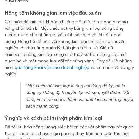
quyết đoán.
Nâng tầm không gian làm việc đầu xuân
Các món đồ kim loại không chỉ đẹp mắt mà còn mang ý nghĩa
vững chãi, bền bỉ. Một chiếc bút ký bằng kim loại sáng bóng
tượng trưng cho những quyết định sắc bén và lời nói trọng
lượng. Đồng hồ để bàn với khung kim loại thể hiện sự chuyên
nghiệp và khả năng quản lý thời gian hiệu quả. Giá đỡ
namecard bằng kim loại cũng cho thấy sự trân trọng các mối
quan hệ và một mạng lưới đối tác vững vàng. Đây đều là những
món
quà tặng khai vận cho doanh nghiệp
và cá nhân vô cùng ý
nghĩa.
“Một chiếc bút kim loại không chỉ dùng để ký, nó là
công cụ khẳng định quyền lực và sự quyết đoán. Đặt
đúng vị trí, nó sẽ trở thành vật dẫn lối cho những quyết
sách thành công.”
Ý nghĩa và cách bài trí vật phẩm kim loại
Để tối ưu hóa năng lượng, việc bài trí các vật phẩm này rất quan
trọng. Theo các chuyên gia phong thủy, bạn nên tuân thủ một