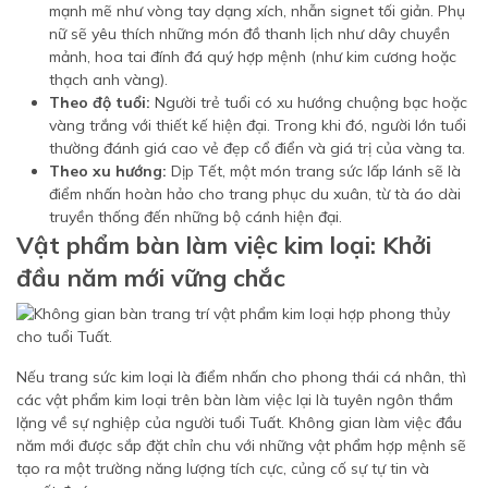
mạnh mẽ như vòng tay dạng xích, nhẫn signet tối giản. Phụ
nữ sẽ yêu thích những món đồ thanh lịch như dây chuyền
mảnh, hoa tai đính đá quý hợp mệnh (như kim cương hoặc
thạch anh vàng).
Theo độ tuổi:
Người trẻ tuổi có xu hướng chuộng bạc hoặc
vàng trắng với thiết kế hiện đại. Trong khi đó, người lớn tuổi
thường đánh giá cao vẻ đẹp cổ điển và giá trị của vàng ta.
Theo xu hướng:
Dịp Tết, một món trang sức lấp lánh sẽ là
điểm nhấn hoàn hảo cho trang phục du xuân, từ tà áo dài
truyền thống đến những bộ cánh hiện đại.
Vật phẩm bàn làm việc kim loại: Khởi
đầu năm mới vững chắc
Nếu trang sức kim loại là điểm nhấn cho phong thái cá nhân, thì
các vật phẩm kim loại trên bàn làm việc lại là tuyên ngôn thầm
lặng về sự nghiệp của người tuổi Tuất. Không gian làm việc đầu
năm mới được sắp đặt chỉn chu với những vật phẩm hợp mệnh sẽ
tạo ra một trường năng lượng tích cực, củng cố sự tự tin và