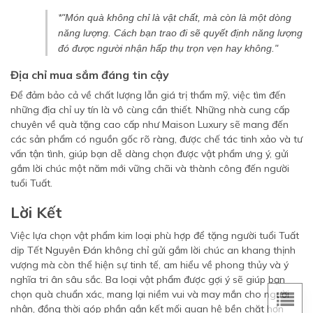
*"Món quà không chỉ là vật chất, mà còn là một dòng
năng lượng. Cách bạn trao đi sẽ quyết định năng lượng
đó được người nhận hấp thụ trọn vẹn hay không."
Địa chỉ mua sắm đáng tin cậy
Để đảm bảo cả về chất lượng lẫn giá trị thẩm mỹ, việc tìm đến
những địa chỉ uy tín là vô cùng cần thiết. Những nhà cung cấp
chuyên về quà tặng cao cấp như Maison Luxury sẽ mang đến
các sản phẩm có nguồn gốc rõ ràng, được chế tác tinh xảo và tư
vấn tận tình, giúp bạn dễ dàng chọn được vật phẩm ưng ý, gửi
gắm lời chúc một năm mới vững chãi và thành công đến người
tuổi Tuất.
Lời Kết
Việc lựa chọn vật phẩm kim loại phù hợp để tặng người tuổi Tuất
dịp Tết Nguyên Đán không chỉ gửi gắm lời chúc an khang thịnh
vượng mà còn thể hiện sự tinh tế, am hiểu về phong thủy và ý
nghĩa tri ân sâu sắc. Ba loại vật phẩm được gợi ý sẽ giúp bạn
chọn quà chuẩn xác, mang lại niềm vui và may mắn cho người
nhận, đồng thời góp phần gắn kết mối quan hệ bền chặt hơn