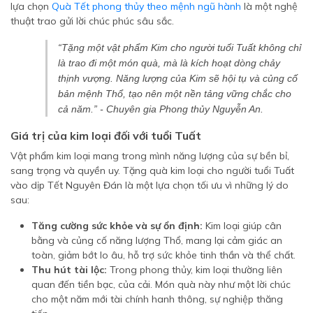
lựa chọn
Quà Tết phong thủy theo mệnh ngũ hành
là một nghệ
thuật trao gửi lời chúc phúc sâu sắc.
“Tặng một vật phẩm Kim cho người tuổi Tuất không chỉ
là trao đi một món quà, mà là kích hoạt dòng chảy
thịnh vượng. Năng lượng của Kim sẽ hội tụ và củng cố
bản mệnh Thổ, tạo nên một nền tảng vững chắc cho
cả năm.”
- Chuyên gia Phong thủy Nguyễn An.
Giá trị của kim loại đối với tuổi Tuất
Vật phẩm kim loại mang trong mình năng lượng của sự bền bỉ,
sang trọng và quyền uy. Tặng quà kim loại cho người tuổi Tuất
vào dịp Tết Nguyên Đán là một lựa chọn tối ưu vì những lý do
sau:
Tăng cường sức khỏe và sự ổn định:
Kim loại giúp cân
bằng và củng cố năng lượng Thổ, mang lại cảm giác an
toàn, giảm bớt lo âu, hỗ trợ sức khỏe tinh thần và thể chất.
Thu hút tài lộc:
Trong phong thủy, kim loại thường liên
quan đến tiền bạc, của cải. Món quà này như một lời chúc
cho một năm mới tài chính hanh thông, sự nghiệp thăng