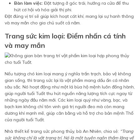
Bàn làm việc:
Đặt tượng ở góc trái, hướng ra cửa để thu
hút cơ hội và hóa giải thị phi.
Đặt đúng vị trí sẽ giúp kích hoạt cát khí, mang lại sự hanh thông
và may mắn cho gia chủ suốt cả năm.
Trang sức kim loại: Điểm nhấn cá tính
và may mắn
Nếu tượng chó kim loại mang ý nghĩa trấn trạch, bảo vệ không
gian sống, thì trang sức lại là vật phẩm mang dấu ấn cá nhân
sâu sắc. Nó hoạt động như một lá bùa hộ mệnh luôn đồng hành,
giúp người tuổi Tuất thu hút nguồn năng lượng tích cực ngay từ
những ngày đầu năm mới. Các kim loại quý như vàng, bạc, và
bạch kim không chỉ tôn vinh giá trị người đeo mà còn mang
dương khí mạnh mẽ, giúp cân bằng và hỗ trợ cho bản mệnh Thổ
của người tuổi Tuất.
Nhà thiết kế trang sức phong thủy, bà An Nhiên, chia sẻ:
“Trang
sức không chỉ là vật trang trí. Nó là một tuyên ngôn thầm lặng về