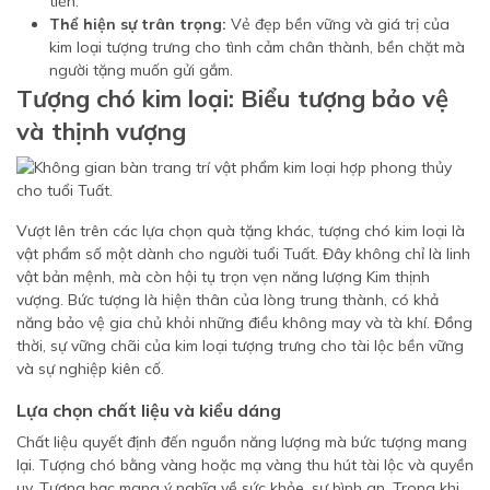
tiến.
Thể hiện sự trân trọng:
Vẻ đẹp bền vững và giá trị của
kim loại tượng trưng cho tình cảm chân thành, bền chặt mà
người tặng muốn gửi gắm.
Tượng chó kim loại: Biểu tượng bảo vệ
và thịnh vượng
Vượt lên trên các lựa chọn quà tặng khác, tượng chó kim loại là
vật phẩm số một dành cho người tuổi Tuất. Đây không chỉ là linh
vật bản mệnh, mà còn hội tụ trọn vẹn năng lượng Kim thịnh
vượng. Bức tượng là hiện thân của lòng trung thành, có khả
năng bảo vệ gia chủ khỏi những điều không may và tà khí. Đồng
thời, sự vững chãi của kim loại tượng trưng cho tài lộc bền vững
và sự nghiệp kiên cố.
Lựa chọn chất liệu và kiểu dáng
Chất liệu quyết định đến nguồn năng lượng mà bức tượng mang
lại. Tượng chó bằng vàng hoặc mạ vàng thu hút tài lộc và quyền
uy. Tượng bạc mang ý nghĩa về sức khỏe, sự bình an. Trong khi