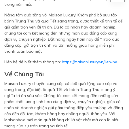
trong năm mới.
Nâng tầm quà tặng với Maison Luxury! Khám phá bộ sưu tập
bánh Trung Thu và quà Tết sang trọng, được thiết kế tinh tế để
gửi gắm trọn vẹn lời tri ân. Dù là cá nhân hay doanh nghiệp,
chúng tôi cam kết mang đến những món quà đẳng cấp cùng
dịch vụ chuyên nghiệp. Đặt hàng ngay hôm nay để "Trao quà
đẳng cấp, gửi trọn tri ân!" và tận hưởng giao hàng miễn phí,
thanh toán bảo mật.
Liên hệ để biết thêm thông tin:
https://maisonluxury.vn/lien-he
Về Chúng Tôi
Maison Luxury chuyên cung cấp các bộ quà tặng cao cấp và
sang trọng, đặc biệt là quà Tết và bánh Trung Thu, mang ý
nghĩa tri ân sâu sắc. Chúng tôi cam kết mang đến những sản
phẩm chất lượng tinh hoa cùng dịch vụ chuyên nghiệp, giúp cá
nhân và doanh nghiệp gửi gắm thông điệp yêu thương và đẳng
cấp đến đối tác, khách hàng hay những người thân yêu. Với
Maisonbox, mỗi món quà không chỉ là vật chất mà còn là biểu
tượng của sự trân trọng và tinh tế.