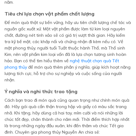
năm.
Tiêu chí lựa chọn vật phẩm chất lượng
Để món quà thật sự bền vững, hãy ưu tiên chất lượng chế tác và
nguồn gốc xuất xứ. Một vật phẩm được làm từ kim loại nguyên
chất, đường nét tinh xảo sẽ có giá trị vượt thời gian. Hãy kiểm
tra kỹ bề mặt, các khớp nối và chứng nhận đi kèm nếu có. Về
mặt phong thủy, người tuổi Tuất thuộc hành Thổ, mà Thổ sinh
Kim, nên vật phẩm kim loại vốn đã là lựa chọn tương sinh hoàn
hảo. Bạn có thể tìm hiểu thêm về
nghệ thuật chọn quà Tết
phong thủy
để món quà thêm phần ý nghĩa, giúp kích hoạt năng
lượng tích cực, hỗ trợ cho sự nghiệp và cuộc sống của người
nhận.
Ý nghĩa và nghi thức trao tặng
Cách bạn trao đi món quà cũng quan trọng như chính món quà
đó. Hãy gói quà cẩn thận trong hộp và giấy có màu sắc trang
nhã. Khi tặng, hãy dùng cả hai tay, mỉm cười và nói những lời
chúc tốt đẹp, chân thành cho năm mới. Thời điểm thích hợp nhất
là trong những ngày đầu xuân, khi đến thăm và chúc Tết gia
đình. Chuyên gia phong thủy Nguyễn An chia sẻ: