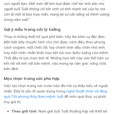
con người bạn. Một món đồ kim loại được chế tác tinh xảo cho
người tuổi Tuất không chỉ tôn vinh cá tính mạnh mẽ của họ mà
còn là một lá bùa may mắn, mang lại sự cân bằng và thịnh vượng
trong năm mới.”
Gợi ý mẫu trang sức lý tưởng
Thay vì những thiết kế quá phổ biến, hãy tìm kiếm sự độc đáo.
Một mặt dây chuyền hình chú chó được cách điệu theo phong
cách origami, một chiếc lắc tay charm hình dấu chân nhỏ xinh,
hay một chiếc nhẫn khắc họa tiết núi non (biểu tượng của mệnh
Thổ) đều là lựa chọn tinh tế. Những họa tiết này vừa thể hiện sự
kết nối với linh vật bản mệnh, vừa mang lại cảm giác vững chãi,
kiên định.
Mẹo chọn trang sức phù hợp
Việc lựa chọn trang sức hoàn hảo đòi hỏi sự thấu hiểu về người
nhận. Đây là yếu tố quan trọng trong
nghệ thuật chọn và tặng
quà Tết phong thủy theo mệnh, tuổi
để món quà thực sự phát
huy giá trị.
Theo giới tính:
Nam giới tuổi Tuất thường hợp với thiết kế