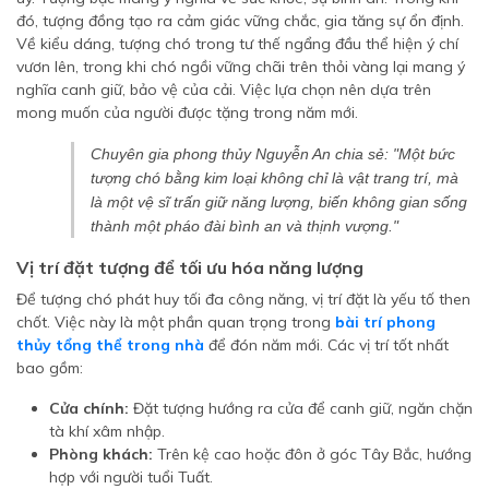
đó, tượng đồng tạo ra cảm giác vững chắc, gia tăng sự ổn định.
Về kiểu dáng, tượng chó trong tư thế ngẩng đầu thể hiện ý chí
vươn lên, trong khi chó ngồi vững chãi trên thỏi vàng lại mang ý
nghĩa canh giữ, bảo vệ của cải. Việc lựa chọn nên dựa trên
mong muốn của người được tặng trong năm mới.
Chuyên gia phong thủy Nguyễn An chia sẻ: "Một bức
tượng chó bằng kim loại không chỉ là vật trang trí, mà
là một vệ sĩ trấn giữ năng lượng, biến không gian sống
thành một pháo đài bình an và thịnh vượng."
Vị trí đặt tượng để tối ưu hóa năng lượng
Để tượng chó phát huy tối đa công năng, vị trí đặt là yếu tố then
chốt. Việc này là một phần quan trọng trong
bài trí phong
thủy tổng thể trong nhà
để đón năm mới. Các vị trí tốt nhất
bao gồm:
Cửa chính:
Đặt tượng hướng ra cửa để canh giữ, ngăn chặn
tà khí xâm nhập.
Phòng khách:
Trên kệ cao hoặc đôn ở góc Tây Bắc, hướng
hợp với người tuổi Tuất.