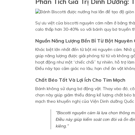
Phân Tích Giá Trị Dinh Dưỡng: T
Sự ưu việt của biscotti nguyên cám nằm ở bảng t
calo thấp hơn 30-40% so với bánh quy bơ truyền t
Nguồn Năng Lượng Bền Bỉ Từ Bột Nguyên
Khác biệt lớn nhất đến từ bột mì nguyên cám. Nhờ g
giúp năng lượng được giải phóng từ từ và không g
hoạt động như một “chiếc chổi” tự nhiên, hỗ trợ là
Điều này tạo cảm giác no lâu, hạn chế ăn vặt không
Chất Béo Tốt Và Lợi Ích Cho Tim Mạch
Bánh không sử dụng bơ động vật. Thay vào đó, côn
chọn này giúp giảm thiểu đáng kể lượng chất béo 
mạch theo khuyến nghị của Viện Dinh dưỡng Quốc 
"Biscotti nguyên cám là lựa chọn thông m
Điều này giúp kiểm soát cơn đói và ổn đị
kiêng."