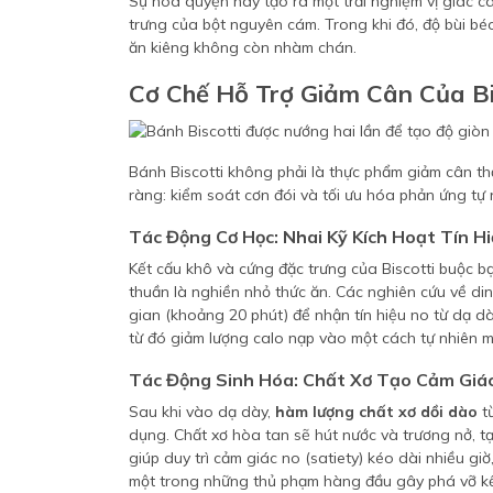
Sự hòa quyện này tạo ra một trải nghiệm vị giác câ
trưng của bột nguyên cám. Trong khi đó, độ bùi béo
ăn kiêng không còn nhàm chán.
Cơ Chế Hỗ Trợ Giảm Cân Của Bi
Bánh Biscotti không phải là thực phẩm giảm cân th
ràng: kiểm soát cơn đói và tối ưu hóa phản ứng tự 
Tác Động Cơ Học: Nhai Kỹ Kích Hoạt Tín H
Kết cấu khô và cứng đặc trưng của Biscotti buộc b
thuần là nghiền nhỏ thức ăn. Các nghiên cứu về di
gian (khoảng 20 phút) để nhận tín hiệu no từ dạ d
từ đó giảm lượng calo nạp vào một cách tự nhiên 
Tác Động Sinh Hóa: Chất Xơ Tạo Cảm Giá
Sau khi vào dạ dày,
hàm lượng chất xơ dồi dào
từ
dụng. Chất xơ hòa tan sẽ hút nước và trương nở, tạ
giúp duy trì cảm giác no (satiety) kéo dài nhiều g
một trong những thủ phạm hàng đầu gây phá vỡ kế