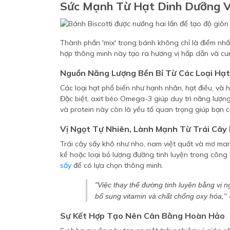
Sức Mạnh Từ Hạt Dinh Dưỡng V
Thành phần 'mix' trong bánh không chỉ là điểm nhấn
hợp thông minh này tạo ra hương vị hấp dẫn và cu
Nguồn Năng Lượng Bền Bỉ Từ Các Loại Hạt
Các loại hạt phổ biến như hạnh nhân, hạt điều, và h
Đặc biệt, axit béo Omega-3 giúp duy trì năng lượng
và protein này còn là yếu tố quan trọng giúp bạn 
Vị Ngọt Tự Nhiên, Lành Mạnh Từ Trái Cây
Trái cây sấy khô như nho, nam việt quất và mơ ma
kể hoặc loại bỏ lượng đường tinh luyện trong công
sấy
để có lựa chọn thông minh.
"Việc thay thế đường tinh luyện bằng vị n
bổ sung vitamin và chất chống oxy hóa,"
-
Sự Kết Hợp Tạo Nên Cân Bằng Hoàn Hảo