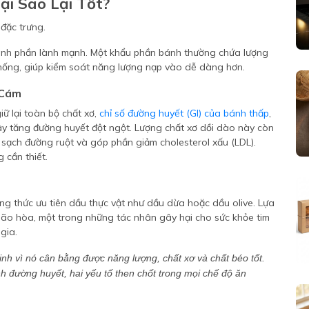
ại Sao Lại Tốt?
hành phần lành mạnh. Một khẩu phần bánh thường chứa lượng
hống, giúp kiểm soát năng lượng nạp vào dễ dàng hơn.
 Cám
iữ lại toàn bộ chất xơ,
chỉ số đường huyết (GI) của bánh thấp
,
ây tăng đường huyết đột ngột. Lượng chất xơ dồi dào này còn
m sạch đường ruột và góp phần giảm cholesterol xấu (LDL).
 cần thiết.
g thức ưu tiên dầu thực vật như dầu dừa hoặc dầu olive. Lựa
bão hòa, một trong những tác nhân gây hại cho sức khỏe tim
gia.
inh vì nó cân bằng được năng lượng, chất xơ và chất béo tốt.
nh đường huyết, hai yếu tố then chốt trong mọi chế độ ăn