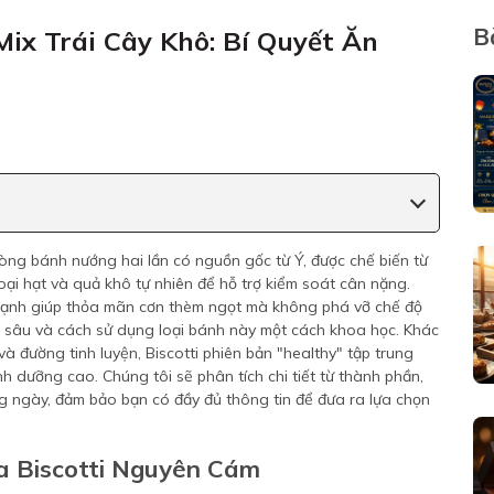
B
ix Trái Cây Khô: Bí Quyết Ăn
òng bánh nướng hai lần có nguồn gốc từ Ý, được chế biến từ
oại hạt và quả khô tự nhiên để hỗ trợ kiểm soát cân nặng.
 mạnh giúp thỏa mãn cơn thèm ngọt mà không phá vỡ chế độ
ên sâu và cách sử dụng loại bánh này một cách khoa học. Khác
à đường tinh luyện, Biscotti phiên bản "healthy" tập trung
h dưỡng cao. Chúng tôi sẽ phân tích chi tiết từ thành phần,
ng ngày, đảm bảo bạn có đầy đủ thông tin để đưa ra lựa chọn
a Biscotti Nguyên Cám