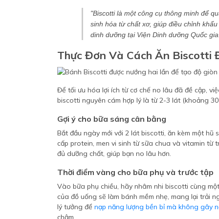
"Biscotti là một công cụ thông minh để quả
sinh hóa từ chất xơ, giúp điều chỉnh khẩ
dinh dưỡng tại Viện Dinh dưỡng Quốc gia
Thực Đơn Và Cách Ăn Biscotti
Để tối ưu hóa lợi ích từ cơ chế no lâu đã đề cập, 
biscotti nguyên cám hợp lý là từ 2-3 lát (khoảng 3
Gợi ý cho bữa sáng cân bằng
Bắt đầu ngày mới với 2 lát biscotti, ăn kèm một hũ
cấp protein, men vi sinh từ sữa chua và vitamin từ
đủ dưỡng chất, giúp bạn no lâu hơn.
Thời điểm vàng cho bữa phụ và trước tập
Vào bữa phụ chiều, hãy nhâm nhi biscotti cùng mộ
của đồ uống sẽ làm bánh mềm nhẹ, mang lại trải ngh
lý tưởng để
nạp năng lượng bền bỉ mà không gây 
chậm.