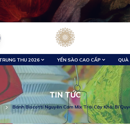
TRUNG THU 2026
YẾN SÀO CAO CẤP
QUÀ 
TIN TỨC
c
Bánh Biscotti Nguyên Cám Mix Trái Cây Khô: Bí Qu