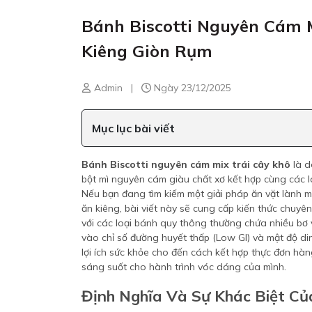
Bánh Biscotti Nguyên Cám M
Kiêng Giòn Rụm
Admin
|
Ngày 23/12/2025
Mục lục bài viết
Bánh Biscotti nguyên cám mix trái cây khô
là d
bột mì nguyên cám giàu chất xơ kết hợp cùng các l
Nếu bạn đang tìm kiếm một giải pháp ăn vặt lành
ăn kiêng, bài viết này sẽ cung cấp kiến thức chuy
với các loại bánh quy thông thường chứa nhiều bơ v
vào chỉ số đường huyết thấp (Low GI) và mật độ din
lợi ích sức khỏe cho đến cách kết hợp thực đơn hà
sáng suốt cho hành trình vóc dáng của mình.
Định Nghĩa Và Sự Khác Biệt Củ