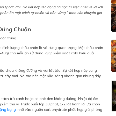
n lý cơn đói. Nó kết hợp tác động cơ học từ việc nhai và lợi ích
u phần ăn một cách tự nhiên và bền vững,"
theo các chuyên gia
.
 Đúng Chuẩn
việc định lượng khẩu phần là vô cùng quan trọng. Một khẩu phần
0-40g) cho mỗi lần sử dụng, giúp kiểm soát calo hiệu quả.
 sữa chua không đường và vài lát táo. Sự kết hợp này cung
 trái cây tươi. Nó tạo nên một bữa sáng nhanh gọn nhưng đầy
t tách trà xanh hoặc cà phê đen không đường. Nhiệt độ ấm
iệm thú vị. Trước buổi tập 30 phút, 1-2 lát bánh là lựa chọn
nặng bụng
, nhờ vào nguồn carbohydrate phức hợp giải phóng