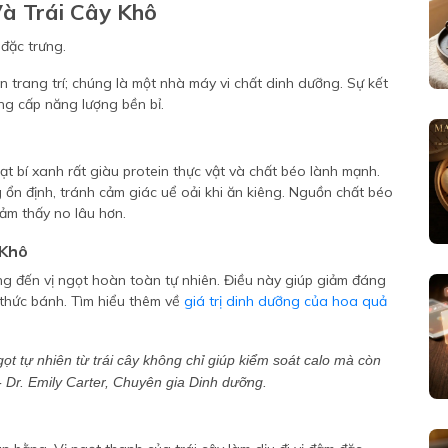
à Trái Cây Khô
 trang trí; chúng là một nhà máy vi chất dinh dưỡng. Sự kết
ng cấp năng lượng bền bỉ.
ạt bí xanh rất giàu protein thực vật và chất béo lành mạnh.
 ổn định, tránh cảm giác uể oải khi ăn kiêng. Nguồn chất béo
cảm thấy no lâu hơn.
 Khô
ng đến vị ngọt hoàn toàn tự nhiên. Điều này giúp giảm đáng
 thức bánh. Tìm hiểu thêm về
giá trị dinh dưỡng của hoa quả
gọt tự nhiên từ trái cây không chỉ giúp kiểm soát calo mà còn
 Dr. Emily Carter, Chuyên gia Dinh dưỡng.