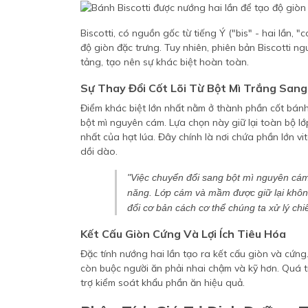
Biscotti, có nguồn gốc từ tiếng Ý ("bis" - hai lần, "
độ giòn đặc trưng. Tuy nhiên, phiên bản Biscotti 
tảng, tạo nên sự khác biệt hoàn toàn.
Sự Thay Đổi Cốt Lõi Từ Bột Mì Trắng Sa
Điểm khác biệt lớn nhất nằm ở thành phần cốt bánh
bột mì nguyên cám. Lựa chọn này giữ lại toàn bộ 
nhất của hạt lúa. Đây chính là nơi chứa phần lớn v
dồi dào.
"Việc chuyển đổi sang bột mì nguyên cá
năng. Lớp cám và mầm được giữ lại khôn
đổi cơ bản cách cơ thể chúng ta xử lý ch
Kết Cấu Giòn Cứng Và Lợi Ích Tiêu Hóa
Đặc tính nướng hai lần tạo ra kết cấu giòn và cứn
còn buộc người ăn phải nhai chậm và kỹ hơn. Quá tr
trợ kiểm soát khẩu phần ăn hiệu quả.