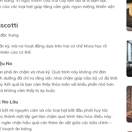
n bằng. Vị ngọt thanh của trái cây làm dịu đi vị đậm đặc
 của các loại hạt giúp tăng cảm giác ngon miệng, khiến việc
scotti
ần kỳ, mà nó hoạt động dựa trên hai cơ chế khoa học rõ
nhiên của cơ thể.
iệu No
ạn phải ăn chậm và nhai kỹ. Quá trình này không chỉ đơn
nh dưỡng đã chỉ ra rằng việc nhai chậm giúp não bộ có đủ thời
ày. Kết quả là bạn cảm thấy thỏa mãn với khẩu phần nhỏ hơn,
mà không cảm thấy bị ép buộc.
c No Lâu
 bột mì nguyên cám và các loại hạt bắt đầu phát huy tác
o thành một lớp gel làm chậm quá trình tiêu hóa. Điều này
iờ, ngăn chặn hiệu quả cơn thèm ăn vặt giữa các bữa chính –
 hoạch ăn kiêng.