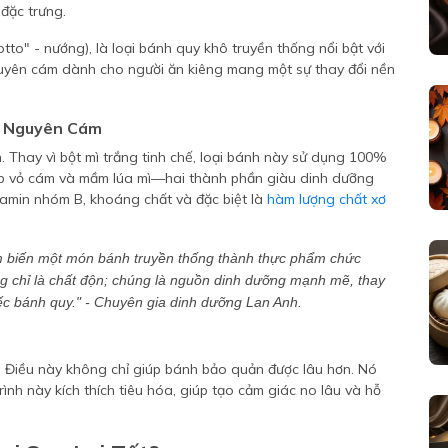
cotto" - nướng), là loại bánh quy khô truyền thống nổi bật với
nguyên cám dành cho người ăn kiêng mang một sự thay đổi nền
ng Nguyên Cám
. Thay vì bột mì trắng tinh chế, loại bánh này sử dụng 100%
lớp vỏ cám và mầm lúa mì—hai thành phần giàu dinh dưỡng
itamin nhóm B, khoáng chất và đặc biệt là
hàm lượng chất xơ
m biến một món bánh truyền thống thành thực phẩm chức
g chỉ là chất độn; chúng là nguồn dinh dưỡng mạnh mẽ, thay
iếc bánh quy." - Chuyên gia dinh dưỡng Lan Anh.
g. Điều này không chỉ giúp bánh bảo quản được lâu hơn. Nó
ình này kích thích tiêu hóa, giúp tạo cảm giác no lâu và hỗ