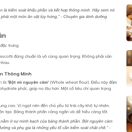
cân là kiểm soát khẩu phần và kết hợp thông minh. Hãy xem nó
phải một món ăn vặt tùy hứng,”
- Chuyên gia dinh dưỡng
ản
 biscotti đúng chuẩn là vô cùng quan trọng. Không phải sản
 nhau.
ọn Thông Minh
n là
'Bột mì nguyên cám'
(Whole wheat flour). Điều này đảm
ydrate phức, giúp no lâu hơn. Một số tiêu chí quan trọng
g cao. Vị ngọt nên đến chủ yếu từ trái cây khô tự nhiên.
ân tạo. Bảng thành phần càng ngắn và dễ hiểu càng tốt.
g nằm ở sự minh bạch của bảng thành phần. Bột nguyên cám
 đường và phụ gia là những yếu tố cần kiểm soát chặt chẽ." -