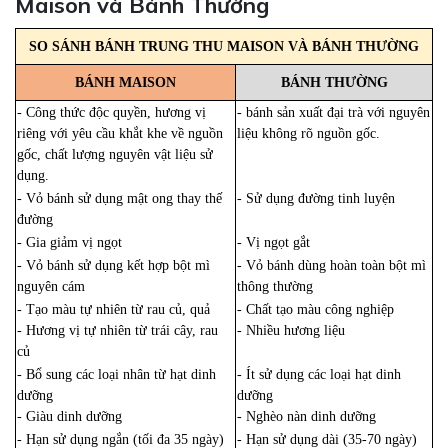
Maison và Bánh Thường
SO SÁNH BÁNH TRUNG THU MAISON VÀ BÁNH THƯỜNG
BÁNH MAISON
BÁNH THƯỜNG
- Công thức độc quyền, hương vị
- bánh sản xuất đại trà với nguyên
riêng với yêu cầu khắt khe về nguồn
liệu không rõ nguồn gốc.
gốc, chất lượng nguyên vật liệu sử
dụng.
- Vỏ bánh sử dụng mật ong thay thế
- Sử dụng đường tinh luyện
đường
- Gia giảm vị ngọt
- Vị ngọt gắt
- Vỏ bánh sử dụng kết hợp bột mì
- Vỏ bánh dùng hoàn toàn bột mì
nguyên cám
thông thường
- Tạo màu tự nhiên từ rau củ, quả
- Chất tạo màu công nghiệp
- Hương vị tự nhiên từ trái cây, rau
- Nhiều hương liệu
củ
- Bổ sung các loại nhân từ hạt dinh
- Ít sử dụng các loại hạt dinh
dưỡng
dưỡng
- Giàu dinh dưỡng
- Nghèo nàn dinh dưỡng
- Hạn sử dụng ngắn (tối đa 35 ngày)
- Hạn sử dụng dài (35-70 ngày)