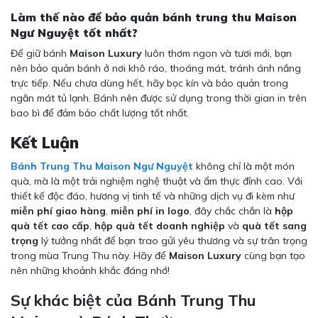
Làm thế nào để bảo quản bánh trung thu Maison
Ngư Nguyệt tốt nhất?
Để giữ bánh
Maison Luxury
luôn thơm ngon và tươi mới, bạn
nên bảo quản bánh ở nơi khô ráo, thoáng mát, tránh ánh nắng
trực tiếp. Nếu chưa dùng hết, hãy bọc kín và bảo quản trong
ngăn mát tủ lạnh. Bánh nên được sử dụng trong thời gian in trên
bao bì để đảm bảo chất lượng tốt nhất.
Kết Luận
Bánh Trung Thu Maison Ngư Nguyệt
không chỉ là một món
quà, mà là một trải nghiệm nghệ thuật và ẩm thực đỉnh cao. Với
thiết kế độc đáo, hương vị tinh tế và những dịch vụ đi kèm như
miễn phí giao hàng
,
miễn phí in logo
, đây chắc chắn là
hộp
quà tết cao cấp
,
hộp quà tết doanh nghiệp
và
quà tết sang
trọng
lý tưởng nhất để bạn trao gửi yêu thương và sự trân trọng
trong mùa Trung Thu này. Hãy để
Maison Luxury
cùng bạn tạo
nên những khoảnh khắc đáng nhớ!
Sự khác biệt của Bánh Trung Thu