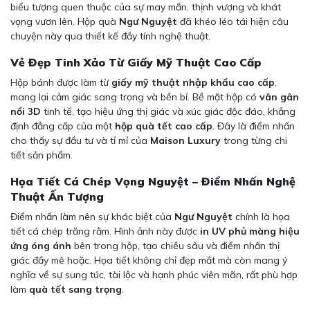
biểu tượng quen thuộc của sự may mắn, thịnh vượng và khát
vọng vươn lên. Hộp quà
Ngư Nguyệt
đã khéo léo tái hiện câu
chuyện này qua thiết kế đầy tính nghệ thuật.
Vẻ Đẹp Tinh Xảo Từ Giấy Mỹ Thuật Cao Cấp
Hộp bánh được làm từ
giấy mỹ thuật nhập khẩu cao cấp
,
mang lại cảm giác sang trọng và bền bỉ. Bề mặt hộp có
vân gân
nổi 3D
tinh tế, tạo hiệu ứng thị giác và xúc giác độc đáo, khẳng
định đẳng cấp của một
hộp quà tết cao cấp
. Đây là điểm nhấn
cho thấy sự đầu tư và tỉ mỉ của
Maison Luxury
trong từng chi
tiết sản phẩm.
Họa Tiết Cá Chép Vọng Nguyệt – Điểm Nhấn Nghệ
Thuật Ấn Tượng
Điểm nhấn làm nên sự khác biệt của
Ngư Nguyệt
chính là họa
tiết cá chép trăng rằm. Hình ảnh này được
in UV phủ màng hiệu
ứng óng ánh
bên trong hộp, tạo chiều sâu và điểm nhấn thị
giác đầy mê hoặc. Họa tiết không chỉ đẹp mắt mà còn mang ý
nghĩa về sự sung túc, tài lộc và hạnh phúc viên mãn, rất phù hợp
làm
quà tết sang trọng
.