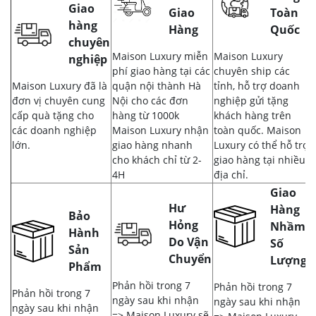
Giao
Giao
Toàn
hàng
Hàng
Quốc
chuyên
Maison Luxury miễn
Maison Luxury
nghiệp
phí giao hàng tại các
chuyên ship các
Maison Luxury đã là
quận nội thành Hà
tỉnh, hỗ trợ doanh
đơn vị chuyên cung
Nội cho các đơn
nghiệp gửi tặng
cấp quà tặng cho
hàng từ 1000k
khách hàng trên
các doanh nghiệp
Maison Luxury nhận
toàn quốc. Maison
lớn.
giao hàng nhanh
Luxury có thể hỗ trợ
cho khách chỉ từ 2-
giao hàng tại nhiều
4H
địa chỉ.
Giao
Hư
Hàng
Bảo
Hỏng
Nhầm,
Hành
Do Vận
Số
Sản
Chuyển
Lượng
Phẩm
Phản hồi trong 7
Phản hồi trong 7
Phản hồi trong 7
ngày sau khi nhận
ngày sau khi nhận
ngày sau khi nhận
=> Maison Luxury sẽ