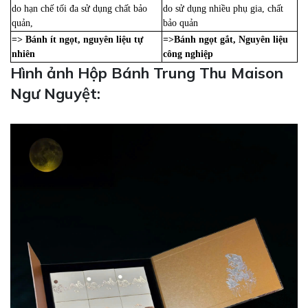
do hạn chế tối đa sử dụng chất bảo
do sử dụng nhiều phụ gia, chất
quản,
bảo quản
=> Bánh ít ngọt, nguyên liệu tự
=>Bánh ngọt gắt, Nguyên liệu
nhiên
công nghiệp
Hình ảnh Hộp Bánh Trung Thu Maison
Ngư Nguyệt: