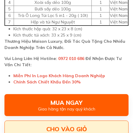
4
Xoài sấy dẻo 100g
1
Việt Nam
5
Bưởi sấy dẻo 100g
1
Việt Nam
6
Trà Ô Long Túi Lọc 5 in1 - 20g ( 10t)
1
Việt Nam
7
Hộp và túi Ngư Nguyệt
1
Việt Nam
Kích thước hộp quà: 32 x 23 x 8 (cm)
Kích thước túi xách: 33 x 25 x 9 (cm)
Thương Hiệu Maison Luxury, Đối Tác Quà Tặng Cho Nhiều
Doanh Nghiệp Trên Cả Nước.
Vui Lòng Liên Hệ Hotilne:
0972 010 686
Để Nhận Được Tư
Vấn Chi Tiết:
Miễn Phí In Logo Khách Hàng Doanh Nghiệp
Chính Sách Chiết Khấu Đến 30%
MUA NGAY
Giao hàng tận nay quý khách
CHO VÀO GIỎ