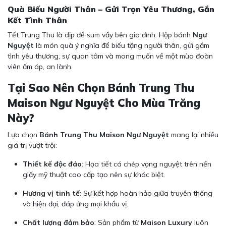
Quà Biếu Người Thân – Gửi Trọn Yêu Thương, Gắn
Kết Tình Thân
Tết Trung Thu là dịp để sum vầy bên gia đình. Hộp bánh
Ngư
Nguyệt
là món quà ý nghĩa để biếu tặng người thân, gửi gắm
tình yêu thương, sự quan tâm và mong muốn về một mùa đoàn
viên ấm áp, an lành.
Tại Sao Nên Chọn Bánh Trung Thu
Maison Ngư Nguyệt Cho Mùa Trăng
Này?
Lựa chọn
Bánh Trung Thu Maison Ngư Nguyệt
mang lại nhiều
giá trị vượt trội:
Thiết kế độc đáo
: Họa tiết cá chép vọng nguyệt trên nền
giấy mỹ thuật cao cấp tạo nên sự khác biệt.
Hương vị tinh tế
: Sự kết hợp hoàn hảo giữa truyền thống
và hiện đại, đáp ứng mọi khẩu vị.
Chất lượng đảm bảo
: Sản phẩm từ
Maison Luxury
luôn