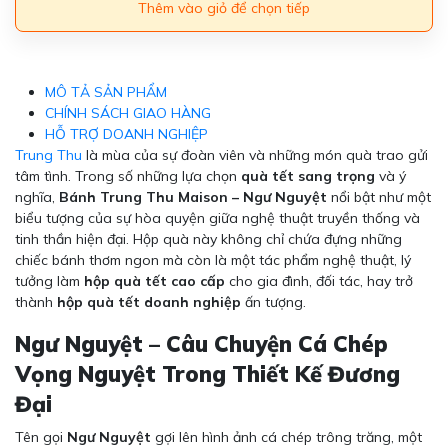
Thêm vào giỏ để chọn tiếp
MÔ TẢ SẢN PHẨM
CHÍNH SÁCH GIAO HÀNG
HỖ TRỢ DOANH NGHIỆP
Trung Thu
là mùa của sự đoàn viên và những món quà trao gửi
tâm tình. Trong số những lựa chọn
quà tết sang trọng
và ý
nghĩa,
Bánh Trung Thu Maison – Ngư Nguyệt
nổi bật như một
biểu tượng của sự hòa quyện giữa nghệ thuật truyền thống và
tinh thần hiện đại. Hộp quà này không chỉ chứa đựng những
chiếc bánh thơm ngon mà còn là một tác phẩm nghệ thuật, lý
tưởng làm
hộp quà tết cao cấp
cho gia đình, đối tác, hay trở
thành
hộp quà tết doanh nghiệp
ấn tượng.
Ngư Nguyệt – Câu Chuyện Cá Chép
Vọng Nguyệt Trong Thiết Kế Đương
Đại
Tên gọi
Ngư Nguyệt
gợi lên hình ảnh cá chép trông trăng, một