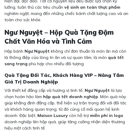
hiện đại, độc đáo. Tất cả nguyên liệu đều được lựa chọn kỹ
lưỡng, tuân thủ các tiêu chuẩn
vệ sinh an toàn thực phẩm
nghiêm ngặt, mang đến những chiếc bánh chất lượng cao và an
toàn cho sức khỏe.
Ngư Nguyệt – Hộp Quà Tặng Đậm
Chất Văn Hóa và Tình Cảm
Hộp bánh
Ngư Nguyệt
không chỉ đơn thuần là món ăn mà còn
là thông điệp của lòng tri ân và sự quan tâm, là món
quà tết
sang trọng
phù hợp cho nhiều đối tượng.
Quà Tặng Đối Tác, Khách Hàng VIP – Nâng Tầm
Giá Trị Doanh Nghiệp
Với thiết kế đẳng cấp và hương vị tinh tế,
Ngư Nguyệt
là lựa
chọn hoàn hảo làm
hộp quà tết doanh nghiệp
. Món quà này
giúp khẳng định đẳng cấp, thể hiện sự trân trọng đối với đối tác
và khách hàng quan trọng, từ đó củng cố mối quan hệ kinh
doanh. Đặc biệt,
Maison Luxury
còn hỗ trợ
miễn phí in logo
doanh nghiệp lên hộp quà, giúp tăng cường nhận diện thương
hiệu một cách tinh tế.