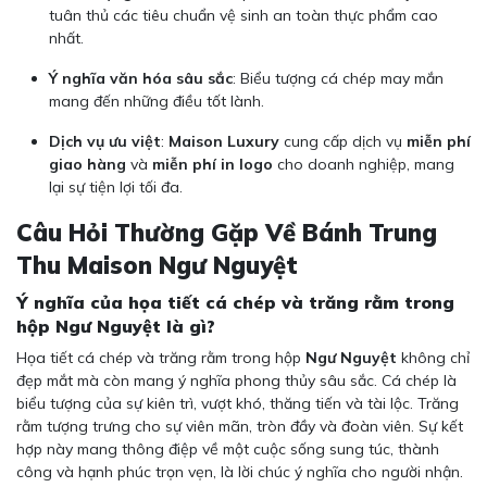
tuân thủ các tiêu chuẩn vệ sinh an toàn thực phẩm cao
nhất.
Ý nghĩa văn hóa sâu sắc
: Biểu tượng cá chép may mắn
mang đến những điều tốt lành.
Dịch vụ ưu việt
:
Maison Luxury
cung cấp dịch vụ
miễn phí
giao hàng
và
miễn phí in logo
cho doanh nghiệp, mang
lại sự tiện lợi tối đa.
Câu Hỏi Thường Gặp Về Bánh Trung
Thu Maison Ngư Nguyệt
Ý nghĩa của họa tiết cá chép và trăng rằm trong
hộp Ngư Nguyệt là gì?
Họa tiết cá chép và trăng rằm trong hộp
Ngư Nguyệt
không chỉ
đẹp mắt mà còn mang ý nghĩa phong thủy sâu sắc. Cá chép là
biểu tượng của sự kiên trì, vượt khó, thăng tiến và tài lộc. Trăng
rằm tượng trưng cho sự viên mãn, tròn đầy và đoàn viên. Sự kết
hợp này mang thông điệp về một cuộc sống sung túc, thành
công và hạnh phúc trọn vẹn, là lời chúc ý nghĩa cho người nhận.