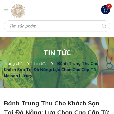
0
TIN TỨC
Trang chủ
Tin tức
Bánh Trung Thu Cho
Khách Sạn Tại Đà Nẵng: Lựa Chọn Cao Cấp Từ
Maison Luxury
Bánh Trung Thu Cho Khách Sạn
Tại Đà Nẵng: Lựa Chọn Cao Cấp Từ