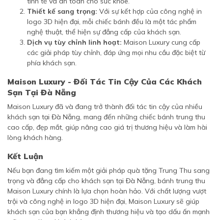
tinh tế và an toàn cho sức khỏe.
Thiết kế sang trọng:
Với sự kết hợp của công nghệ in
logo 3D hiện đại, mỗi chiếc bánh đều là một tác phẩm
nghệ thuật, thể hiện sự đẳng cấp của khách sạn.
Dịch vụ tùy chỉnh linh hoạt:
Maison Luxury cung cấp
các giải pháp tùy chỉnh, đáp ứng mọi nhu cầu đặc biệt từ
phía khách sạn.
Maison Luxury - Đối Tác Tin Cậy Của Các Khách
Sạn Tại Đà Nẵng
Maison Luxury đã và đang trở thành đối tác tin cậy của nhiều
khách sạn tại Đà Nẵng, mang đến những chiếc bánh trung thu
cao cấp, đẹp mắt, giúp nâng cao giá trị thương hiệu và làm hài
lòng khách hàng.
Kết Luận
Nếu bạn đang tìm kiếm một giải pháp quà tặng Trung Thu sang
trọng và đẳng cấp cho khách sạn tại Đà Nẵng, bánh trung thu
Maison Luxury chính là lựa chọn hoàn hảo. Với chất lượng vượt
trội và công nghệ in logo 3D hiện đại, Maison Luxury sẽ giúp
khách sạn của bạn khẳng định thương hiệu và tạo dấu ấn mạnh