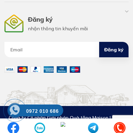
Đăng ký
nhận thông tin khuyến mãi
Đăng ký
0972 010 686
Công ty Cổ phần Giải pháp Quà tặng Maison Luxury
DKKD số:
0110302853. Cấp ngày 29.3.2023. Nơi cấp:
Sở KH&ĐT thành phố Hà Nội