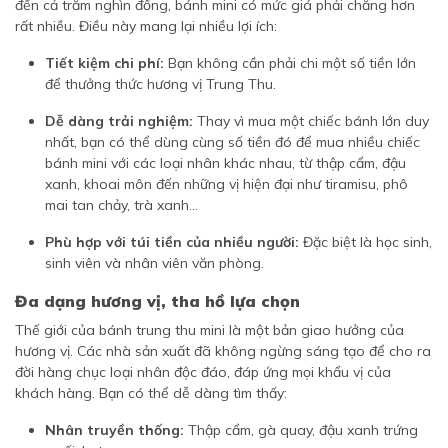
đến cả trăm nghìn đồng, bánh mini có mức giá phải chăng hơn
rất nhiều. Điều này mang lại nhiều lợi ích:
Tiết kiệm chi phí:
Bạn không cần phải chi một số tiền lớn
để thưởng thức hương vị Trung Thu.
Dễ dàng trải nghiệm:
Thay vì mua một chiếc bánh lớn duy
nhất, bạn có thể dùng cùng số tiền đó để mua nhiều chiếc
bánh mini với các loại nhân khác nhau, từ thập cẩm, đậu
xanh, khoai môn đến những vị hiện đại như tiramisu, phô
mai tan chảy, trà xanh...
Phù hợp với túi tiền của nhiều người:
Đặc biệt là học sinh,
sinh viên và nhân viên văn phòng.
Đa dạng hương vị, tha hồ lựa chọn
Thế giới của bánh trung thu mini là một bản giao hưởng của
hương vị. Các nhà sản xuất đã không ngừng sáng tạo để cho ra
đời hàng chục loại nhân độc đáo, đáp ứng mọi khẩu vị của
khách hàng. Bạn có thể dễ dàng tìm thấy:
Nhân truyền thống:
Thập cẩm, gà quay, đậu xanh trứng