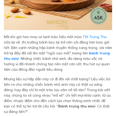
Mỗi khi gió heo may se lạnh báo hiệu một mùa
Tết Trung Thu
nữa lại về, thị trường bánh kẹo lại trở nên sôi động hơn bao giờ
hết. Bên cạnh những hộp bánh truyền thống sang trọng, vài năm
trở lại đây đã nổi lên một "ngôi sao mới" mang tên
bánh trung
thu mini
. Những chiếc bánh nhỏ xinh, đa dạng màu sắc và
hương vị đã nhanh chóng tạo nên một cơn sốt, thu hút sự quan
tâm của đông đảo người tiêu dùng.
Nhưng liệu sự hấp dẫn này có đi đôi với chất lượng? Liệu việc bỏ
tiền ra cho những chiếc bánh nhỏ xinh này có thật sự xứng
đáng, hay đây chỉ là một trào lưu sớm nở tối tàn? Trong bài viết
này, chúng ta sẽ cùng nhau "mổ xẻ" chi tiết mọi khía cạnh, từ ưu
điểm, nhược điểm cho đến cách lựa chọn thông minh nhất, để
bạn có thể tự tin trả lời câu hỏi: "
Bánh trung thu mini
: Có thật
sự đáng tiền?".