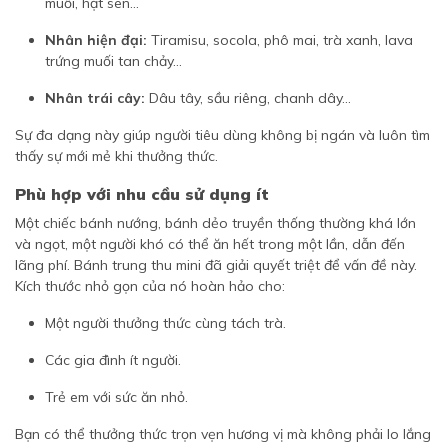
muối, hạt sen...
Nhân hiện đại:
Tiramisu, socola, phô mai, trà xanh, lava
trứng muối tan chảy...
Nhân trái cây:
Dâu tây, sầu riêng, chanh dây...
Sự đa dạng này giúp người tiêu dùng không bị ngán và luôn tìm
thấy sự mới mẻ khi thưởng thức.
Phù hợp với nhu cầu sử dụng ít
Một chiếc bánh nướng, bánh dẻo truyền thống thường khá lớn
và ngọt, một người khó có thể ăn hết trong một lần, dẫn đến
lãng phí. Bánh trung thu mini đã giải quyết triệt để vấn đề này.
Kích thước nhỏ gọn của nó hoàn hảo cho:
Một người thưởng thức cùng tách trà.
Các gia đình ít người.
Trẻ em với sức ăn nhỏ.
Bạn có thể thưởng thức trọn vẹn hương vị mà không phải lo lắng