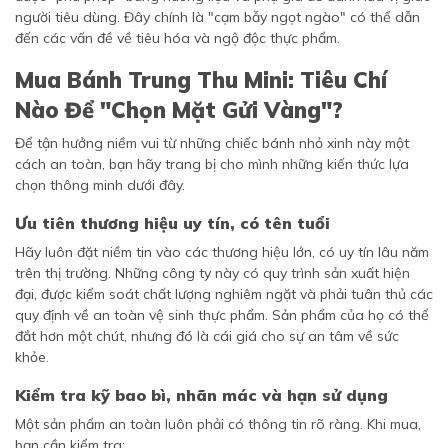
người tiêu dùng. Đây chính là "cạm bẫy ngọt ngào" có thể dẫn
đến các vấn đề về tiêu hóa và ngộ độc thực phẩm.
Mua Bánh Trung Thu Mini: Tiêu Chí
Nào Để "Chọn Mặt Gửi Vàng"?
Để tận hưởng niềm vui từ những chiếc bánh nhỏ xinh này một
cách an toàn, bạn hãy trang bị cho mình những kiến thức lựa
chọn thông minh dưới đây.
Ưu tiên thương hiệu uy tín, có tên tuổi
Hãy luôn đặt niềm tin vào các thương hiệu lớn, có uy tín lâu năm
trên thị trường. Những công ty này có quy trình sản xuất hiện
đại, được kiểm soát chất lượng nghiêm ngặt và phải tuân thủ các
quy định về an toàn vệ sinh thực phẩm. Sản phẩm của họ có thể
đắt hơn một chút, nhưng đó là cái giá cho sự an tâm về sức
khỏe.
Kiểm tra kỹ bao bì, nhãn mác và hạn sử dụng
Một sản phẩm an toàn luôn phải có thông tin rõ ràng. Khi mua,
bạn cần kiểm tra: