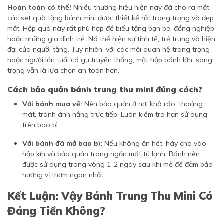
Hoàn toàn có thể!
Nhiều thương hiệu hiện nay đã cho ra mắt
các set quà tặng bánh mini được thiết kế rất trang trọng và đẹp
mắt. Hộp quà này rất phù hợp để biếu tặng bạn bè, đồng nghiệp
hoặc những gia đình trẻ. Nó thể hiện sự tinh tế, trẻ trung và hiện
đại của người tặng. Tuy nhiên, với các mối quan hệ trang trọng
hoặc người lớn tuổi có gu truyền thống, một hộp bánh lớn, sang
trọng vẫn là lựa chọn an toàn hơn.
Cách bảo quản bánh trung thu mini đúng cách?
Với bánh mua về:
Nên bảo quản ở nơi khô ráo, thoáng
mát, tránh ánh nắng trực tiếp. Luôn kiểm tra hạn sử dụng
trên bao bì.
Với bánh đã mở bao bì:
Nếu không ăn hết, hãy cho vào
hộp kín và bảo quản trong ngăn mát tủ lạnh. Bánh nên
được sử dụng trong vòng 1-2 ngày sau khi mở để đảm bảo
hương vị thơm ngon nhất.
Kết Luận: Vậy Bánh Trung Thu Mini Có
Đáng Tiền Không?