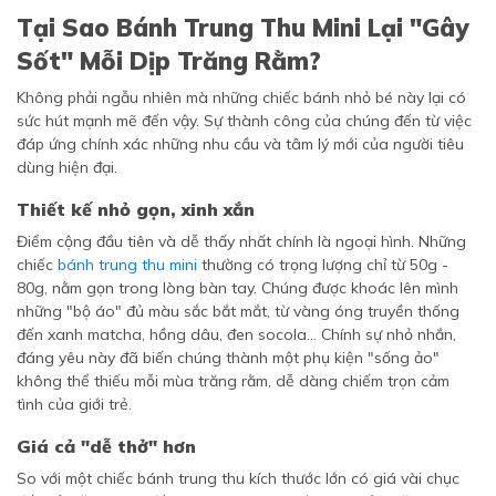
Tại Sao Bánh Trung Thu Mini Lại "Gây
Sốt" Mỗi Dịp Trăng Rằm?
Không phải ngẫu nhiên mà những chiếc bánh nhỏ bé này lại có
sức hút mạnh mẽ đến vậy. Sự thành công của chúng đến từ việc
đáp ứng chính xác những nhu cầu và tâm lý mới của người tiêu
dùng hiện đại.
Thiết kế nhỏ gọn, xinh xắn
Điểm cộng đầu tiên và dễ thấy nhất chính là ngoại hình. Những
chiếc
bánh trung thu mini
thường có trọng lượng chỉ từ 50g -
80g, nằm gọn trong lòng bàn tay. Chúng được khoác lên mình
những "bộ áo" đủ màu sắc bắt mắt, từ vàng óng truyền thống
đến xanh matcha, hồng dâu, đen socola... Chính sự nhỏ nhắn,
đáng yêu này đã biến chúng thành một phụ kiện "sống ảo"
không thể thiếu mỗi mùa trăng rằm, dễ dàng chiếm trọn cảm
tình của giới trẻ.
Giá cả "dễ thở" hơn
So với một chiếc bánh trung thu kích thước lớn có giá vài chục