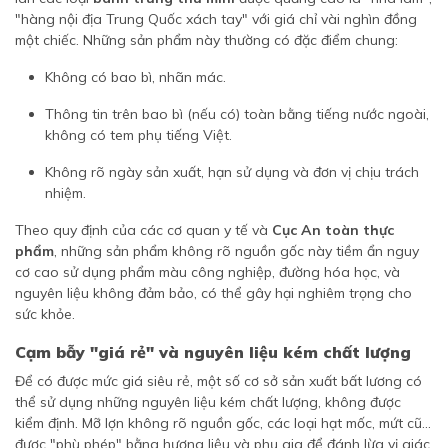
"hàng nội địa Trung Quốc xách tay" với giá chỉ vài nghìn đồng
một chiếc. Những sản phẩm này thường có đặc điểm chung:
Không có bao bì, nhãn mác.
Thông tin trên bao bì (nếu có) toàn bằng tiếng nước ngoài,
không có tem phụ tiếng Việt.
Không rõ ngày sản xuất, hạn sử dụng và đơn vị chịu trách
nhiệm.
Theo quy định của các cơ quan y tế và
Cục An toàn thực
phẩm
, những sản phẩm không rõ nguồn gốc này tiềm ẩn nguy
cơ cao sử dụng phẩm màu công nghiệp, đường hóa học, và
nguyên liệu không đảm bảo, có thể gây hại nghiêm trọng cho
sức khỏe.
Cạm bẫy "giá rẻ" và nguyên liệu kém chất lượng
Để có được mức giá siêu rẻ, một số cơ sở sản xuất bất lương có
thể sử dụng những nguyên liệu kém chất lượng, không được
kiểm định. Mỡ lợn không rõ nguồn gốc, các loại hạt mốc, mứt cũ...
được "phù phép" bằng hương liệu và phụ gia để đánh lừa vị giác