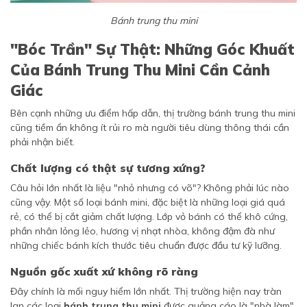
Bánh trung thu mini
"Bóc Trần" Sự Thật: Những Góc Khuất
Của Bánh Trung Thu Mini Cần Cảnh
Giác
Bên cạnh những ưu điểm hấp dẫn, thị trường bánh trung thu mini
cũng tiềm ẩn không ít rủi ro mà người tiêu dùng thông thái cần
phải nhận biết.
Chất lượng có thật sự tương xứng?
Câu hỏi lớn nhất là liệu "nhỏ nhưng có võ"? Không phải lúc nào
cũng vậy. Một số loại bánh mini, đặc biệt là những loại giá quá
rẻ, có thể bị cắt giảm chất lượng. Lớp vỏ bánh có thể khô cứng,
phần nhân lỏng lẻo, hương vị nhạt nhòa, không đậm đà như
những chiếc bánh kích thước tiêu chuẩn được đầu tư kỹ lưỡng.
Nguồn gốc xuất xứ không rõ ràng
Đây chính là mối nguy hiểm lớn nhất. Thị trường hiện nay tràn
lan các loại
bánh trung thu mini
được quảng cáo là "nhà làm",