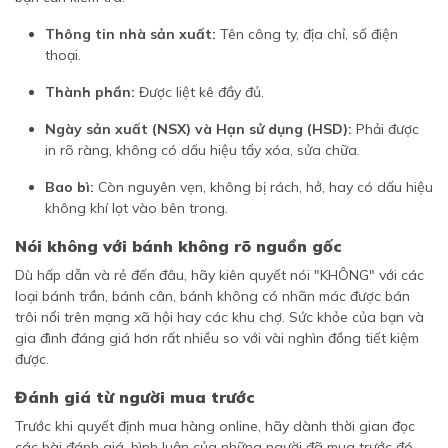
Thông tin nhà sản xuất:
Tên công ty, địa chỉ, số điện
thoại.
Thành phần:
Được liệt kê đầy đủ.
Ngày sản xuất (NSX) và Hạn sử dụng (HSD):
Phải được
in rõ ràng, không có dấu hiệu tẩy xóa, sửa chữa.
Bao bì:
Còn nguyên vẹn, không bị rách, hở, hay có dấu hiệu
không khí lọt vào bên trong.
Nói không với bánh không rõ nguồn gốc
Dù hấp dẫn và rẻ đến đâu, hãy kiên quyết nói "KHÔNG" với các
loại bánh trần, bánh cân, bánh không có nhãn mác được bán
trôi nổi trên mạng xã hội hay các khu chợ. Sức khỏe của bạn và
gia đình đáng giá hơn rất nhiều so với vài nghìn đồng tiết kiệm
được.
Đánh giá từ người mua trước
Trước khi quyết định mua hàng online, hãy dành thời gian đọc
các bài đánh giá, bình luận của những người đã mua trước đó