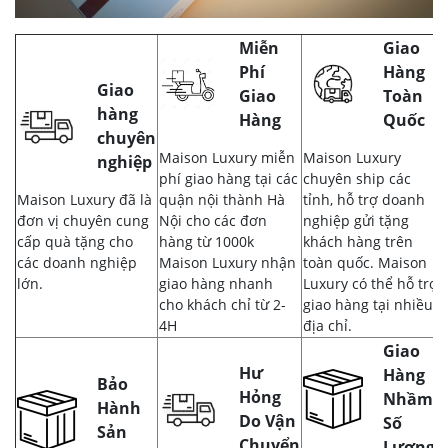
Miễn
Giao
Phí
Hàng
Giao
Giao
Toàn
hàng
Hàng
Quốc
chuyên
Maison Luxury miễn
Maison Luxury
nghiệp
phí giao hàng tại các
chuyên ship các
Maison Luxury đã là
quận nội thành Hà
tỉnh, hỗ trợ doanh
đơn vị chuyên cung
Nội cho các đơn
nghiệp gửi tặng
cấp quà tặng cho
hàng từ 1000k
khách hàng trên
các doanh nghiệp
Maison Luxury nhận
toàn quốc. Maison
lớn.
giao hàng nhanh
Luxury có thể hỗ trợ
cho khách chỉ từ 2-
giao hàng tại nhiều
4H
địa chỉ.
Giao
Hư
Hàng
Bảo
Hỏng
Nhầm,
Hành
Do Vận
Số
Sản
Chuyển
Lượng