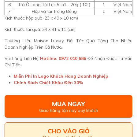
6
Trà Ô Long Túi Lọc 5 in1 - 20g ( 10t)
1
Việt Nam
7
Hộp và túi Trống Đồng
1
Việt Nam
Kích thước hộp quà: 23 x 40 x 10 (cm)
Kích thước túi quà: 24 x 41 x 11 (cm)
Thương Hiệu Maison Luxury, Đối Tác Quà Tặng Cho Nhiều
Doanh Nghiệp Trên Cả Nước.
Vui Lòng Liên Hệ
Hotilne: 0972 010 686
Để Nhận Được Tư Vấn
Chi Tiết:
Miễn Phí In Logo Khách Hàng Doanh Nghiệp
Chính Sách Chiết Khấu Đến 30%
MUA NGAY
Giao hàng tận nay quý khách
CHO VÀO GIỎ