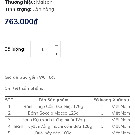
Thương hiệu:
Maison
Tình trạng:
Còn hàng
763.000₫
Số lượng:
Giá đã bao gồm VAT 8%
Chi tiết sản phẩm:
STT
Tên Sản phẩm
Số lượng
Xuất xứ
1
Bánh Thập Cẩm Đặc Biệt 125g
1
Việt Nam
2
Bánh Socola Macca 125g
1
Việt Nam
3
Bánh Đậu xanh trứng muối 125g
1
Việt Nam
4
Bánh Tuyết nướng mochi cốm dừa 125g
1
Việt Nam
5
Bưởi sấy dẻo 100g
1
Việt Nam