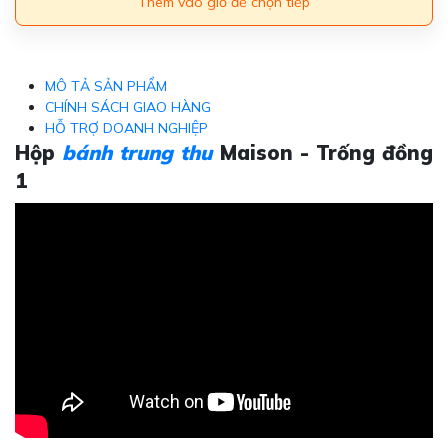
Thêm vào giỏ để chọn tiếp
MÔ TẢ SẢN PHẨM
CHÍNH SÁCH GIAO HÀNG
HỖ TRỢ DOANH NGHIỆP
Hộp
bánh trung thu
Maison - Trống đồng
1