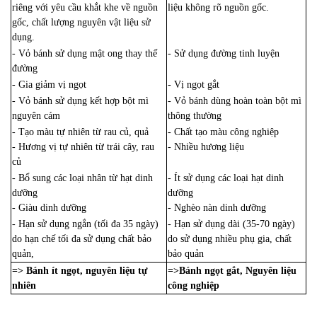
riêng với yêu cầu khắt khe về nguồn
liệu không rõ nguồn gốc.
gốc, chất lượng nguyên vật liệu sử
dụng.
- Vỏ bánh sử dụng mật ong thay thế
- Sử dụng đường tinh luyện
đường
- Gia giảm vị ngọt
- Vị ngọt gắt
- Vỏ bánh sử dụng kết hợp bột mì
- Vỏ bánh dùng hoàn toàn bột mì
nguyên cám
thông thường
- Tạo màu tự nhiên từ rau củ, quả
- Chất tạo màu công nghiệp
- Hương vị tự nhiên từ trái cây, rau
- Nhiều hương liệu
củ
- Bổ sung các loại nhân từ hạt dinh
- Ít sử dụng các loại hạt dinh
dưỡng
dưỡng
- Giàu dinh dưỡng
- Nghèo nàn dinh dưỡng
- Hạn sử dụng ngắn (tối đa 35 ngày)
- Hạn sử dụng dài (35-70 ngày)
do hạn chế tối đa sử dụng chất bảo
do sử dụng nhiều phụ gia, chất
quản,
bảo quản
=> Bánh ít ngọt, nguyên liệu tự
=>Bánh ngọt gắt, Nguyên liệu
nhiên
công nghiệp