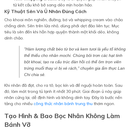
từ kết cấu khô bở sang dẻo mịn hoàn hảo.
Kỹ Thuật Sên Và Ủ Nhân Đúng Cách
Cho khoai môn nghiền, đường, bơ và whipping cream vào chảo
chống dính. Sên trên lửa nhỏ, dùng phới dẹt đảo liên tục. Mục
tiêu là sên đến khi hỗn hợp quyện thành một khối dẻo, không
dính chảo.
"Hàm lượng chất béo từ bơ và kem tươi là yếu tố không
thể thiếu cho nhân mochi. Chúng bôi trơn các hạt tinh
bột khoai, tạo ra cấu trúc đàn hồi có thể ôm trọn viên
trứng muối thay vì bị xé rách," chuyên gia ẩm thực Lan
Chi chia sẻ.
Khi nhân đã đạt, cho ra tô, bọc kín và để nguội hoàn toàn. Sau
đó, làm mát trong tủ lạnh ít nhất 30 phút. Giai đoạn ủ này giúp
nhân cứng lại, dễ định hình và không dính tay. Đây là bước nền
tảng cho nhiều
công thức nhân bánh trung thu
thơm ngon.
Tạo Hình & Bao Bọc Nhân Không Làm
Bánh Vỡ