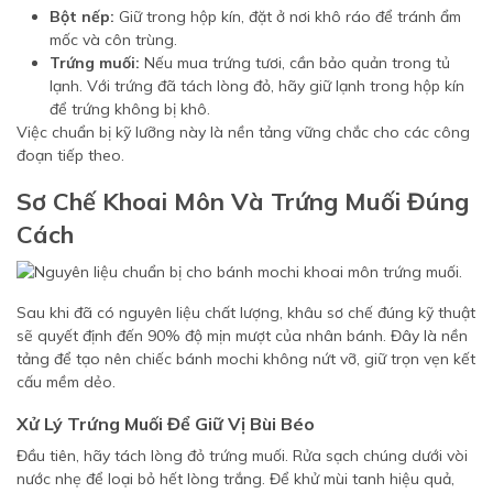
Bột nếp:
Giữ trong hộp kín, đặt ở nơi khô ráo để tránh ẩm
mốc và côn trùng.
Trứng muối:
Nếu mua trứng tươi, cần bảo quản trong tủ
lạnh. Với trứng đã tách lòng đỏ, hãy giữ lạnh trong hộp kín
để trứng không bị khô.
Việc chuẩn bị kỹ lưỡng này là nền tảng vững chắc cho các công
đoạn tiếp theo.
Sơ Chế Khoai Môn Và Trứng Muối Đúng
Cách
Sau khi đã có nguyên liệu chất lượng, khâu sơ chế đúng kỹ thuật
sẽ quyết định đến 90% độ mịn mượt của nhân bánh. Đây là nền
tảng để tạo nên chiếc bánh mochi không nứt vỡ, giữ trọn vẹn kết
cấu mềm dẻo.
Xử Lý Trứng Muối Để Giữ Vị Bùi Béo
Đầu tiên, hãy tách lòng đỏ trứng muối. Rửa sạch chúng dưới vòi
nước nhẹ để loại bỏ hết lòng trắng. Để khử mùi tanh hiệu quả,