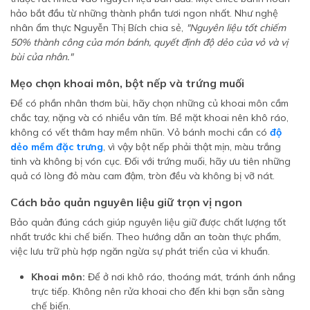
hảo bắt đầu từ những thành phần tươi ngon nhất. Như nghệ
nhân ẩm thực Nguyễn Thị Bích chia sẻ,
"Nguyên liệu tốt chiếm
50% thành công của món bánh, quyết định độ dẻo của vỏ và vị
bùi của nhân."
Mẹo chọn khoai môn, bột nếp và trứng muối
Để có phần nhân thơm bùi, hãy chọn những củ khoai môn cầm
chắc tay, nặng và có nhiều vân tím. Bề mặt khoai nên khô ráo,
không có vết thâm hay mềm nhũn. Vỏ bánh mochi cần có
độ
dẻo mềm đặc trưng
, vì vậy bột nếp phải thật mịn, màu trắng
tinh và không bị vón cục. Đối với trứng muối, hãy ưu tiên những
quả có lòng đỏ màu cam đậm, tròn đều và không bị vỡ nát.
Cách bảo quản nguyên liệu giữ trọn vị ngon
Bảo quản đúng cách giúp nguyên liệu giữ được chất lượng tốt
nhất trước khi chế biến. Theo hướng dẫn an toàn thực phẩm,
việc lưu trữ phù hợp ngăn ngừa sự phát triển của vi khuẩn.
Khoai môn:
Để ở nơi khô ráo, thoáng mát, tránh ánh nắng
trực tiếp. Không nên rửa khoai cho đến khi bạn sẵn sàng
chế biến.