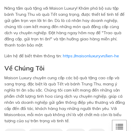
Nâng tầm quà tặng với Maison Luxury! Khám phá bộ sưu tập
bánh Trung Thu và quà Tết sang trọng, được thiết kế tinh tế để
gửi gắm trọn vẹn lời tri ân. Dù là cá nhân hay doanh nghiệp,
chúng tôi cam kết mang đến những món quà đẳng cấp cùng
dịch vụ chuyên nghiệp. Đặt hàng ngay hôm nay để "Trao quà
đẳng cấp, gửi trọn tri ân!" và tận hưởng giao hàng miễn phí,
thanh toán bảo mật.
Liên hệ để biết thêm thông tin:
https://maisonluxury.vn/lien-he
Về Chúng Tôi
Maison Luxury chuyên cung cấp các bộ quà tặng cao cấp và
sang trọng, đặc biệt là quà Tết và bánh Trung Thu, mang ý
nghĩa tri ân sâu sắc. Chúng tôi cam kết mang đến những sản
phẩm chất lượng tinh hoa cùng dịch vụ chuyên nghiệp, giúp cá
nhân và doanh nghiệp gửi gắm thông điệp yêu thương và đẳng
cấp đến đối tác, khách hàng hay những người thân yêu. Với
Maisonbox, mỗi món quà không chỉ là vật chất mà còn là biểu
tượng của sự trân trọng và tinh tế.