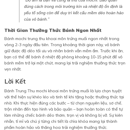
“Độ ẩm là bạn và cũng là thù của mochi. Bảo quản
đúng cách trong môi trường kín và nhiệt độ ổn định là
yếu tố sống còn để duy trì kết cấu mềm dẻo hoàn hảo
của vỏ bánh.”
Thời Gian Thưởng Thức Bánh Ngon Nhất
Bánh mochi trung thu khoai môn trứng muối ngon nhất trong
vòng 2-3 ngày đầu tiên. Trong khoảng thời gian này, vỏ bánh
giữ được độ dẻo tối ưu và nhân bánh vẫn mềm ẩm. Trước khi ăn,
bạn có thể để bánh ở nhiệt độ phòng khoảng 10-15 phút để vỏ
bánh mềm trở lại một chút, mang lại trải nghiệm thưởng thức trọn
vẹn nhất.
Lời Kết
Bánh Trung Thu mochi khoai môn trứng muối là lựa chọn tuyệt
vời thể hiện sự khéo léo và tinh tế khi tặng hoặc thưởng thức tại
nhà. Khi thực hiện đúng các bước – từ chọn nguyên liệu, sơ chế,
trộn nhân đến tạo hình và bảo quản – bạn hoàn toàn có thể tự
làm những chiếc bánh dẻo thơm, trọn vị và không bị vỡ. Sự kiên
nhẫn, tỉ mỉ và chú ý từng chi tiết là chìa khóa mang lại thành
phẩm hoàn hảo và thăng hoa trải nghiệm thưởng thức.