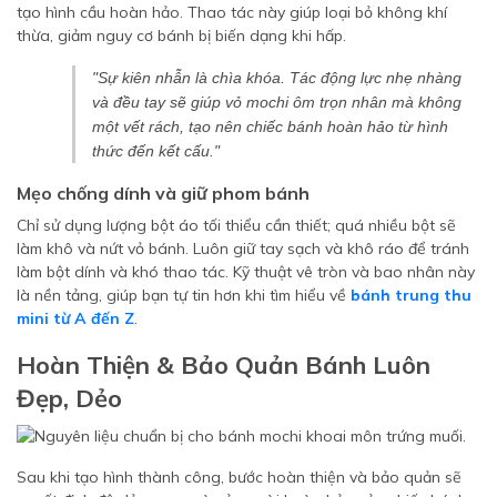
tạo hình cầu hoàn hảo. Thao tác này giúp loại bỏ không khí
thừa, giảm nguy cơ bánh bị biến dạng khi hấp.
"Sự kiên nhẫn là chìa khóa. Tác động lực nhẹ nhàng
và đều tay sẽ giúp vỏ mochi ôm trọn nhân mà không
một vết rách, tạo nên chiếc bánh hoàn hảo từ hình
thức đến kết cấu."
Mẹo chống dính và giữ phom bánh
Chỉ sử dụng lượng bột áo tối thiểu cần thiết; quá nhiều bột sẽ
làm khô và nứt vỏ bánh. Luôn giữ tay sạch và khô ráo để tránh
làm bột dính và khó thao tác. Kỹ thuật vê tròn và bao nhân này
là nền tảng, giúp bạn tự tin hơn khi tìm hiểu về
bánh trung thu
mini từ A đến Z
.
Hoàn Thiện & Bảo Quản Bánh Luôn
Đẹp, Dẻo
Sau khi tạo hình thành công, bước hoàn thiện và bảo quản sẽ