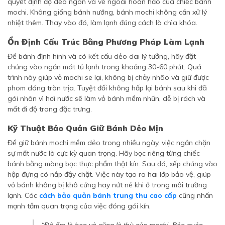
quyết định độ dẻo ngon và vẻ ngoài hoàn hảo của chiếc bánh
mochi. Không giống bánh nướng, bánh mochi không cần xử lý
nhiệt thêm. Thay vào đó, làm lạnh đúng cách là chìa khóa.
Ổn Định Cấu Trúc Bằng Phương Pháp Làm Lạnh
Để bánh định hình và có kết cấu dẻo dai lý tưởng, hãy đặt
chúng vào ngăn mát tủ lạnh trong khoảng 30-60 phút. Quá
trình này giúp vỏ mochi se lại, không bị chảy nhão và giữ được
phom dáng tròn trịa. Tuyệt đối không hấp lại bánh sau khi đã
gói nhân vì hơi nước sẽ làm vỏ bánh mềm nhũn, dễ bị rách và
mất đi độ trong đặc trưng.
Kỹ Thuật Bảo Quản Giữ Bánh Dẻo Mịn
Để giữ bánh mochi mềm dẻo trong nhiều ngày, việc ngăn chặn
sự mất nước là cực kỳ quan trọng. Hãy bọc riêng từng chiếc
bánh bằng màng bọc thực phẩm thật kín. Sau đó, xếp chúng vào
hộp đựng có nắp đậy chặt. Việc này tạo ra hai lớp bảo vệ, giúp
vỏ bánh không bị khô cứng hay nứt nẻ khi ở trong môi trường
lạnh. Các
cách bảo quản bánh trung thu cao cấp
cũng nhấn
mạnh tầm quan trọng của việc đóng gói kín.