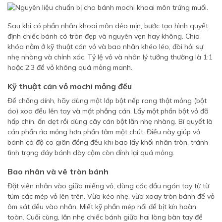
Sau khi có phần nhân khoai môn dẻo mịn, bước tạo hình quyết
định chiếc bánh có tròn đẹp và nguyên vẹn hay không. Chìa
khóa nằm ở kỹ thuật cán vỏ và bao nhân khéo léo, đòi hỏi sự
nhẹ nhàng và chính xác. Tỷ lệ vỏ và nhân lý tưởng thường là 1:1
hoặc 2:3 để vỏ không quá mỏng manh.
Kỹ thuật cán vỏ mochi mỏng đều
Để chống dính, hãy dùng một lớp bột nếp rang thật mỏng (bột
áo) xoa đều lên tay và mặt phẳng cán. Lấy một phần bột vỏ đã
hấp chín, ấn dẹt rồi dùng cây cán bột lăn nhẹ nhàng. Bí quyết là
cán phần rìa mỏng hơn phần tâm một chút. Điều này giúp vỏ
bánh có độ co giãn đồng đều khi bao lấy khối nhân tròn, tránh
tình trạng đáy bánh dày cộm còn đỉnh lại quá mỏng.
Bao nhân và vê tròn bánh
Đặt viên nhân vào giữa miếng vỏ, dùng các đầu ngón tay từ từ
túm các mép vỏ lên trên. Vừa kéo nhẹ, vừa xoay tròn bánh để vỏ
ôm sát đều vào nhân. Miết kỹ phần mép nối để bịt kín hoàn
toàn. Cuối cùng, lăn nhẹ chiếc bánh giữa hai lòng bàn tay để