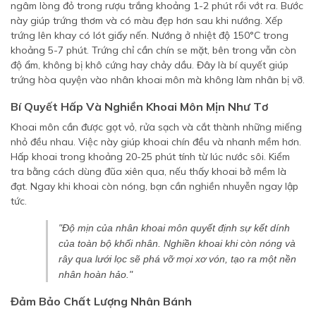
ngâm lòng đỏ trong rượu trắng khoảng 1-2 phút rồi vớt ra. Bước
này giúp trứng thơm và có màu đẹp hơn sau khi nướng. Xếp
trứng lên khay có lót giấy nến. Nướng ở nhiệt độ 150°C trong
khoảng 5-7 phút. Trứng chỉ cần chín se mặt, bên trong vẫn còn
độ ẩm, không bị khô cứng hay chảy dầu. Đây là bí quyết giúp
trứng hòa quyện vào nhân khoai môn mà không làm nhân bị vỡ.
Bí Quyết Hấp Và Nghiền Khoai Môn Mịn Như Tơ
Khoai môn cần được gọt vỏ, rửa sạch và cắt thành những miếng
nhỏ đều nhau. Việc này giúp khoai chín đều và nhanh mềm hơn.
Hấp khoai trong khoảng 20-25 phút tính từ lúc nước sôi. Kiểm
tra bằng cách dùng đũa xiên qua, nếu thấy khoai bở mềm là
đạt. Ngay khi khoai còn nóng, bạn cần nghiền nhuyễn ngay lập
tức.
"Độ mịn của nhân khoai môn quyết định sự kết dính
của toàn bộ khối nhân. Nghiền khoai khi còn nóng và
rây qua lưới lọc sẽ phá vỡ mọi xơ vón, tạo ra một nền
nhân hoàn hảo."
Đảm Bảo Chất Lượng Nhân Bánh