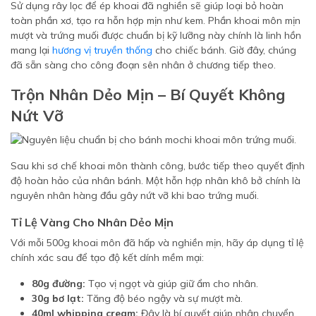
Sử dụng rây lọc để ép khoai đã nghiền sẽ giúp loại bỏ hoàn
toàn phần xơ, tạo ra hỗn hợp mịn như kem. Phần khoai môn mịn
mượt và trứng muối được chuẩn bị kỹ lưỡng này chính là linh hồn
mang lại
hương vị truyền thống
cho chiếc bánh. Giờ đây, chúng
đã sẵn sàng cho công đoạn sên nhân ở chương tiếp theo.
Trộn Nhân Dẻo Mịn – Bí Quyết Không
Nứt Vỡ
Sau khi sơ chế khoai môn thành công, bước tiếp theo quyết định
độ hoàn hảo của nhân bánh. Một hỗn hợp nhân khô bở chính là
nguyên nhân hàng đầu gây nứt vỡ khi bao trứng muối.
Tỉ Lệ Vàng Cho Nhân Dẻo Mịn
Với mỗi 500g khoai môn đã hấp và nghiền mịn, hãy áp dụng tỉ lệ
chính xác sau để tạo độ kết dính mềm mại:
80g đường:
Tạo vị ngọt và giúp giữ ẩm cho nhân.
30g bơ lạt:
Tăng độ béo ngậy và sự mượt mà.
40ml whipping cream:
Đây là bí quyết giúp nhân chuyển