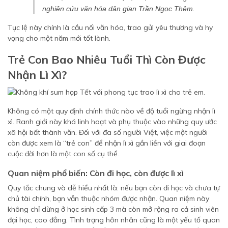
nghiên cứu văn hóa dân gian Trần Ngọc Thêm
.
Tục lệ này chính là cầu nối văn hóa, trao gửi yêu thương và hy
vọng cho một năm mới tốt lành.
Trẻ Con Bao Nhiêu Tuổi Thì Còn Được
Nhận Lì Xì?
Không có một quy định chính thức nào về độ tuổi ngừng nhận lì
xì. Ranh giới này khá linh hoạt và phụ thuộc vào những quy ước
xã hội bất thành văn. Đối với đa số người Việt, việc một người
còn được xem là “trẻ con” để nhận lì xì gắn liền với giai đoạn
cuộc đời hơn là một con số cụ thể.
Quan niệm phổ biến: Còn đi học, còn được lì xì
Quy tắc chung và dễ hiểu nhất là: nếu bạn còn đi học và chưa tự
chủ tài chính, bạn vẫn thuộc nhóm được nhận. Quan niệm này
không chỉ dừng ở học sinh cấp 3 mà còn mở rộng ra cả sinh viên
đại học, cao đẳng. Tình trạng hôn nhân cũng là một yếu tố quan