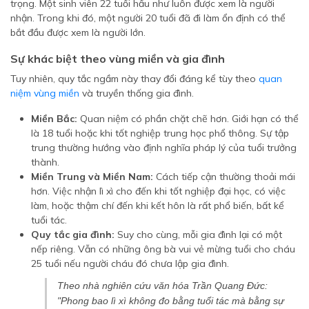
trọng. Một sinh viên 22 tuổi hầu như luôn được xem là người
nhận. Trong khi đó, một người 20 tuổi đã đi làm ổn định có thể
bắt đầu được xem là người lớn.
Sự khác biệt theo vùng miền và gia đình
Tuy nhiên, quy tắc ngầm này thay đổi đáng kể tùy theo
quan
niệm vùng miền
và truyền thống gia đình.
Miền Bắc:
Quan niệm có phần chặt chẽ hơn. Giới hạn có thể
là 18 tuổi hoặc khi tốt nghiệp trung học phổ thông. Sự tập
trung thường hướng vào định nghĩa pháp lý của tuổi trưởng
thành.
Miền Trung và Miền Nam:
Cách tiếp cận thường thoải mái
hơn. Việc nhận lì xì cho đến khi tốt nghiệp đại học, có việc
làm, hoặc thậm chí đến khi kết hôn là rất phổ biến, bất kể
tuổi tác.
Quy tắc gia đình:
Suy cho cùng, mỗi gia đình lại có một
nếp riêng. Vẫn có những ông bà vui vẻ mừng tuổi cho cháu
25 tuổi nếu người cháu đó chưa lập gia đình.
Theo nhà nghiên cứu văn hóa Trần Quang Đức:
"Phong bao lì xì không đo bằng tuổi tác mà bằng sự