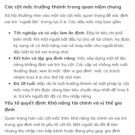
Các cột mốc trưởng thành trong quan niệm chung
Xã hội thường nhìn vào một vài cột mốc quan trọng để xác định
vai trò “người lớn” trong tục lì xì. Các dấu mốc này bao gồm:
Tốt nghiệp và có việc làm ổn định:
Đây là tiêu chí phổ
biến nhất. Khi một người bắt đầu tự chủ về tài chính, họ được
kỳ vọng sẽ có khả năng san sẻ may mắn cho người khác,
đặc biệt là trẻ em trong nhà.
Kết hôn và lập gia đình riêng:
Việc xây dựng một tổ ấm
riêng khẳng định vai trò trụ cột. Các cặp vợ chồng mới cưới
thường được xem là một “đơn vị gia đình” mới, có trách
nhiệm trao lì xì cho thế hệ nhỏ hơn.
Đủ 18 tuổi:
Mặc dù là tuổi trưởng thành về mặt pháp lý, cột
mốc này ít khi được dùng làm tiêu chuẩn duy nhất để trao lì
xì, trừ khi người đó đã có thu nhập riêng.
Yếu tố quyết định: Khả năng tài chính và vị thế gia
đình
Quan trọng hơn các cột mốc trên, khả năng tài chính và vai trò
trong gia đình mới là yếu tố cốt lõi. Một người dù đã đi làm
nhưng thu nhập còn bấp bênh hoặc đang phụ giúp gia đình