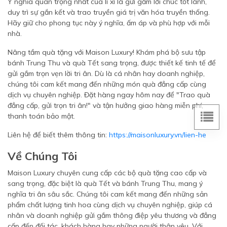
Ý nghĩa quan trọng nhất của lì xì là gửi gắm lời chúc tốt lành,
duy trì sự gắn kết và trao truyền giá trị văn hóa truyền thống.
Hãy giữ cho phong tục này ý nghĩa, ấm áp và phù hợp với mỗi
nhà.
Nâng tầm quà tặng với Maison Luxury! Khám phá bộ sưu tập
bánh Trung Thu và quà Tết sang trọng, được thiết kế tinh tế để
gửi gắm trọn vẹn lời tri ân. Dù là cá nhân hay doanh nghiệp,
chúng tôi cam kết mang đến những món quà đẳng cấp cùng
dịch vụ chuyên nghiệp. Đặt hàng ngay hôm nay để "Trao quà
đẳng cấp, gửi trọn tri ân!" và tận hưởng giao hàng miễn phí,
thanh toán bảo mật.
Liên hệ để biết thêm thông tin:
https://maisonluxury.vn/lien-he
Về Chúng Tôi
Maison Luxury chuyên cung cấp các bộ quà tặng cao cấp và
sang trọng, đặc biệt là quà Tết và bánh Trung Thu, mang ý
nghĩa tri ân sâu sắc. Chúng tôi cam kết mang đến những sản
phẩm chất lượng tinh hoa cùng dịch vụ chuyên nghiệp, giúp cá
nhân và doanh nghiệp gửi gắm thông điệp yêu thương và đẳng
cấp đến đối tác, khách hàng hay những người thân yêu. Với