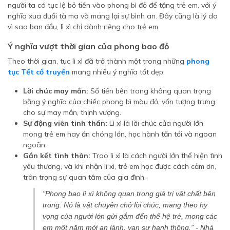
người ta có tục lệ bỏ tiền vào phong bì đỏ để tặng trẻ em, với ý
nghĩa xua đuổi tà ma và mang lại sự bình an. Đây cũng là lý do
vì sao ban đầu, lì xì chỉ dành riêng cho trẻ em.
Ý nghĩa vượt thời gian của phong bao đỏ
Theo thời gian, tục lì xì đã trở thành một trong những
phong
tục Tết cổ truyền
mang nhiều ý nghĩa tốt đẹp.
Lời chúc may mắn:
Số tiền bên trong không quan trọng
bằng ý nghĩa của chiếc phong bì màu đỏ, vốn tượng trưng
cho sự may mắn, thịnh vượng.
Sự động viên tinh thần:
Lì xì là lời chúc của người lớn
mong trẻ em hay ăn chóng lớn, học hành tấn tới và ngoan
ngoãn.
Gắn kết tình thân:
Trao lì xì là cách người lớn thể hiện tình
yêu thương, và khi nhận lì xì, trẻ em học được cách cảm ơn,
trân trọng sự quan tâm của gia đình.
"Phong bao lì xì không quan trọng giá trị vật chất bên
trong. Nó là vật chuyên chở lời chúc, mang theo hy
vọng của người lớn gửi gắm đến thế hệ trẻ, mong các
em một năm mới an lành, vạn sự hanh thông.” -
Nhà