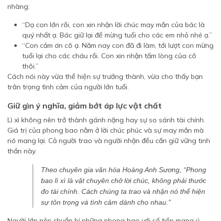
nhàng:
“Dạ con lớn rồi, con xin nhận lời chúc may mắn của bác là
quý nhất ạ. Bác giữ lại để mừng tuổi cho các em nhỏ nhé ạ.”
“Con cảm ơn cô ạ. Năm nay con đã đi làm, tới lượt con mừng
tuổi lại cho các cháu rồi. Con xin nhận tấm lòng của cô
thôi.”
Cách nói này vừa thể hiện sự trưởng thành, vừa cho thấy bạn
trân trọng tình cảm của người lớn tuổi.
Giữ gìn ý nghĩa, giảm bớt áp lực vật chất
Lì xì không nên trở thành gánh nặng hay sự so sánh tài chính.
Giá trị của phong bao nằm ở lời chúc phúc và sự may mắn mà
nó mang lại. Cả người trao và người nhận đều cần giữ vững tinh
thần này.
Theo chuyên gia văn hóa Hoàng Anh Sương, “Phong
bao lì xì là vật chuyên chở lời chúc, không phải thước
đo tài chính. Cách chúng ta trao và nhận nó thể hiện
sự tôn trọng và tình cảm dành cho nhau.”
Người lớn nên chuẩn bị những phong bao với số tiền mang ý