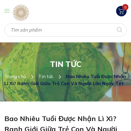
0
TIN TỨC
Trang chủ
Tin tức
Bao Nhiêu Tuổi Được Nhận
Lì Xì? Ranh Giới Giữa Trẻ Con Và Người Lớn Ngày Tết
Bao Nhiêu Tuổi Được Nhận Lì Xì?
Ranh Giới Giữa Trẻ Con Và Người