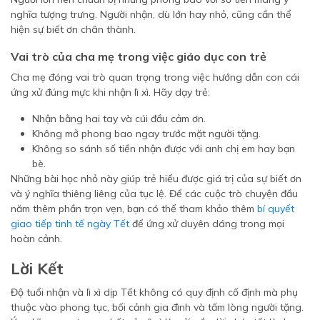
nghĩa tượng trưng. Người nhận, dù lớn hay nhỏ, cũng cần thể
hiện sự biết ơn chân thành.
Vai trò của cha mẹ trong việc giáo dục con trẻ
Cha mẹ đóng vai trò quan trọng trong việc hướng dẫn con cái
ứng xử đúng mực khi nhận lì xì. Hãy dạy trẻ:
Nhận bằng hai tay và cúi đầu cảm ơn.
Không mở phong bao ngay trước mặt người tặng.
Không so sánh số tiền nhận được với anh chị em hay bạn
bè.
Những bài học nhỏ này giúp trẻ hiểu được giá trị của sự biết ơn
và ý nghĩa thiêng liêng của tục lệ. Để các cuộc trò chuyện đầu
năm thêm phần trọn vẹn, bạn có thể tham khảo thêm
bí quyết
giao tiếp tinh tế ngày Tết
để ứng xử duyên dáng trong mọi
hoàn cảnh.
Lời Kết
Độ tuổi nhận và lì xì dịp Tết không có quy định cố định mà phụ
thuộc vào phong tục, bối cảnh gia đình và tấm lòng người tặng.