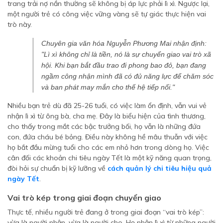
trang trải nợ nần thường sẽ không bị áp lực phải lì xì. Ngược lại,
một người trẻ có công việc vững vàng sẽ tự giác thực hiện vai
trò này.
Chuyên gia văn hóa Nguyễn Phương Mai nhận định:
"Lì xì không chỉ là tiền, nó là sự chuyển giao vai trò xã
hội. Khi bạn bắt đầu trao đi phong bao đỏ, bạn đang
ngầm công nhận mình đã có đủ năng lực để chăm sóc
và ban phát may mắn cho thế hệ tiếp nối."
Nhiều bạn trẻ dù đã 25-26 tuổi, có việc làm ổn định, vẫn vui vẻ
nhận lì xì từ ông bà, cha mẹ. Đây là biểu hiện của tình thương,
cho thấy trong mắt các bậc trưởng bối, họ vẫn là những đứa
con, đứa cháu bé bỏng. Điều này không hề mâu thuẫn với việc
họ bắt đầu mừng tuổi cho các em nhỏ hơn trong dòng họ. Việc
cân đối các khoản chi tiêu ngày Tết là một kỹ năng quan trọng,
đòi hỏi sự chuẩn bị kỹ lưỡng về
cách quản lý chi tiêu hiệu quả
ngày Tết
.
Vai trò kép trong giai đoạn chuyển giao
Thực tế, nhiều người trẻ đang ở trong giai đoạn “vai trò kép”:
vừa là người nhận, vừa là người cho. Họ nhận lì xì từ những người