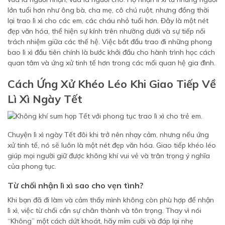
lớn tuổi hơn như ông bà, cha mẹ, cô chú ruột, nhưng đồng thời
lại trao lì xì cho các em, các cháu nhỏ tuổi hơn. Đây là một nét
đẹp văn hóa, thể hiện sự kính trên nhường dưới và sự tiếp nối
trách nhiệm giữa các thế hệ. Việc bắt đầu trao đi những phong
bao lì xì đầu tiên chính là bước khởi đầu cho hành trình học cách
quan tâm và ứng xử tinh tế hơn trong các mối quan hệ gia đình.
Cách Ứng Xử Khéo Léo Khi Giao Tiếp Về
Lì Xì Ngày Tết
Chuyện lì xì ngày Tết đôi khi trở nên nhạy cảm, nhưng nếu ứng
xử tinh tế, nó sẽ luôn là một nét đẹp văn hóa. Giao tiếp khéo léo
giúp mọi người giữ được không khí vui vẻ và trân trọng ý nghĩa
của phong tục.
Từ chối nhận lì xì sao cho vẹn tình?
Khi bạn đã đi làm và cảm thấy mình không còn phù hợp để nhận
lì xì, việc từ chối cần sự chân thành và tôn trọng. Thay vì nói
“Không” một cách dứt khoát, hãy mỉm cười và đáp lại nhẹ