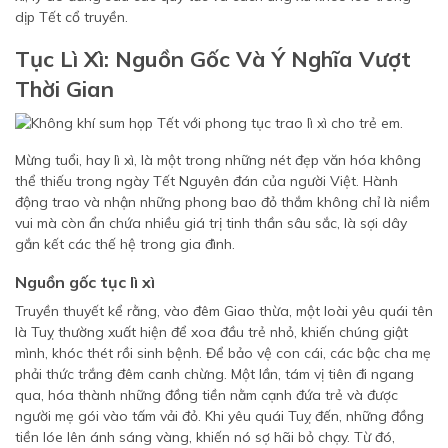
dịp Tết cổ truyền.
Tục Lì Xì: Nguồn Gốc Và Ý Nghĩa Vượt
Thời Gian
Mừng tuổi, hay lì xì, là một trong những nét đẹp văn hóa không
thể thiếu trong ngày Tết Nguyên đán của người Việt. Hành
động trao và nhận những phong bao đỏ thắm không chỉ là niềm
vui mà còn ẩn chứa nhiều giá trị tinh thần sâu sắc, là sợi dây
gắn kết các thế hệ trong gia đình.
Nguồn gốc tục lì xì
Truyền thuyết kể rằng, vào đêm Giao thừa, một loài yêu quái tên
là Tuỵ thường xuất hiện để xoa đầu trẻ nhỏ, khiến chúng giật
mình, khóc thét rồi sinh bệnh. Để bảo vệ con cái, các bậc cha mẹ
phải thức trắng đêm canh chừng. Một lần, tám vị tiên đi ngang
qua, hóa thành những đồng tiền nằm cạnh đứa trẻ và được
người mẹ gói vào tấm vải đỏ. Khi yêu quái Tuỵ đến, những đồng
tiền lóe lên ánh sáng vàng, khiến nó sợ hãi bỏ chạy. Từ đó,