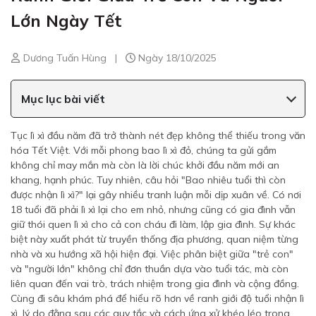
Lớn Ngày Tết
Dương Tuấn Hùng
|
Ngày 18/10/2025
Mục lục bài viết
Tục lì xì đầu năm đã trở thành nét đẹp không thể thiếu trong văn
hóa Tết Việt. Với mỗi phong bao lì xì đỏ, chúng ta gửi gắm
không chỉ may mắn mà còn là lời chúc khởi đầu năm mới an
khang, hạnh phúc. Tuy nhiên, câu hỏi "Bao nhiêu tuổi thì còn
được nhận lì xì?" lại gây nhiều tranh luận mỗi dịp xuân về. Có nơi
18 tuổi đã phải lì xì lại cho em nhỏ, nhưng cũng có gia đình vẫn
giữ thói quen lì xì cho cả con cháu đi làm, lập gia đình. Sự khác
biệt này xuất phát từ truyền thống địa phương, quan niệm từng
nhà và xu hướng xã hội hiện đại. Việc phân biệt giữa "trẻ con"
và "người lớn" không chỉ đơn thuần dựa vào tuổi tác, mà còn
liên quan đến vai trò, trách nhiệm trong gia đình và cộng đồng.
Cùng đi sâu khám phá để hiểu rõ hơn về ranh giới độ tuổi nhận lì
xì, lý do đằng sau các quy tắc và cách ứng xử khéo léo trong