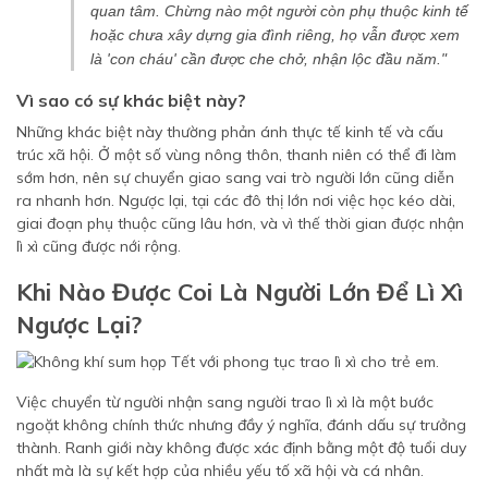
quan tâm. Chừng nào một người còn phụ thuộc kinh tế
hoặc chưa xây dựng gia đình riêng, họ vẫn được xem
là 'con cháu' cần được che chở, nhận lộc đầu năm."
Vì sao có sự khác biệt này?
Những khác biệt này thường phản ánh thực tế kinh tế và cấu
trúc xã hội. Ở một số vùng nông thôn, thanh niên có thể đi làm
sớm hơn, nên sự chuyển giao sang vai trò người lớn cũng diễn
ra nhanh hơn. Ngược lại, tại các đô thị lớn nơi việc học kéo dài,
giai đoạn phụ thuộc cũng lâu hơn, và vì thế thời gian được nhận
lì xì cũng được nới rộng.
Khi Nào Được Coi Là Người Lớn Để Lì Xì
Ngược Lại?
Việc chuyển từ người nhận sang người trao lì xì là một bước
ngoặt không chính thức nhưng đầy ý nghĩa, đánh dấu sự trưởng
thành. Ranh giới này không được xác định bằng một độ tuổi duy
nhất mà là sự kết hợp của nhiều yếu tố xã hội và cá nhân.