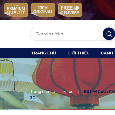
TRANG CHỦ
GIỚI THIỆU
BÁNH 
Trang chủ
Tin tức
Bật Mí Cách Ch
3D