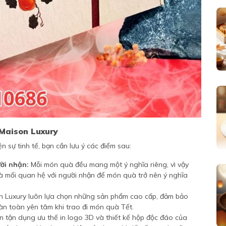
 Maison Luxury
 sự tinh tế, bạn cần lưu ý các điểm sau:
ời nhận:
Mỗi món quà đều mang một ý nghĩa riêng, vì vậy
à mối quan hệ với người nhận để món quà trở nên ý nghĩa
 Luxury luôn lựa chọn những sản phẩm cao cấp, đảm bảo
àn toàn yên tâm khi trao đi món quà Tết.
tận dụng ưu thế in logo 3D và thiết kế hộp độc đáo của