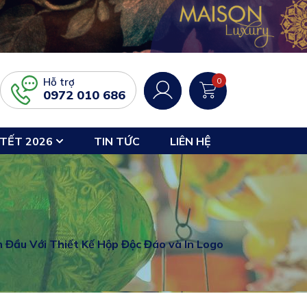
Hỗ trợ
0
0972 010 686
TẾT 2026
TIN TỨC
LIÊN HỆ
 Đầu Với Thiết Kế Hộp Độc Đáo và In Logo