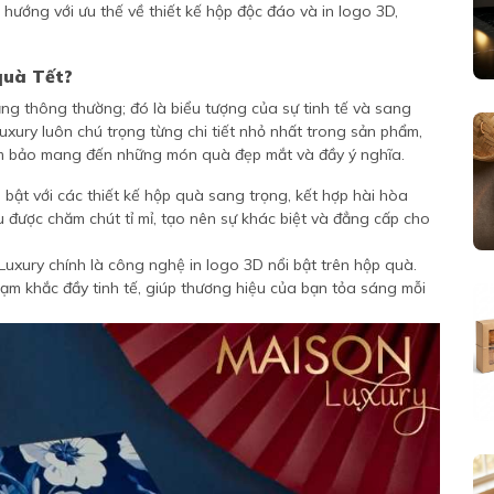
 hướng với ưu thế về thiết kế hộp độc đáo và in logo 3D,
quà Tết?
ng thông thường; đó là biểu tượng của sự tinh tế và sang
Luxury luôn chú trọng từng chi tiết nhỏ nhất trong sản phẩm,
 đảm bảo mang đến những món quà đẹp mắt và đầy ý nghĩa.
bật với các thiết kế hộp quà sang trọng, kết hợp hài hòa
u được chăm chút tỉ mỉ, tạo nên sự khác biệt và đẳng cấp cho
xury chính là công nghệ in logo 3D nổi bật trên hộp quà.
hạm khắc đầy tinh tế, giúp thương hiệu của bạn tỏa sáng mỗi