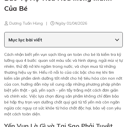
Của Bé
Dương Tuấn Hùng
|
Ngày 01/04/2026
Mục lục bài viết
Cách nhận biết yến vụn sạch lông an toàn cho bé là kiểm tra kỹ
lưỡng qua 4 bước: quan sát màu sắc và hình dạng, ngửi mùi vị tự
nhiên, thử độ nở khi ngâm trong nước, và chọn mua từ những
thương hiệu uy tín. Hiểu rõ nỗi lo của các bậc cha mẹ khi tìm
kiếm sản phẩm dinh dưỡng tốt nhất cho hệ tiêu hóa còn non nớt
của con, hướng dẫn này sẽ cung cấp những phương pháp phân
biệt yến thật - giả, yến sạch - yến tẩy trắng một cách đơn giản
và chính xác. Việc lựa chọn đúng sản phẩm không chỉ đảm bảo
bé hấp thụ trọn vẹn dưỡng chất quý giá từ tổ yến mà còn ngăn
ngừa các nguy cơ sức khỏe từ hóa chất độc hại, bảo vệ con yêu
một cách toàn diện.
Yến Vụn Là Gì và Tại Sao Phải Tuyệt