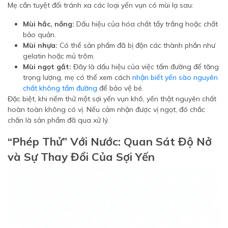
Mẹ cần tuyệt đối tránh xa các loại yến vụn có mùi lạ sau:
Mùi hắc, nồng:
Dấu hiệu của hóa chất tẩy trắng hoặc chất
bảo quản.
Mùi nhựa:
Có thể sản phẩm đã bị độn các thành phần như
gelatin hoặc mủ trôm.
Mùi ngọt gắt:
Đây là dấu hiệu của việc tẩm đường để tăng
trọng lượng, mẹ có thể xem cách
nhận biết yến sào nguyên
chất không tẩm đường
để bảo vệ bé.
Đặc biệt, khi nếm thử một sợi yến vụn khô, yến thật nguyên chất
hoàn toàn không có vị. Nếu cảm nhận được vị ngọt, đó chắc
chắn là sản phẩm đã qua xử lý.
“Phép Thử” Với Nước: Quan Sát Độ Nở
và Sự Thay Đổi Của Sợi Yến