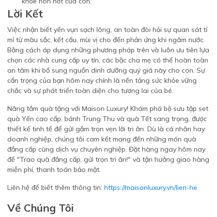
khỏe non nớt của con.
Lời Kết
Việc nhận biết yến vụn sạch lông, an toàn đòi hỏi sự quan sát tỉ
mỉ từ màu sắc, kết cấu, mùi vị cho đến phản ứng khi ngâm nước.
Bằng cách áp dụng những phương pháp trên và luôn ưu tiên lựa
chọn các nhà cung cấp uy tín, các bậc cha mẹ có thể hoàn toàn
an tâm khi bổ sung nguồn dinh dưỡng quý giá này cho con. Sự
cẩn trọng của bạn hôm nay chính là nền tảng sức khỏe vững
chắc và sự phát triển toàn diện cho tương lai của bé.
Nâng tầm quà tặng với Maison Luxury! Khám phá bộ sưu tập set
quà Yến cao cấp, bánh Trung Thu và quà Tết sang trọng, được
thiết kế tinh tế để gửi gắm trọn vẹn lời tri ân. Dù là cá nhân hay
doanh nghiệp, chúng tôi cam kết mang đến những món quà
đẳng cấp cùng dịch vụ chuyên nghiệp. Đặt hàng ngay hôm nay
để "Trao quà đẳng cấp, gửi trọn tri ân!" và tận hưởng giao hàng
miễn phí, thanh toán bảo mật.
Liên hệ để biết thêm thông tin:
https://maisonluxury.vn/lien-he
Về Chúng Tôi