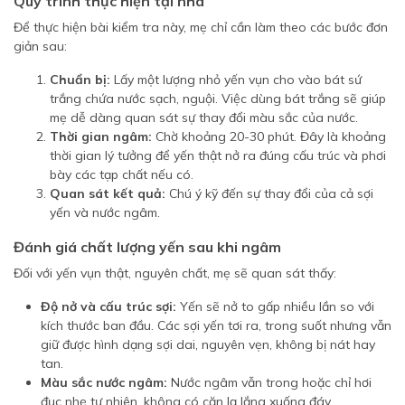
Quy trình thực hiện tại nhà
Để thực hiện bài kiểm tra này, mẹ chỉ cần làm theo các bước đơn
giản sau:
Chuẩn bị:
Lấy một lượng nhỏ yến vụn cho vào bát sứ
trắng chứa nước sạch, nguội. Việc dùng bát trắng sẽ giúp
mẹ dễ dàng quan sát sự thay đổi màu sắc của nước.
Thời gian ngâm:
Chờ khoảng 20-30 phút. Đây là khoảng
thời gian lý tưởng để yến thật nở ra đúng cấu trúc và phơi
bày các tạp chất nếu có.
Quan sát kết quả:
Chú ý kỹ đến sự thay đổi của cả sợi
yến và nước ngâm.
Đánh giá chất lượng yến sau khi ngâm
Đối với yến vụn thật, nguyên chất, mẹ sẽ quan sát thấy:
Độ nở và cấu trúc sợi:
Yến sẽ nở to gấp nhiều lần so với
kích thước ban đầu. Các sợi yến tơi ra, trong suốt nhưng vẫn
giữ được hình dạng sợi dai, nguyên vẹn, không bị nát hay
tan.
Màu sắc nước ngâm:
Nước ngâm vẫn trong hoặc chỉ hơi
đục nhẹ tự nhiên, không có cặn lạ lắng xuống đáy.