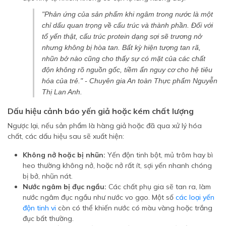
"Phản ứng của sản phẩm khi ngâm trong nước là một
chỉ dấu quan trọng về cấu trúc và thành phần. Đối với
tổ yến thật, cấu trúc protein dạng sợi sẽ trương nở
nhưng không bị hòa tan. Bất kỳ hiện tượng tan rã,
nhũn bở nào cũng cho thấy sự có mặt của các chất
độn không rõ nguồn gốc, tiềm ẩn nguy cơ cho hệ tiêu
hóa của trẻ."
- Chuyên gia An toàn Thực phẩm Nguyễn
Thị Lan Anh.
Dấu hiệu cảnh báo yến giả hoặc kém chất lượng
Ngược lại, nếu sản phẩm là hàng giả hoặc đã qua xử lý hóa
chất, các dấu hiệu sau sẽ xuất hiện:
Không nở hoặc bị nhũn:
Yến độn tinh bột, mủ trôm hay bì
heo thường không nở, hoặc nở rất ít, sợi yến nhanh chóng
bị bở, nhũn nát.
Nước ngâm bị đục ngầu:
Các chất phụ gia sẽ tan ra, làm
nước ngâm đục ngầu như nước vo gạo. Một số
các loại yến
độn tinh vi
còn có thể khiến nước có màu vàng hoặc trắng
đục bất thường.