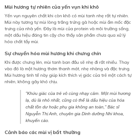
Mùi hương tự nhiên của yến vụn khi khô
Yến vụn nguyên chất khi còn khô có mùi tanh nhẹ rất tự nhiên.
Mùi này tương tự mùi lòng trắng trứng gà hoặc mùi ẩm mốc đặc
trưng của nhà yến. Đây là mùi của protein và môi trường sống,
một dấu hiệu đáng tin cậy cho thấy sản phẩm chưa qua xử lý
hóa chất tẩy mùi.
Sự chuyển hóa mùi hương khi chưng chín
Khi được chưng lên, mùi tanh ban đầu sẽ nhẹ đi rất nhiều. Thay
vào đó là một hương thơm thanh mát, nhẹ nhàng và đặc trưng.
Mùi hương tinh tế này giúp kích thích vị giác của trẻ một cách tự
nhiên, không gây khó chịu.
"Khứu giác của trẻ vô cùng nhạy cảm. Một mùi hương
lạ, dù là nhỏ nhất, cũng có thể là dấu hiệu của hóa
chất tồn dư hoặc phụ gia không an toàn," Bác sĩ
Nguyễn Thị Anh, chuyên gia Dinh dưỡng Nhi khoa,
khuyến cáo.
Cảnh báo các mùi vị bất thường