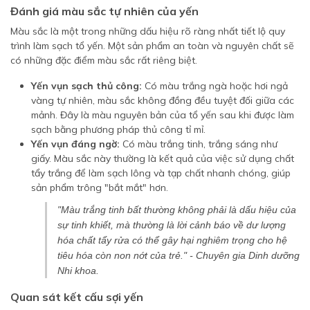
Đánh giá màu sắc tự nhiên của yến
Màu sắc là một trong những dấu hiệu rõ ràng nhất tiết lộ quy
trình làm sạch tổ yến. Một sản phẩm an toàn và nguyên chất sẽ
có những đặc điểm màu sắc rất riêng biệt.
Yến vụn sạch thủ công:
Có màu trắng ngà hoặc hơi ngả
vàng tự nhiên, màu sắc không đồng đều tuyệt đối giữa các
mảnh. Đây là màu nguyên bản của tổ yến sau khi được làm
sạch bằng phương pháp thủ công tỉ mỉ.
Yến vụn đáng ngờ:
Có màu trắng tinh, trắng sáng như
giấy. Màu sắc này thường là kết quả của việc sử dụng chất
tẩy trắng để làm sạch lông và tạp chất nhanh chóng, giúp
sản phẩm trông "bắt mắt" hơn.
"Màu trắng tinh bất thường không phải là dấu hiệu của
sự tinh khiết, mà thường là lời cảnh báo về dư lượng
hóa chất tẩy rửa có thể gây hại nghiêm trọng cho hệ
tiêu hóa còn non nớt của trẻ."
- Chuyên gia Dinh dưỡng
Nhi khoa.
Quan sát kết cấu sợi yến