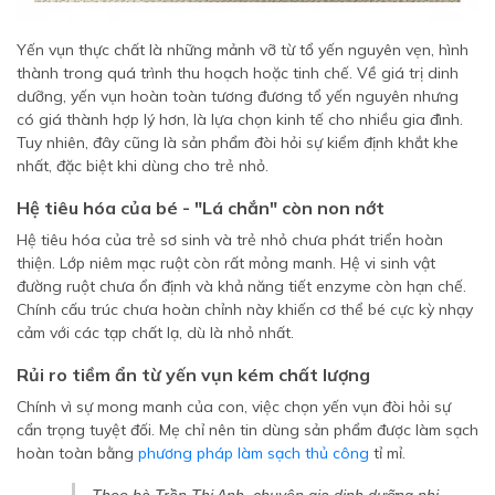
Yến vụn thực chất là những mảnh vỡ từ tổ yến nguyên vẹn, hình
thành trong quá trình thu hoạch hoặc tinh chế. Về giá trị dinh
dưỡng, yến vụn hoàn toàn tương đương tổ yến nguyên nhưng
có giá thành hợp lý hơn, là lựa chọn kinh tế cho nhiều gia đình.
Tuy nhiên, đây cũng là sản phẩm đòi hỏi sự kiểm định khắt khe
nhất, đặc biệt khi dùng cho trẻ nhỏ.
Hệ tiêu hóa của bé - "Lá chắn" còn non nớt
Hệ tiêu hóa của trẻ sơ sinh và trẻ nhỏ chưa phát triển hoàn
thiện. Lớp niêm mạc ruột còn rất mỏng manh. Hệ vi sinh vật
đường ruột chưa ổn định và khả năng tiết enzyme còn hạn chế.
Chính cấu trúc chưa hoàn chỉnh này khiến cơ thể bé cực kỳ nhạy
cảm với các tạp chất lạ, dù là nhỏ nhất.
Rủi ro tiềm ẩn từ yến vụn kém chất lượng
Chính vì sự mong manh của con, việc chọn yến vụn đòi hỏi sự
cẩn trọng tuyệt đối. Mẹ chỉ nên tin dùng sản phẩm được làm sạch
hoàn toàn bằng
phương pháp làm sạch thủ công
tỉ mỉ.