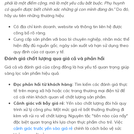
phải là một điểm cộng, mà là một yêu cầu bắt buộc. Phụ huynh
có quyền được biết chính xác những gì con mình đang ăn.”
Do đó,
hãy ưu tiên những thương hiệu:
Có địa chỉ kinh doanh, website và thông tin liên hệ được
công bố rõ ràng.
Cung cấp sản phẩm với bao bì chuyên nghiệp, nhãn mác thể
hiện đầy đủ nguồn gốc, ngày sản xuất và hạn sử dụng theo
quy định của cơ quan y tế.
Đánh giá chất lượng qua giá cả và phản hồi
Giá cả và đánh giá của cộng đồng là hai yếu tố quan trọng giúp
sàng lọc sản phẩm hiệu quả.
Đọc phản hồi từ khách hàng:
Tìm kiếm các đánh giá thực
tế trên mạng xã hội hoặc các trang thương mại điện tử để
có cái nhìn khách quan về chất lượng sản phẩm.
Cảnh giác với bẫy giá rẻ:
Yến sào chất lượng đòi hỏi quy
trình xử lý công phu. Một mức giá rẻ bất thường thường đi
kèm với rủi ro về chất lượng. Nguyên tắc "tiền nào của nấy"
đặc biệt quan trọng khi lựa chọn thực phẩm cho trẻ. Việc
cảnh giác trước yến sào giá rẻ
chính là cách bảo vệ sức