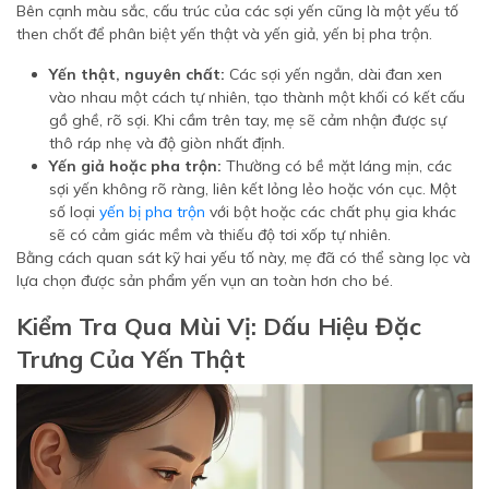
Bên cạnh màu sắc, cấu trúc của các sợi yến cũng là một yếu tố
then chốt để phân biệt yến thật và yến giả, yến bị pha trộn.
Yến thật, nguyên chất:
Các sợi yến ngắn, dài đan xen
vào nhau một cách tự nhiên, tạo thành một khối có kết cấu
gồ ghề, rõ sợi. Khi cầm trên tay, mẹ sẽ cảm nhận được sự
thô ráp nhẹ và độ giòn nhất định.
Yến giả hoặc pha trộn:
Thường có bề mặt láng mịn, các
sợi yến không rõ ràng, liên kết lỏng lẻo hoặc vón cục. Một
số loại
yến bị pha trộn
với bột hoặc các chất phụ gia khác
sẽ có cảm giác mềm và thiếu độ tơi xốp tự nhiên.
Bằng cách quan sát kỹ hai yếu tố này, mẹ đã có thể sàng lọc và
lựa chọn được sản phẩm yến vụn an toàn hơn cho bé.
Kiểm Tra Qua Mùi Vị: Dấu Hiệu Đặc
Trưng Của Yến Thật