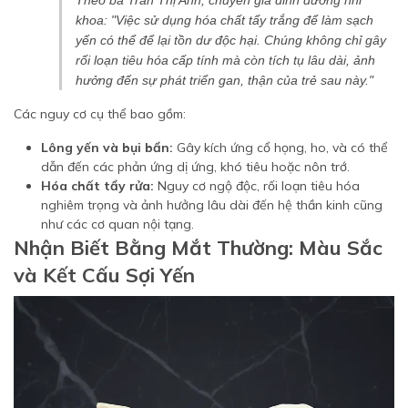
Theo bà Trần Thị Anh, chuyên gia dinh dưỡng nhi
khoa: "Việc sử dụng hóa chất tẩy trắng để làm sạch
yến có thể để lại tồn dư độc hại. Chúng không chỉ gây
rối loạn tiêu hóa cấp tính mà còn tích tụ lâu dài, ảnh
hưởng đến sự phát triển gan, thận của trẻ sau này."
Các nguy cơ cụ thể bao gồm:
Lông yến và bụi bẩn:
Gây kích ứng cổ họng, ho, và có thể
dẫn đến các phản ứng dị ứng, khó tiêu hoặc nôn trớ.
Hóa chất tẩy rửa:
Nguy cơ ngộ độc, rối loạn tiêu hóa
nghiêm trọng và ảnh hưởng lâu dài đến hệ thần kinh cũng
như các cơ quan nội tạng.
Nhận Biết Bằng Mắt Thường: Màu Sắc
và Kết Cấu Sợi Yến