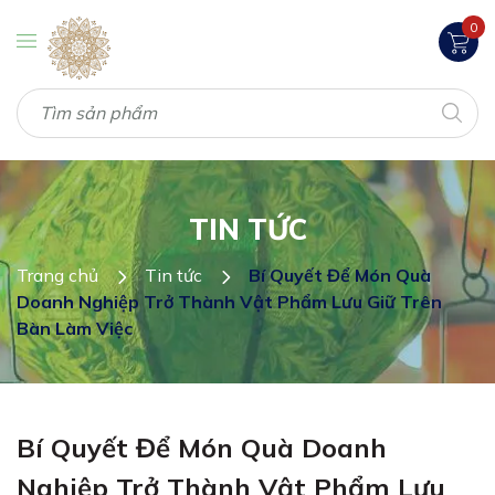
0
TIN TỨC
Trang chủ
Tin tức
Bí Quyết Để Món Quà
Doanh Nghiệp Trở Thành Vật Phẩm Lưu Giữ Trên
Bàn Làm Việc
Bí Quyết Để Món Quà Doanh
Nghiệp Trở Thành Vật Phẩm Lưu