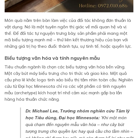
Món quà nằm trên bàn làm việc của đối tác không đơn thuần là
vật dụng. Nó là một tuyên ngôn thị giác về mối quan hệ và vị
thế. Để đối tác tự nguyện trưng bày, sản phẩm phải mang một
mã biểu tượng mạnh mẽ – thứ liên kết thương hiệu của bạn với
những giá trị họ theo đuổi: thành tựu, sự tinh tế, hoặc quyền lực.
Biểu tượng văn hóa và tính nguyên mẫu
Tiêu chuẩn ngành là chọn các biểu tượng văn hóa bền vững.
Một cây bút máy biểu trưng cho tri thức và giao kèo. Một quả
cầu pha lê khắc logo tinh xảo biểu thị tầm nhìn toàn cầu. Nghiên
cứu từ Đại học Minnesota chỉ ra các vật phẩm có tính nguyên
mẫu (archetype) kích hoạt trí nhớ cảm xúc mạnh gấp ba lần
hàng hóa thuần chức năng.
Dr. Michael Lee, Trưởng nhóm nghiên cứu Tâm lý
học Tiêu dùng, Đại học Minnesota:
'Khi một món
quà chạm đến nguyên mẫu văn hóa – như cây bút
tượng trưng cho quyền lực hay quả cầu cho tầm nhìn –