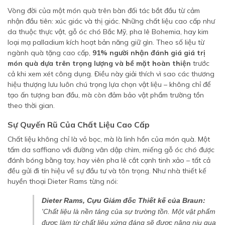
Vòng đời của một món quà trên bàn đối tác bắt đầu từ cảm
nhận đầu tiên: xúc giác và thị giác. Những chất liệu cao cấp như
da thuộc thực vật, gỗ óc chó Bắc Mỹ, pha lê Bohemia, hay kim
loại mạ palladium kích hoạt bản năng giữ gìn. Theo số liệu từ
ngành quà tặng cao cấp,
91% người nhận đánh giá giá trị
món quà dựa trên trọng lượng và bề mặt hoàn thiện
trước
cả khi xem xét công dụng. Điều này giải thích vì sao các thương
hiệu thượng lưu luôn chú trọng lựa chọn vật liệu – không chỉ để
tạo ấn tượng ban đầu, mà còn đảm bảo vật phẩm trường tồn
theo thời gian.
Sự Quyến Rũ Của Chất Liệu Cao Cấp
Chất liệu không chỉ là vỏ bọc, mà là linh hồn của món quà. Một
tấm da saffiano với đường vân dập chìm, miếng gỗ óc chó được
đánh bóng bằng tay, hay viên pha lê cắt cạnh tinh xảo – tất cả
đều gửi đi tín hiệu về sự đầu tư và tôn trọng. Như nhà thiết kế
huyền thoại Dieter Rams từng nói:
Dieter Rams, Cựu Giám đốc Thiết kế của Braun:
'Chất liệu là nền tảng của sự trường tồn. Một vật phẩm
được làm từ chất liệu xứng đáng sẽ được nâng niu qua