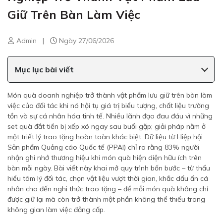
Giữ Trên Bàn Làm Việc
Admin
|
Ngày 27/06/2026
Mục lục bài viết
Món quà doanh nghiệp trở thành vật phẩm lưu giữ trên bàn làm
việc của đối tác khi nó hội tụ giá trị biểu tượng, chất liệu trường
tồn và sự cá nhân hóa tinh tế. Nhiều lãnh đạo đau đáu vì những
set quà đắt tiền bị xếp xó ngay sau buổi gặp; giải pháp nằm ở
một triết lý trao tặng hoàn toàn khác biệt. Dữ liệu từ Hiệp hội
Sản phẩm Quảng cáo Quốc tế (PPAI) chỉ ra rằng 83% người
nhận ghi nhớ thương hiệu khi món quà hiện diện hữu ích trên
bàn mỗi ngày. Bài viết này khai mở quy trình bốn bước – từ thấu
hiểu tâm lý đối tác, chọn vật liệu vượt thời gian, khắc dấu ấn cá
nhân cho đến nghi thức trao tặng – để mỗi món quà không chỉ
được giữ lại mà còn trở thành một phần không thể thiếu trong
không gian làm việc đẳng cấp.