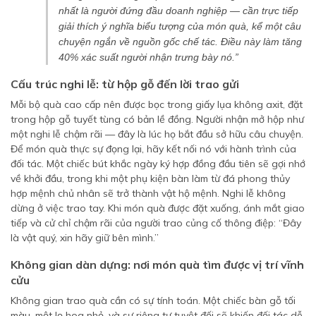
nhất là người đứng đầu doanh nghiệp — cần trực tiếp
giải thích ý nghĩa biểu tượng của món quà, kể một câu
chuyện ngắn về nguồn gốc chế tác. Điều này làm tăng
40% xác suất người nhận trưng bày nó.”
Cấu trúc nghi lễ: từ hộp gỗ đến lời trao gửi
Mỗi bộ quà cao cấp nên được bọc trong giấy lụa không axit, đặt
trong hộp gỗ tuyết tùng có bản lề đồng. Người nhận mở hộp như
một nghi lễ chậm rãi — đây là lúc họ bắt đầu sở hữu câu chuyện.
Để món quà thực sự đọng lại, hãy kết nối nó với hành trình của
đối tác. Một chiếc bút khắc ngày ký hợp đồng đầu tiên sẽ gợi nhớ
về khởi đầu, trong khi một phụ kiện bàn làm từ đá phong thủy
hợp mệnh chủ nhân sẽ trở thành vật hộ mệnh. Nghi lễ không
dừng ở việc trao tay. Khi món quà được đặt xuống, ánh mắt giao
tiếp và cử chỉ chậm rãi của người trao củng cố thông điệp: “Đây
là vật quý, xin hãy giữ bên mình.”
Không gian dàn dựng: nơi món quà tìm được vị trí vĩnh
cửu
Không gian trao quà cần có sự tính toán. Một chiếc bàn gỗ tối
màu, một lọ hoa nhỏ, và sự riêng tư tuyệt đối sẽ khiến đối tác dễ