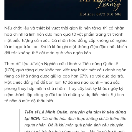
Nếu chất liệu và thiết kế vượt thời gian là nền tảng, thì cá nhân
hóa chính là linh hồn đưa món quà từ vật phẩm trang trí thành
một biểu tượng cảm xúc. Cá nhân hóa đẳng cấp không có nghĩa
là in logo tràn lan. Đó là khắc ghi một thông điệp độc nhất khiến
đối tác không thể cất món quà vào ngăn kéo.
Theo dữ liệu từ Viện Nghiên cứu Hành vi Tiêu dùng Quốc tế
(IICR), quà tặng được khắc tên viết tay hoặc một câu danh ngôn
riêng có khả năng được giữ lại cao hơn 67% so với quà đại trà.
Một chiếc đồng hồ để bàn làm từ đá mã não xanh – màu sắc
phong thủy hợp mệnh chủ nhân – hay cây bút ký khắc ngày kỷ
niệm thành lập công ty đối tác là những ví dụ điển hình. Sự tinh
tế nằm ở mức độ thấu hiểu.
Tiến sĩ Lê Minh Quân, chuyên gia tâm lý tiêu dùng
tại IICR:
'Cá nhân hóa đích thực không chỉ là thêm tên
người nhận. Đó là khi món quà phản ánh câu chuyện,
giá trị và hành trình riêng của họ – khi ấy nó trở thành