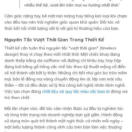
nhiều thế hệ, vượt lên trên mọi xu hướng nhất thời.'
Cảm giác nặng tay, bề mặt mịn màng hay tiếng kim loại khi chạm
vào đều tạo nên trải nghiệm giác quan khó quên. Đối tác vô
thức kết nối chất lượng vật lý với giá trị thương hiệu của bạn.
Nguyên Tắc Vượt Thời Gian Trong Thiết Kế
Thiết kế cần tuân thủ nguyên tắc "vượt thời gian" (timeless
design) thay vì chạy theo mốt nhất thời. Một chiếc khay đựng
danh thiếp bằng da saffiano với đường chỉ khâu tay, hay hộp
đựng bút bằng gỗ hồng sắc chế tác theo kỹ thuật mộng cổ điển
sẽ trở thành vật bất ly thân. Những chi tiết như góc bo tròn mềm
mại, bản lề đồng mạ vàng chuyển động êm ái, lớp sơn mài sâu
thẳm – tất cả đều được xử lý thủ công bởi nghệ nhân lành nghề.
Việc lựa chọn đúng
chất liệu và quy tắc màu sắc bao bì
đóng vai
trò then chốt.
Mỗi lần chạm vào, đối tác cảm nhận được sự đầu tư nghiêm túc
và lòng trân trọng mà doanh nghiệp bạn gửi gắm. Hành động
sử dụng món quà trở thành một nghi thức cá nhân mỗi ngày –
một biểu tượng thành công vĩnh cửu trên bàn làm việc thượng