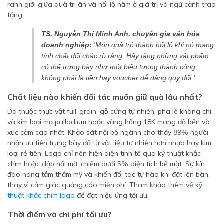
ranh giới giữa quà tri ân và hối lộ nằm ở giá trị và ngữ cảnh trao
tặng.
TS. Nguyễn Thị Minh Anh, chuyên gia văn hóa
doanh nghiệp:
'Món quà trở thành hối lộ khi nó mang
tính chất đổi chác rõ ràng. Hãy tặng những vật phẩm
có thể trưng bày như một biểu tượng thành công,
không phải là tiền hay voucher dễ dàng quy đổi.'
Chất liệu nào khiến đối tác muốn giữ quà lâu nhất?
Da thuộc thực vật full-grain, gỗ cứng tự nhiên, pha lê không chì,
và kim loại mạ palladium hoặc vàng hồng 18K mang độ bền và
xúc cảm cao nhất. Khảo sát nội bộ ngành cho thấy 89% người
nhận ưu tiên trưng bày đồ từ vật liệu tự nhiên hơn nhựa hay kim
loại rẻ tiền. Logo chỉ nên hiện diện tinh tế qua kỹ thuật khắc
chìm hoặc dập nổi mờ, chiếm dưới 5% diện tích bề mặt. Sự kín
đáo nâng tầm thẩm mỹ và khiến đối tác tự hào khi đặt lên bàn,
thay vì cảm giác quảng cáo miễn phí. Tham khảo thêm về
kỹ
thuật khắc chìm logo
để đạt hiệu ứng tối ưu.
Thời điểm và chi phí tối ưu?