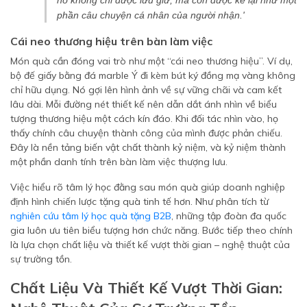
nó không chỉ được lưu giữ, mà còn được kể lại như một
phần câu chuyện cá nhân của người nhận.'
Cái neo thương hiệu trên bàn làm việc
Món quà cần đóng vai trò như một “cái neo thương hiệu”. Ví dụ,
bộ đế giấy bằng đá marble Ý đi kèm bút ký đồng mạ vàng không
chỉ hữu dụng. Nó gợi lên hình ảnh về sự vững chãi và cam kết
lâu dài. Mỗi đường nét thiết kế nên dẫn dắt ánh nhìn về biểu
tượng thương hiệu một cách kín đáo. Khi đối tác nhìn vào, họ
thấy chính câu chuyện thành công của mình được phản chiếu.
Đây là nền tảng biến vật chất thành kỷ niệm, và kỷ niệm thành
một phần danh tính trên bàn làm việc thượng lưu.
Việc hiểu rõ tâm lý học đằng sau món quà giúp doanh nghiệp
định hình chiến lược tặng quà tinh tế hơn. Như phân tích từ
nghiên cứu tâm lý học quà tặng B2B
, những tập đoàn đa quốc
gia luôn ưu tiên biểu tượng hơn chức năng. Bước tiếp theo chính
là lựa chọn chất liệu và thiết kế vượt thời gian – nghệ thuật của
sự trường tồn.
Chất Liệu Và Thiết Kế Vượt Thời Gian: