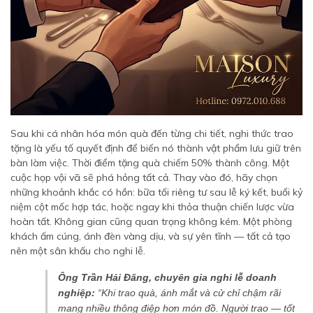
Sau khi cá nhân hóa món quà đến từng chi tiết, nghi thức trao
tặng là yếu tố quyết định để biến nó thành vật phẩm lưu giữ trên
bàn làm việc. Thời điểm tặng quà chiếm 50% thành công. Một
cuộc họp vội vã sẽ phá hỏng tất cả. Thay vào đó, hãy chọn
những khoảnh khắc có hồn: bữa tối riêng tư sau lễ ký kết, buổi kỷ
niệm cột mốc hợp tác, hoặc ngay khi thỏa thuận chiến lược vừa
hoàn tất. Không gian cũng quan trọng không kém. Một phòng
khách ấm cúng, ánh đèn vàng dịu, và sự yên tĩnh — tất cả tạo
nên một sân khấu cho nghi lễ.
Ông Trần Hải Đăng, chuyên gia nghi lễ doanh
nghiệp:
“Khi trao quà, ánh mắt và cử chỉ chậm rãi
mang nhiều thông điệp hơn món đồ. Người trao — tốt