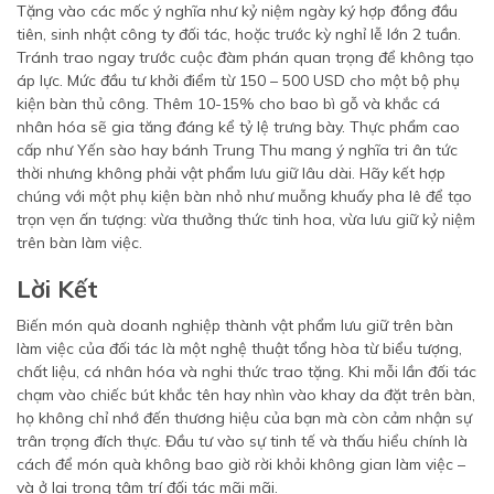
Tặng vào các mốc ý nghĩa như kỷ niệm ngày ký hợp đồng đầu
tiên, sinh nhật công ty đối tác, hoặc trước kỳ nghỉ lễ lớn 2 tuần.
Tránh trao ngay trước cuộc đàm phán quan trọng để không tạo
áp lực. Mức đầu tư khởi điểm từ 150 – 500 USD cho một bộ phụ
kiện bàn thủ công. Thêm 10-15% cho bao bì gỗ và khắc cá
nhân hóa sẽ gia tăng đáng kể tỷ lệ trưng bày. Thực phẩm cao
cấp như Yến sào hay bánh Trung Thu mang ý nghĩa tri ân tức
thời nhưng không phải vật phẩm lưu giữ lâu dài. Hãy kết hợp
chúng với một phụ kiện bàn nhỏ như muỗng khuấy pha lê để tạo
trọn vẹn ấn tượng: vừa thưởng thức tinh hoa, vừa lưu giữ kỷ niệm
trên bàn làm việc.
Lời Kết
Biến món quà doanh nghiệp thành vật phẩm lưu giữ trên bàn
làm việc của đối tác là một nghệ thuật tổng hòa từ biểu tượng,
chất liệu, cá nhân hóa và nghi thức trao tặng. Khi mỗi lần đối tác
chạm vào chiếc bút khắc tên hay nhìn vào khay da đặt trên bàn,
họ không chỉ nhớ đến thương hiệu của bạn mà còn cảm nhận sự
trân trọng đích thực. Đầu tư vào sự tinh tế và thấu hiểu chính là
cách để món quà không bao giờ rời khỏi không gian làm việc –
và ở lại trong tâm trí đối tác mãi mãi.