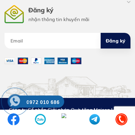
Đăng ký
nhận thông tin khuyến mãi
Đăng ký
0972 010 686
Công ty Cổ phần Giải pháp Quà tặng Maison Luxury
DKKD số:
0110302853. Cấp ngày 29.3.2023. Nơi cấp:
Sở KH&ĐT thành phố Hà Nội