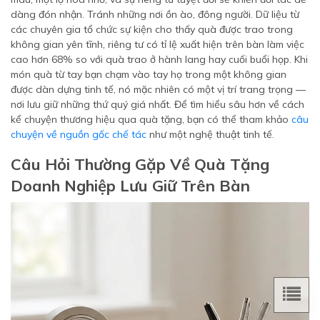
dàng đón nhận. Tránh những nơi ồn ào, đông người. Dữ liệu từ
các chuyên gia tổ chức sự kiện cho thấy quà được trao trong
không gian yên tĩnh, riêng tư có tỉ lệ xuất hiện trên bàn làm việc
cao hơn 68% so với quà trao ở hành lang hay cuối buổi họp. Khi
món quà từ tay bạn chạm vào tay họ trong một không gian
được dàn dựng tinh tế, nó mặc nhiên có một vị trí trang trọng —
nơi lưu giữ những thứ quý giá nhất. Để tìm hiểu sâu hơn về cách
kể chuyện thương hiệu qua quà tặng, bạn có thể tham khảo
câu
chuyện về nguồn gốc chế tác
như một nghệ thuật tinh tế.
Câu Hỏi Thường Gặp Về Quà Tặng
Doanh Nghiệp Lưu Giữ Trên Bàn