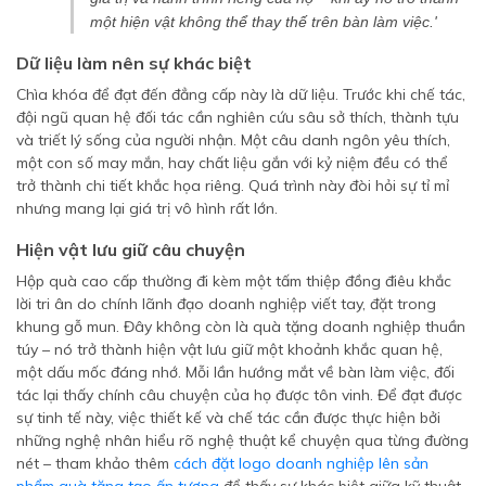
một hiện vật không thể thay thế trên bàn làm việc.'
Dữ liệu làm nên sự khác biệt
Chìa khóa để đạt đến đẳng cấp này là dữ liệu. Trước khi chế tác,
đội ngũ quan hệ đối tác cần nghiên cứu sâu sở thích, thành tựu
và triết lý sống của người nhận. Một câu danh ngôn yêu thích,
một con số may mắn, hay chất liệu gắn với kỷ niệm đều có thể
trở thành chi tiết khắc họa riêng. Quá trình này đòi hỏi sự tỉ mỉ
nhưng mang lại giá trị vô hình rất lớn.
Hiện vật lưu giữ câu chuyện
Hộp quà cao cấp thường đi kèm một tấm thiệp đồng điêu khắc
lời tri ân do chính lãnh đạo doanh nghiệp viết tay, đặt trong
khung gỗ mun. Đây không còn là quà tặng doanh nghiệp thuần
túy – nó trở thành hiện vật lưu giữ một khoảnh khắc quan hệ,
một dấu mốc đáng nhớ. Mỗi lần hướng mắt về bàn làm việc, đối
tác lại thấy chính câu chuyện của họ được tôn vinh. Để đạt được
sự tinh tế này, việc thiết kế và chế tác cần được thực hiện bởi
những nghệ nhân hiểu rõ nghệ thuật kể chuyện qua từng đường
nét – tham khảo thêm
cách đặt logo doanh nghiệp lên sản