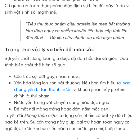
Cơ quan an toàn thực phẩm nhận định sự biến đổi này là do vi
sinh vật sinh sôi mạnh mẽ.
"Tiêu thụ thực phẩm giàu protein lên men bất thường
làm tăng nguy cơ nhiễm khuẩn tiêu hóa cấp tính lên
đến 80%." - Dữ liệu tiêu chuẩn an toàn thực phẩm.
Trạng thái vật lý và biến đổi màu sắc
Sợi yến chất lượng luôn giữ được độ đàn hồi, dai và giòn. Quá
trình biến chất thể hiện rõ qua:
Cấu trúc sợi đứt gãy, nhão nhoét.
Yến hóa lỏng lợn cợn bất thường. Nếu bạn tìm hiểu
tại sao
chưng yến bị tan thành nước
, vi khuẩn phân hủy protein
chính là thủ phạm.
Nước yến trong vắt chuyển sang màu đục ngầu.
Bề mặt nổi màng trắng hoặc đốm nấm mốc đen.
Tuyệt đối
không thỏa hiệp
sử dụng sản phẩm có bất kỳ dấu hiệu
nào kể trên. Sự cẩn trọng này giúp loại trừ hoàn toàn nguy cơ
ngộ độc trước khi bạn tiến hành các bước gia nhiệt tiếp theo.