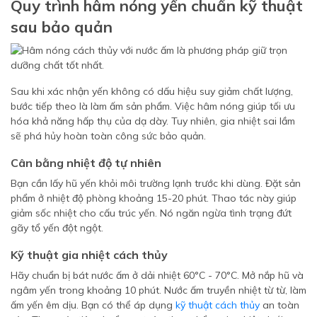
Quy trình hâm nóng yến chuẩn kỹ thuật
sau bảo quản
Sau khi xác nhận yến không có dấu hiệu suy giảm chất lượng,
bước tiếp theo là làm ấm sản phẩm. Việc hâm nóng giúp tối ưu
hóa khả năng hấp thụ của dạ dày. Tuy nhiên, gia nhiệt sai lầm
sẽ phá hủy hoàn toàn công sức bảo quản.
Cân bằng nhiệt độ tự nhiên
Bạn cần lấy hũ yến khỏi môi trường lạnh trước khi dùng. Đặt sản
phẩm ở nhiệt độ phòng khoảng 15-20 phút. Thao tác này giúp
giảm sốc nhiệt cho cấu trúc yến. Nó ngăn ngừa tình trạng đứt
gãy tổ yến đột ngột.
Kỹ thuật gia nhiệt cách thủy
Hãy chuẩn bị bát nước ấm ở dải nhiệt 60°C - 70°C. Mở nắp hũ và
ngâm yến trong khoảng 10 phút. Nước ấm truyền nhiệt từ từ, làm
ấm yến êm dịu. Bạn có thể áp dụng
kỹ thuật cách thủy
an toàn