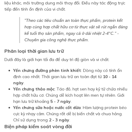
liệu khác, môi trường dung môi thay đổi. Điều này tác động trực
tiếp đến tính ổn định của vi chất.
"Theo các tiêu chuẩn an toàn thực phẩm, protein kết
hợp cùng hợp chất hữu cơ từ thực vật sẽ rút ngắn đáng
kể tuổi thọ sản phẩm, ngay cả ở dải nhiệt 2-4°C." -
Chuyên gia công nghệ thực phẩm.
Phân loại thời gian lưu trữ
Dưới đây là giới hạn tối đa để duy trì độ giòn và vi chất:
Yến chưng đường phèn tinh khiết
: Dòng này có tính ổn
định cao nhất. Thời gian lưu trữ an toàn đạt từ
10 - 14
ngày
.
Yến chưng thảo mộc
: Táo đỏ, hạt sen hay kỷ tử chứa nhiều
hợp chất hữu cơ. Chúng dễ kích hoạt lên men tự nhiên. Giới
hạn lưu trữ khoảng
5 - 7 ngày
.
Yến chưng sữa hoặc nước cốt dừa
: Hàm lượng protein béo
cực kỳ nhạy cảm. Chúng rất dễ bị biến chất và chua hỏng.
Chỉ sử dụng trong
2 - 3 ngày
.
Biện pháp kiểm soát vòng đời