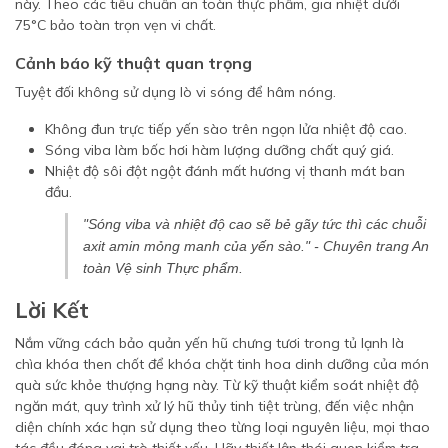
này. Theo các tiêu chuẩn an toàn thực phẩm, gia nhiệt dưới
75°C bảo toàn trọn vẹn vi chất.
Cảnh báo kỹ thuật quan trọng
Tuyệt đối không sử dụng lò vi sóng để hâm nóng.
Không đun trực tiếp yến sào trên ngọn lửa nhiệt độ cao.
Sóng viba làm bốc hơi hàm lượng dưỡng chất quý giá.
Nhiệt độ sôi đột ngột đánh mất hương vị thanh mát ban
đầu.
"Sóng viba và nhiệt độ cao sẽ bẻ gãy tức thì các chuỗi
axit amin mỏng manh của yến sào." - Chuyên trang An
toàn Vệ sinh Thực phẩm.
Lời Kết
Nắm vững cách bảo quản yến hũ chưng tươi trong tủ lạnh là
chìa khóa then chốt để khóa chặt tinh hoa dinh dưỡng của món
quà sức khỏe thượng hạng này. Từ kỹ thuật kiểm soát nhiệt độ
ngăn mát, quy trình xử lý hũ thủy tinh tiệt trùng, đến việc nhận
diện chính xác hạn sử dụng theo từng loại nguyên liệu, mọi thao