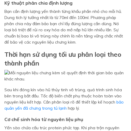
Kỹ thuật phân chia định lượng
Bạn cần định lượng yến thành từng khẩu phần nhỏ cho mỗi hũ.
Dung tích lý tưởng nhất là từ 70ml đến 100ml. Phương pháp
phân chia này đảm bảo bạn chỉ lấy đúng lượng cần dùng. Nó
loại bỏ triệt để rủi ro oxy hóa do mở nắp hũ lớn nhiều lần. Sự
chuẩn bị bao bì vô trùng này chính là nền tảng vững chắc nhất
để bảo vệ các nguyên liệu chưng kèm.
Thời hạn sử dụng tối ưu phân loại theo
thành phần
Sau khi đóng kín vào hũ thủy tinh vô trùng, quá trình sinh hóa
bên trong bắt đầu. Tốc độ biến chất phụ thuộc hoàn toàn vào
nguyên liệu kết hợp. Cần phân loại rõ để thiết lập kế hoạch
bảo
quản yến đã chưng trong tủ lạnh
hợp lý.
Cơ chế sinh hóa từ nguyên liệu phụ
Yến sào chứa cấu trúc protein phức tạp. Khi pha trộn nguyên