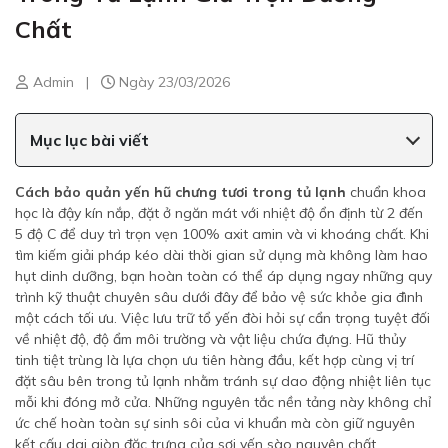
Chất
Admin
|
Ngày 23/03/2026
Mục lục bài viết
Cách bảo quản yến hũ chưng tươi trong tủ lạnh
chuẩn khoa
học là đậy kín nắp, đặt ở ngăn mát với nhiệt độ ổn định từ 2 đến
5 độ C để duy trì trọn vẹn 100% axit amin và vi khoáng chất. Khi
tìm kiếm giải pháp kéo dài thời gian sử dụng mà không làm hao
hụt dinh dưỡng, bạn hoàn toàn có thể áp dụng ngay những quy
trình kỹ thuật chuyên sâu dưới đây để bảo vệ sức khỏe gia đình
một cách tối ưu. Việc lưu trữ tổ yến đòi hỏi sự cẩn trọng tuyệt đối
về nhiệt độ, độ ẩm môi trường và vật liệu chứa đựng. Hũ thủy
tinh tiệt trùng là lựa chọn ưu tiên hàng đầu, kết hợp cùng vị trí
đặt sâu bên trong tủ lạnh nhằm tránh sự dao động nhiệt liên tục
mỗi khi đóng mở cửa. Những nguyên tắc nền tảng này không chỉ
ức chế hoàn toàn sự sinh sôi của vi khuẩn mà còn giữ nguyên
kết cấu dai giòn đặc trưng của sợi yến sào nguyên chất.