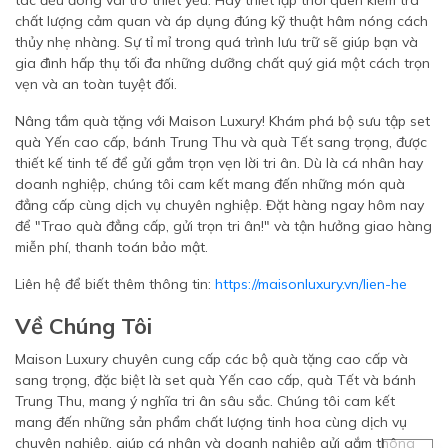
tác đều đóng vai trò thiết yếu. Hãy thiết lập thói quen kiểm tra
chất lượng cảm quan và áp dụng đúng kỹ thuật hâm nóng cách
thủy nhẹ nhàng. Sự tỉ mỉ trong quá trình lưu trữ sẽ giúp bạn và
gia đình hấp thụ tối đa những dưỡng chất quý giá một cách trọn
vẹn và an toàn tuyệt đối.
Nâng tầm quà tặng với Maison Luxury! Khám phá bộ sưu tập set
quà Yến cao cấp, bánh Trung Thu và quà Tết sang trọng, được
thiết kế tinh tế để gửi gắm trọn vẹn lời tri ân. Dù là cá nhân hay
doanh nghiệp, chúng tôi cam kết mang đến những món quà
đẳng cấp cùng dịch vụ chuyên nghiệp. Đặt hàng ngay hôm nay
để "Trao quà đẳng cấp, gửi trọn tri ân!" và tận hưởng giao hàng
miễn phí, thanh toán bảo mật.
Liên hệ để biết thêm thông tin:
https://maisonluxury.vn/lien-he
Về Chúng Tôi
Maison Luxury chuyên cung cấp các bộ quà tặng cao cấp và
sang trọng, đặc biệt là set quà Yến cao cấp, quà Tết và bánh
Trung Thu, mang ý nghĩa tri ân sâu sắc. Chúng tôi cam kết
mang đến những sản phẩm chất lượng tinh hoa cùng dịch vụ
chuyên nghiệp, giúp cá nhân và doanh nghiệp gửi gắm thông