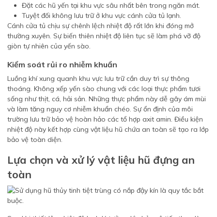
Đặt các hũ yến tại khu vực sâu nhất bên trong ngăn mát.
Tuyệt đối không lưu trữ ở khu vực cánh cửa tủ lạnh.
Cánh cửa tủ chịu sự chênh lệch nhiệt độ rất lớn khi đóng mở
thường xuyên. Sự biến thiên nhiệt độ liên tục sẽ làm phá vỡ độ
giòn tự nhiên của yến sào.
Kiểm soát rủi ro nhiễm khuẩn
Luồng khí xung quanh khu vực lưu trữ cần duy trì sự thông
thoáng. Không xếp yến sào chung với các loại thực phẩm tươi
sống như thịt, cá, hải sản. Những thực phẩm này dễ gây ám mùi
và làm tăng nguy cơ nhiễm khuẩn chéo. Sự ổn định của môi
trường lưu trữ bảo vệ hoàn hảo các tổ hợp axit amin. Điều kiện
nhiệt độ này kết hợp cùng vật liệu hũ chứa an toàn sẽ tạo ra lớp
bảo vệ toàn diện.
Lựa chọn và xử lý vật liệu hũ đựng an
toàn