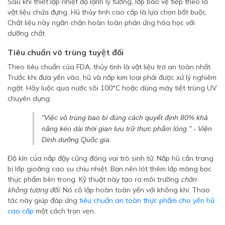
Sau khi thiết lập nhiệt độ lạnh lý tưởng, lớp bảo vệ tiếp theo là
vật liệu chứa đựng. Hũ thủy tinh cao cấp là lựa chọn bắt buộc.
Chất liệu này ngăn chặn hoàn toàn phản ứng hóa học với
dưỡng chất.
Tiêu chuẩn vô trùng tuyệt đối
Theo tiêu chuẩn của FDA, thủy tinh là vật liệu trơ an toàn nhất.
Trước khi đưa yến vào, hũ và nắp kim loại phải được xử lý nghiêm
ngặt. Hãy luộc qua nước sôi 100°C hoặc dùng máy tiệt trùng UV
chuyên dụng.
"Việc vô trùng bao bì đúng cách quyết định 80% khả
năng kéo dài thời gian lưu trữ thực phẩm lỏng." - Viện
Dinh dưỡng Quốc gia.
Độ kín của nắp đậy cũng đóng vai trò sinh tử. Nắp hũ cần trang
bị lớp gioăng cao su chịu nhiệt. Bạn nên lót thêm lớp màng bọc
thực phẩm bên trong. Kỹ thuật này tạo ra môi trường
chân
không tương đối
. Nó cô lập hoàn toàn yến với không khí. Thao
tác này giúp đáp ứng
tiêu chuẩn an toàn thực phẩm cho yến hũ
cao cấp
một cách trọn vẹn.