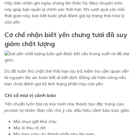
Hãy dán nhãn ghi ngày chưng lên thân hũ. Mẹo chuyên môn
này giúp bạn quản lý chính xác thời hạn. Khi vượt quá các mốc
thời gian này, bạn bắt buộc phải đánh giá lại trạng thái hóa lý
của yến.
Cơ chế nhận biết yến chưng tươi đã suy
giảm chất lượng
Dù đã tuân thủ chặt chẽ thời hạn lưu trữ, kiểm tra cảm quan vẫn
là nguyên tắc an toàn bất di bất dịch. Đừng vội hâm nóng nếu
bạn chưa đánh giá kỹ tình trạng phân hủy của yến.
Chỉ số mùi vị cảnh báo
Yến chuẩn luôn tỏa ra mùi tanh nhẹ thanh tao đặc trưng của
protein tự nhiên. Bạn cần chú ý các dấu hiệu cảnh báo bao gồm:
Mùi chua gắt khó chịu.
Mùi ôi thiu rõ rệt.
Mùi men rượu do thành phần phụ lên men.