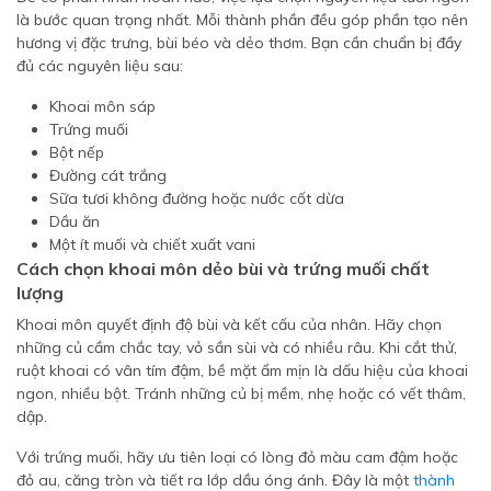
là bước quan trọng nhất. Mỗi thành phần đều góp phần tạo nên
hương vị đặc trưng, bùi béo và dẻo thơm. Bạn cần chuẩn bị đầy
đủ các nguyên liệu sau:
Khoai môn sáp
Trứng muối
Bột nếp
Đường cát trắng
Sữa tươi không đường hoặc nước cốt dừa
Dầu ăn
Một ít muối và chiết xuất vani
Cách chọn khoai môn dẻo bùi và trứng muối chất
lượng
Khoai môn quyết định độ bùi và kết cấu của nhân. Hãy chọn
những củ cầm chắc tay, vỏ sần sùi và có nhiều râu. Khi cắt thử,
ruột khoai có vân tím đậm, bề mặt ẩm mịn là dấu hiệu của khoai
ngon, nhiều bột. Tránh những củ bị mềm, nhẹ hoặc có vết thâm,
dập.
Với trứng muối, hãy ưu tiên loại có lòng đỏ màu cam đậm hoặc
đỏ au, căng tròn và tiết ra lớp dầu óng ánh. Đây là một
thành