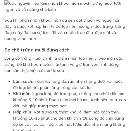
Sau khi phần nhân khoai môn đã sên đạt chuẩn và nguội hẳn,
đây là bước kết hợp tinh tế để tạo nên hương vị đặc trưng. Công
đoạn này đòi hỏi sự tỉ mỉ để viên nhân tròn đều, đẹp mắt và
hương vị hài hòa.
Sơ chế trứng muối đúng cách
Lòng đỏ trứng muối chính là điểm nhấn tạo nên vị béo mặn đặc
trưng. Để khử hoàn toàn mùi tanh và giữ trọn vẹn hình dáng,
bạn cần thực hiện các bước sau:
Làm sạch:
Tách lấy lòng đỏ, rửa nhẹ nhàng dưới vòi nước
để loại bỏ hết phần lòng trắng còn sót lại.
Khử mùi:
Ngâm lòng đỏ trong rượu trắng pha chút dầu mè
khoảng 5-10 phút. Rượu giúp loại bỏ mùi tanh hiệu quả, còn
dầu mè giúp trứng thơm hơn.
Hấp chín:
Vớt trứng ra, thấm khô rồi đem hấp cách thủy
khoảng 10-15 phút cho đến khi chín tới. Lòng đỏ chín đúng
độ sẽ có màu cam đậm, bề mặt tươm dầu nhẹ nhưng không
bị khô cứng.