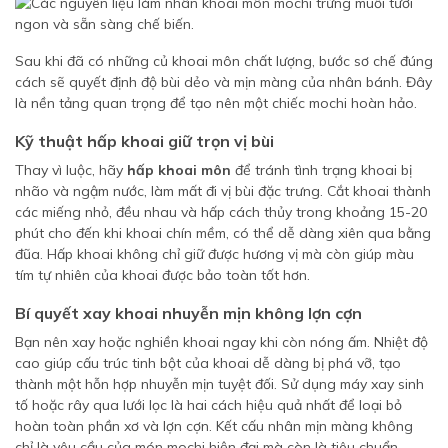
Sau khi đã có những củ khoai môn chất lượng, bước sơ chế đúng
cách sẽ quyết định độ bùi dẻo và mịn màng của nhân bánh. Đây
là nền tảng quan trọng để tạo nên một chiếc mochi hoàn hảo.
Kỹ thuật hấp khoai giữ trọn vị bùi
Thay vì luộc, hãy
hấp khoai môn
để tránh tình trạng khoai bị
nhão và ngậm nước, làm mất đi vị bùi đặc trưng. Cắt khoai thành
các miếng nhỏ, đều nhau và hấp cách thủy trong khoảng 15-20
phút cho đến khi khoai chín mềm, có thể dễ dàng xiên qua bằng
đũa. Hấp khoai không chỉ giữ được hương vị mà còn giúp màu
tím tự nhiên của khoai được bảo toàn tốt hơn.
Bí quyết xay khoai nhuyễn mịn không lợn cợn
Bạn nên xay hoặc nghiền khoai ngay khi còn nóng ấm. Nhiệt độ
cao giúp cấu trúc tinh bột của khoai dễ dàng bị phá vỡ, tạo
thành một hỗn hợp nhuyễn mịn tuyệt đối. Sử dụng máy xay sinh
tố hoặc rây qua lưới lọc là hai cách hiệu quả nhất để loại bỏ
hoàn toàn phần xơ và lợn cợn. Kết cấu nhân mịn màng không
chỉ là yêu cầu của món mochi hiện đại mà còn là tiêu chuẩn