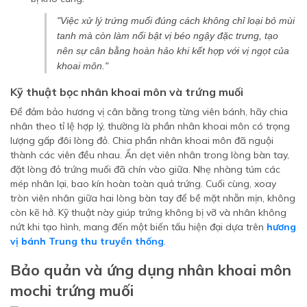
"Việc xử lý trứng muối đúng cách không chỉ loại bỏ mùi
tanh mà còn làm nổi bật vị béo ngậy đặc trưng, tạo
nên sự cân bằng hoàn hảo khi kết hợp với vị ngọt của
khoai môn."
Kỹ thuật bọc nhân khoai môn và trứng muối
Để đảm bảo hương vị cân bằng trong từng viên bánh, hãy chia
nhân theo tỉ lệ hợp lý, thường là phần nhân khoai môn có trọng
lượng gấp đôi lòng đỏ. Chia phần nhân khoai môn đã nguội
thành các viên đều nhau. Ấn dẹt viên nhân trong lòng bàn tay,
đặt lòng đỏ trứng muối đã chín vào giữa. Nhẹ nhàng túm các
mép nhân lại, bao kín hoàn toàn quả trứng. Cuối cùng, xoay
tròn viên nhân giữa hai lòng bàn tay để bề mặt nhẵn mịn, không
còn kẽ hở. Kỹ thuật này giúp trứng không bị vỡ và nhân không
nứt khi tạo hình, mang đến một biến tấu hiện đại dựa trên
hương
vị bánh Trung thu truyền thống
.
Bảo quản và ứng dụng nhân khoai môn
mochi trứng muối