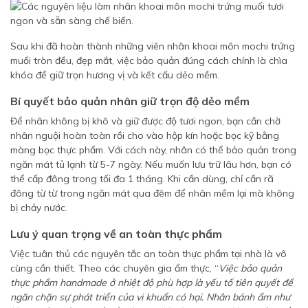
Sau khi đã hoàn thành những viên nhân khoai môn mochi trứng
muối tròn đều, đẹp mắt, việc bảo quản đúng cách chính là chìa
khóa để giữ trọn hương vị và kết cấu dẻo mềm.
Bí quyết bảo quản nhân giữ trọn độ dẻo mềm
Để nhân không bị khô và giữ được độ tươi ngon, bạn cần chờ
nhân nguội hoàn toàn rồi cho vào hộp kín hoặc bọc kỹ bằng
màng bọc thực phẩm. Với cách này, nhân có thể bảo quản trong
ngăn mát tủ lạnh từ 5-7 ngày. Nếu muốn lưu trữ lâu hơn, bạn có
thể cấp đông trong tối đa 1 tháng. Khi cần dùng, chỉ cần rã
đông từ từ trong ngăn mát qua đêm để nhân mềm lại mà không
bị chảy nước.
Lưu ý quan trọng về an toàn thực phẩm
Việc tuân thủ các nguyên tắc an toàn thực phẩm tại nhà là vô
cùng cần thiết. Theo các chuyên gia ẩm thực, “
Việc bảo quản
thực phẩm handmade ở nhiệt độ phù hợp là yếu tố tiên quyết để
ngăn chặn sự phát triển của vi khuẩn có hại. Nhân bánh ẩm như