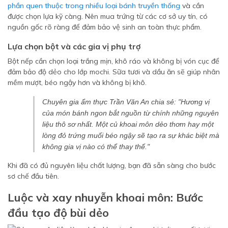
phần quen thuộc trong nhiều loại bánh truyền thống
và cần
được chọn lựa kỹ càng. Nên mua trứng từ các cơ sở uy tín, có
nguồn gốc rõ ràng để đảm bảo vệ sinh an toàn thực phẩm.
Lựa chọn bột và các gia vị phụ trợ
Bột nếp cần chọn loại trắng mịn, khô ráo và không bị vón cục để
đảm bảo độ dẻo cho lớp mochi. Sữa tươi và dầu ăn sẽ giúp nhân
mềm mượt, béo ngậy hơn và không bị khô.
Chuyên gia ẩm thực Trần Văn An chia sẻ: "Hương vị
của món bánh ngon bắt nguồn từ chính những nguyên
liệu thô sơ nhất. Một củ khoai môn dẻo thơm hay một
lòng đỏ trứng muối béo ngậy sẽ tạo ra sự khác biệt mà
không gia vị nào có thể thay thế."
Khi đã có đủ nguyên liệu chất lượng, bạn đã sẵn sàng cho bước
sơ chế đầu tiên.
Luộc và xay nhuyễn khoai môn: Bước
đầu tạo độ bùi dẻo