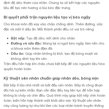
định độ dẻo thơm của nhân. Chúng ta sẽ kết hợp các nguyên
liệu để tạo nên hương vị bùi béo đặc trưng.
Bí quyết phối trộn nguyên liệu tạo vị béo ngậy
Cho khoai môn đã xay vào chảo chống dính. Thêm đường, sữa
đặc và một ít dầu ăn. Mỗi thành phần đều có vai trò riêng:
Bột nếp:
Tạo độ dẻo, kết dính cho nhân.
Đường và sữa đặc:
Mang lại vị ngọt béo ngậy, làm nền cho
vị khoai môn thêm đậm đà.
Dầu ăn:
Giúp nhân không bị khô, tạo độ bóng mượt và
không dính tay khi sên.
Trộn đều hỗn hợp khi chảo chưa bật bếp để các nguyên liệu hòa
quyện hoàn toàn.
Kỹ thuật sên nhân chuẩn giúp nhân dẻo, bóng mịn
Bật bếp ở lửa nhỏ nhất và bắt đầu sên nhân. Đây là công đoạn
đòi hỏi sự kiên nhẫn. Bạn cần đảo đều tay liên tục để hỗn hợp
không bị cháy và chín đều. Quá trình này giúp bột nếp chín hoàn
toàn, biến hỗn hợp thành một khối dẻo mịn. Kỹ thuật sên nhân
này cũng tương tự như khi làm các loại nhân bánh truyền thống