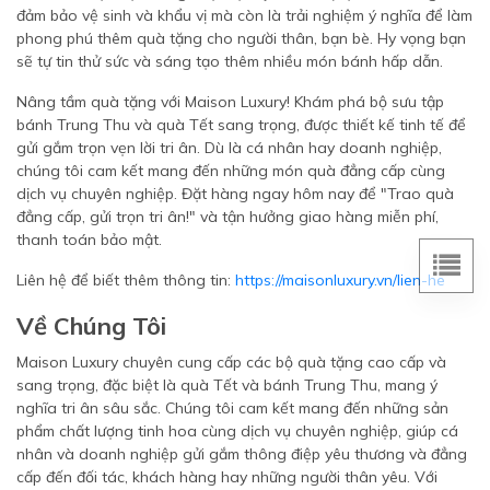
đảm bảo vệ sinh và khẩu vị mà còn là trải nghiệm ý nghĩa để làm
phong phú thêm quà tặng cho người thân, bạn bè. Hy vọng bạn
sẽ tự tin thử sức và sáng tạo thêm nhiều món bánh hấp dẫn.
Nâng tầm quà tặng với Maison Luxury! Khám phá bộ sưu tập
bánh Trung Thu và quà Tết sang trọng, được thiết kế tinh tế để
gửi gắm trọn vẹn lời tri ân. Dù là cá nhân hay doanh nghiệp,
chúng tôi cam kết mang đến những món quà đẳng cấp cùng
dịch vụ chuyên nghiệp. Đặt hàng ngay hôm nay để "Trao quà
đẳng cấp, gửi trọn tri ân!" và tận hưởng giao hàng miễn phí,
thanh toán bảo mật.
Liên hệ để biết thêm thông tin:
https://maisonluxury.vn/lien-he
Về Chúng Tôi
Maison Luxury chuyên cung cấp các bộ quà tặng cao cấp và
sang trọng, đặc biệt là quà Tết và bánh Trung Thu, mang ý
nghĩa tri ân sâu sắc. Chúng tôi cam kết mang đến những sản
phẩm chất lượng tinh hoa cùng dịch vụ chuyên nghiệp, giúp cá
nhân và doanh nghiệp gửi gắm thông điệp yêu thương và đẳng
cấp đến đối tác, khách hàng hay những người thân yêu. Với