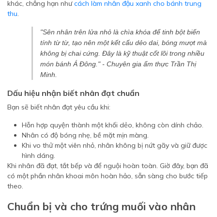
khác, chẳng hạn như
cách làm nhân đậu xanh cho bánh trung
thu
.
"Sên nhân trên lửa nhỏ là chìa khóa để tinh bột biến
tính từ từ, tạo nên một kết cấu dẻo dai, bóng mượt mà
không bị chai cứng. Đây là kỹ thuật cốt lõi trong nhiều
món bánh Á Đông." - Chuyên gia ẩm thực Trần Thị
Minh.
Dấu hiệu nhận biết nhân đạt chuẩn
Bạn sẽ biết nhân đạt yêu cầu khi:
Hỗn hợp quyện thành một khối dẻo, không còn dính chảo.
Nhân có độ bóng nhẹ, bề mặt mịn màng.
Khi vo thử một viên nhỏ, nhân không bị nứt gãy và giữ được
hình dáng.
Khi nhân đã đạt, tắt bếp và để nguội hoàn toàn. Giờ đây, bạn đã
có một phần nhân khoai môn hoàn hảo, sẵn sàng cho bước tiếp
theo.
Chuẩn bị và cho trứng muối vào nhân