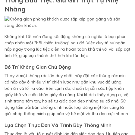
Trong Bữa Tiệc: Giữ Gìn Trật Tự Nhẹ
Nhàng
Không khí Tất niên đang sôi động không có nghĩa là bạn phải
chấp nhận một "bãi chiến trường" sau đó. Việc duy trì sự ngăn
nắp ngay trong lúc tiệc diễn ra hoàn toàn khả thi với vài sắp đặt
tinh tế, giúp bạn thảnh thơi hơn khi tàn tiệc.
Bố Trí Không Gian Chủ Động
Thay vì một thùng rác lớn duy nhất, hãy đặt các thùng rác mini
có nắp đậy ở nhiều vị trí chiến lược như gần khu vực đồ uống,
bàn ăn và lối ra vào. Bên cạnh đó, chuẩn bị sẵn các hộp khăn
giấy khô và cuộn khăn giấy đa năng. Khi khách thấy dụng cụ vệ
sinh trong tầm tay, họ sẽ tự giác dọn dẹp những sự cố nhỏ. Sử
dụng tấm trải bàn chống dính hoặc loại dùng một lần cũng là
giải pháp thông minh giúp bảo vệ bề mặt và thu dọn cực nhanh.
Lựa Chọn Thực Đơn Và Trình Bày Thông Minh
Thực đơn là yếu tố quyết định lớn đến việc dọn dẹp. Ưu tiên các