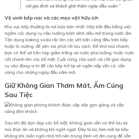
với gia đình và khách ghé thăm ngày đầu xuân."
Vệ sinh bếp núc và các mẹo vặt hữu ích
Khu vực bếp thường là nơi bừa bộn nhất. Hãy bắt đầu bằng việc
ngâm các dụng cụ nấu nướng bám dính dầu mỡ trong nước ấm.
Tận dụng baking soda rắc lên các vết bẩn cứng đầu trên bếp
hoặc lò nướng, để yên vài phút rồi lau sạch. Để khử mùi nhanh,
bạn có thể xịt hỗn hợp giấm trắng và nước pha loãng, hoặc nước
cốt chanh lên các bề mặt. Cuối cùng, rửa sạch và cất gọn dụng
cụ vào đúng vị trí để căn bếp trở lại vẻ ngăn nắp vốn có, sẵn
sàng cho những ngày đầu năm mới.
Giữ Không Gian Thơm Mát, Ấm Cúng
Sau Tiệc
Sau khi đã dọn dẹp các bề mặt, không gian vẫn có thể lưu lại
mùi thức ăn và không khí ngột ngạt. Đây là lúc làm mới lại bầu
không khí, biến ngôi nhà trở nên trong lành và ấm cúng để sẵn