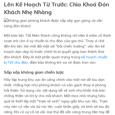
Lên Kế Hoạch Từ Trước: Chìa Khoá Đón
Khách Nhẹ Nhàng
Một bữa tiệc Tất Niên thành công không chỉ nằm ở mâm cỗ thịnh
soạn mà còn ở sự chuẩn bị chu đáo của gia chủ. Thay vì chờ
đến khi tiệc tàn mới đối mặt với "bãi chiến trường", việc lên kế
hoạch dọn dẹp từ trước chính là bí quyết giúp bạn thảnh thơi
đón khách. Đây là một phần quan trọng trong
kế hoạch chuẩn
bị Tết chu đáo
, đảm bảo không khí vui vẻ được trọn vẹn.
Sắp xếp không gian chiến lược
Hãy tập trung khu vực ăn uống chính vào một nơi dễ lau dọn
nhất, chẳng hạn như phòng khách có sàn gạch thay vì phòng
trải thảm. Sử dụng các vật dụng dễ vệ sinh như khăn trải bàn
chống thấm và lót ly cho mỗi khách. Một mẹo nhỏ nhưng hiệu
quả là thiết lập một "trạm vệ sinh" ngay gần khu vực tiệc. Trạm
này nên có sẵn vài túi rác lớn, cuộn khăn giấy, và bình xịt lau đa
năng. Khi có sự cố rơi vãi, mọi thứ đã sẵn sàng trong tầm tay để