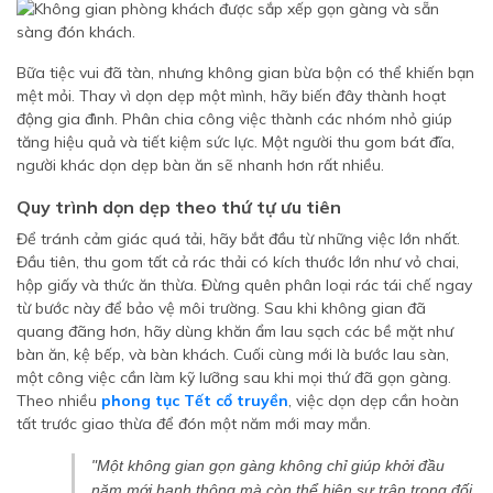
Bữa tiệc vui đã tàn, nhưng không gian bừa bộn có thể khiến bạn
mệt mỏi. Thay vì dọn dẹp một mình, hãy biến đây thành hoạt
động gia đình. Phân chia công việc thành các nhóm nhỏ giúp
tăng hiệu quả và tiết kiệm sức lực. Một người thu gom bát đĩa,
người khác dọn dẹp bàn ăn sẽ nhanh hơn rất nhiều.
Quy trình dọn dẹp theo thứ tự ưu tiên
Để tránh cảm giác quá tải, hãy bắt đầu từ những việc lớn nhất.
Đầu tiên, thu gom tất cả rác thải có kích thước lớn như vỏ chai,
hộp giấy và thức ăn thừa. Đừng quên phân loại rác tái chế ngay
từ bước này để bảo vệ môi trường. Sau khi không gian đã
quang đãng hơn, hãy dùng khăn ẩm lau sạch các bề mặt như
bàn ăn, kệ bếp, và bàn khách. Cuối cùng mới là bước lau sàn,
một công việc cần làm kỹ lưỡng sau khi mọi thứ đã gọn gàng.
Theo nhiều
phong tục Tết cổ truyền
, việc dọn dẹp cần hoàn
tất trước giao thừa để đón một năm mới may mắn.
"Một không gian gọn gàng không chỉ giúp khởi đầu
năm mới hanh thông mà còn thể hiện sự trân trọng đối