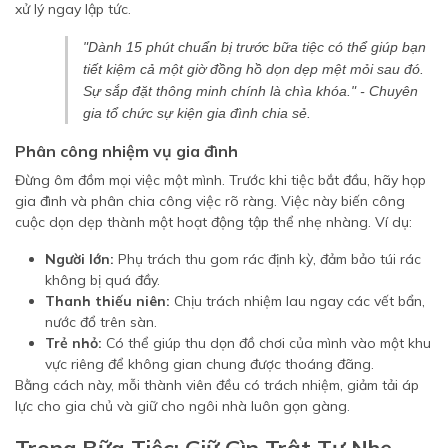
xử lý ngay lập tức.
"Dành 15 phút chuẩn bị trước bữa tiệc có thể giúp bạn
tiết kiệm cả một giờ đồng hồ dọn dẹp mệt mỏi sau đó.
Sự sắp đặt thông minh chính là chìa khóa."
- Chuyên
gia tổ chức sự kiện gia đình chia sẻ.
Phân công nhiệm vụ gia đình
Đừng ôm đồm mọi việc một mình. Trước khi tiệc bắt đầu, hãy họp
gia đình và phân chia công việc rõ ràng. Việc này biến công
cuộc dọn dẹp thành một hoạt động tập thể nhẹ nhàng. Ví dụ:
Người lớn:
Phụ trách thu gom rác định kỳ, đảm bảo túi rác
không bị quá đầy.
Thanh thiếu niên:
Chịu trách nhiệm lau ngay các vết bẩn,
nước đổ trên sàn.
Trẻ nhỏ:
Có thể giúp thu dọn đồ chơi của mình vào một khu
vực riêng để không gian chung được thoáng đãng.
Bằng cách này, mỗi thành viên đều có trách nhiệm, giảm tải áp
lực cho gia chủ và giữ cho ngôi nhà luôn gọn gàng.