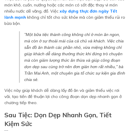
món khô, cuốn, nướng hoặc các món có sốt đặc thay vì món
nhiều nước dễ văng, đổ. Việc
xây dựng thực đơn ngày Tết
lành mạnh
không chỉ tốt cho sức khỏe mà còn giảm thiểu rủi ro
bừa bộn.
"Một bữa tiệc thành công không chỉ ở món ăn ngon,
mà còn ở sự thoải mái của cả chủ và khách. Việc chia
sẵn đồ ăn thành các phần nhỏ, vừa miệng không chỉ
giúp khách dễ dàng thưởng thức khi đứng trò chuyện
mà còn giảm lượng thức ăn thừa và giúp công đoạn
dọn dẹp sau cùng trở nên đơn giản hơn rất nhiều," bà
Trần Mai Anh, một chuyên gia tổ chức sự kiện gia đình
chia sẻ.
Việc này giúp khách dễ dàng lấy đồ ăn và giảm thiểu việc rơi
vãi, tạo tiền đề thuận lợi cho công đoạn dọn dẹp nhanh gọn ở
chương tiếp theo.
Sau Tiệc: Dọn Dẹp Nhanh Gọn, Tiết
Kiệm Sức