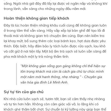
sống. Ngôi nhà giờ đây đã lấy lại được vẻ ngăn nắp và không khí
trong lành, sẵn sàng cho những ngày đầu năm mới.
Hoàn thiện không gian tiếp khách
Đây là lúc hoàn thiện những khâu cuối cùng để không gian luôn
ở trong tâm thế sẵn sàng. Hãy sắp xếp lại bàn ghế để tạo lối đi
thoải mái và không gian trò chuyện ấm cúng. Bạn nên kiểm tra
lại khay mứt, bổ sung thêm các loại bánh kẹo, hạt dưa được yêu
thích. Đặc biệt, hãy đảm bảo ly tách luôn được rửa sạch, lau khô
và cất giữ ở nơi tiện lấy. Một bộ ấm trà sạch sẽ luôn sẵn sàng để
pha mời khách một ly trà nóng thắm tình.
"Một không gian sống gọn gàng không chỉ thể hiện sự
tôn trọng khách mà còn là cách gia chủ tự chúc mình
một năm mới hanh thông, nhẹ nhàng." -
Chuyên gia
văn hóa gia đình Lê Minh Anh
.
Sự tự tin của gia chủ
Khi nhà cửa luôn sạch sẽ, tươm tất, bạn sẽ cảm thấy nhẹ nhàng
và tự tin hơn hẳn. Không còn cảm giác vội vã, lo lắng khi có
khách ghé thăm bất chợt. Sự chuẩn bị kỹ lưỡng này giúp bạn thể