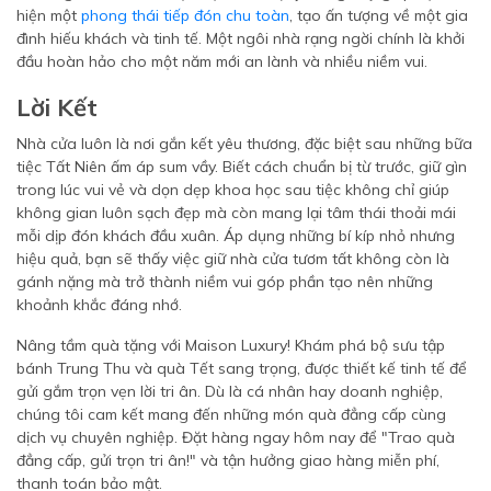
hiện một
phong thái tiếp đón chu toàn
, tạo ấn tượng về một gia
đình hiếu khách và tinh tế. Một ngôi nhà rạng ngời chính là khởi
đầu hoàn hảo cho một năm mới an lành và nhiều niềm vui.
Lời Kết
Nhà cửa luôn là nơi gắn kết yêu thương, đặc biệt sau những bữa
tiệc Tất Niên ấm áp sum vầy. Biết cách chuẩn bị từ trước, giữ gìn
trong lúc vui vẻ và dọn dẹp khoa học sau tiệc không chỉ giúp
không gian luôn sạch đẹp mà còn mang lại tâm thái thoải mái
mỗi dịp đón khách đầu xuân. Áp dụng những bí kíp nhỏ nhưng
hiệu quả, bạn sẽ thấy việc giữ nhà cửa tươm tất không còn là
gánh nặng mà trở thành niềm vui góp phần tạo nên những
khoảnh khắc đáng nhớ.
Nâng tầm quà tặng với Maison Luxury! Khám phá bộ sưu tập
bánh Trung Thu và quà Tết sang trọng, được thiết kế tinh tế để
gửi gắm trọn vẹn lời tri ân. Dù là cá nhân hay doanh nghiệp,
chúng tôi cam kết mang đến những món quà đẳng cấp cùng
dịch vụ chuyên nghiệp. Đặt hàng ngay hôm nay để "Trao quà
đẳng cấp, gửi trọn tri ân!" và tận hưởng giao hàng miễn phí,
thanh toán bảo mật.