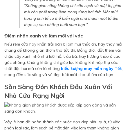
"Không gian sống không chỉ cần sạch về mặt thị giác
mà còn phải trong lành trong từng hơi thở. Một mùi
hương tinh tế có thể biến ngôi nhà thành một tổ ấm
thực sự sau những buổi sum họp."
Điểm nhấn xanh và làm mới vải vóc
Nếu rèm cửa hay khăn trải bàn bị ám mùi thức ăn, hãy thay mới
chúng để không gian thơm tho tức thì. Đồng thời, đặt thêm vài
chậu cây xanh nhỏ như lưỡi hổ, trầu bà, hay hương thảo ở các
góc phòng. Chúng không chỉ giúp lọc không khí, hấp thụ các
chất độc hại mà còn là những
biểu tượng may mắn ngày Tết
,
mang đến sức sống và vẻ đẹp tươi mát cho tổ ấm của bạn.
Sẵn Sàng Đón Khách Đầu Xuân Với
Nhà Cửa Rạng Ngời
Vậy là bạn đã hoàn thành các bước dọn dẹp hiệu quả, từ việc
phân loại rác, làm sạch bề mặt đến việc làm thơm không gian