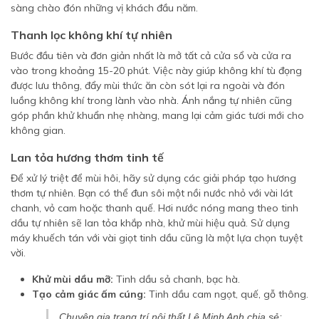
sàng chào đón những vị khách đầu năm.
Thanh lọc không khí tự nhiên
Bước đầu tiên và đơn giản nhất là mở tất cả cửa sổ và cửa ra
vào trong khoảng 15-20 phút. Việc này giúp không khí tù đọng
được lưu thông, đẩy mùi thức ăn còn sót lại ra ngoài và đón
luồng không khí trong lành vào nhà. Ánh nắng tự nhiên cũng
góp phần khử khuẩn nhẹ nhàng, mang lại cảm giác tươi mới cho
không gian.
Lan tỏa hương thơm tinh tế
Để xử lý triệt để mùi hôi, hãy sử dụng các giải pháp tạo hương
thơm tự nhiên. Bạn có thể đun sôi một nồi nước nhỏ với vài lát
chanh, vỏ cam hoặc thanh quế. Hơi nước nóng mang theo tinh
dầu tự nhiên sẽ lan tỏa khắp nhà, khử mùi hiệu quả. Sử dụng
máy khuếch tán với vài giọt tinh dầu cũng là một lựa chọn tuyệt
vời.
Khử mùi dầu mỡ:
Tinh dầu sả chanh, bạc hà.
Tạo cảm giác ấm cúng:
Tinh dầu cam ngọt, quế, gỗ thông.
Chuyên gia trang trí nội thất Lê Minh Anh chia sẻ: