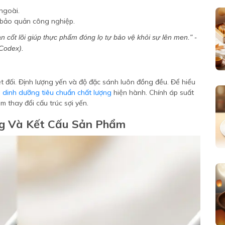
ngoài.
bảo quản công nghiệp.
àn cốt lõi giúp thực phẩm đóng lọ tự bảo vệ khỏi sự lên men." -
Codex).
 đối. Định lượng yến và độ đặc sánh luôn đồng đều. Để hiểu
ề dinh dưỡng tiêu chuẩn chất lượng
hiện hành. Chính áp suất
m thay đổi cấu trúc sợi yến.
g Và Kết Cấu Sản Phẩm