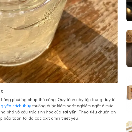
ất
 bằng phương pháp thủ công. Quy trình này tập trung duy trì
g yến cách thủy
thường được kiểm soát nghiêm ngặt ở mức
ông phá vỡ cấu trúc sinh học của
sợi yến
. Theo tiêu chuẩn an
p bảo toàn tối đa các axit amin thiết yếu.