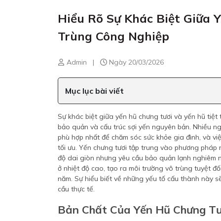
Hiểu Rõ Sự Khác Biệt Giữa 
Trùng Công Nghiệp
Admin
|
Ngày 20/03/2026
Mục lục bài viết
Sự khác biệt giữa yến hũ chưng tươi và yến hũ tiệt
bảo quản và cấu trúc sợi yến nguyên bản. Nhiều ng
phù hợp nhất để chăm sóc sức khỏe gia đình, và việ
tối ưu. Yến chưng tươi tập trung vào phương pháp 
độ dai giòn nhưng yêu cầu bảo quản lạnh nghiêm ng
ở nhiệt độ cao, tạo ra môi trường vô trùng tuyệt đ
năm. Sự hiểu biết về những yếu tố cấu thành này s
cầu thực tế.
Bản Chất Của Yến Hũ Chưng Tư