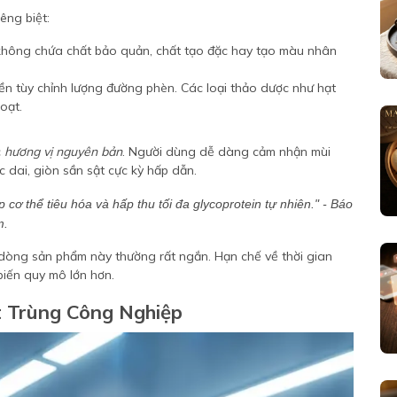
êng biệt:
ông chứa chất bảo quản, chất tạo đặc hay tạo màu nhân
 tùy chỉnh lượng đường phèn. Các loại thảo dược như hạt
oạt.
c
hương vị nguyên bản
. Người dùng dễ dàng cảm nhận mùi
 dai, giòn sần sật cực kỳ hấp dẫn.
 cơ thể tiêu hóa và hấp thu tối đa glycoprotein tự nhiên." - Báo
m.
 dòng sản phẩm này thường rất ngắn. Hạn chế về thời gian
iến quy mô lớn hơn.
t Trùng Công Nghiệp