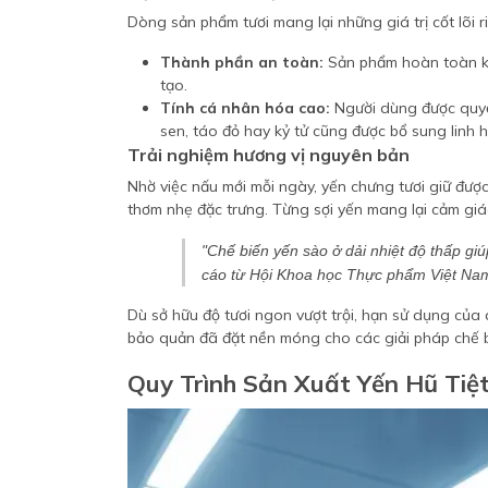
Dòng sản phẩm tươi mang lại những giá trị cốt lõi ri
Thành phần an toàn:
Sản phẩm hoàn toàn kh
tạo.
Tính cá nhân hóa cao:
Người dùng được quyền
sen, táo đỏ hay kỷ tử cũng được bổ sung linh h
Trải nghiệm hương vị nguyên bản
Nhờ việc nấu mới mỗi ngày, yến chưng tươi giữ đượ
thơm nhẹ đặc trưng. Từng sợi yến mang lại cảm giác
"Chế biến yến sào ở dải nhiệt độ thấp giúp
cáo từ Hội Khoa học Thực phẩm Việt Na
Dù sở hữu độ tươi ngon vượt trội, hạn sử dụng của
bảo quản đã đặt nền móng cho các giải pháp chế b
Quy Trình Sản Xuất Yến Hũ Tiệ