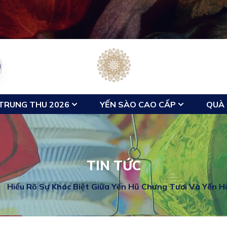
TRUNG THU 2026
YẾN SÀO CAO CẤP
QUÀ 
TIN TỨC
Hiểu Rõ Sự Khác Biệt Giữa Yến Hũ Chưng Tươi Và Yến H