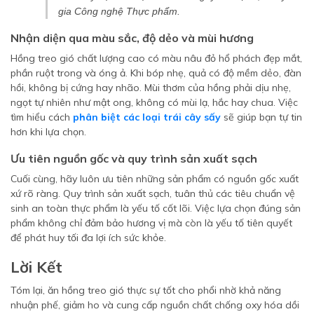
gia Công nghệ Thực phẩm.
Nhận diện qua màu sắc, độ dẻo và mùi hương
Hồng treo gió chất lượng cao có màu nâu đỏ hổ phách đẹp mắt,
phần ruột trong và óng ả. Khi bóp nhẹ, quả có độ mềm dẻo, đàn
hồi, không bị cứng hay nhão. Mùi thơm của hồng phải dịu nhẹ,
ngọt tự nhiên như mật ong, không có mùi lạ, hắc hay chua. Việc
tìm hiểu cách
phân biệt các loại trái cây sấy
sẽ giúp bạn tự tin
hơn khi lựa chọn.
Ưu tiên nguồn gốc và quy trình sản xuất sạch
Cuối cùng, hãy luôn ưu tiên những sản phẩm có nguồn gốc xuất
xứ rõ ràng. Quy trình sản xuất sạch, tuân thủ các tiêu chuẩn vệ
sinh an toàn thực phẩm là yếu tố cốt lõi. Việc lựa chọn đúng sản
phẩm không chỉ đảm bảo hương vị mà còn là yếu tố tiên quyết
để phát huy tối đa lợi ích sức khỏe.
Lời Kết
Tóm lại, ăn hồng treo gió thực sự tốt cho phổi nhờ khả năng
nhuận phế, giảm ho và cung cấp nguồn chất chống oxy hóa dồi