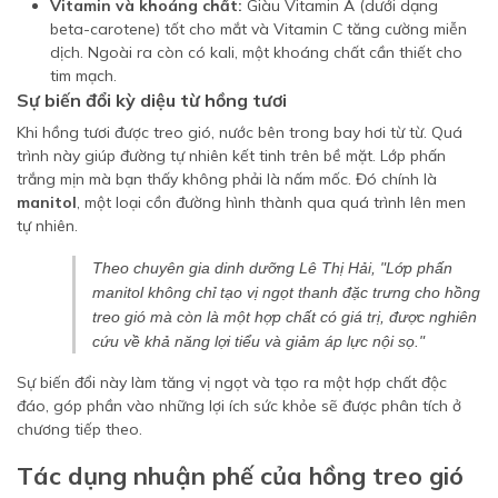
Vitamin và khoáng chất:
Giàu Vitamin A (dưới dạng
beta-carotene) tốt cho mắt và Vitamin C tăng cường miễn
dịch. Ngoài ra còn có kali, một khoáng chất cần thiết cho
tim mạch.
Sự biến đổi kỳ diệu từ hồng tươi
Khi hồng tươi được treo gió, nước bên trong bay hơi từ từ. Quá
trình này giúp đường tự nhiên kết tinh trên bề mặt. Lớp phấn
trắng mịn mà bạn thấy không phải là nấm mốc. Đó chính là
manitol
, một loại cồn đường hình thành qua quá trình lên men
tự nhiên.
Theo chuyên gia dinh dưỡng Lê Thị Hải, "Lớp phấn
manitol không chỉ tạo vị ngọt thanh đặc trưng cho hồng
treo gió mà còn là một hợp chất có giá trị, được nghiên
cứu về khả năng lợi tiểu và giảm áp lực nội sọ."
Sự biến đổi này làm tăng vị ngọt và tạo ra một hợp chất độc
đáo, góp phần vào những lợi ích sức khỏe sẽ được phân tích ở
chương tiếp theo.
Tác dụng nhuận phế của hồng treo gió