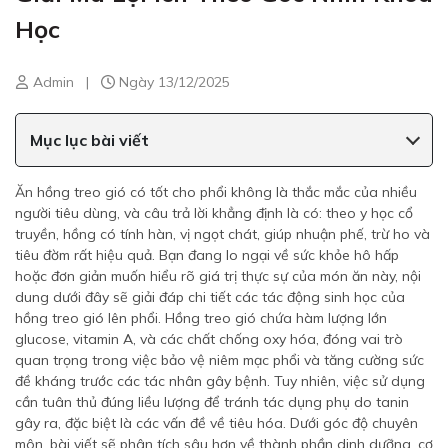
Học
Admin
|
Ngày 13/12/2025
Mục lục bài viết
Ăn hồng treo gió có tốt cho phổi không là thắc mắc của nhiều
người tiêu dùng, và câu trả lời khẳng định là có: theo y học cổ
truyền, hồng có tính hàn, vị ngọt chát, giúp nhuận phế, trừ ho và
tiêu đờm rất hiệu quả. Bạn đang lo ngại về sức khỏe hô hấp
hoặc đơn giản muốn hiểu rõ giá trị thực sự của món ăn này, nội
dung dưới đây sẽ giải đáp chi tiết các tác động sinh học của
hồng treo gió lên phổi. Hồng treo gió chứa hàm lượng lớn
glucose, vitamin A, và các chất chống oxy hóa, đóng vai trò
quan trọng trong việc bảo vệ niêm mạc phổi và tăng cường sức
đề kháng trước các tác nhân gây bệnh. Tuy nhiên, việc sử dụng
cần tuân thủ đúng liều lượng để tránh tác dụng phụ do tanin
gây ra, đặc biệt là các vấn đề về tiêu hóa. Dưới góc độ chuyên
môn, bài viết sẽ phân tích sâu hơn về thành phần dinh dưỡng, cơ