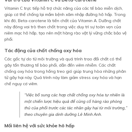
Vitamin C trực tiếp hỗ trợ chức năng của các tế bào miễn dịch,
giúp cơ thể chống lại mầm bệnh xâm nhập đường hô hấp. Trong
khi đó, Beta-carotene là tiền chất của Vitamin A. Dưỡng chất
này đóng vai trò then chốt trong việc duy trì sự toàn vẹn của
niêm mạc hô hấp, tạo nên một hàng rào vật lý vững chắc bảo vệ
phổi.
Tác động của chất chống oxy hóa
Các gốc tự do từ môi trường và quá trình trao đổi chất có thể
gây tổn thương tế bào phổi, dẫn đến viêm nhiễm. Các chất
chống oxy hóa trong hồng treo gió giúp trung hòa những phân
tử gây hại này. Quá trình này làm giảm stress oxy hóa và hạn
chế nguy cơ viêm.
“Việc bổ sung các hợp chất chống oxy hóa tự nhiên là
một chiến lược hiệu quả để củng cố hàng rào phòng
thủ của phổi trước các tác nhân gây hại từ môi trường,”
theo chuyên gia dinh dưỡng Lê Minh Anh.
Mối liên hệ với sức khỏe hô hấp