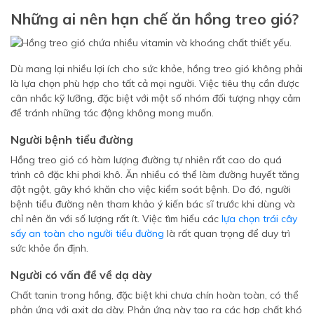
Những ai nên hạn chế ăn hồng treo gió?
Dù mang lại nhiều lợi ích cho sức khỏe, hồng treo gió không phải
là lựa chọn phù hợp cho tất cả mọi người. Việc tiêu thụ cần được
cân nhắc kỹ lưỡng, đặc biệt với một số nhóm đối tượng nhạy cảm
để tránh những tác động không mong muốn.
Người bệnh tiểu đường
Hồng treo gió có hàm lượng đường tự nhiên rất cao do quá
trình cô đặc khi phơi khô. Ăn nhiều có thể làm đường huyết tăng
đột ngột, gây khó khăn cho việc kiểm soát bệnh. Do đó, người
bệnh tiểu đường nên tham khảo ý kiến bác sĩ trước khi dùng và
chỉ nên ăn với số lượng rất ít. Việc tìm hiểu các
lựa chọn trái cây
sấy an toàn cho người tiểu đường
là rất quan trọng để duy trì
sức khỏe ổn định.
Người có vấn đề về dạ dày
Chất tanin trong hồng, đặc biệt khi chưa chín hoàn toàn, có thể
phản ứng với axit dạ dày. Phản ứng này tạo ra các hợp chất khó