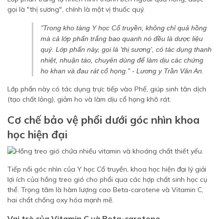
gọi là "thị sương", chính là một vị thuốc quý.
"Trong kho tàng Y học Cổ truyền, không chỉ quả hồng
mà cả lớp phấn trắng bao quanh nó đều là dược liệu
quý. Lớp phấn này, gọi là 'thị sương', có tác dụng thanh
nhiệt, nhuận táo, chuyên dùng để làm dịu các chứng
ho khan và đau rát cổ họng." - Lương y Trần Văn An.
Lớp phấn này có tác dụng trực tiếp vào Phế, giúp sinh tân dịch
(tạo chất lỏng), giảm ho và làm dịu cổ họng khô rát.
Cơ chế bảo vệ phổi dưới góc nhìn khoa
học hiện đại
Tiếp nối góc nhìn của Y học Cổ truyền, khoa học hiện đại lý giải
lợi ích của hồng treo gió cho phổi qua các hợp chất sinh học cụ
thể. Trọng tâm là hàm lượng cao Beta-carotene và Vitamin C,
hai chất chống oxy hóa mạnh mẽ.
Vai trò của Vitamin C và Beta-carotene