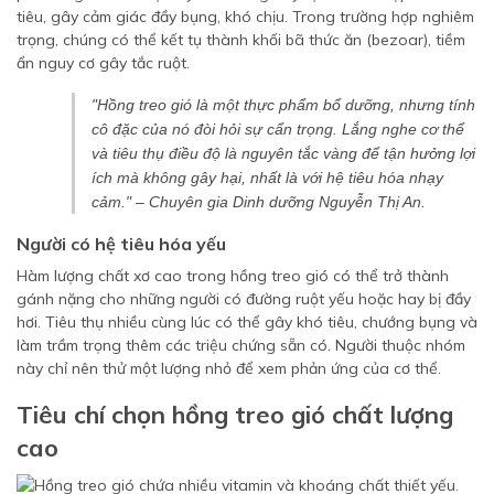
tiêu, gây cảm giác đầy bụng, khó chịu. Trong trường hợp nghiêm
trọng, chúng có thể kết tụ thành khối bã thức ăn (bezoar), tiềm
ẩn nguy cơ gây tắc ruột.
"Hồng treo gió là một thực phẩm bổ dưỡng, nhưng tính
cô đặc của nó đòi hỏi sự cẩn trọng. Lắng nghe cơ thể
và tiêu thụ điều độ là nguyên tắc vàng để tận hưởng lợi
ích mà không gây hại, nhất là với hệ tiêu hóa nhạy
cảm."
– Chuyên gia Dinh dưỡng Nguyễn Thị An.
Người có hệ tiêu hóa yếu
Hàm lượng chất xơ cao trong hồng treo gió có thể trở thành
gánh nặng cho những người có đường ruột yếu hoặc hay bị đầy
hơi. Tiêu thụ nhiều cùng lúc có thể gây khó tiêu, chướng bụng và
làm trầm trọng thêm các triệu chứng sẵn có. Người thuộc nhóm
này chỉ nên thử một lượng nhỏ để xem phản ứng của cơ thể.
Tiêu chí chọn hồng treo gió chất lượng
cao