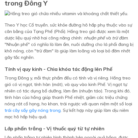
trong Đông Y
Theo Y học Cổ truyền, sức khỏe đường hô hấp phụ thuộc vào sự
cân bằng của Tạng Phế (Phổi). Hồng treo gió được xem là một
dược liệu quý nhờ hai công năng chính:
nhuận phế
và
trừ đàm
.
"Nhuận phế" có nghĩa là làm ẩm, nuôi dưỡng cho lá phổi đang bị
khô nóng, còn "trừ đàm" là giúp làm loãng và loại bỏ đờm nhớt
gây tắc nghẽn.
Tính vị quy kinh - Chìa khóa tác động lên Phế
Trong Đông y, mỗi thực phẩm đều có tính và vị riêng. Hồng treo
gió có vị ngọt, tính hàn (mát), và quy vào kinh Phế. Vị ngọt tự
nhiên có tác dụng bổ dưỡng, làm ẩm (nhuận táo). Trong khi đó,
tính hàn của hồng giúp thanh Phế nhiệt, giảm các triệu chứng
nóng rát cổ họng, ho khan, trái ngược với quan niệm một số loại
trái cây sấy gây nóng trong
. Sự kết hợp này giúp làm dịu niêm
mạc hô hấp hiệu quả.
Lớp phấn trắng - Vị thuốc quý từ tự nhiên
Lớp phấn trắng tự nhiên hình thành bên ngoài quả hồng, được