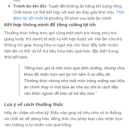
cao.
Tránh ăn khi đói:
Tuyệt đối không ăn hồng khi bụng rỗng.
Chất tanin có thể kết hợp với axit dạ dày gây khó chịu.
Thời
điểm ăn tốt nhất
là khoảng 30 phút sau bữa ăn chính.
Kết hợp thông minh để tăng cường lợi ích
Thưởng thức hồng treo gió cùng một tách trà nóng (như trà
gừng hoặc trà xanh) là một sự kết hợp tuyệt vời. Hơi ấm của trà
không chỉ giúp trung hòa vị ngọt mà còn thúc đẩy tuần hoàn,
làm ấm cơ thể và hỗ trợ tiêu hóa hiệu quả hơn, đặc biệt trong
thời tiết lạnh.
“Hồng treo gió là một món quà dinh dưỡng, nhưng chìa
khóa để nhận trọn vẹn lợi ích nằm ở sự điều độ.
Thưởng thức chúng như một món tráng miệng sau bữa
ăn chính thay vì một bữa ăn nhẹ lúc đói là cách tiếp
cận khôn ngoan để bảo vệ hệ tiêu hóa.”
Lưu ý về cách thưởng thức
Hãy ăn chậm và nhai kỹ. Điều này giúp hệ tiêu hóa xử lý đường
và chất xơ dễ dàng hơn, đồng thời cho phép bạn cảm nhận trọn
vẹn hương vị tự nhiên của quả hồng.