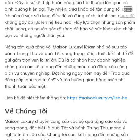
dào. Đây là sự kết hợp hoàn hảo giữa bài thuốc dân gian và
dinh dưỡng hiện đại. Tuy nhiên, chìa khóa để tận dụng tối đa lợi
ích nằm ở việc sử dụng điều độ và đúng cách, tránh lạm dụng để
không gây áp lực lên hệ tiêu hóa. Hãy lựa chọn những sản phẩm
chất lượng, có nguồn gốc rõ ràng để bảo vệ sức khỏe cho chính
bạn và những người thân yêu.
Nâng tầm quà tặng với Maison Luxury! Khám phá bộ sưu tập
bánh Trung Thu và quà Tết sang trọng, được thiết kế tinh tế để
gửi gắm trọn vẹn lời tri ân. Dù là cá nhân hay doanh nghiệp,
chúng tôi cam kết mang đến những món quà đẳng cấp cùng
dịch vụ chuyên nghiệp. Đặt hàng ngay hôm nay để "Trao quà
đẳng cấp, gửi trọn tri ân!" và tận hưởng giao hàng miễn phí,
thanh toán bảo mật.
Liên hệ để biết thêm thông tin:
https://maisonluxury.vn/lien-he
Về Chúng Tôi
Maison Luxury chuyên cung cấp các bộ quà tặng cao cấp và
sang trọng, đặc biệt là quà Tết và bánh Trung Thu, mang ý
nghĩa tri ân sâu sắc. Chúng tôi cam kết mang đến những sản