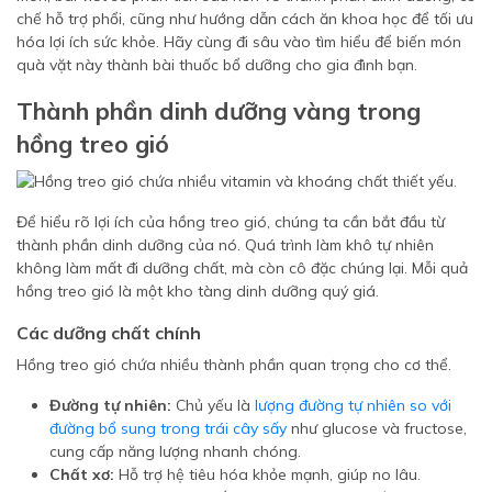
chế hỗ trợ phổi, cũng như hướng dẫn cách ăn khoa học để tối ưu
hóa lợi ích sức khỏe. Hãy cùng đi sâu vào tìm hiểu để biến món
quà vặt này thành bài thuốc bổ dưỡng cho gia đình bạn.
Thành phần dinh dưỡng vàng trong
hồng treo gió
Để hiểu rõ lợi ích của hồng treo gió, chúng ta cần bắt đầu từ
thành phần dinh dưỡng của nó. Quá trình làm khô tự nhiên
không làm mất đi dưỡng chất, mà còn cô đặc chúng lại. Mỗi quả
hồng treo gió là một kho tàng dinh dưỡng quý giá.
Các dưỡng chất chính
Hồng treo gió chứa nhiều thành phần quan trọng cho cơ thể.
Đường tự nhiên:
Chủ yếu là
lượng đường tự nhiên so với
đường bổ sung trong trái cây sấy
như glucose và fructose,
cung cấp năng lượng nhanh chóng.
Chất xơ:
Hỗ trợ hệ tiêu hóa khỏe mạnh, giúp no lâu.