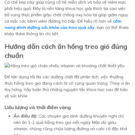
Cơ chế kép này giúp củng cố hệ miễn dịch và bảo vệ niêm mạc
phổi hiệu quả. Đây là nền tảng khoa học giải thích tại sao việc
bổ sung thực phẩm giàu chất chống oxy hóa lại giúp giảm nguy
cơ mắc các bệnh viêm đường hô hấp. Để hiểu rõ hơn về
cẩm
nang dinh dưỡng sức khỏe của hoa quả sấy
, bạn có thể tham
khảo thêm thông tin chi tiết.
Hướng dẫn cách ăn hồng treo gió đúng
chuẩn
Để tận dụng tối đa các dưỡng chất đã phân tích, việc thưởng
thức hồng treo gió đúng cách là vô cùng quan trọng. Thay vì ăn
tùy hứng, hãy tuân thủ những nguyên tắc khoa học sau để bảo
vệ sức khỏe.
Liều lượng và thời điểm vàng
Ăn điều độ:
Các chuyên gia dinh dưỡng khuyến nghị chỉ
nên ăn 1-2 quả hồng treo gió mỗi ngày. Mặc dù giàu
vitamin, chúng cũng chứa lượng đường và calo cô đặc khá